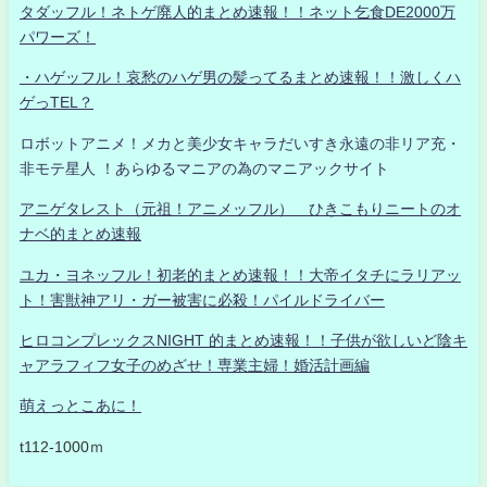
タダッフル！ネトゲ廃人的まとめ速報！！ネット乞食DE2000万
パワーズ！
・ハゲッフル！哀愁のハゲ男の髪ってるまとめ速報！！激しくハ
ゲっTEL？
ロボットアニメ！メカと美少女キャラだいすき永遠の非リア充・
非モテ星人 ！あらゆるマニアの為のマニアックサイト
アニゲタレスト（元祖！アニメッフル） ひきこもりニートのオ
ナベ的まとめ速報
ユカ・ヨネッフル！初老的まとめ速報！！大帝イタチにラリアッ
ト！害獣神アリ・ガー被害に必殺！パイルドライバー
ヒロコンプレックスNIGHT 的まとめ速報！！子供が欲しいど陰キ
ャアラフィフ女子のめざせ！専業主婦！婚活計画編
萌えっとこあに！
t112-1000ｍ