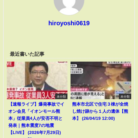
hiroyoshi0619
最近書いた記事
未分類
未分類
【速報ライブ】爆発事故でイ
熊本市北区で住宅３棟が全焼
オン会見「イオンモール熊
し焼け跡から１人の遺体【熊
本」従業員4人が安否不明と
本】 (26/04/19 12:00)
発表｜熊本震度7の地震
【LIVE】 (2026年7月29日)