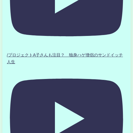
/プロジェクトA子さんも注目？ 独身ハゲ僧侶のサンドイッチ
人生