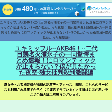
ユキミッフルAKB46！-二代目襲名火浦氷子の一同驚愕まとめ速報にロマンテ
ィックが止まらない？--僕が見たかった夜空！独女批判殺到激闘編--の一同驚
愕まとめ速報にロマンティックが止まらない？-僕の見たかった夜空編--僕の
見たかった星空編-
ユキミッフル--AKB46！--二代
目襲名火浦氷子の一同驚愕ま
とめ速報！にロマンティック
が止まらない？僕が見たかっ
た夜空-独女批判殺到激闘編
腐女子＜お客様皆様が掲載の記事等へアクセス、閲覧、こちらのサービ
スを利用される事でかろうじて運営できています＞本日は足元が悪い中
ご足労頂き誠に有難うございます。