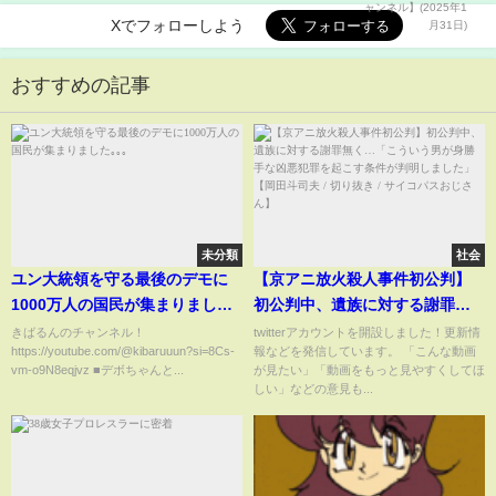
Xでフォローしよう
おすすめの記事
未分類
社会
ユン大統領を守る最後のデモに
【京アニ放火殺人事件初公判】
1000万人の国民が集まりまし
初公判中、遺族に対する謝罪無
た｡｡｡
く…「こういう男が身勝手な凶
きばるんのチャンネル！
twitterアカウントを開設しました！更新情
https://youtube.com/@kibaruuun?si=8Cs-
報などを発信しています。 「こんな動画
悪犯罪を起こす条件が判明しま
vm-o9N8eqjvz ■デボちゃんと...
が見たい」「動画をもっと見やすくしてほ
した」【岡田斗司夫 / 切り抜き /
しい」などの意見も...
サイコパスおじさん】