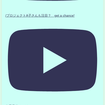
/プロジェクトA子さんも注目？ get a chance!