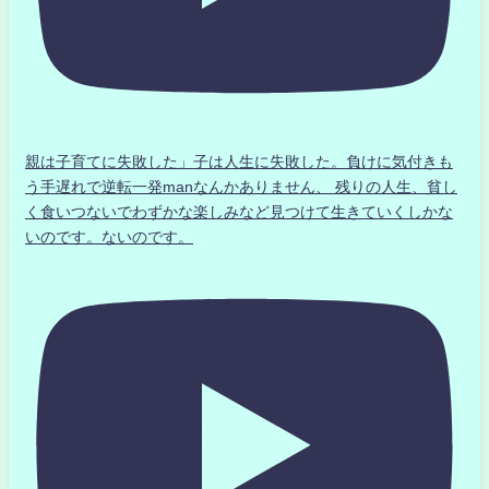
親は子育てに失敗した」子は人生に失敗した。負けに気付きも
う手遅れで逆転一発manなんかありません、 残りの人生、貧し
く食いつないでわずかな楽しみなど見つけて生きていくしかな
いのです。ないのです。