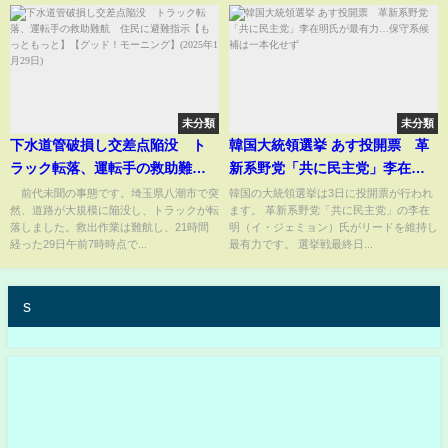
悲惨な末路に号泣…
未分類
未分類
下水道管破損し交差点陥没 ト
韓国大統領選挙 あす投開票 革
ラック転落、運転手の救助難
新系野党「共に民主党」李在明
航 住民に避難指示【もっとも
氏が最有力…保守系候補は一本
前代未聞の事態です。埼玉県八潮市で突
韓国の大統領選挙は3日に投開票が行われ
然、道路が大規模に陥没し、トラックが転
ます。 革新系野党「共に民主党」の李在
っと】【グッド！モーニング】
化せず
落しました。救出作業は難航し、21時間
明（イ・ジェミョン）氏がリードを維持し
(2025年1月29日)
経った29日午前7時時点で...
最有力です。 選挙戦最終日...
s