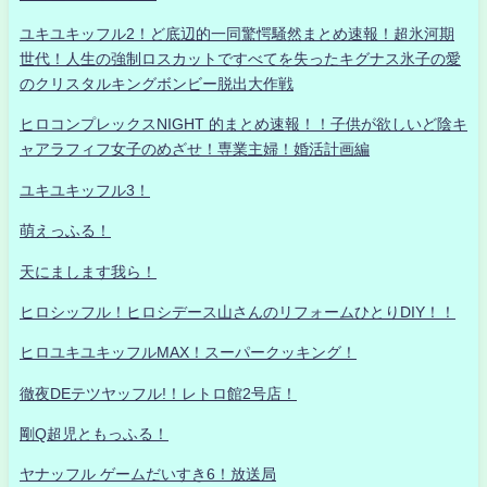
ユキユキッフル2！ど底辺的一同驚愕騒然まとめ速報！超氷河期
世代！人生の強制ロスカットですべてを失ったキグナス氷子の愛
のクリスタルキングボンビー脱出大作戦
ヒロコンプレックスNIGHT 的まとめ速報！！子供が欲しいど陰キ
ャアラフィフ女子のめざせ！専業主婦！婚活計画編
ユキユキッフル3！
萌えっふる！
天にまします我ら！
ヒロシッフル！ヒロシデース山さんのリフォームひとりDIY！！
ヒロユキユキッフルMAX！スーパークッキング！
徹夜DEテツヤッフル!！レトロ館2号店！
剛Q超児ともっふる！
ヤナッフル ゲームだいすき6！放送局