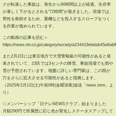
クが転落した事故は、発生から80時間以上が経過。生存率
が著しく下がるとされる“72時間”が過ぎました。現場では、
男性を救助するため、重機などを投入するスロープをつく
る作業が進められています。
この動画の記事を読む＞
https://news.ntv.co.jp/category/society/a234419ebdab45e8a
また2月2日には東京地方で大雪警報級の可能性があると発
表されていて、23区では3センチの降雪、事故現場でも雨や
雪が予想されています。地盤に詳しい専門家は、この雨が
穴をさらに拡大させる可能性があると指摘します。
（2025年2月1日(土)午前0時(金曜深夜)放送「news zero」よ
り）
◇メンバーシップ「日テレNEWSクラブ」始まりました
月額290円で所属歴に応じ色が変化しステータスアップして