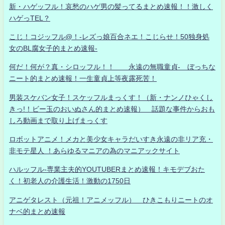
新・ハゲッフル！哀愁のハゲ男の髪ってるまとめ速報！！激しく
ハゲっTEL？
こじ！コジッフル@！-レズっ娘百合ネエ！こじらせ！50独身処
女のBL腐女子的まとめ速報-
何だ！何が？真・シロッフル！！ 永遠の無職童貞- ぼっちな
ニート的まとめ速報！一生童貞上等夜露死苦！
男装スケバン女子！スケッフルまっくす！（新・ナンノひゃくし
きっ!！ビー玉のおいぬさん的まとめ速報） 話題な事件からおも
しろ動画まで取り上げまっくす
ロボットアニメ！メカと美少女キャラだいすき永遠の非リア充・
非モテ星人 ！あらゆるマニアの為のマニアックサイト
ハルッフル-専業主夫的YOUTUBERまとめ速報！キモデブおた
く！初老人の介護生活！激動の1750日
アニゲタレスト（元祖！アニメッフル） ひきこもりニートのオ
ナベ的まとめ速報