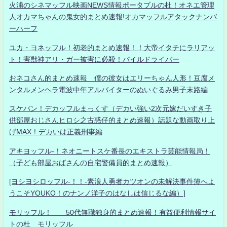
火浦のシネマッフル映画NEWS情報ポータブルの杜！オネエ管理
人オカマちゃんの鬼女的まとめ速報!オカマッフルアタックナンバ
ーハーフ
ユカ・ヨネッフル！初老的まとめ速報！！大帝イタチにラリアッ
ト！害獣神アリ・ガー被害に必殺！パイルドライバー
おネコさん的まとめ速報 僕の彼女はエリーちゃん人形！豆腐メ
ンタルメンヘラ電波中年アルバイターのぬいぐるみ男子末路編
スケバン！デカッフルまっくす（デカい強い2次元嫁だいすき子
供部屋おじさんヒロシ之古惑仔的まとめ速報）話題な動画取り上
げMAX！デカいは正義刑事編
アキヨッフル-！ネオニートスケ番長のエキストラ芸能情報局！
（子ども部屋おばさんの自宅警備員的まとめ速報）
[ヨシヨシロッフル-！！-素浪人勇者カツオンの未解決事件簿へよ
うこそYOUKO！のナンノ洋子のはなしは信じるな編）]
モリッフル！ 50代無職独身的まとめ速報！有益便利情報サイ
トの杜 モリッフル