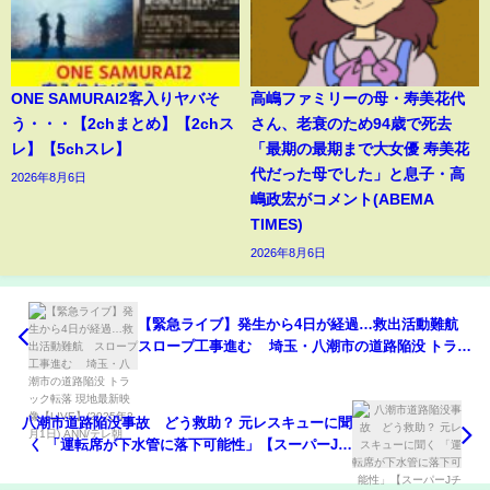
ONE SAMURAI2客入りヤバそ
高嶋ファミリーの母・寿美花代
う・・・【2chまとめ】【2chス
さん、老衰のため94歳で死去
レ】【5chスレ】
「最期の最期まで大女優 寿美花
代だった母でした」と息子・高
2026年8月6日
嶋政宏がコメント(ABEMA
TIMES)
2026年8月6日
【緊急ライブ】発生から4日が経過…救出活動難航
スロープ工事進む 埼玉・八潮市の道路陥没 トラッ
ク転落 現地最新映像【LIVE】(2025年2月1日) ANN/
テレ朝
八潮市道路陥没事故 どう救助？ 元レスキューに聞
く 「運転席が下水管に落下可能性」【スーパーJチ
ャンネル】(2025年1月31日)