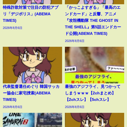
特殊詐欺対策で注目の防犯アプ
「かっこよすぎる」「最高のエ
リ「デジポリス」(ABEMA
ンドカード」と反響、アニメ
TIMES)
『攻殻機動隊 THE GHOST IN
THE SHELL』第5話エンドカー
2026年8月6日
ド公開(ABEMA TIMES)
2026年8月6日
代表監督選任めぐり 韓国サッカ
最強のアジフライ、見つかって
ー協会に家宅捜索(ABEMA
しまうｗｗｗ【2chまとめ】
TIMES)
【2chスレ】【5chスレ】
2026年8月6日
2026年8月6日