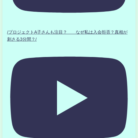
/プロジェクトA子さんも注目？ なぜ私は入会拒否？真相が
刺さる3分間？/