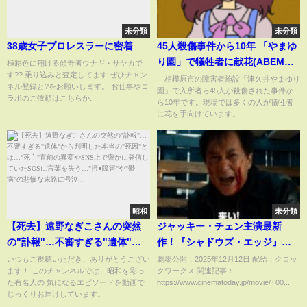
未分類
未分類
38歳女子プロレスラーに密着
45人殺傷事件から10年 「やまゆ
り園」で犠牲者に献花(ABEMA
極彩色に翔ける傾奇者ウナギ・サヤカで
す?? 乗り込みと査定してます ぜひチャン
TIMES)
相模原市の障害者施設「津久井やまゆり
ネル登録と?をお願いします。 お仕事やコ
園」で入所者ら45人が殺傷された事件か
ラボのご依頼はこちらか...
ら10年です。現場では多くの人が犠牲者
に花を手向けています。 ...
昭和
未分類
【死去】遠野なぎこさんの突然
ジャッキー・チェン主演最新
の"訃報"…不審すぎる"遺体"か
作！『シャドウズ・エッジ』予
ら判明した本当の"死因"と
告編
いつもご視聴いただき、ありがとうござい
劇場公開：2025年12月12日 配給：クロッ
ます！ このチャンネルでは、昭和を彩っ
クワークス 関連記事：
は…"死亡"直前の異変やSNS上
た有名人の 気になるエピソードを動画で
https://www.cinematoday.jp/movie/T00...
で密かに発信していたSOSに言
じっくりお届けしています。...
葉を失う…"摂●障害"や"鬱病"の