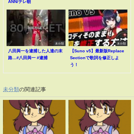
ANN/テレ朝
未分類
未分類
八田與一を逮捕した人達の末
【Suno v5】最新版Replace
路…#八田與一 #逮捕
Sectionで歌詞を修正しよ
う！
未分類
の関連記事