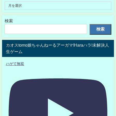
検索
検索
カオスtomo娘ちゃんねーるアーガマ!Haraハラ!未解決人
生ゲーム
ハゲて無双