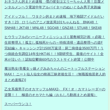
おネコさん的まとめ速報 僕の彼女はエリーちゃん人形！豆腐メ
ンタルメンヘラ電波中年アルバイターのぬいぐるみ男子末路編
アイドッフル！ ワタクシ的まとめ速報 地下格闘アイドルだい
すき！23 ひうらのアニメ放送局101ちゃんねる BNK48 ！
SNH48！JKT48！MNL48！SGO48！GNZ48！STU48！SKE48
ヒウラッフルのハーニーフィニッシュゴミ屋敷補完計画 ＜必殺！
生前整理人！孤立し孤独死からの～特殊清掃・遺品整理への道F
完結編＞ キャッシング計1500万返済：厨二病借金3500万円！う
つ病統合失調症14年生HKT46！！9期研究生、最後のサイト！全
米が泣いた！認知症鬱病60代のラストサイト絶賛！公開中
魔法熟女/美魔女ッ娘メグみみちゃんのニートッフルステーション
MAX！ ニート仙人仙女の映画三昧老後生活！（無職孤独居老人的
まとめ速報Z)]
乙女系腐男子のオカマッフルMAX2- FX！オ・カマトレーダーの
逆襲！！ 極道のオカマたち編（おもしろ動画まとめ速報）
スーパーウンコ！