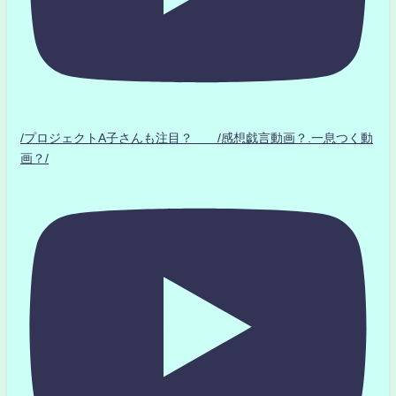
/プロジェクトA子さんも注目？ /感想戯言動画？.一息つく動
画？/