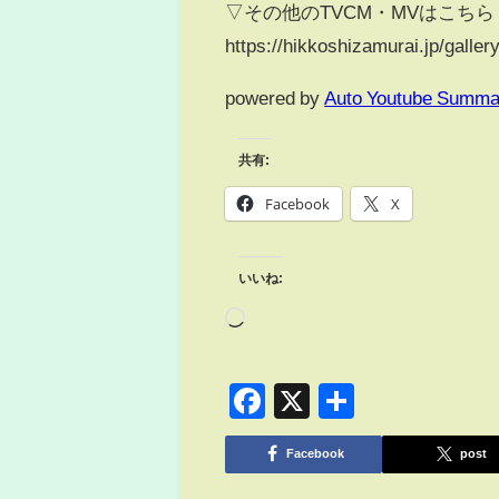
▽その他のTVCM・MVはこちら
https://hikkoshizamurai.jp/gallery
powered by
Auto Youtube Summa
共有:
Facebook
X
いいね:
Facebook
X
共
有
Facebook
post