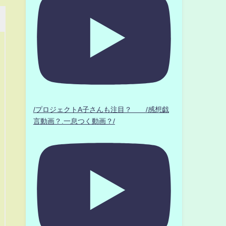
/プロジェクトA子さんも注目？ /感想戯
言動画？.一息つく動画？/