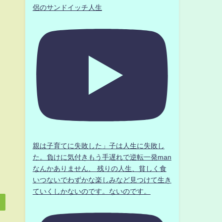
侶のサンドイッチ人生
親は子育てに失敗した」子は人生に失敗し
た。負けに気付きもう手遅れで逆転一発man
なんかありません、 残りの人生、貧しく食
いつないでわずかな楽しみなど見つけて生き
ていくしかないのです。ないのです。