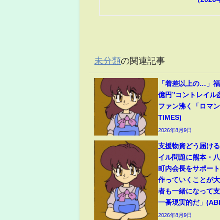
未分類
の関連記事
「着差以上の…」福永
億円”コントレイル
ファン沸く「ロマンの
TIMES)
2026年8月9日
支援物資どう届け
イル問題に熊本・
町内会長をサポート
作っていくことが
者も一緒になって
一番現実的だ」(ABEM
2026年8月9日