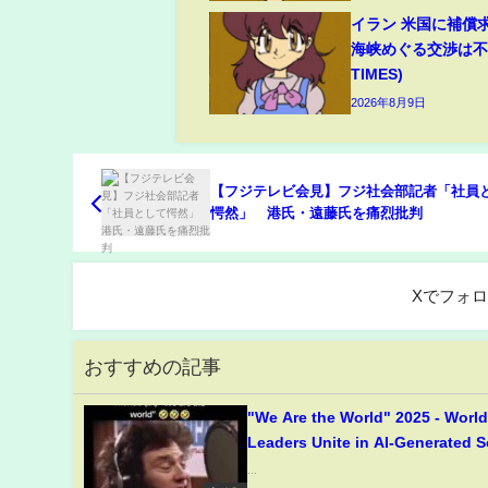
イラン 米国に補償
海峡めぐる交渉は不透
TIMES)
2026年8月9日
【フジテレビ会見】フジ社会部記者「社員
愕然」 港氏・遠藤氏を痛烈批判
Xでフォ
おすすめの記事
"We Are the World" 2025 - Worl
Leaders Unite in AI-Generated 
...