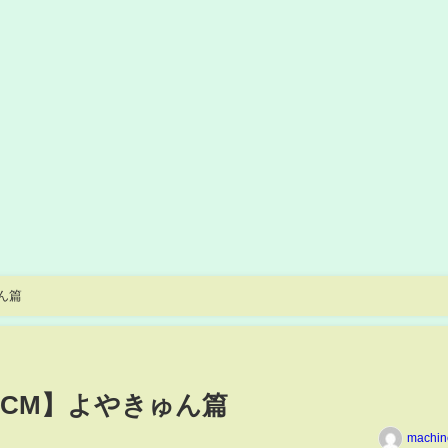
ん篇
CM】よやきゅん篇
machin