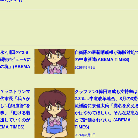
×川田の“2.6
自衛隊の最新哨戒機が海賊対処
産駒デビューVに
の中東派遣(ABEMA TIMES)
塊」(ABEMA
2026年8月9日
る？ラストワンマ
クラファン1億円達成も支持率は
八代市長「我々が
2.3％…中道改革連合、8月の3党
し”毛細血管”を
流議論に泉健太氏「党名を変え
大事」「動ける若
かはやめてほしい。そんな姑息
支援していくのが
とで評価されない」(ABEMA
A TIMES)
TIMES)
2026年8月9日