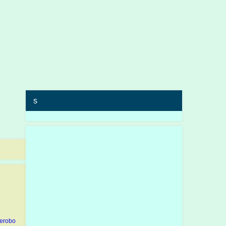
s
erobo