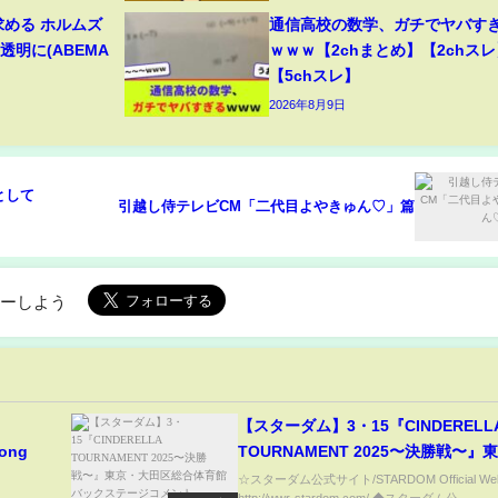
求める ホルムズ
通信高校の数学、ガチでヤバす
明に(ABEMA
ｗｗｗ【2chまとめ】【2chスレ
【5chスレ】
2026年8月9日
として
引越し侍テレビCM「二代目よやきゅん♡」篇
ローしよう
d
【スターダム】3・15『CINDERELL
Song
TOURNAMENT 2025〜決勝戦〜』
大田区総合体育館 バックステージコ
☆スターダム公式サイト/STARDOM Official Web
http://wwr-stardom.com/ ◆スターダム公...