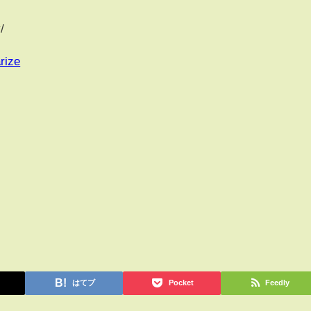
/
rize
はてブ
Pocket
Feedly