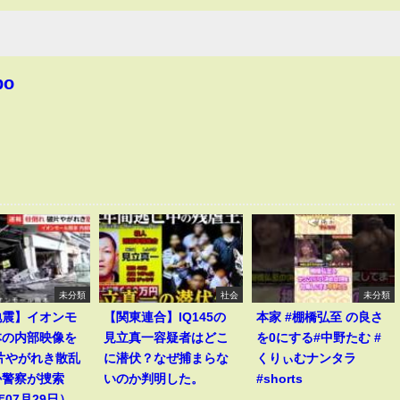
bo
未分類
社会
未分類
地震】イオンモ
【関東連合】IQ145の
本家 #棚橋弘至 の良さ
本の内部映像を
見立真一容疑者はどこ
を0にする#中野たむ #
片やがれき散乱
に潜伏？なぜ捕まらな
くりぃむナンタラ
か警察が捜索
いのか判明した。
#shorts
年07月29日）