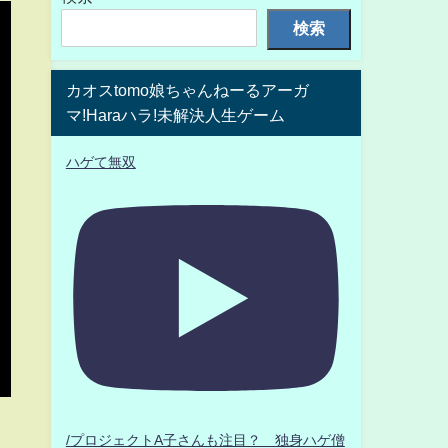
検索
カオスtomo娘ちゃんねーるアーガ
マ!Haraハラ!未解決人生ゲーム
ハゲて無双
/プロジェクトA子さんも注目？ 独身ハゲ僧