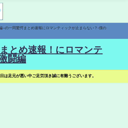
編--の一同驚愕まとめ速報にロマンティックが止まらない？-僕の
驚愕まとめ速報！にロマンテ
激闘編
日は足元が悪い中ご足労頂き誠に有難うございます。