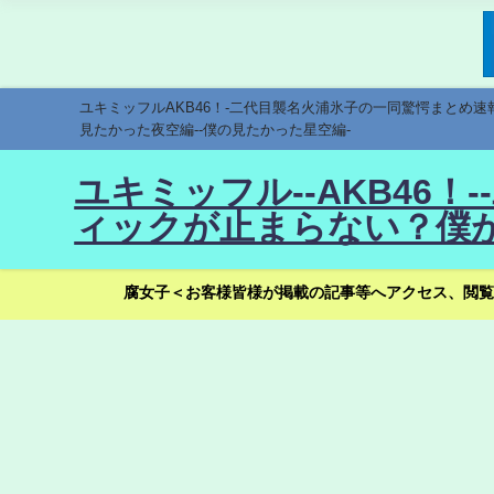
ユキミッフルAKB46！-二代目襲名火浦氷子の一同驚愕まとめ
見たかった夜空編--僕の見たかった星空編-
ユキミッフル--AKB46
ィックが止まらない？僕が
腐女子＜お客様皆様が掲載の記事等へアクセス、閲覧