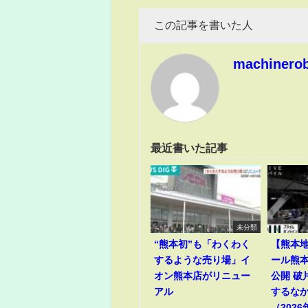
この記事を書いた人
machinero
最近書いた記事
未分類
“熊本初”も「わくわく
【熊本
するような売り場」イ
ール熊
オン熊本店がリニュー
公開 破
アル
するな
（2026