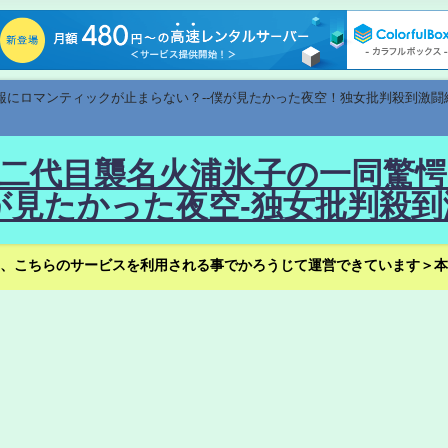
速報にロマンティックが止まらない？--僕が見たかった夜空！独女批判殺到激闘
！--二代目襲名火浦氷子の一同
見たかった夜空-独女批判殺到
、こちらのサービスを利用される事でかろうじて運営できています＞本