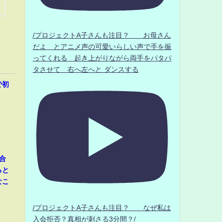
/プロジェクトA子さんも注目？ お母さん
だよ とアニメ声の可愛いらしい声で手を振
ってくれる 起き上がりながら両手をパタパ
タさせて 右へ左へと ダンスする
で初
合
ると
なこ
/プロジェクトA子さんも注目？ なぜ私は
入会拒否？真相が刺さる3分間？/