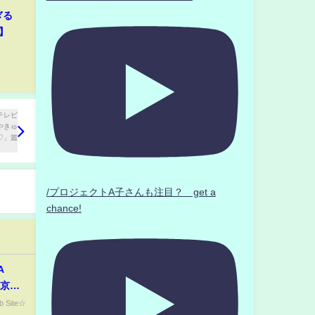
ぎる
】
/プロジェクトA子さんも注目？ get a
chance!
A
東京・
メント
 Site☆