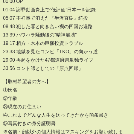
00:00 OP
01:04 謝罪動画炎上で“低評価”日本一を記録
05:07 不祥事で消えた『半沢直樹』続投
08:48 犯した罪と向き合い禊の四国お遍路
13:39 パワハラ騒動後の“精神崩壊”
19:17 相方・木本の巨額投資トラブル
23:33 地獄を見たコンビ「TKO」の向かう道
29:00 再起をかけた47都道府県単独ライブ
33:56 コント師としての「原点回帰」
【取材希望者の方へ】
①氏名
②年齢
③現在のお住まい
④これまでどんな人生を送ってきたかを箇条書き
⑤写真付きの身分証明書
※名前・顔以外の個人情報はマスキングをお願い致しま