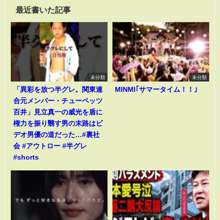
最近書いた記事
未分類
未分類
「異彩を放つ半グレ。関東連
MINMI｢サマータイム！！｣
合元メンバー・チューペッツ
百井」見立真一の威光を盾に
権力を振り翳す男の末路はビ
デオ男優の道だった…#裏社
会 #アウトロー #半グレ
#shorts