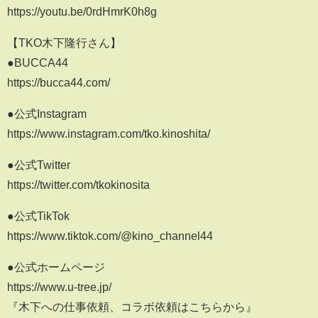
https://youtu.be/0rdHmrK0h8g
【TKO木下隆行さん】
●BUCCA44
https://bucca44.com/
●公式Instagram
https://www.instagram.com/tko.kinoshita/
●公式Twitter
https://twitter.com/tkokinosita​​​​​
●公式TikTok
https://www.tiktok.com/@kino_channel44
●公式ホームページ
https://www.u-tree.jp/
『木下への仕事依頼、コラボ依頼はこちらから』