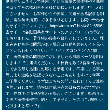
動画やサムネイルで使用している映像の著作権や肖像権
等は全てその権利所有者様に帰属いたします。申しわけ
ございません。お客様からの要望、問題がある記事を削
除、送信防止措置にできる限り応じます。お問い合わせ
のサイトアドレスです。 https://form.os7.biz/f/c82c6596/
当サイトは各動画共有サイトへのアップロードは行なっ
ておりません、著作権の侵害を目的としていません、埋
め込み動画等に問題がある場合は各動画共有サイト元へ
お問い合わせください 。当サイトのコンテンツに関し
て、著作権等の問題がございましたら当該ページを削除
しますのでご連絡ください。土日祝を除く3営業日以内
にできる限り迅速に対応する予定です。不慮による事故
等により連絡を確認できないこともありますので何卒、
ご了承ください。まずはこちらの問い合わせよりご連絡
お願い致します。情報は作成時点の日時のものですの
で、作成後に情報が変わる場合がございます。動画サム
ネ等の著作権侵害目的としてません。その点ご理解いた
だけますと幸いです。