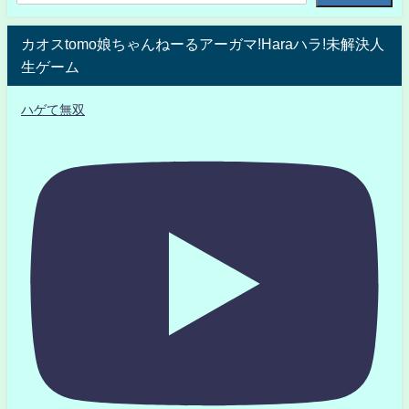
カオスtomo娘ちゃんねーるアーガマ!Haraハラ!未解決人
生ゲーム
ハゲて無双