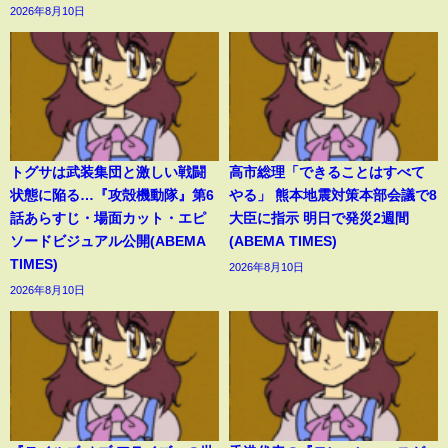
2026年8月10日
トグサは武装集団と激しい戦闘
高市総理「できることはすべて
状態に陥る…『攻殻機動隊』第6
やる」 熊本地震対策本部会議で8
話あらすじ・場面カット・エピ
大臣に指示 明日で発災2週間
ソードビジュアル公開(ABEMA
(ABEMA TIMES)
TIMES)
2026年8月10日
2026年8月10日