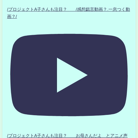
/プロジェクトA子さんも注目？ /感想戯言動画？.一息つく動
画？/
/プロジェクトA子さんも注目？ お母さんだよ とアニメ声