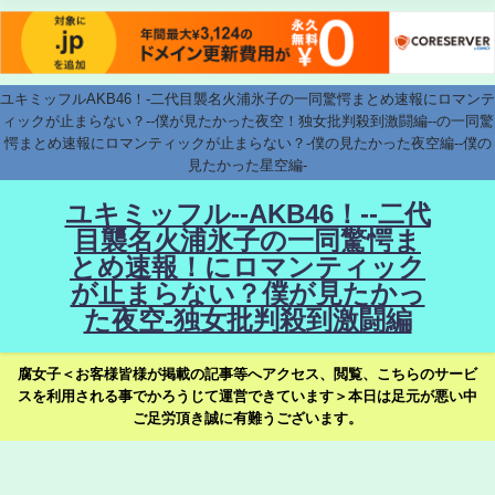
ユキミッフルAKB46！-二代目襲名火浦氷子の一同驚愕まとめ速報にロマンテ
ィックが止まらない？--僕が見たかった夜空！独女批判殺到激闘編--の一同驚
愕まとめ速報にロマンティックが止まらない？-僕の見たかった夜空編--僕の
見たかった星空編-
ユキミッフル--AKB46！--二代
目襲名火浦氷子の一同驚愕ま
とめ速報！にロマンティック
が止まらない？僕が見たかっ
た夜空-独女批判殺到激闘編
腐女子＜お客様皆様が掲載の記事等へアクセス、閲覧、こちらのサービ
スを利用される事でかろうじて運営できています＞本日は足元が悪い中
ご足労頂き誠に有難うございます。