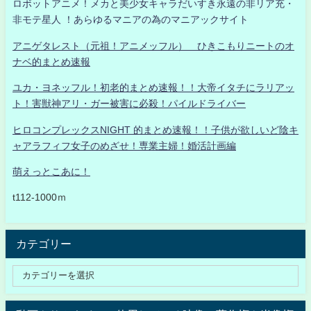
ロボットアニメ！メカと美少女キャラだいすき永遠の非リア充・
非モテ星人 ！あらゆるマニアの為のマニアックサイト
アニゲタレスト（元祖！アニメッフル） ひきこもりニートのオ
ナベ的まとめ速報
ユカ・ヨネッフル！初老的まとめ速報！！大帝イタチにラリアッ
ト！害獣神アリ・ガー被害に必殺！パイルドライバー
ヒロコンプレックスNIGHT 的まとめ速報！！子供が欲しいど陰キ
ャアラフィフ女子のめざせ！専業主婦！婚活計画編
萌えっとこあに！
t112-1000ｍ
カテゴリー