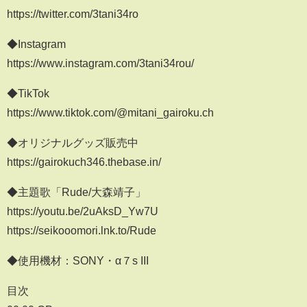
https://twitter.com/3tani34ro
◆Instagram
https://www.instagram.com/3tani34rou/
◆TikTok
https://www.tiktok.com/@mitani_gairoku.ch
◆オリジナルグッズ販売中
https://gairokuch346.thebase.in/
◆主題歌「Rude/大森靖子」
https://youtu.be/2uAksD_Yw7U
https://seikooomori.lnk.to/Rude
◆使用機材：SONY・α７s III
目次