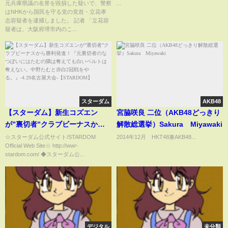
誉毀損疑い 妻が刑事告訴「デ
定 インパクト抜群のコンセプ
元兵庫県議の名誉を毀損した疑いで、警察
...
はNHKから国民を守る党の党首・立花孝
マで人を貶め死者に鞭打つ行
トフォトも解禁
志容疑者を逮捕しました。 記者 「立花容
為」｜TBS NEWS DIG
疑者は、大阪府堺市内のこ...
スターダム
AKB48
【スターダム】新生コズエン
宮脇咲良 二位（AKB48どっきり
が”裏切者”クラブビーナスから
解散総選挙）Sakura Miyawaki
勝利発進！『元裏切者のなつぽ
☆スターダム公式サイト/STARDOM
2014年12月 HKT48兼AKB48...
Official Web Site☆ http://wwr-
いにはたむの隣は奪えても白い
stardom.com/ ◆スターダム公...
ベルトは奪えない。中野たむと
赤白2冠戦をやる。』-4.29名古屋
大会-【STARDOM】
デジタル
未分類