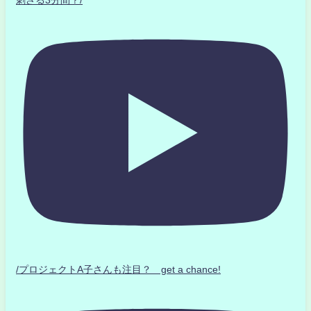
刺さる3分間？/
/プロジェクトA子さんも注目？ get a chance!