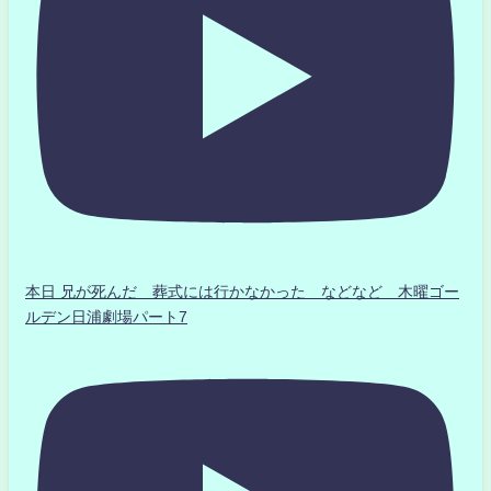
本日 兄が死んだ 葬式には行かなかった などなど 木曜ゴー
ルデン日浦劇場パート7