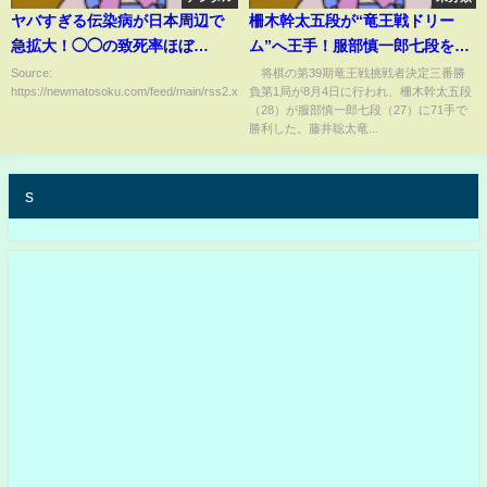
ヤバすぎる伝染病が日本周辺で
柵木幹太五段が“竜王戦ドリー
急拡大！◯◯の致死率ほぼ
ム”へ王手！服部慎一郎七段を攻
100%！
め倒し快勝 藤井聡太竜王への初
Source:
将棋の第39期竜王戦挑戦者決定三番勝
https://newmatosoku.com/feed/main/rss2.xml...
負第1局が8月4日に行われ、柵木幹太五段
挑戦へ前進/将棋・竜王戦挑決第1
（28）が服部慎一郎七段（27）に71手で
局(ABEMA TIMES)
勝利した。藤井聡太竜...
s