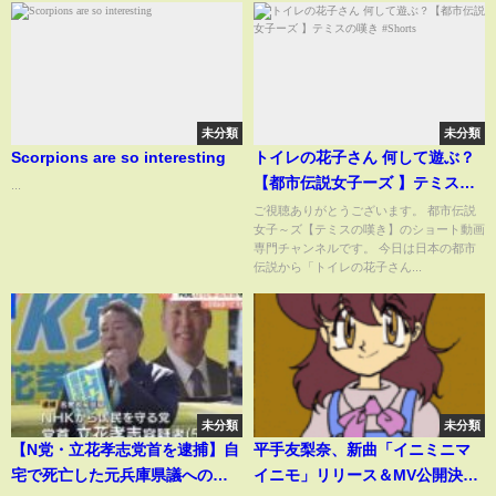
未分類
未分類
Scorpions are so interesting
トイレの花子さん 何して遊ぶ？
【都市伝説女子ーズ 】テミスの
...
嘆き #Shorts
ご視聴ありがとうございます。 都市伝説
女子～ズ【テミスの嘆き】のショート動画
専門チャンネルです。 今日は日本の都市
伝説から「トイレの花子さん...
未分類
未分類
【N党・立花孝志党首を逮捕】自
平手友梨奈、新曲「イニミニマ
宅で死亡した元兵庫県議への名
イニモ」リリース＆MV公開決