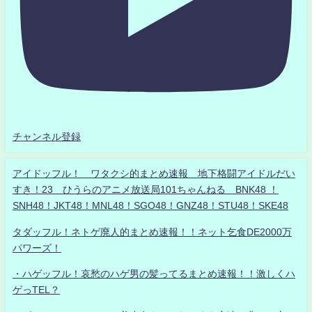
チャンネル登録
アイドッフル！ ワタクシ的まとめ速報 地下格闘アイドルだい
すき！23 ひうらのアニメ放送局101ちゃんねる BNK48 ！
SNH48！JKT48！MNL48！SGO48！GNZ48！STU48！SKE48
タダッフル！ネトゲ廃人的まとめ速報！！ネット乞食DE2000万
パワーズ！
・ハゲッフル！哀愁のハゲ男の髪ってるまとめ速報！！激しくハ
ゲっTEL？