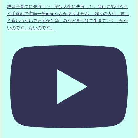
親は子育てに失敗した」子は人生に失敗した。負けに気付きも
う手遅れで逆転一発manなんかありません、 残りの人生、貧し
く食いつないでわずかな楽しみなど見つけて生きていくしかな
いのです。ないのです。