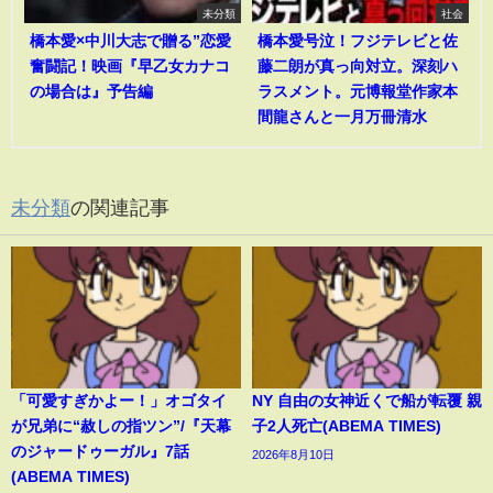
未分類
社会
橋本愛×中川大志で贈る”恋愛
橋本愛号泣！フジテレビと佐
奮闘記！映画『早乙女カナコ
藤二朗が真っ向対立。深刻ハ
の場合は』予告編
ラスメント。元博報堂作家本
間龍さんと一月万冊清水
未分類
の関連記事
「可愛すぎかよー！」オゴタイ
NY 自由の女神近くで船が転覆 親
が兄弟に“赦しの指ツン”/『天幕
子2人死亡(ABEMA TIMES)
のジャードゥーガル』7話
2026年8月10日
(ABEMA TIMES)