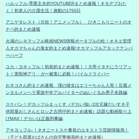
ハルッフル-専業主夫的YOUTUBERまとめ速報！キモデブおた
く！初老人の介護生活！激動の1750日
アニゲタレスト（元祖！アニメッフル） ひきこもりニートのオ
ナベ的まとめ速報
火浦のシネマッフル映画NEWS情報ポータブルの杜！オネエ管理
人オカマちゃんの鬼女的まとめ速報!オカマッフルアタックナンバ
ーハーフ
ユカ・ヨネッフル！初老的まとめ速報！！大帝イタチにラリアッ
ト！害獣神アリ・ガー被害に必殺！パイルドライバー
おネコさん的まとめ速報 僕の彼女はエリーちゃん人形！豆腐メ
ンタルメンヘラ電波中年アルバイターのぬいぐるみ男子末路編
スケバン！デカッフルまっくす（デカい強い2次元嫁だいすき子
供部屋おじさんヒロシ之古惑仔的まとめ速報）話題な動画取り上
げMAX！デカいは正義刑事編
アキヨッフル-！ネオニートスケ番長のエキストラ芸能情報局！
（子ども部屋おばさんの自宅警備員的まとめ速報）