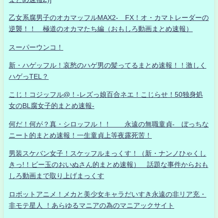
乙女系腐男子のオカマッフルMAX2- FX！オ・カマトレーダーの
逆襲！！ 極道のオカマたち編（おもしろ動画まとめ速報）
スーパーウンコ！
新・ハゲッフル！哀愁のハゲ男の髪ってるまとめ速報！！激しく
ハゲっTEL？
こじ！コジッフル@！-レズっ娘百合ネエ！こじらせ！50独身処
女のBL腐女子的まとめ速報-
何だ！何が？真・シロッフル！！ 永遠の無職童貞- ぼっちな
ニート的まとめ速報！一生童貞上等夜露死苦！
男装スケバン女子！スケッフルまっくす！（新・ナンノひゃくし
きっ!！ビー玉のおいぬさん的まとめ速報） 話題な事件からおも
しろ動画まで取り上げまっくす
ロボットアニメ！メカと美少女キャラだいすき永遠の非リア充・
非モテ星人 ！あらゆるマニアの為のマニアックサイト