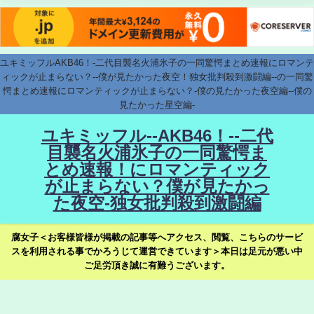
ユキミッフルAKB46！-二代目襲名火浦氷子の一同驚愕まとめ速報にロマンテ
ィックが止まらない？--僕が見たかった夜空！独女批判殺到激闘編--の一同驚
愕まとめ速報にロマンティックが止まらない？-僕の見たかった夜空編--僕の
見たかった星空編-
ユキミッフル--AKB46！--二代
目襲名火浦氷子の一同驚愕ま
とめ速報！にロマンティック
が止まらない？僕が見たかっ
た夜空-独女批判殺到激闘編
腐女子＜お客様皆様が掲載の記事等へアクセス、閲覧、こちらのサービ
スを利用される事でかろうじて運営できています＞本日は足元が悪い中
ご足労頂き誠に有難うございます。