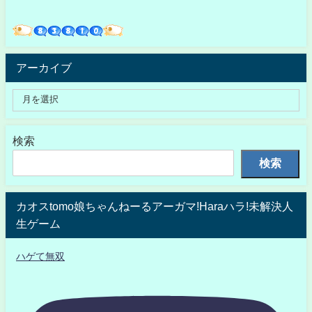
アーカイブ
検索
検索
カオスtomo娘ちゃんねーるアーガマ!Haraハラ!未解決人
生ゲーム
ハゲて無双