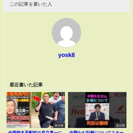
この記事を書いた人
yosk8
最近書いた記事
未分類
未分類
全国指名手配犯の見立真一に
中野たむ訃報についてスター