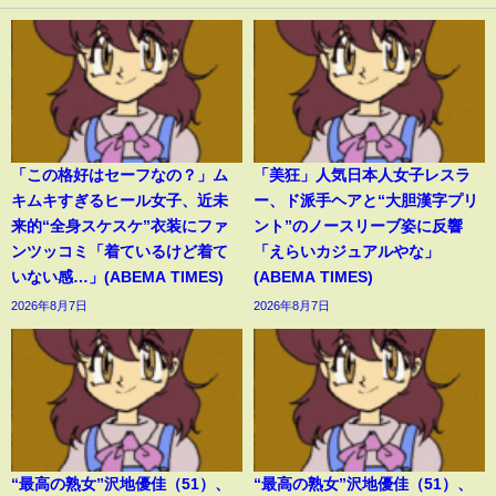
「この格好はセーフなの？」ム
「美狂」人気日本人女子レスラ
キムキすぎるヒール女子、近未
ー、ド派手ヘアと“大胆漢字プリ
来的“全身スケスケ”衣装にファ
ント”のノースリーブ姿に反響
ンツッコミ「着ているけど着て
「えらいカジュアルやな」
いない感…」(ABEMA TIMES)
(ABEMA TIMES)
2026年8月7日
2026年8月7日
“最高の熟女”沢地優佳（51）、
“最高の熟女”沢地優佳（51）、