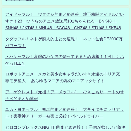
アイドッフル！ ワタクシ的まとめ速報 地下格闘アイドルだい
すき！23 ひうらのアニメ放送局101ちゃんねる BNK48 ！
SNH48！JKT48！MNL48！SGO48！GNZ48！STU48！SKE48
タダッフル！ネトゲ廃人的まとめ速報！！ネット乞食DE2000万
パワーズ！
・ハゲッフル！哀愁のハゲ男の髪ってるまとめ速報！！激しくハ
ゲっTEL？
ロボットアニメ！メカと美少女キャラだいすき永遠の非リア充・
非モテ星人 ！あらゆるマニアの為のマニアックサイト
アニゲタレスト（元祖！アニメッフル） ひきこもりニートのオ
ナベ的まとめ速報
ユカ・ヨネッフル！初老的まとめ速報！！大帝イタチにラリアッ
ト！害獣神アリ・ガー被害に必殺！パイルドライバー
ヒロコンプレックスNIGHT 的まとめ速報！！子供が欲しいど陰キ