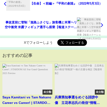
【生命】＜前編＞『平和の創造』（2022年5月3日）
事故直前に管制「進路ふさぐな」旅客機と米軍ヘリ
空中衝突 米露フィギュア選手ら搭乗【報道ステーシ
ョン】(2025年1月30日)
Xでフォローしよう
おすすめの記事
未分類
未分類
Saya Kamitani vs Tam Nakano
兵庫県知事選をめぐる誹謗中
Career vs Career! | STARDOM
傷 立花孝志氏の発信“情報