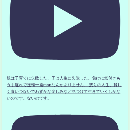
親は子育てに失敗した」子は人生に失敗した。負けに気付きも
う手遅れで逆転一発manなんかありません、 残りの人生、貧し
く食いつないでわずかな楽しみなど見つけて生きていくしかな
いのです。ないのです。