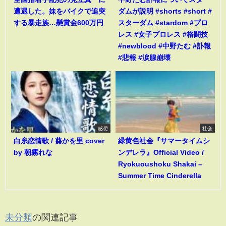
遭遇した。妹をバイクで追突
ダムが説明 #shorts #short #
する暴走族…懸賞金600万円
スターダム #stardom #プロ
レス #女子プロレス #格闘技
#newblood #中野たむ #訃報
#悲報 #涙腺崩壊
感想
社会
白糸恋情歌 / 葵かを里 cover
緑黄色社会『サマータイムシ
by 朝霧れな
ンデレラ』Official Video /
Ryokuoushoku Shakai –
Summer Time Cinderella
未分類
の関連記事