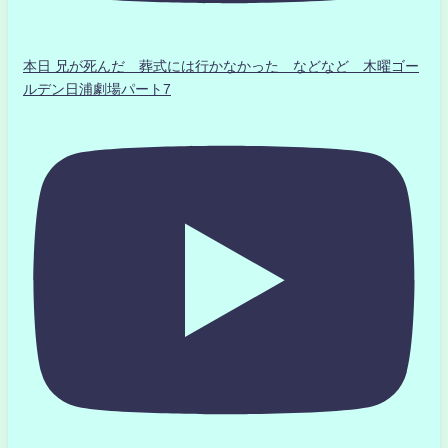
本日 兄が死んだ 葬式には行かなかった などなど 木曜ゴー
ルデン日浦劇場パート7