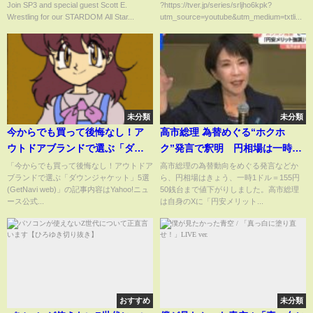
All Star Grand Queendom
源”一枚の文書を検証【報道特
Join SP3 and special guest Scott E.
?https://tver.jp/series/srljho6kpk?
Wrestling for our STARDOM All Star...
utm_source=youtube&utm_medium=txtli...
2025 Preview
集】
未分類
未分類
今からでも買って後悔なし！ア
高市総理 為替めぐる“ホクホ
ウトドアブランドで選ぶ「ダウ
ク”発言で釈明 円相場は一時1
ンジャケット」5選(GetNavi
ドル＝155円50銭まで下落｜
「今からでも買って後悔なし！アウトドア
高市総理の為替動向をめぐる発言などか
ブランドで選ぶ「ダウンジャケット」5選
ら、円相場はきょう、一時1ドル＝155円
web)
TBS NEWS DIG
(GetNavi web)」の記事内容はYahoo!ニュ
50銭台まで値下がりしました。高市総理
ース公式...
は自身のXに「円安メリット...
おすすめ
未分類