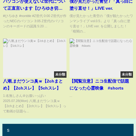
パソコンが使えないZ世代につい
僕が見たかった青空 / 「真っ白に
て正直言います【ひろゆき切り
塗り直せ！」LIVE ver.
抜き】
#ひろゆき #nontitle #Z世代 0:00 Z世代が作
僕が見たかった青空の「僕が観たかったワ
ったNECのパソコン 3:05 Z世代のパソコ
ンマンライブ vol.0.5」より「真っ白に塗
ンのキーボードの認識 5:20 ...
り直せ！」LIVE ver. を公開しました！
「暗闇の...
未分類
未分類
八潮,まだウンコ臭ｗ【2chまと
【閲覧注意】ニコ生配信で話題
め】【2chスレ】【5chスレ】
になった心霊映像 #shorts
1:名無しさん＠お腹いっぱい
...
2025.07.28(Mon) 八潮,まだウンコ臭ｗ
【2chまとめ】【2chスレ】【5chスレ】っ
て動画が話題ら...
s