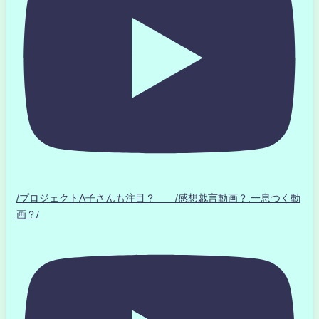
/プロジェクトA子さんも注目？ /感想戯言動画？.一息つく動
画？/