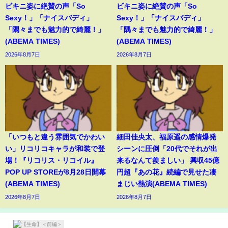
ビキニ姿に絶賛の声「So
ビキニ姿に絶賛の声「So
Sexy！」「ナイスバディ」
Sexy！」「ナイスバディ」
「隅々までも魅力的で綺麗！」
「隅々までも魅力的で綺麗！」
(ABEMA TIMES)
(ABEMA TIMES)
2026年8月7日
2026年8月7日
「いつもと違う雰囲気でかわい
細田佳央太、福原遥の感情爆発
い」リコリコキャラが和装で登
シーンに圧倒「20代でそれが出
場！『リコリス・リコイル』
来るなんて羨ましい」 興収45億
POP UP STOREが8月28日開幕
円超『あの花』続編で見せた凄
(ABEMA TIMES)
まじい熱演(ABEMA TIMES)
2026年8月7日
2026年8月7日