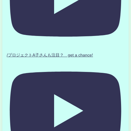
/プロジェクトA子さんも注目？ get a chance!