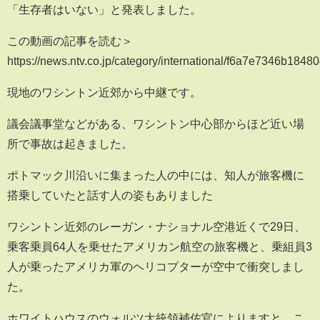
「生存者はいない」と発表しました。
この動画の記事を読む＞
https://news.ntv.co.jp/category/international/f6a7e7346b1
現地のワシントン近郊から中継です。
議会議事堂などがある、ワシントン中心部からほど近い場
所で事故は起きました。
ポトマック川沿いに集まった人の中には、知人が旅客機に
搭乗していたと話す人の姿もありました
ワシントン近郊のレーガン・ナショナル空港近くで29日、
乗客乗員64人を乗せたアメリカン航空の旅客機と、乗組員3
人が乗ったアメリカ軍のヘリコプターが空中で衝突しまし
た。
ホワイトハウスのウォルツ大統領補佐官によりますと、こ