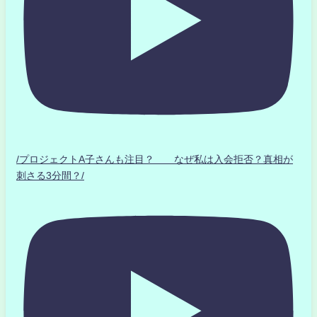
/プロジェクトA子さんも注目？ なぜ私は入会拒否？真相が
刺さる3分間？/