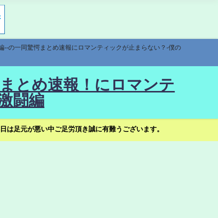
編--の一同驚愕まとめ速報にロマンティックが止まらない？-僕の
驚愕まとめ速報！にロマンテ
激闘編
日は足元が悪い中ご足労頂き誠に有難うございます。