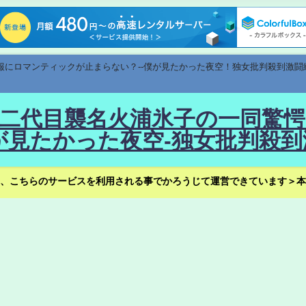
速報にロマンティックが止まらない？--僕が見たかった夜空！独女批判殺到激闘
！--二代目襲名火浦氷子の一同
見たかった夜空-独女批判殺到
、こちらのサービスを利用される事でかろうじて運営できています＞本