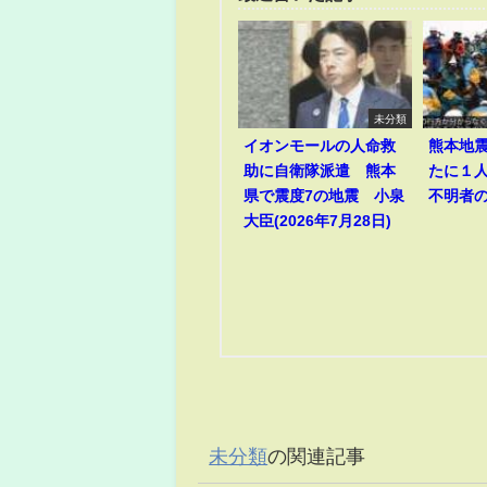
未分類
イオンモールの人命救
熊本地
助に自衛隊派遣 熊本
たに１
県で震度7の地震 小泉
不明者
大臣(2026年7月28日)
未分類
の関連記事