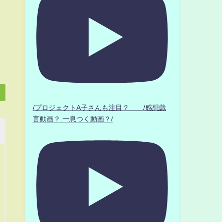
/プロジェクトA子さんも注目？ /感想戯
言動画？.一息つく動画？/