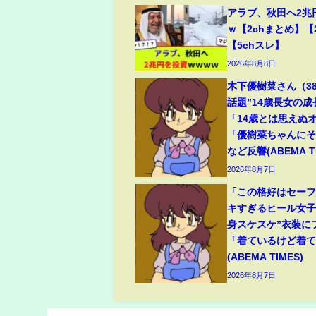
アラブ、秋田へ2兆
ｗ【2chまとめ】【
【5chスレ】
2026年8月8日
木下優樹菜さん（3
話題”14歳長女の
「14歳とは思えぬ
「優樹菜ちゃんに
など反響(ABEMA TI
2026年8月7日
「この格好はセー
キすぎるヒール女子
身スケスケ”衣装に
「着ているけど着
(ABEMA TIMES)
2026年8月7日