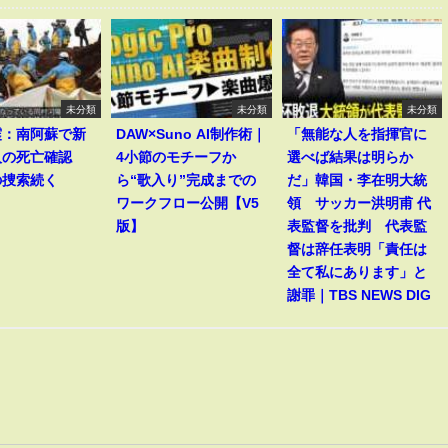
未分類
未分類
未分類
震：南阿蘇で新
DAW×Suno AI制作術｜
「無能な人を指揮官に
人の死亡確認
4小節のモチーフか
選べば結果は明らか
の捜索続く
ら“歌入り”完成までの
だ」韓国・李在明大統
ワークフロー公開【V5
領 サッカー洪明甫 代
版】
表監督を批判 代表監
督は辞任表明「責任は
全て私にあります」と
謝罪｜TBS NEWS DIG