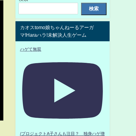
検索
カオスtomo娘ちゃんねーるアーガ
マ!Haraハラ!未解決人生ゲーム
ハゲて無双
/プロジェクトA子さんも注目？ 独身ハゲ僧