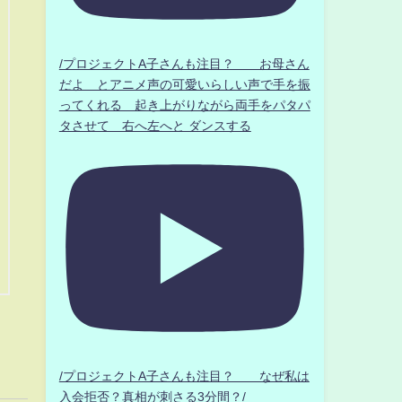
/プロジェクトA子さんも注目？ お母さん
だよ とアニメ声の可愛いらしい声で手を振
ってくれる 起き上がりながら両手をパタパ
タさせて 右へ左へと ダンスする
/プロジェクトA子さんも注目？ なぜ私は
入会拒否？真相が刺さる3分間？/