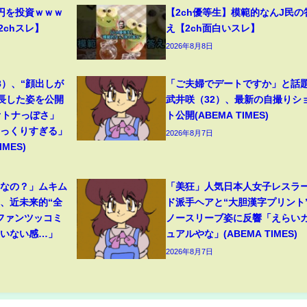
円を投資ｗｗｗ
【2ch優等生】模範的なんJ民の
2chスレ】
え【2ch面白いスレ】
2026年8月8日
8）、“顔出しが
「ご夫婦でデートですか」と話
成長した姿を公開
武井咲（32）、最新の自撮りシ
オトナっぽさ」
ト公開(ABEMA TIMES)
そっくりすぎる」
2026年8月7日
MES)
フなの？」ムキム
「美狂」人気日本人女子レスラ
、近未来的“全
ド派手ヘアと“大胆漢字プリント
ファンツッコミ
ノースリーブ姿に反響「えらい
ていない感…」
ュアルやな」(ABEMA TIMES)
2026年8月7日