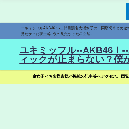
ユキミッフルAKB46！-二代目襲名火浦氷子の一同驚愕まとめ
見たかった夜空編--僕の見たかった星空編-
ユキミッフル--AKB46
ィックが止まらない？僕が
腐女子＜お客様皆様が掲載の記事等へアクセス、閲覧