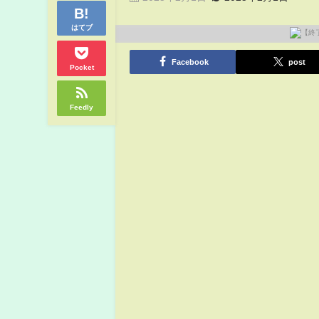
はてブ
Facebook
post
Pocket
Feedly