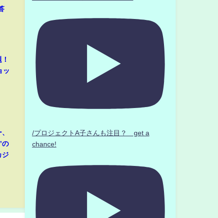
答
題！
ョッ
ー、
/プロジェクトA子さんも注目？ get a
”の
chance!
カジ