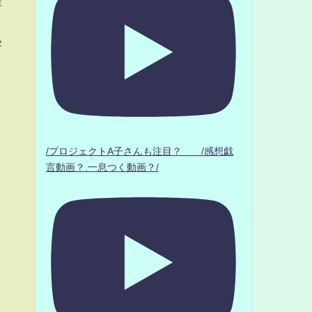
詳
害
り
/プロジェクトA子さんも注目？ /感想戯
言動画？.一息つく動画？/