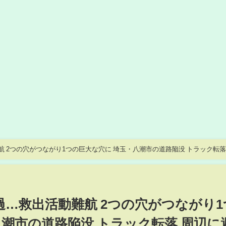
 2つの穴がつながり1つの巨大な穴に 埼玉・八潮市の道路陥没 トラック転落 周
N/テレ朝
過…救出活動難航 2つの穴がつながり1
八潮市の道路陥没 トラック転落 周辺に