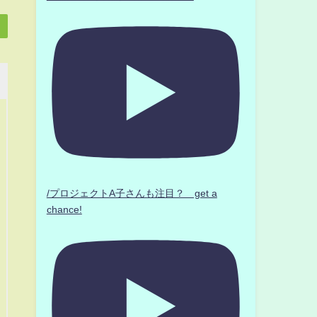
/プロジェクトA子さんも注目？ get a
chance!