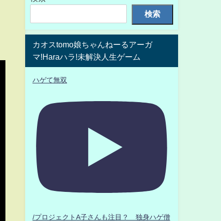
検索
カオスtomo娘ちゃんねーるアーガ
マ!Haraハラ!未解決人生ゲーム
ハゲて無双
/プロジェクトA子さんも注目？ 独身ハゲ僧