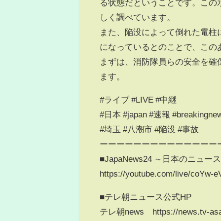
る状態だということです。この
しく調べています。
また、陥没によって倒れた電柱
になっているとのことで、この
まずは、消防隊員らの安全を確
ます。
#ライブ #LIVE #中継
#日本 #japan #速報 #breakingne
#埼玉 #八潮市 #陥没 #事故
ーーーーーーーーーーーーーー
■JapaNews24 ～日本のニュー
https://youtube.com/live/coYw-
■テレ朝ニュース公式HP
テレ朝news https://news.tv-asah