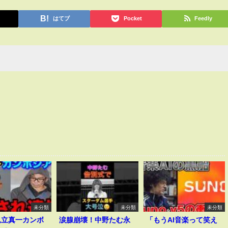
はてブ
Pocket
Feedly
未分類
未分類
未分類
見立真一カンボ
涙腺崩壊！中野たむ永
「もうAI音楽って笑え