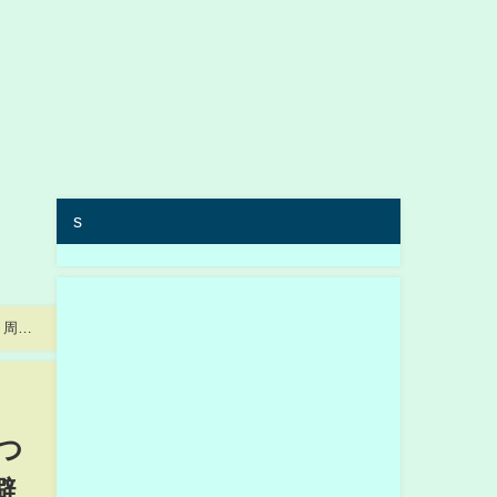
s
辺
つ
避