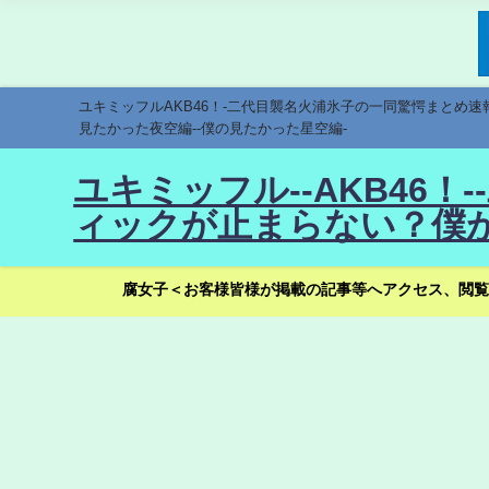
ユキミッフルAKB46！-二代目襲名火浦氷子の一同驚愕まとめ
見たかった夜空編--僕の見たかった星空編-
ユキミッフル--AKB46
ィックが止まらない？僕が
腐女子＜お客様皆様が掲載の記事等へアクセス、閲覧