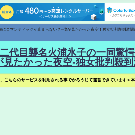
速報にロマンティックが止まらない？--僕が見たかった夜空！独女批判殺到激闘
！--二代目襲名火浦氷子の一同
見たかった夜空-独女批判殺到
、こちらのサービスを利用される事でかろうじて運営できています＞本