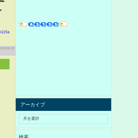
レ
in115a
アーカイブ
検索