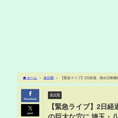
ホーム
未分類
【緊急ライブ】2日経過…救出活動難航
に避難呼びかけ 現地最新映像【LIVE】(2025年1月30日) AN
未分類
Facebook
【緊急ライブ】2日経
post
の巨大な穴に 埼玉・