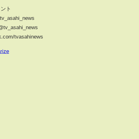
ウント
m/tv_asahi_news
/@tv_asahi_news
k.com/tvasahinews
rize