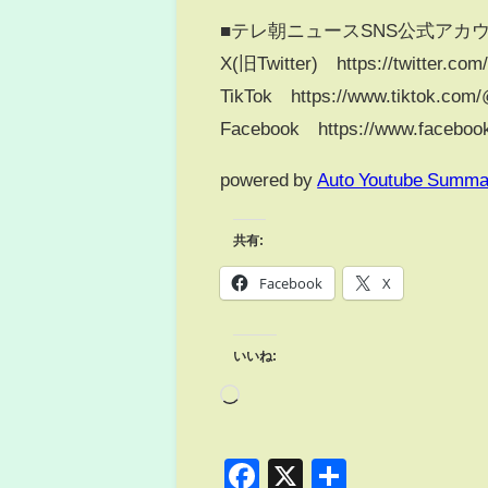
■テレ朝ニュースSNS公式アカ
X(旧Twitter) https://twitter.co
TikTok https://www.tiktok.com
Facebook https://www.faceboo
powered by
Auto Youtube Summa
共有:
Facebook
X
いいね:
Facebook
X
共