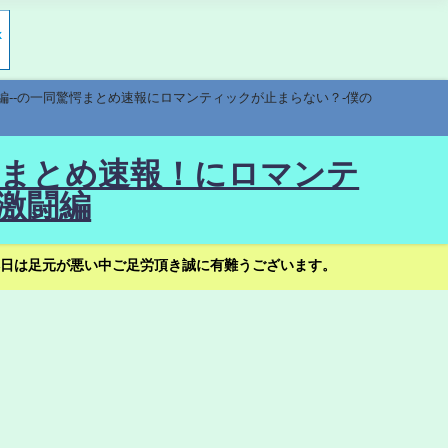
編--の一同驚愕まとめ速報にロマンティックが止まらない？-僕の
驚愕まとめ速報！にロマンテ
激闘編
日は足元が悪い中ご足労頂き誠に有難うございます。