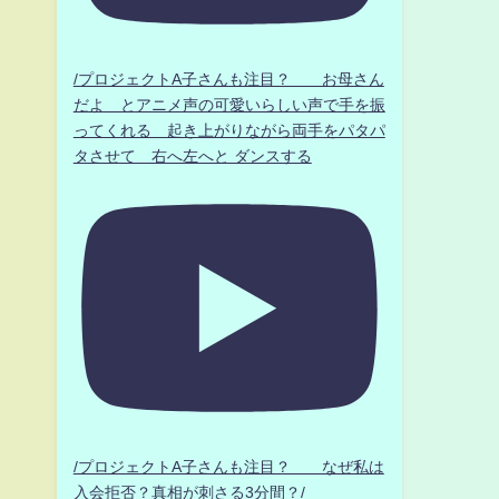
/プロジェクトA子さんも注目？ お母さん
だよ とアニメ声の可愛いらしい声で手を振
ってくれる 起き上がりながら両手をパタパ
タさせて 右へ左へと ダンスする
/プロジェクトA子さんも注目？ なぜ私は
入会拒否？真相が刺さる3分間？/