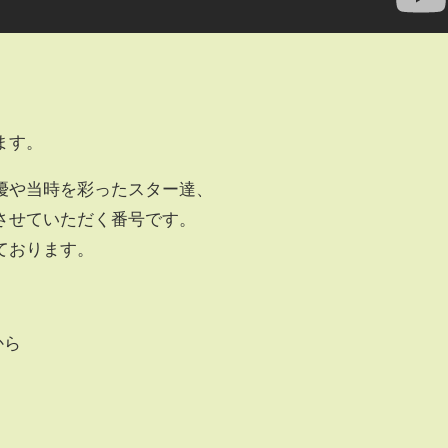
ます。
優や当時を彩ったスター達、
させていただく番号です。
ております。
から
、
。