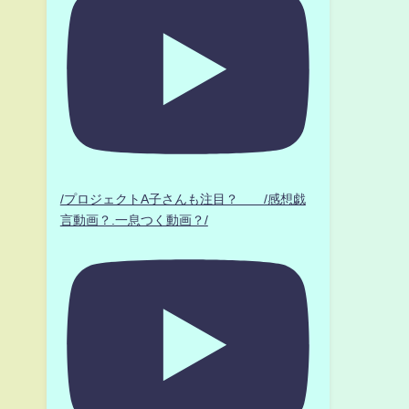
/プロジェクトA子さんも注目？ /感想戯
言動画？.一息つく動画？/