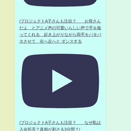
/プロジェクトA子さんも注目？ お母さん
だよ とアニメ声の可愛いらしい声で手を振
ってくれる 起き上がりながら両手をパタパ
タさせて 右へ左へと ダンスする
/プロジェクトA子さんも注目？ なぜ私は
入会拒否？真相が刺さる3分間？/