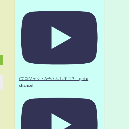
/プロジェクトA子さんも注目？ get a
chance!