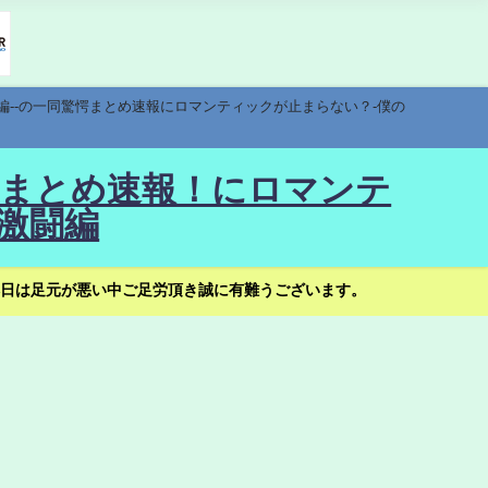
編--の一同驚愕まとめ速報にロマンティックが止まらない？-僕の
驚愕まとめ速報！にロマンテ
激闘編
日は足元が悪い中ご足労頂き誠に有難うございます。