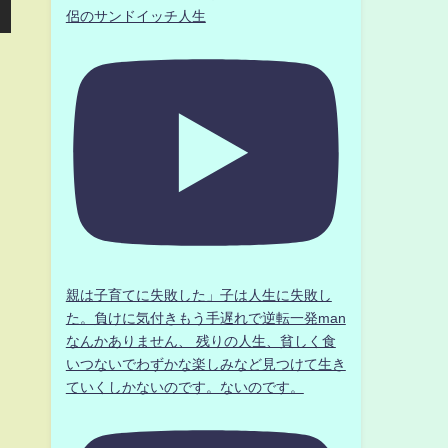
侶のサンドイッチ人生
親は子育てに失敗した」子は人生に失敗し
た。負けに気付きもう手遅れで逆転一発man
なんかありません、 残りの人生、貧しく食
いつないでわずかな楽しみなど見つけて生き
ていくしかないのです。ないのです。