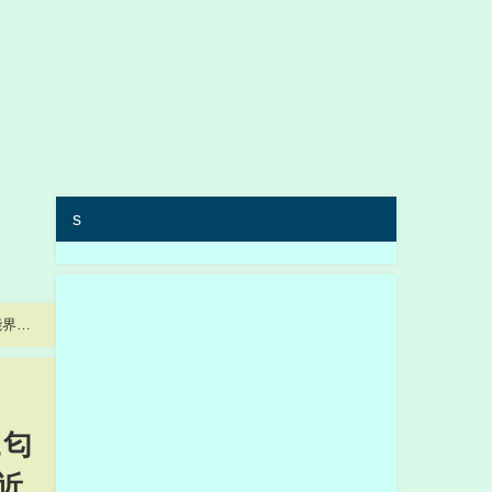
s
能界引
に匂
近