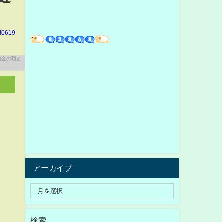
hi0619
アーカイブ
検索