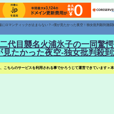
速報にロマンティックが止まらない？--僕が見たかった夜空！独女批判殺到激闘
！--二代目襲名火浦氷子の一同
見たかった夜空-独女批判殺到
、こちらのサービスを利用される事でかろうじて運営できています＞本