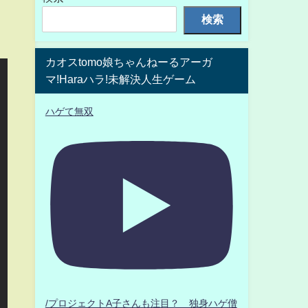
検索
カオスtomo娘ちゃんねーるアーガ
マ!Haraハラ!未解決人生ゲーム
ハゲて無双
/プロジェクトA子さんも注目？ 独身ハゲ僧