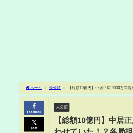
ホーム
未分類
【総額10億円】中居正広 9000
退間近でとんでもない総額になった違約金の額とは！？
未分類
Facebook
【総額10億円】中居正
post
わせていた！？各局担