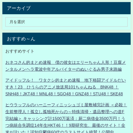
アーカイブ
おすすめ～ん
おすすめサイト
おネコさん的まとめ速報 僕の彼女はエリーちゃん人形！豆腐メ
ンタルメンヘラ電波中年アルバイターのぬいぐるみ男子末路編
アイドッフル！ ワタクシ的まとめ速報 地下格闘アイドルだい
すき！23 ひうらのアニメ放送局101ちゃんねる BNK48 ！
SNH48！JKT48！MNL48！SGO48！GNZ48！STU48！SKE48
ヒウラッフルのハーニーフィニッシュゴミ屋敷補完計画 ＜必殺！
生前整理人！孤立し孤独死からの～特殊清掃・遺品整理への道F
完結編＞ キャッシング計1500万返済：厨二病借金3500万円！う
つ病統合失調症14年生HKT46！！9期研究生、最後のサイト！全
米が泣いた！認知症鬱病60代のラストサイト絶賛！公開中