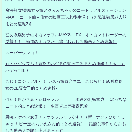
魔法熟女/美魔女ッ娘メグみみちゃんのニートッフルステーション
MAX！ ニート仙人仙女の映画三昧老後生活！（無職孤独居老人的
まとめ速報Z)]
乙女系腐男子のオカマッフルMAX2- FX！オ・カマトレーダーの
逆襲！！ 極道のオカマたち編（おもしろ動画まとめ速報）
スーパーウンコ！
新・ハゲッフル！哀愁のハゲ男の髪ってるまとめ速報！！激しく
ハゲっTEL？
こじ！コジッフル@！-レズっ娘百合ネエ！こじらせ！50独身処
女のBL腐女子的まとめ速報-
何だ！何が？真・シロッフル！！ 永遠の無職童貞- ぼっちな
ニート的まとめ速報！一生童貞上等夜露死苦！
男装スケバン女子！スケッフルまっくす！（新・ナンノひゃくし
きっ!！ビー玉のおいぬさん的まとめ速報） 話題な事件からおも
しろ動画まで取り上げまっくす