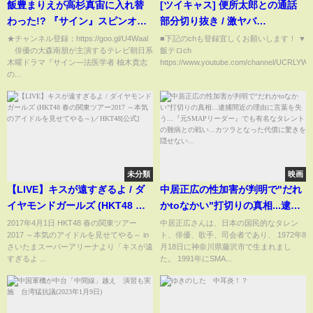
飯豊まりえが高杉真宙に入れ替
[ツイキャス] 便所太郎との通話
わった!? 『サイン』スピンオフ
部分切り抜き / 激ヤバ
動画 #中園柚木の木曜日『サイン
(2021.08.28)
★チャンネル登録：https://goo.gl/U4Waal
■下記のchも登録宜しくお願いします！ ▼
俳優の大森南朋が主演するテレビ朝日系
飯テロch
-法医学者 柚木貴志の事件-』よ
木曜ドラマ『サイン―法医学者 柚木貴志
https://www.youtube.com/channel/UCRLYWB
り
の...
未分類
映画
【LIVE】キスが遠すぎるよ / ダ
中居正広の性加害が判明で"だれ
イヤモンドガールズ (HKT48 春
かtoなかい"打切りの真相...逮捕
の関東ツアー2017 ～本気のアイ
間近の理由に言葉を失う...『元
2017年4月1日 HKT48 春の関東ツアー
中居正広さんは、日本の国民的なタレン
2017 ～本気のアイドルを見せてやる～ in
ト、俳優、歌手、司会者であり、 1972年8
ドルを見せてやる～)／HKT48[公
SMAPリーダー』でも有名なタレ
さいたまスーパーアリーナより「キスが遠
月18日に神奈川県藤沢市で生まれまし
式]
ントの難病との戦い...カツラとな
すぎるよ ...
た。 1991年にSMA...
った代償に驚きを隠せない...