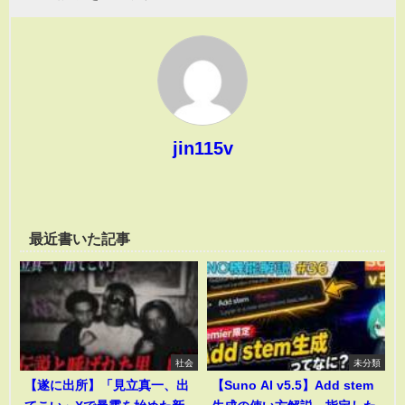
jin115v
最近書いた記事
社会
未分類
【遂に出所】「見立真一、出
【Suno AI v5.5】Add stem