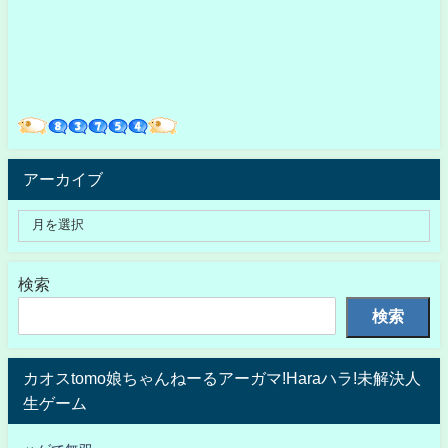
アーカイブ
検索
検索
カオスtomo娘ちゃんねーるアーガマ!Haraハラ!未解決人
生ゲーム