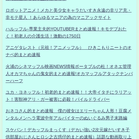
ロボットアニメ！メカと美少女キャラだいすき永遠の非リア充・
非モテ星人 ！あらゆるマニアの為のマニアックサイト
ハルッフル-専業主夫的YOUTUBERまとめ速報！キモデブおた
く！初老人の介護生活！激動の1750日
アニゲタレスト（元祖！アニメッフル） ひきこもりニートのオ
ナベ的まとめ速報
火浦のシネマッフル映画NEWS情報ポータブルの杜！オネエ管理
人オカマちゃんの鬼女的まとめ速報!オカマッフルアタックナンバ
ーハーフ
ユカ・ヨネッフル！初老的まとめ速報！！大帝イタチにラリアッ
ト！害獣神アリ・ガー被害に必殺！パイルドライバー
おネコさん的まとめ速報 僕の彼女はエリーちゃん人形！豆腐メ
ンタルメンヘラ電波中年アルバイターのぬいぐるみ男子末路編
スケバン！デカッフルまっくす（デカい強い2次元嫁だいすき子
供部屋おじさんヒロシ之古惑仔的まとめ速報）話題な動画取り上