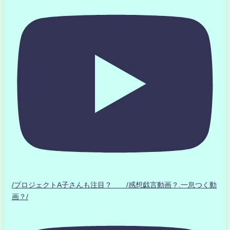
/プロジェクトA子さんも注目？ /感想戯言動画？.一息つく動
画？/