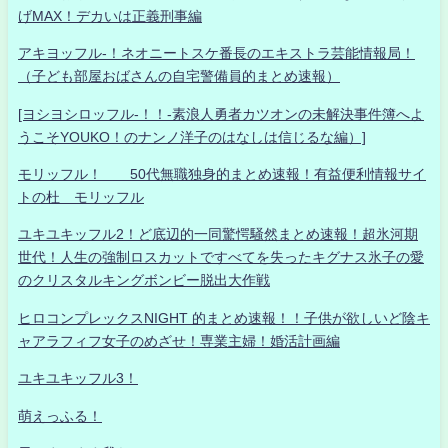
げMAX！デカいは正義刑事編
アキヨッフル-！ネオニートスケ番長のエキストラ芸能情報局！
（子ども部屋おばさんの自宅警備員的まとめ速報）
[ヨシヨシロッフル-！！-素浪人勇者カツオンの未解決事件簿へよ
うこそYOUKO！のナンノ洋子のはなしは信じるな編）]
モリッフル！ 50代無職独身的まとめ速報！有益便利情報サイ
トの杜 モリッフル
ユキユキッフル2！ど底辺的一同驚愕騒然まとめ速報！超氷河期
世代！人生の強制ロスカットですべてを失ったキグナス氷子の愛
のクリスタルキングボンビー脱出大作戦
ヒロコンプレックスNIGHT 的まとめ速報！！子供が欲しいど陰キ
ャアラフィフ女子のめざせ！専業主婦！婚活計画編
ユキユキッフル3！
萌えっふる！