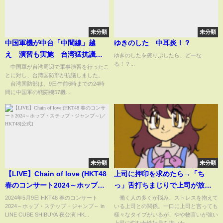
未分類
未分類
中国軍機が中台「中間線」越
ゆきのした 中耳炎！？
え 演習も実施 台湾猛抗議
ゆきのしたを擦りぶしたら、どーな
る！？...
(2023年1月9日)
中国軍が台湾周辺で軍事演習を行ったこ
とに対し、台湾国防部が抗議しました。
台湾国防部は、9日午前6時までの24時
間に中国軍の戦闘機57機...
未分類
未分類
【LIVE】Chain of love (HKT48
上司に押印を求めたら→「ち
春のコンサート2024～ホップ・
っ」舌打ちまじりで上司が放っ
ステップ・ジャンプ～)／
た“まさかの一言”…大声で言い
2024年5月9日 HKT48 春のコンサート
働く人の多くが悩み、ストレスを抱えて
2024～ホップ・ステップ・ジャンプ～ in
いる上司との関係。一口に上司と言っても
HKT48[公式]
返してしまった女性社員の苦悩
LINE CUBE SHIBUYA 夜公演 HK...
様々なタイプがいるが、やや物言いが強い
(ABEMA TIMES)
上司に悩む女性社員を描いた...