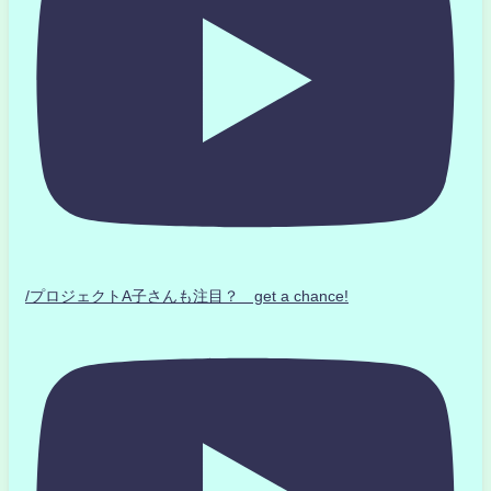
/プロジェクトA子さんも注目？ get a chance!