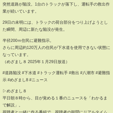
突然道路が陥没。1台のトラックが落下し、運転手の救出作
業が続いています。
29日の未明には、トラックの荷台部分をつり上げようとし
た瞬間、周辺に新たな陥没が発生。
半径200ｍ住民に避難指示。
さらに周辺約120万人の住民が下水道を使用できない状態に
なっています。
（めざまし８ 2025年１月29日放送）
#道路陥没 #下水道 #トラック運転手 #救出 #八潮市 #避難指
示 #めざまし8 #ニュース
▷めざまし８
平日朝８時から、目が覚める１番のニュースを「わかるま
で解説」。
視聴者と一緒に作る番組で、視聴者の疑問にリアルタイム