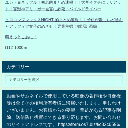
ユカ・ヨネッフル！初老的まとめ速報！！大帝イタチにラリアッ
ト！害獣神アリ・ガー被害に必殺！パイルドライバー
ヒロコンプレックスNIGHT 的まとめ速報！！子供が欲しいど陰キ
ャアラフィフ女子のめざせ！専業主婦！婚活計画編
萌えっとこあに！
t112-1000ｍ
カテゴリー
動画やサムネイルで使用している映像の著作権や肖像権
等は全てその権利所有者様に帰属いたします。申しわけ
ございません。お客様からの要望、問題がある記事を削
除、送信防止措置にできる限り応じます。お問い合わせ
のサイトアドレスです。 https://form.os7.biz/f/c82c6596/