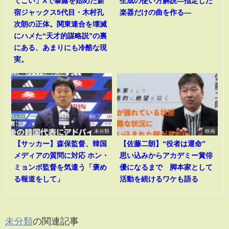
てこい」Xで暴露を始めた新
生成の使い方解説―指定した
宿ジャックス5代目・木村孔
楽器だけの曲を作る―
次朗の正体。関東連合を壊滅
にハメた“天才的謀略説”の裏
にある、あまりにも冷酷な現
実。
未分類
映画
【サッカー】森保監督、韓国
【佐藤二朗】“役者は運命”
メディアの質問に対応 ホン・
思い込みからアカデミー賞俳
ミョンボ監督を気遣う「褒め
優になるまで 脚本家として
る報道をして」
活動を続けるワケも語る
未分類
の関連記事