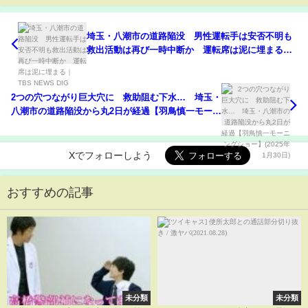
埼玉・八潮市の道路陥没 男性運転手は安否不明も
救出活動は再び一時中断か 運転席は泥に埋まる｜
TBS NEWS DIG
2つの穴つながり巨大穴に 救助阻む下水… 埼玉・
八潮市の道路陥没から丸2日が経過【羽鳥慎一モーニ
ングショー】(2025年1月30日)
Xでフォローしよう
おすすめの記事
未分類
未分類