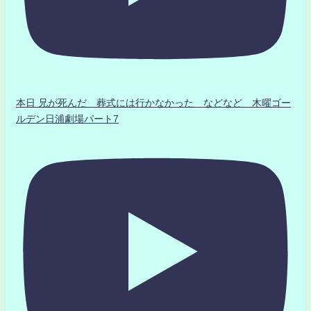
本日 兄が死んだ 葬式には行かなかった などなど 木曜ゴー
ルデン日浦劇場パート7