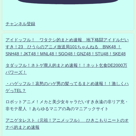
チャンネル登録
アイドッフル！ ワタクシ的まとめ速報 地下格闘アイドルだい
すき！23 ひうらのアニメ放送局101ちゃんねる BNK48 ！
SNH48！JKT48！MNL48！SGO48！GNZ48！STU48！SKE48
タダッフル！ネトゲ廃人的まとめ速報！！ネット乞食DE2000万
パワーズ！
・ハゲッフル！哀愁のハゲ男の髪ってるまとめ速報！！激しくハ
ゲっTEL？
ロボットアニメ！メカと美少女キャラだいすき永遠の非リア充・
非モテ星人 ！あらゆるマニアの為のマニアックサイト
アニゲタレスト（元祖！アニメッフル） ひきこもりニートのオ
ナベ的まとめ速報