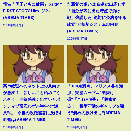
報告「母子ともに健康」夫はMY
た新党の狙いは 自身は出馬せず
FIRST STORY Hiro（32）
「自分が表に出た時点で負け
(ABEMA TIMES)
戦」強調した“絶対に公約を守る
政党”と斬新システムの内容
2026年8月7日
(ABEMA TIMES)
2026年8月7日
高市総理へのネット上の風向き
「100点満点」マリノス谷村海
が急変？「新しいこと始めてく
那、完璧ムーブ→“裏抜け
れそう」期待感強く出ていたポ
弾”「これぞ9番」「興奮す
ジティブ反応わずか半年で“逆
る！」相手守備のギャップを狙
風”に…今後の政権運営に及ぼす
う”斜めの抜け出し”(ABEMA
影響は(ABEMA TIMES)
TIMES)
2026年8月7日
2026年8月7日