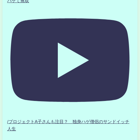
ハゲて無双
/プロジェクトA子さんも注目？ 独身ハゲ僧侶のサンドイッチ
人生