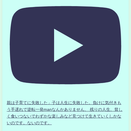
親は子育てに失敗した」子は人生に失敗した。負けに気付きも
う手遅れで逆転一発manなんかありません、 残りの人生、貧し
く食いつないでわずかな楽しみなど見つけて生きていくしかな
いのです。ないのです。