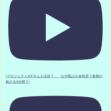
/プロジェクトA子さんも注目？ なぜ私は入会拒否？真相が
刺さる3分間？/