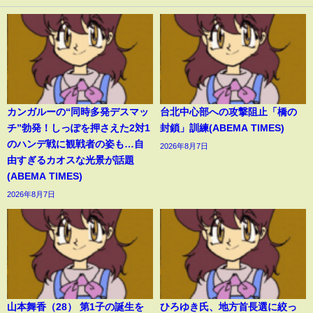
カンガルーの“同時多発デスマッ
台北中心部への攻撃阻止「橋の
チ”勃発！しっぽを押さえた2対1
封鎖」訓練(ABEMA TIMES)
のハンデ戦に観戦者の姿も…自
2026年8月7日
由すぎるカオスな光景が話題
(ABEMA TIMES)
2026年8月7日
山本舞香（28） 第1子の誕生を
ひろゆき氏、地方首長選に絞っ