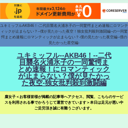
ユキミッフルAKB46！-二代目襲名火浦氷子の一同驚愕まとめ速報にロマンテ
ィックが止まらない？--僕が見たかった夜空！独女批判殺到激闘編--の一同驚
愕まとめ速報にロマンティックが止まらない？-僕の見たかった夜空編--僕の
見たかった星空編-
ユキミッフル--AKB46！--二代
目襲名火浦氷子の一同驚愕ま
とめ速報！にロマンティック
が止まらない？僕が見たかっ
た夜空-独女批判殺到激闘編
腐女子＜お客様皆様が掲載の記事等へアクセス、閲覧、こちらのサービ
スを利用される事でかろうじて運営できています＞本日は足元が悪い中
ご足労頂き誠に有難うございます。