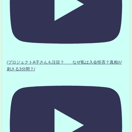
/プロジェクトA子さんも注目？ なぜ私は入会拒否？真相が
刺さる3分間？/