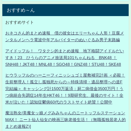
おすすめ～ん
おすすめサイト
おネコさん的まとめ速報 僕の彼女はエリーちゃん人形！豆腐メ
ンタルメンヘラ電波中年アルバイターのぬいぐるみ男子末路編
アイドッフル！ ワタクシ的まとめ速報 地下格闘アイドルだい
すき！23 ひうらのアニメ放送局101ちゃんねる BNK48 ！
SNH48！JKT48！MNL48！SGO48！GNZ48！STU48！SKE48
ヒウラッフルのハーニーフィニッシュゴミ屋敷補完計画 ＜必殺！
生前整理人！孤立し孤独死からの～特殊清掃・遺品整理への道F
完結編＞ キャッシング計1500万返済：厨二病借金3500万円！う
つ病統合失調症14年生HKT46！！9期研究生、最後のサイト！全
米が泣いた！認知症鬱病60代のラストサイト絶賛！公開中
魔法熟女/美魔女ッ娘メグみみちゃんのニートッフルステーション
MAX！ ニート仙人仙女の映画三昧老後生活！（無職孤独居老人的
まとめ速報Z)]