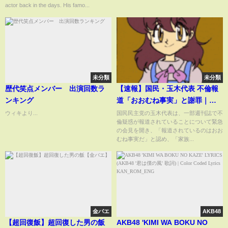
actor back in the days. His famo...
未分類
未分類
歴代笑点メンバー 出演回数ラ
【速報】国民・玉木代表 不倫報
ンキング
道「おおむね事実」と謝罪｜
TBS NEWS DIG
ウィキより...
国民民主党の玉木代表は、一部週刊誌で不
倫疑惑が報道されていることについて緊急
の会見を開き、「報道されているのはおお
むね事実だ」と認め、「家族...
金バエ
AKB48
【超回復飯】超回復した男の飯
AKB48 'KIMI WA BOKU NO