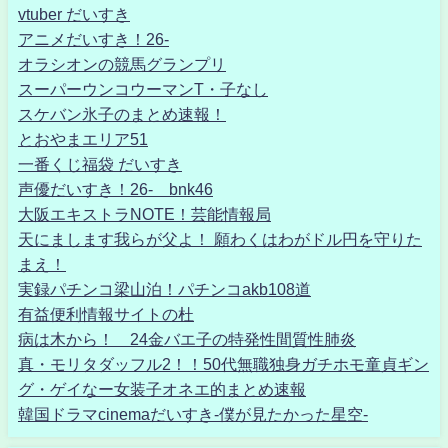
vtuber だいすき
アニメだいすき！26-
オラシオンの競馬グランプリ
スーパーウンコウーマンT・子なし
スケバン氷子のまとめ速報！
とおやまエリア51
一番くじ福袋 だいすき
声優だいすき！26- bnk46
大阪エキストラNOTE！芸能情報局
天にまします我らが父よ！ 願わくはわがドル円を守りた
まえ！
実録パチンコ梁山泊！パチンコakb108道
有益便利情報サイトの杜
病は木から！ 24金バエ子の特発性間質性肺炎
真・モリタダッフル2！！50代無職独身ガチホモ童貞ギン
グ・ゲイなー女装子オネエ的まとめ速報
韓国ドラマcinemaだいすき-僕が見たかった星空-