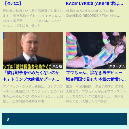
【金バエ】
KAZE' LYRICS (AKB48 '君は僕
の風' 歌詞) | Color Coded
配信者の動画をいち早く高画質でお届けし
All Rights Administered by You, Be
ます。 動画配信サイト⇒ツイキャス＆ふ
Cool!/KING RECORDS ? Title : Kimi w...
Lyrics KAN_ROM_ENG
わっち 出演者 ⇒金バエ、しんや
っちょ、ぱるぱる、せいじ ...
未分類
スターダム
「彼は戦争をやめたくないのか
フワちゃん、涙なき再デビュー
も」トランプ大統領がプーチン
戦🔥両国で見せた本気の覚悟✨ #
大統領に不信感 追加制裁を示
フワちゃん#再デビュー戦#スタ
アメリカのトランプ大統領は、ロシアのプ
東京・両国国技館。 満員の観客が見守る
ーチン大統領についてウクライナとの「戦
大舞台で、フワちゃんが女子プロレスラー
唆｜TBS NEWS DIG
ーダム#女子プロレス
争を止やめたくないのかもしれない」と発
として再びリングに立ちました。 派手な
信し、追加制裁の発動を示唆...
羽をまとい入場したその姿は...
s