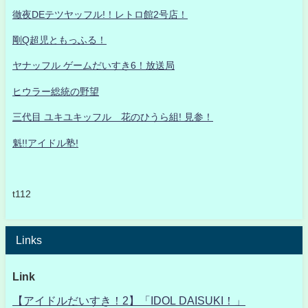
徹夜DEテツヤッフル!！レトロ館2号店！
剛Q超児ともっふる！
ヤナッフル ゲームだいすき6！放送局
ヒウラー総統の野望
三代目 ユキユキッフル 花のひうら組! 見参！
魁!!アイドル塾!
t112
Links
Link
【アイドルだいすき！2】「IDOL DAISUKI！」