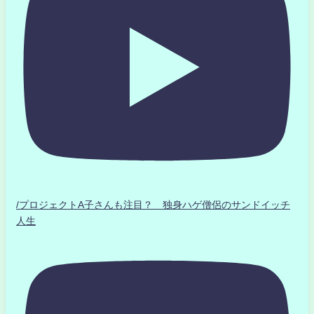
/プロジェクトA子さんも注目？ 独身ハゲ僧侶のサンドイッチ
人生