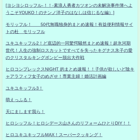
[ヨシヨシロッフル-！！-素浪人勇者カツオンの未解決事件簿へよ
うこそYOUKO！のナンノ洋子のはなしは信じるな編）]
モリッフル！ 50代無職独身的まとめ速報！有益便利情報サイ
トの杜 モリッフル
ユキユキッフル2！ど底辺的一同驚愕騒然まとめ速報！超氷河期
世代！人生の強制ロスカットですべてを失ったキグナス氷子の愛
のクリスタルキングボンビー脱出大作戦
ヒロコンプレックスNIGHT 的まとめ速報！！子供が欲しいど陰キ
ャアラフィフ女子のめざせ！専業主婦！婚活計画編
ユキユキッフル3！
萌えっふる！
天にまします我ら！
ヒロシッフル！ヒロシデース山さんのリフォームひとりDIY！！
ヒロユキユキッフルMAX！スーパークッキング！