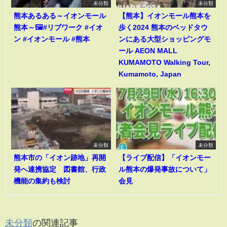
未分類
未分類
熊本あるある～イオンモール
【熊本】イオンモール熊本を
熊本～🖼️#リブワーク #イオ
歩く2024 熊本のベッドタウ
ン #イオンモール #熊本
ンにある大型ショッピングモ
ール AEON MALL
KUMAMOTO Walking Tour,
Kumamoto, Japan
未分類
未分類
熊本市の「イオン跡地」再開
【ライブ配信】「イオンモー
発へ連携協定 図書館、行政
ル熊本の爆発事故について」
機能の集約も検討
会見
未分類
の関連記事