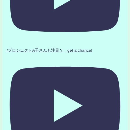
/プロジェクトA子さんも注目？ get a chance!