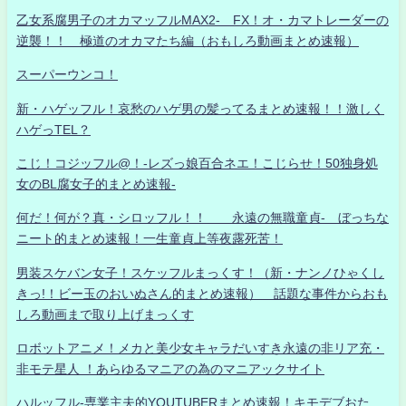
乙女系腐男子のオカマッフルMAX2- FX！オ・カマトレーダーの
逆襲！！ 極道のオカマたち編（おもしろ動画まとめ速報）
スーパーウンコ！
新・ハゲッフル！哀愁のハゲ男の髪ってるまとめ速報！！激しく
ハゲっTEL？
こじ！コジッフル@！-レズっ娘百合ネエ！こじらせ！50独身処
女のBL腐女子的まとめ速報-
何だ！何が？真・シロッフル！！ 永遠の無職童貞- ぼっちな
ニート的まとめ速報！一生童貞上等夜露死苦！
男装スケバン女子！スケッフルまっくす！（新・ナンノひゃくし
きっ!！ビー玉のおいぬさん的まとめ速報） 話題な事件からおも
しろ動画まで取り上げまっくす
ロボットアニメ！メカと美少女キャラだいすき永遠の非リア充・
非モテ星人 ！あらゆるマニアの為のマニアックサイト
ハルッフル-専業主夫的YOUTUBERまとめ速報！キモデブおた