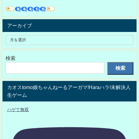
アーカイブ
検索
検索
カオスtomo娘ちゃんねーるアーガマ!Haraハラ!未解決人
生ゲーム
ハゲて無双