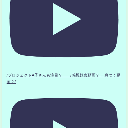
/プロジェクトA子さんも注目？ /感想戯言動画？.一息つく動
画？/