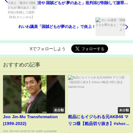
没や 国賊どもが 夢のあと」批判浴び削除して謝罪
【KSLチャンネル】
れいわ議員「国賊どもが夢のあと」で炎上！
Xでフォローしよう
おすすめの記事
未分類
未分類
Joo Jin-Mo Transformation
粗品にもイジられる元AKB48 マ
(1999-2022)
リコ様【粗品切り抜き】#shorts
#粗品 #切り抜き #akb48 #viral
Joo Jin-mo used to be quite a popular
...