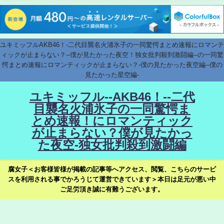
ユキミッフルAKB46！-二代目襲名火浦氷子の一同驚愕まとめ速報にロマンテ
ィックが止まらない？--僕が見たかった夜空！独女批判殺到激闘編--の一同驚
愕まとめ速報にロマンティックが止まらない？-僕の見たかった夜空編--僕の
見たかった星空編-
ユキミッフル--AKB46！--二代
目襲名火浦氷子の一同驚愕ま
とめ速報！にロマンティック
が止まらない？僕が見たかっ
た夜空-独女批判殺到激闘編
腐女子＜お客様皆様が掲載の記事等へアクセス、閲覧、こちらのサービ
スを利用される事でかろうじて運営できています＞本日は足元が悪い中
ご足労頂き誠に有難うございます。