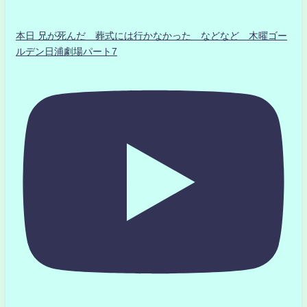
本日 兄が死んだ 葬式には行かなかった などなど 木曜ゴー
ルデン日浦劇場パート7