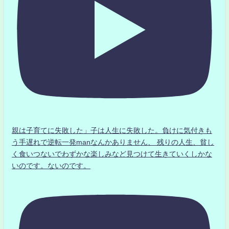
親は子育てに失敗した」子は人生に失敗した。負けに気付きも
う手遅れで逆転一発manなんかありません、 残りの人生、貧し
く食いつないでわずかな楽しみなど見つけて生きていくしかな
いのです。ないのです。