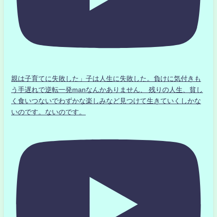
親は子育てに失敗した」子は人生に失敗した。負けに気付きも
う手遅れで逆転一発manなんかありません、 残りの人生、貧し
く食いつないでわずかな楽しみなど見つけて生きていくしかな
いのです。ないのです。