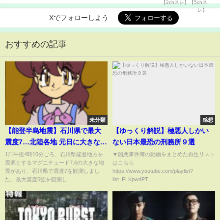
Xでフォローしよう
おすすめの記事
未分類
感想
【能登半島地震】石川県で最大
【ゆっくり解説】極悪人しかい
震度7…北陸各地 元日に大きな揺
ない日本最恐の刑務所９選
れ
1日午後4時10分ごろ、石川県能登地方を
▼凶悪事件簿の動画をまとめた再生リスト
震源とするマグニチュード7.6の大きな地
はこちら
震があり、石川県で震度7を観測しまし
https://www.youtube.com/playlist?
た。最大震度6強を観測し...
list=PLKpwdPT...