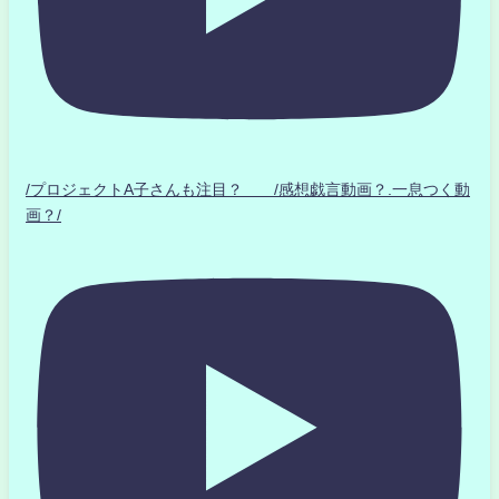
/プロジェクトA子さんも注目？ /感想戯言動画？.一息つく動
画？/