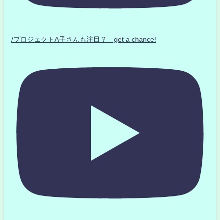
/プロジェクトA子さんも注目？ get a chance!