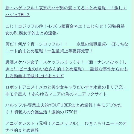
新・ハゲッフル！哀愁のハゲ男の髪ってるまとめ速報！！激しく
ハゲっTEL？
こじ！コジッフル@！-レズっ娘百合ネエ！こじらせ！50独身処
女のBL腐女子的まとめ速報-
何だ！何が？真・シロッフル！！ 永遠の無職童貞- ぼっちな
ニート的まとめ速報！一生童貞上等夜露死苦！
男装スケバン女子！スケッフルまっくす！（新・ナンノひゃくし
きっ!！ビー玉のおいぬさん的まとめ速報） 話題な事件からおも
しろ動画まで取り上げまっくす
ロボットアニメ！メカと美少女キャラだいすき永遠の非リア充・
非モテ星人 ！あらゆるマニアの為のマニアックサイト
ハルッフル-専業主夫的YOUTUBERまとめ速報！キモデブおた
く！初老人の介護生活！激動の1750日
アニゲタレスト（元祖！アニメッフル） ひきこもりニートのオ
ナベ的まとめ速報