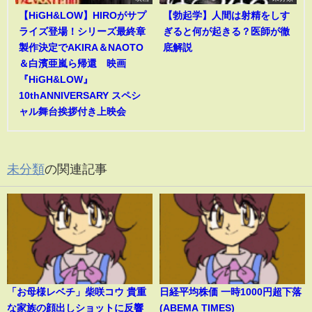
【HiGH&LOW】HIROがサプ
【勃起学】人間は射精をしす
ライズ登場！シリーズ最終章
ぎると何が起きる？医師が徹
製作決定でAKIRA＆NAOTO
底解説
＆白濱亜嵐ら帰還 映画
『HiGH&LOW』
10thANNIVERSARY スペシ
ャル舞台挨拶付き上映会
未分類
の関連記事
「お母様レベチ」柴咲コウ 貴重
日経平均株価 一時1000円超下落
な家族の顔出しショットに反響
(ABEMA TIMES)