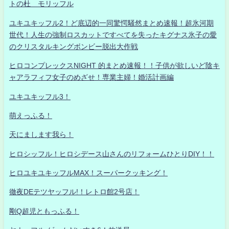
トの杜 モリッフル
ユキユキッフル2！ど底辺的一同驚愕騒然まとめ速報！超氷河期
世代！人生の強制ロスカットですべてを失ったキグナス氷子の愛
のクリスタルキングボンビー脱出大作戦
ヒロコンプレックスNIGHT 的まとめ速報！！子供が欲しいど陰キ
ャアラフィフ女子のめざせ！専業主婦！婚活計画編
ユキユキッフル3！
萌えっふる！
天にまします我ら！
ヒロシッフル！ヒロシデース山さんのリフォームひとりDIY！！
ヒロユキユキッフルMAX！スーパークッキング！
徹夜DEテツヤッフル!！レトロ館2号店！
剛Q超児ともっふる！