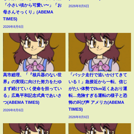
「小さい頃から可愛い〜」「お
2026年8月6日
母さんそっくり」(ABEMA
TIMES)
2026年8月6日
高市総理、「『核兵器のない世
「バック走行で追いかけてきて
界』の実現に向けた努力をたゆ
いる！」急接近から一転、信じ
まず続けていく使命を担ってい
がたい体勢で2km近くあおり運
る」広島平和記念式典であいさ
転…危険すぎる運転の様子と恐
つ(ABEMA TIMES)
怖の叫び声 アメリカ(ABEMA
TIMES)
2026年8月6日
2026年8月6日