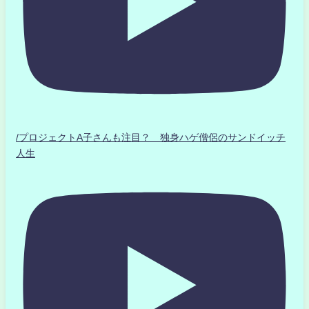
/プロジェクトA子さんも注目？ 独身ハゲ僧侶のサンドイッチ
人生