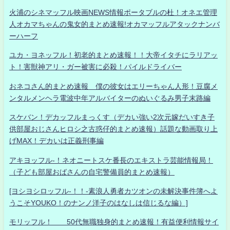
火浦のシネマッフル映画NEWS情報ポータブルの杜！オネエ管理
人オカマちゃんの鬼女的まとめ速報!オカマッフルアタックナンバ
ーハーフ
ユカ・ヨネッフル！初老的まとめ速報！！大帝イタチにラリアッ
ト！害獣神アリ・ガー被害に必殺！パイルドライバー
おネコさん的まとめ速報 僕の彼女はエリーちゃん人形！豆腐メ
ンタルメンヘラ電波中年アルバイターのぬいぐるみ男子末路編
スケバン！デカッフルまっくす（デカい強い2次元嫁だいすき子
供部屋おじさんヒロシ之古惑仔的まとめ速報）話題な動画取り上
げMAX！デカいは正義刑事編
アキヨッフル-！ネオニートスケ番長のエキストラ芸能情報局！
（子ども部屋おばさんの自宅警備員的まとめ速報）
[ヨシヨシロッフル-！！-素浪人勇者カツオンの未解決事件簿へよ
うこそYOUKO！のナンノ洋子のはなしは信じるな編）]
モリッフル！ 50代無職独身的まとめ速報！有益便利情報サイ