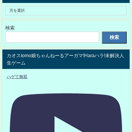
検索
検索
カオスtomo娘ちゃんねーるアーガマ!Haraハラ!未解決人
生ゲーム
ハゲて無双