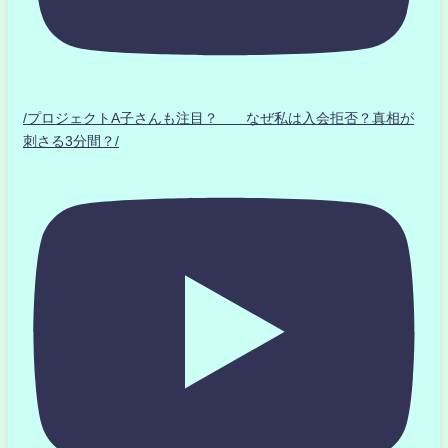
/プロジェクトA子さんも注目？ なぜ私は入会拒否？真相が
刺さる3分間？/