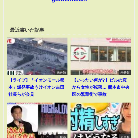
最近書いた記事
未分類
未分類
【ライブ】「イオンモール熊
【いったい何が?】ビルの窓
本」爆発事故うけイオン吉田
から女性が転落… 熊本市中央
社長らが会見
区の繁華街で事故
映画
未分類