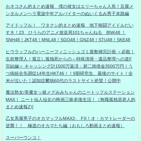
おネコさん的まとめ速報 僕の彼女はエリーちゃん人形！豆腐メ
ンタルメンヘラ電波中年アルバイターのぬいぐるみ男子末路編
アイドッフル！ ワタクシ的まとめ速報 地下格闘アイドルだい
すき！23 ひうらのアニメ放送局101ちゃんねる BNK48 ！
SNH48！JKT48！MNL48！SGO48！GNZ48！STU48！SKE48
ヒウラッフルのハーニーフィニッシュゴミ屋敷補完計画 ＜必殺！
生前整理人！孤立し孤独死からの～特殊清掃・遺品整理への道F
完結編＞ キャッシング計1500万返済：厨二病借金3500万円！う
つ病統合失調症14年生HKT46！！9期研究生、最後のサイト！全
米が泣いた！認知症鬱病60代のラストサイト絶賛！公開中
魔法熟女/美魔女ッ娘メグみみちゃんのニートッフルステーション
MAX！ ニート仙人仙女の映画三昧老後生活！（無職孤独居老人的
まとめ速報Z)]
乙女系腐男子のオカマッフルMAX2- FX！オ・カマトレーダーの
逆襲！！ 極道のオカマたち編（おもしろ動画まとめ速報）
スーパーウンコ！