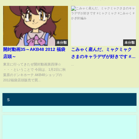
未分類
未分類
開封動画35～AKB48 2012 福袋
こみゃく産んだ、ミャクミャク
店頭～
さまのキャラデザが好きです #ミ
ャクミャク #こみゃく #かぎ針編
東京に行ってきたぜ開封動画第四弾☆
...
・・・ということで 今回は、1月2日に秋
み
葉原のドンキホーテ AKB48ショップの
2012福袋店頭販売で買...
s