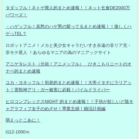
タダッフル！ネトゲ廃人的まとめ速報！！ネット乞食DE2000万
パワーズ！
・ハゲッフル！哀愁のハゲ男の髪ってるまとめ速報！！激しくハ
ゲっTEL？
ロボットアニメ！メカと美少女キャラだいすき永遠の非リア充・
非モテ星人 ！あらゆるマニアの為のマニアックサイト
アニゲタレスト（元祖！アニメッフル） ひきこもりニートのオ
ナベ的まとめ速報
ユカ・ヨネッフル！初老的まとめ速報！！大帝イタチにラリアッ
ト！害獣神アリ・ガー被害に必殺！パイルドライバー
ヒロコンプレックスNIGHT 的まとめ速報！！子供が欲しいど陰キ
ャアラフィフ女子のめざせ！専業主婦！婚活計画編
萌えっとこあに！
t112-1000ｍ