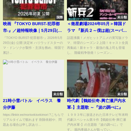
国際
未分類
映画 『TOKYO BURST-犯罪都
＜衛星劇場2024年05月＞韓国ド
市-』／超特報映像｜5月29日(金)
ラマ 『新兵２～僕は超(スーパ
公開
ー)VIP・ソルジャー～』 アンコ
『TOKYO BURST-犯罪都市-』2026年5月
話題沸騰！メガヒットアニメの実写版ドラ
29日(金) 公開 決定🚨 ハリウッドスターの
マ、待望のシーズン２上陸！キャスト全員
ール一挙放送 30秒予告
マ・ドンソクが製作・主演を務め、韓国で
再集結！新キャラ・最強の鬼上司も登場
累計...
し、 階級戦争勃発！シーズン...
未分類
未分類
21時小雪バトル イベラス 養
時代劇【鶴姫伝奇-興亡瀬戸内水
分伊藤
軍-】主題歌 ～『波の調べに』
https://linktr.ee/morisekisekimori ?こちらで
１９９３年に放送された日本テレビ年末時
リアルタイムで観れます 削除依頼や、問
代劇スペシャル第９作【鶴姫伝奇-興亡瀬
題ある場合は申し訳あり...
戸内水軍-】の主題歌『波の調べに』で
す。 堀内孝雄さんが歌ってい...