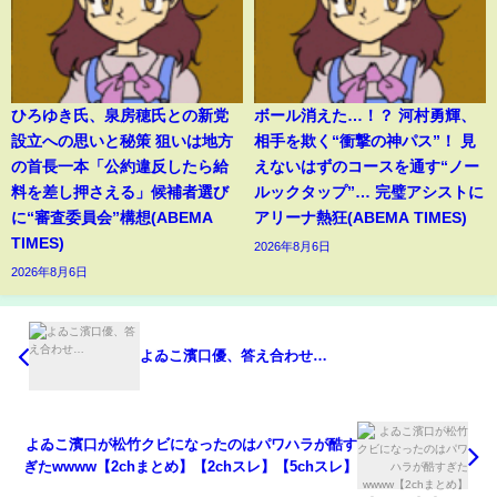
ひろゆき氏、泉房穂氏との新党
ボール消えた…！？ 河村勇輝、
設立への思いと秘策 狙いは地方
相手を欺く“衝撃の神パス”！ 見
の首長一本「公約違反したら給
えないはずのコースを通す“ノー
料を差し押さえる」候補者選び
ルックタップ”… 完璧アシストに
に“審査委員会”構想(ABEMA
アリーナ熱狂(ABEMA TIMES)
TIMES)
2026年8月6日
2026年8月6日
よゐこ濱口優、答え合わせ…
よゐこ濱口が松竹クビになったのはパワハラが酷す
ぎたwwww【2chまとめ】【2chスレ】【5chスレ】