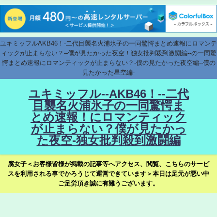
ユキミッフルAKB46！-二代目襲名火浦氷子の一同驚愕まとめ速報にロマンテ
ィックが止まらない？--僕が見たかった夜空！独女批判殺到激闘編--の一同驚
愕まとめ速報にロマンティックが止まらない？-僕の見たかった夜空編--僕の
見たかった星空編-
ユキミッフル--AKB46！--二代
目襲名火浦氷子の一同驚愕ま
とめ速報！にロマンティック
が止まらない？僕が見たかっ
た夜空-独女批判殺到激闘編
腐女子＜お客様皆様が掲載の記事等へアクセス、閲覧、こちらのサービ
スを利用される事でかろうじて運営できています＞本日は足元が悪い中
ご足労頂き誠に有難うございます。