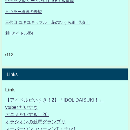
ヤナッフル ゲームだいすき6！放送局
ヒウラー総統の野望
三代目 ユキユキッフル 花のひうら組! 見参！
魁!!アイドル塾!
t112
Links
Link
【アイドルだいすき！2】「IDOL DAISUKI！」
vtuber だいすき
アニメだいすき！26-
オラシオンの競馬グランプリ
スーパーウンコウーマンT・子なし