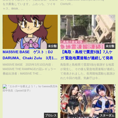
デジタル瓦版◆2022/10/19
を大募集しています。 ふわっち、ツイキ
CInHzR...
ャス、tiktok、...
未分類
未分類
MA55IVE BASE ゲスト：DJ
【鳥取・島根で震度5強】7人ケ
DARUMA、Chaki Zulu 3月10
ガ 緊急地震速報が連続して発表
日
MA55IVE BASE 2025年3月10日内容：
鳥取県と島根県で震度5強を観測する地震
MA55IVE THE RAMPAGEの冠レギュラー
が発生し、その後も緊急地震速報が連続し
番組出演者：MA55IVE THE ...
て発表されました。長周期地震動も観測さ
れた今回の地震。気象庁は今...
プロレス
スターダム