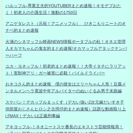
ハルッフル-専業主夫的YOUTUBERまとめ速報！キモデブおた
く！初老人の介護生活！激動の1750日
アニゲタレスト（元祖！アニメッフル） ひきこもりニートのオ
ナベ的まとめ速報
火浦のシネマッフル映画NEWS情報ポータブルの杜！オネエ管理
人オカマちゃんの鬼女的まとめ速報!オカマッフルアタックナンバ
ーハーフ
ユカ・ヨネッフル！初老的まとめ速報！！大帝イタチにラリアッ
ト！害獣神アリ・ガー被害に必殺！パイルドライバー
おネコさん的まとめ速報 僕の彼女はエリーちゃん人形！豆腐メ
ンタルメンヘラ電波中年アルバイターのぬいぐるみ男子末路編
スケバン！デカッフルまっくす（デカい強い2次元嫁だいすき子
供部屋おじさんヒロシ之古惑仔的まとめ速報）話題な動画取り上
げMAX！デカいは正義刑事編
アキヨッフル-！ネオニートスケ番長のエキストラ芸能情報局！