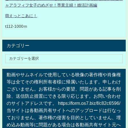
ャアラフィフ女子のめざせ！専業主婦！婚活計画編
萌えっとこあに！
t112-1000ｍ
カテゴリー
動画やサムネイルで使用している映像の著作権や肖像権
等は全てその権利所有者様に帰属いたします。申しわけ
ございません。お客様からの要望、問題がある記事を削
除、送信防止措置にできる限り応じます。お問い合わせ
のサイトアドレスです。 https://form.os7.biz/f/c82c6596/
当サイトは各動画共有サイトへのアップロードは行なっ
ておりません、著作権の侵害を目的としていません、埋
め込み動画等に問題がある場合は各動画共有サイト元へ