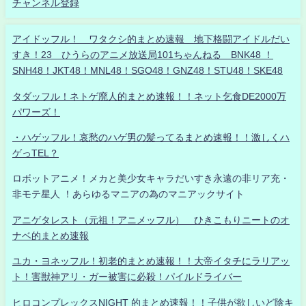
チャンネル登録
アイドッフル！ ワタクシ的まとめ速報 地下格闘アイドルだい
すき！23 ひうらのアニメ放送局101ちゃんねる BNK48 ！
SNH48！JKT48！MNL48！SGO48！GNZ48！STU48！SKE48
タダッフル！ネトゲ廃人的まとめ速報！！ネット乞食DE2000万
パワーズ！
・ハゲッフル！哀愁のハゲ男の髪ってるまとめ速報！！激しくハ
ゲっTEL？
ロボットアニメ！メカと美少女キャラだいすき永遠の非リア充・
非モテ星人 ！あらゆるマニアの為のマニアックサイト
アニゲタレスト（元祖！アニメッフル） ひきこもりニートのオ
ナベ的まとめ速報
ユカ・ヨネッフル！初老的まとめ速報！！大帝イタチにラリアッ
ト！害獣神アリ・ガー被害に必殺！パイルドライバー
ヒロコンプレックスNIGHT 的まとめ速報！！子供が欲しいど陰キ