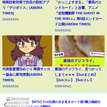
特殊詐欺対策で注目の防犯アプ
「かっこよすぎる」「最高のエ
リ「デジポリス」(ABEMA
ンドカード」と反響、アニメ
TIMES)
『攻殻機動隊 THE GHOST IN
THE SHELL』第5話エンドカー
2026年8月6日
ド公開(ABEMA TIMES)
2026年8月6日
代表監督選任めぐり 韓国サッカ
最強のアジフライ、見つかって
ー協会に家宅捜索(ABEMA
しまうｗｗｗ【2chまとめ】
TIMES)
【2chスレ】【5chスレ】
2026年8月6日
2026年8月6日
【MTG】Foil仕様の古き良きカード達!!購入物紹介
とパック開封!!