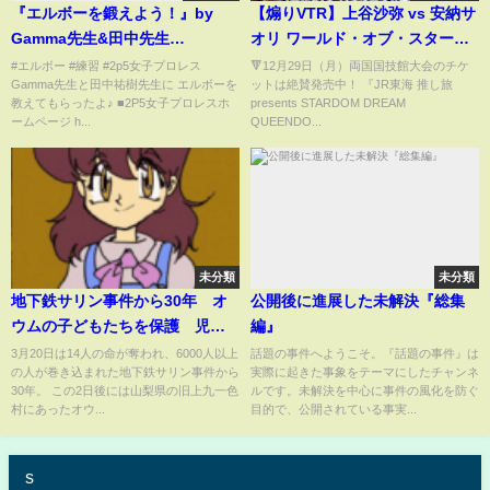
『エルボーを鍛えよう！』by
【煽りVTR】上谷沙弥 vs 安納サ
Gamma先生&田中先生
オリ ワールド・オブ・スターダ
（2point5女子）
ム選手権試合！12月29日(月)両
#エルボー #練習 #2p5女子プロレス
🔻12月29日（月）両国国技館大会のチケ
Gamma先生と田中祐樹先生に エルボーを
ットは絶賛発売中！ 『JR東海 推し旅
国国技館大会【スターダム】
教えてもらったよ♪ ■2P5女子プロレスホ
presents STARDOM DREAM
ームページ h...
QUEENDO...
未分類
未分類
地下鉄サリン事件から30年 オ
公開後に進展した未解決『総集
ウムの子どもたちを保護 児童
編』
相談所の職員が見つめた心の軌
3月20日は14人の命が奪われ、6000人以上
話題の事件へようこそ。『話題の事件』は
の人が巻き込まれた地下鉄サリン事件から
実際に起きた事象をテーマにしたチャンネ
跡
30年。 この2日後には山梨県の旧上九一色
ルです。未解決を中心に事件の風化を防ぐ
村にあったオウ...
目的で、公開されている事実...
s