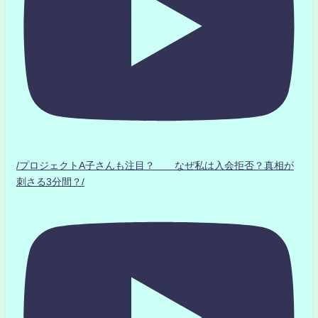
/プロジェクトA子さんも注目？ なぜ私は入会拒否？真相が
刺さる3分間？/