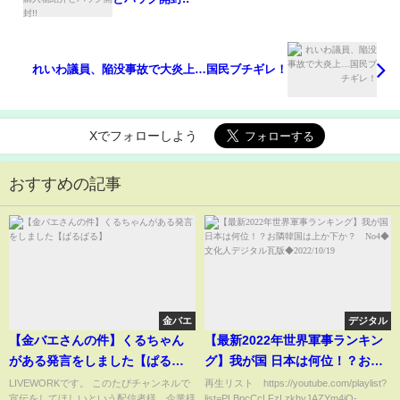
れいわ議員、陥没事故で大炎上…国民ブチギレ！
Xでフォローしよう
おすすめの記事
金バエ
デジタル
【金バエさんの件】くるちゃん
【最新2022年世界軍事ランキン
がある発言をしました【ぱるぱ
グ】我が国 日本は何位！？お隣
る】
韓国は上か下か？ No4◆文化人
LIVEWORKです。 このたびチャンネルで
再生リスト https://youtube.com/playlist?
宣伝をしてほしいという配信者様、企業様
list=PLBpcCcLFzLzkhyJAZYm4iQ-