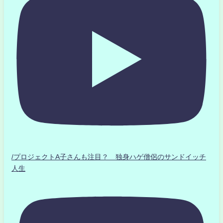
/プロジェクトA子さんも注目？ 独身ハゲ僧侶のサンドイッチ
人生