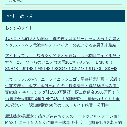
おすすめ～ん
おすすめサイト
おネコさん的まとめ速報 僕の彼女はエリーちゃん人形！豆腐メ
ンタルメンヘラ電波中年アルバイターのぬいぐるみ男子末路編
アイドッフル！ ワタクシ的まとめ速報 地下格闘アイドルだい
すき！23 ひうらのアニメ放送局101ちゃんねる BNK48 ！
SNH48！JKT48！MNL48！SGO48！GNZ48！STU48！SKE48
ヒウラッフルのハーニーフィニッシュゴミ屋敷補完計画 ＜必殺！
生前整理人！孤立し孤独死からの～特殊清掃・遺品整理への道F
完結編＞ キャッシング計1500万返済：厨二病借金3500万円！う
つ病統合失調症14年生HKT46！！9期研究生、最後のサイト！全
米が泣いた！認知症鬱病60代のラストサイト絶賛！公開中
魔法熟女/美魔女ッ娘メグみみちゃんのニートッフルステーション
MAX！ ニート仙人仙女の映画三昧老後生活！（無職孤独居老人的