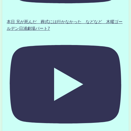
本日 兄が死んだ 葬式には行かなかった などなど 木曜ゴー
ルデン日浦劇場パート7