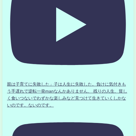
親は子育てに失敗した」子は人生に失敗した。負けに気付きも
う手遅れで逆転一発manなんかありません、 残りの人生、貧し
く食いつないでわずかな楽しみなど見つけて生きていくしかな
いのです。ないのです。