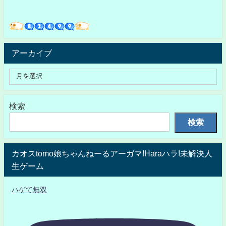
アーカイブ
検索
検索
カオスtomo娘ちゃんねーるアーガマ!Haraハラ!未解決人
生ゲーム
ハゲて無双