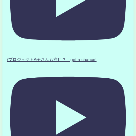
/プロジェクトA子さんも注目？ get a chance!