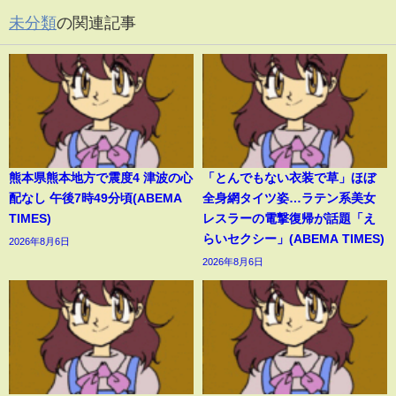
未分類
の関連記事
熊本県熊本地方で震度4 津波の心
「とんでもない衣装で草」ほぼ
配なし 午後7時49分頃(ABEMA
全身網タイツ姿…ラテン系美女
TIMES)
レスラーの電撃復帰が話題「え
らいセクシー」(ABEMA TIMES)
2026年8月6日
2026年8月6日