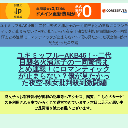
ユキミッフルAKB46！-二代目襲名火浦氷子の一同驚愕まとめ速報にロマンテ
ィックが止まらない？--僕が見たかった夜空！独女批判殺到激闘編--の一同驚
愕まとめ速報にロマンティックが止まらない？-僕の見たかった夜空編--僕の
見たかった星空編-
ユキミッフル--AKB46！--二代
目襲名火浦氷子の一同驚愕ま
とめ速報！にロマンティック
が止まらない？僕が見たかっ
た夜空-独女批判殺到激闘編
腐女子＜お客様皆様が掲載の記事等へアクセス、閲覧、こちらのサービ
スを利用される事でかろうじて運営できています＞本日は足元が悪い中
ご足労頂き誠に有難うございます。