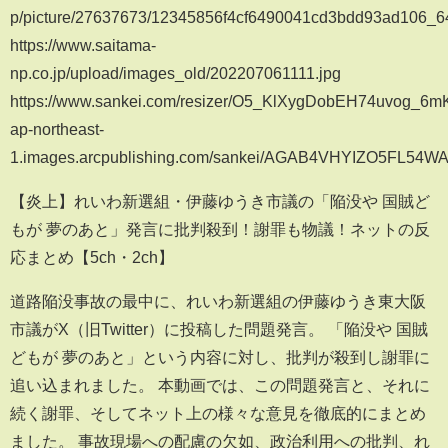
p/picture/27637673/12345856f4cf6490041cd3bdd93ad106_6
https://www.saitama-
np.co.jp/upload/images_old/202207061111.jpg
https://www.sankei.com/resizer/O5_KlXygDobEH74uvog_6mKpK
ap-northeast-
1.images.arcpublishing.com/sankei/AGAB4VHYIZO5FL54
【炎上】れいわ新選組・伊藤ゆうき市議の「陥没や 国賊ど
もが 夢のあと」発言に批判殺到！謝罪も物議！ネットの反
応まとめ【5ch・2ch】
道路陥没事故の最中に、れいわ新選組の伊藤ゆうき東大阪
市議がX（旧Twitter）に投稿した問題発言。 「陥没や 国賊
どもが 夢のあと」という内容に対し、批判が殺到し謝罪に
追い込まれました。 本動画では、この問題発言と、それに
続く謝罪、そしてネット上の様々な意見を徹底的にまとめ
ました。 事故現場への配慮の欠如、政治利用への批判、れ