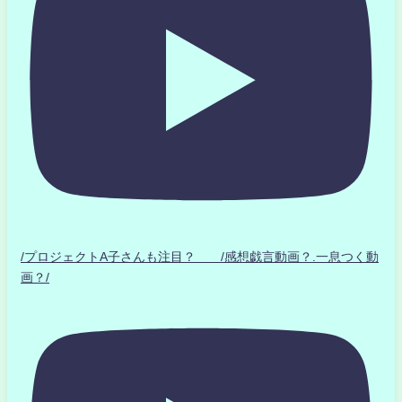
/プロジェクトA子さんも注目？ /感想戯言動画？.一息つく動
画？/