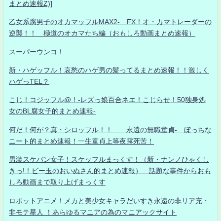
まとめ速報Z)]
乙女系腐男子のオカマッフルMAX2- FX！オ・カマトレーダーの
逆襲！！ 極道のオカマたち編（おもしろ動画まとめ速報）
スーパーウンコ！
新・ハゲッフル！哀愁のハゲ男の髪ってるまとめ速報！！激しく
ハゲっTEL？
こじ！コジッフル@！-レズっ娘百合ネエ！こじらせ！50独身処
女のBL腐女子的まとめ速報-
何だ！何が？真・シロッフル！！ 永遠の無職童貞- ぼっちな
ニート的まとめ速報！一生童貞上等夜露死苦！
男装スケバン女子！スケッフルまっくす！（新・ナンノひゃくし
きっ!！ビー玉のおいぬさん的まとめ速報） 話題な事件からおも
しろ動画まで取り上げまっくす
ロボットアニメ！メカと美少女キャラだいすき永遠の非リア充・
非モテ星人 ！あらゆるマニアの為のマニアックサイト