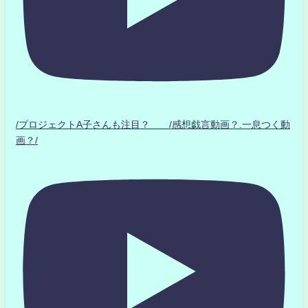
/プロジェクトA子さんも注目？ /感想戯言動画？.一息つく動
画？/