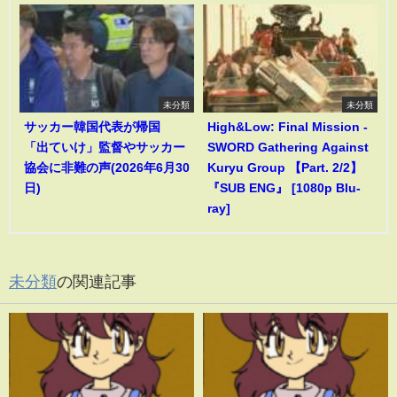
未分類
未分類
サッカー韓国代表が帰国
High&Low: Final Mission -
「出ていけ」監督やサッカー
SWORD Gathering Against
協会に非難の声(2026年6月30
Kuryu Group 【Part. 2/2】
日)
『SUB ENG』 [1080p Blu-
ray]
未分類
の関連記事