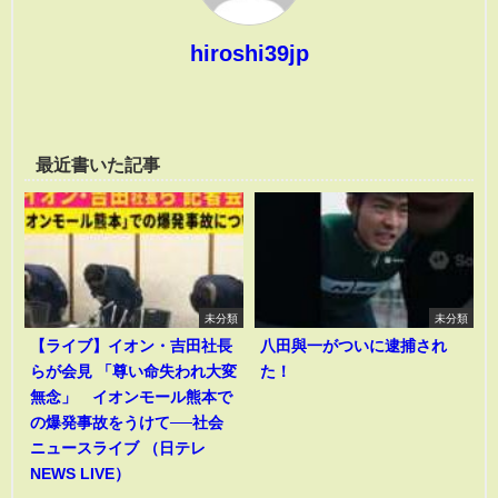
hiroshi39jp
最近書いた記事
未分類
未分類
【ライブ】イオン・吉田社長
八田與一がついに逮捕され
らが会見 「尊い命失われ大変
た！
無念」 イオンモール熊本で
の爆発事故をうけて──社会
ニュースライブ （日テレ
NEWS LIVE）