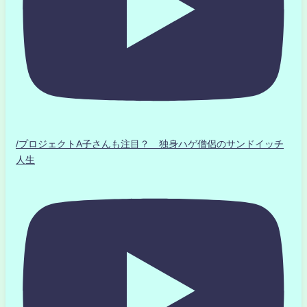
/プロジェクトA子さんも注目？ 独身ハゲ僧侶のサンドイッチ
人生