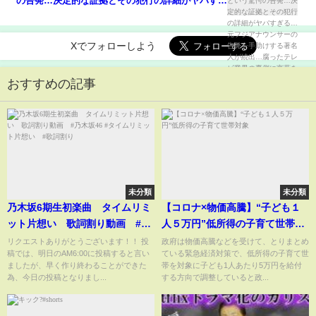
の告発…決定的な証拠とその犯行の詳細がヤバすぎ
る…元フジアナウンサーの告発を手助けする著名人
が続出…腐ったテレビ業界の裏側に言葉を失う…
Xでフォローしよう
おすすめの記事
未分類
未分類
乃木坂6期生初楽曲 タイムリミ
【コロナ×物価高騰】“子ども１
ット片想い 歌詞割り動画 #乃
人５万円”低所得の子育て世帯対
木坂46 #タイムリミット片想
象
リクエストありがとうございます！！ 投
政府は物価高騰などを受けて、とりまとめ
稿では、明日のAM6:00に投稿すると言い
ている緊急経済対策で、低所得の子育て世
い #歌詞割り
ましたが、早く作り終わることができた
帯を対象に子ども1人あたり5万円を給付
為、今日の投稿となりまし...
する方向で調整していると政...