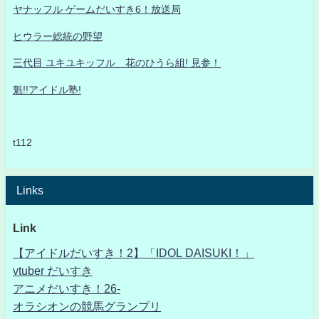
ヤナッフル ゲームだいすき6！放送局
ヒウラー総統の野望
三代目 ユキユキッフル 花のひうら組! 見参！
魁!!アイドル塾!
t112
Links
Link
【アイドルだいすき！2】「IDOL DAISUKI！」
vtuber だいすき
アニメだいすき！26-
オラシオンの競馬グランプリ