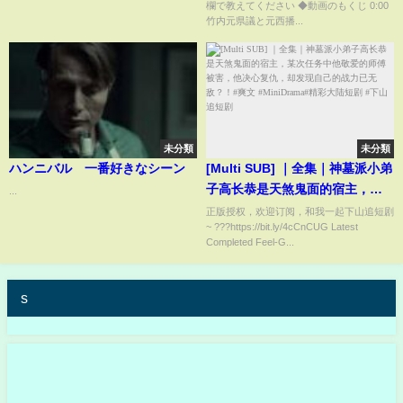
欄で教えてください ◆動画のもくじ 0:00
花孝志 斎藤知事】
竹内元県議と元西播...
未分類
未分類
ハンニバル 一番好きなシーン
[Multi SUB] ｜全集｜神墓派小弟
子高长恭是天煞鬼面的宿主，某
...
次任务中他敬爱的师傅被害，他
正版授权，欢迎订阅，和我一起下山追短剧
~ ???https://bit.ly/4cCnCUG Latest
决心复仇，却发现自己的战力已
Completed Feel-G...
无敌？！#爽文 #MiniDrama#精
彩大陆短剧 #下山追短剧
s