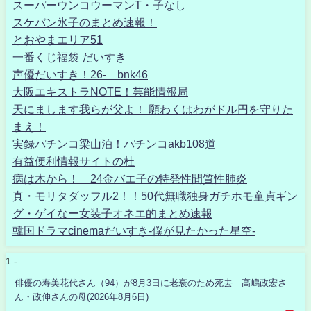
スーパーウンコウーマンT・子なし
スケバン氷子のまとめ速報！
とおやまエリア51
一番くじ福袋 だいすき
声優だいすき！26- bnk46
大阪エキストラNOTE！芸能情報局
天にまします我らが父よ！ 願わくはわがドル円を守りた
まえ！
実録パチンコ梁山泊！パチンコakb108道
有益便利情報サイトの杜
病は木から！ 24金バエ子の特発性間質性肺炎
真・モリタダッフル2！！50代無職独身ガチホモ童貞ギン
グ・ゲイなー女装子オネエ的まとめ速報
韓国ドラマcinemaだいすき-僕が見たかった星空-
1 -
俳優の寿美花代さん（94）が8月3日に老衰のため死去 高嶋政宏さ
ん・政伸さんの母(2026年8月6日)