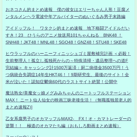
おネコさん的まとめ速報 僕の彼女はエリーちゃん人形！豆腐メ
ンタルメンヘラ電波中年アルバイターのぬいぐるみ男子末路編
アイドッフル！ ワタクシ的まとめ速報 地下格闘アイドルだい
すき！23 ひうらのアニメ放送局101ちゃんねる BNK48 ！
SNH48！JKT48！MNL48！SGO48！GNZ48！STU48！SKE48
ヒウラッフルのハーニーフィニッシュゴミ屋敷補完計画 ＜必殺！
生前整理人！孤立し孤独死からの～特殊清掃・遺品整理への道F
完結編＞ キャッシング計1500万返済：厨二病借金3500万円！う
つ病統合失調症14年生HKT46！！9期研究生、最後のサイト！全
米が泣いた！認知症鬱病60代のラストサイト絶賛！公開中
魔法熟女/美魔女ッ娘メグみみちゃんのニートッフルステーション
MAX！ ニート仙人仙女の映画三昧老後生活！（無職孤独居老人的
まとめ速報Z)]
乙女系腐男子のオカマッフルMAX2- FX！オ・カマトレーダーの
逆襲！！ 極道のオカマたち編（おもしろ動画まとめ速報）