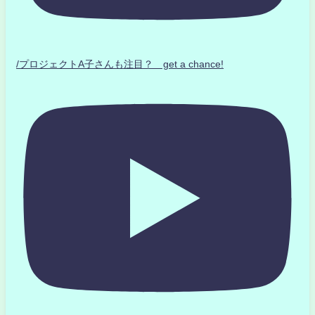
/プロジェクトA子さんも注目？ get a chance!