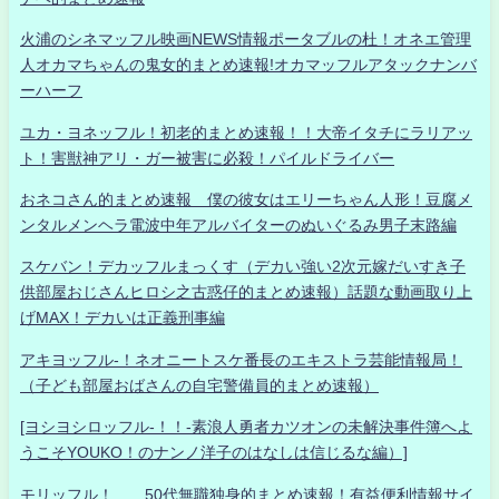
火浦のシネマッフル映画NEWS情報ポータブルの杜！オネエ管理
人オカマちゃんの鬼女的まとめ速報!オカマッフルアタックナンバ
ーハーフ
ユカ・ヨネッフル！初老的まとめ速報！！大帝イタチにラリアッ
ト！害獣神アリ・ガー被害に必殺！パイルドライバー
おネコさん的まとめ速報 僕の彼女はエリーちゃん人形！豆腐メ
ンタルメンヘラ電波中年アルバイターのぬいぐるみ男子末路編
スケバン！デカッフルまっくす（デカい強い2次元嫁だいすき子
供部屋おじさんヒロシ之古惑仔的まとめ速報）話題な動画取り上
げMAX！デカいは正義刑事編
アキヨッフル-！ネオニートスケ番長のエキストラ芸能情報局！
（子ども部屋おばさんの自宅警備員的まとめ速報）
[ヨシヨシロッフル-！！-素浪人勇者カツオンの未解決事件簿へよ
うこそYOUKO！のナンノ洋子のはなしは信じるな編）]
モリッフル！ 50代無職独身的まとめ速報！有益便利情報サイ