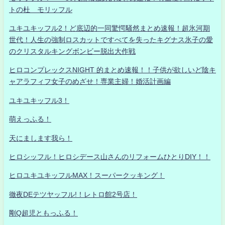
トの杜 モリッフル
ユキユキッフル2！ど底辺的一同驚愕騒然まとめ速報！超氷河期
世代！人生の強制ロスカットですべてを失ったキグナス氷子の愛
のクリスタルキングボンビー脱出大作戦
ヒロコンプレックスNIGHT 的まとめ速報！！子供が欲しいど陰キ
ャアラフィフ女子のめざせ！専業主婦！婚活計画編
ユキユキッフル3！
萌えっふる！
天にまします我ら！
ヒロシッフル！ヒロシデース山さんのリフォームひとりDIY！！
ヒロユキユキッフルMAX！スーパークッキング！
徹夜DEテツヤッフル!！レトロ館2号店！
剛Q超児ともっふる！