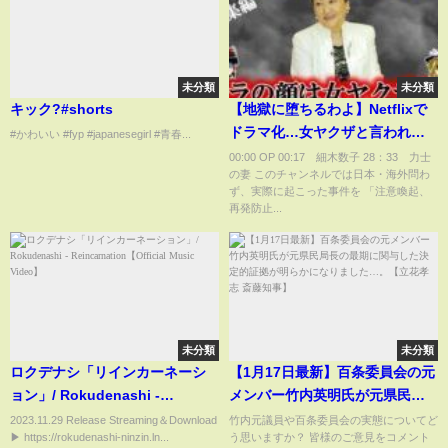
未分類
未分類
キック?#shorts
【地獄に堕ちるわよ】Netflixで
ドラマ化…女ヤクザと言われた
#かわいい #fyp #japanesegirl #青春...
カリスマ占い師の裏の顔【まと
00:00 OP 00:17 細木数子 28：33 力士
の妻 このチャンネルでは日本・海外問わ
め】
ず、実際に起こった事件を 「注意喚起、
再発防止...
未分類
未分類
ロクデナシ「リインカーネーシ
【1月17日最新】百条委員会の元
ョン」/ Rokudenashi -
メンバー竹内英明氏が元県民局
Reincarnation【Official Music
長の最期に関与した決定的証拠
2023.11.29 Release Streaming＆Download
竹内元議員や百条委員会の実態についてど
▶︎ https://rokudenashi-ninzin.ln...
う思いますか？ 皆様のご意見をコメント
Video】
が明らかになりました…。【立