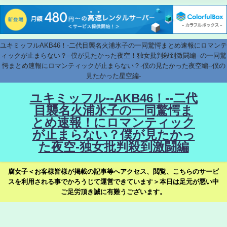
ユキミッフルAKB46！-二代目襲名火浦氷子の一同驚愕まとめ速報にロマンテ
ィックが止まらない？--僕が見たかった夜空！独女批判殺到激闘編--の一同驚
愕まとめ速報にロマンティックが止まらない？-僕の見たかった夜空編--僕の
見たかった星空編-
ユキミッフル--AKB46！--二代
目襲名火浦氷子の一同驚愕ま
とめ速報！にロマンティック
が止まらない？僕が見たかっ
た夜空-独女批判殺到激闘編
腐女子＜お客様皆様が掲載の記事等へアクセス、閲覧、こちらのサービ
スを利用される事でかろうじて運営できています＞本日は足元が悪い中
ご足労頂き誠に有難うございます。