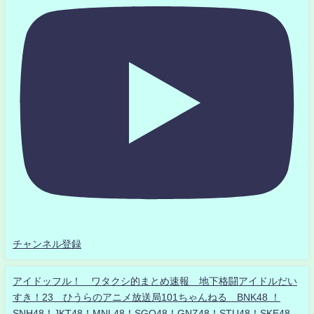
チャンネル登録
アイドッフル！ ワタクシ的まとめ速報 地下格闘アイドルだい
すき！23 ひうらのアニメ放送局101ちゃんねる BNK48 ！
SNH48！JKT48！MNL48！SGO48！GNZ48！STU48！SKE48