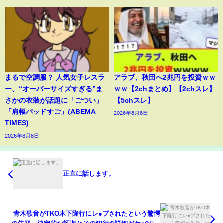
まるで空調服？ 人気女子レスラ
アラブ、秋田へ2兆円を投資ｗｗ
ー、“オーバーサイズすぎる”ま
ｗｗ【2chまとめ】【2chスレ】
さかの衣装が話題に「ごつい」
【5chスレ】
「肩幅パッドすご」(ABEMA
2026年8月8日
TIMES)
2026年8月8日
正直に話します。
青木歌音がTKO木下隆行にレ●プされたという驚愕