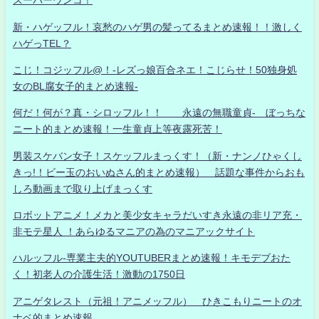
スーパーウンコ！
新・ハゲッフル！哀愁のハゲ男の髪ってるまとめ速報！！激しく
ハゲっTEL？
こじ！コジッフル@！-レズっ娘百合ネエ！こじらせ！50独身処
女のBL腐女子的まとめ速報-
何だ！何が？真・シロッフル！！ 永遠の無職童貞- ぼっちな
ニート的まとめ速報！一生童貞上等夜露死苦！
男装スケバン女子！スケッフルまっくす！（新・ナンノひゃくし
きっ!！ビー玉のおいぬさん的まとめ速報） 話題な事件からおも
しろ動画まで取り上げまっくす
ロボットアニメ！メカと美少女キャラだいすき永遠の非リア充・
非モテ星人 ！あらゆるマニアの為のマニアックサイト
ハルッフル-専業主夫的YOUTUBERまとめ速報！キモデブおた
く！初老人の介護生活！激動の1750日
アニゲタレスト（元祖！アニメッフル） ひきこもりニートのオ
ナベ的まとめ速報