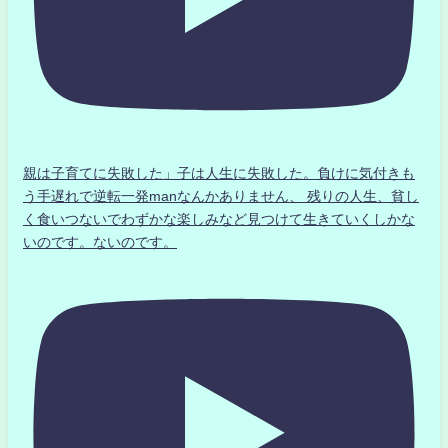
親は子育てに失敗した」子は人生に失敗した。負けに気付きも
う手遅れで逆転一発manなんかありません、 残りの人生、貧し
く食いつないでわずかな楽しみなど見つけて生きていくしかな
いのです。ないのです。