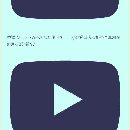
/プロジェクトA子さんも注目？ なぜ私は入会拒否？真相が
刺さる3分間？/