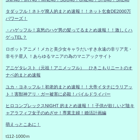
タダッフル！ネトゲ廃人的まとめ速報！！ネット乞食DE2000万
パワーズ！
・ハゲッフル！哀愁のハゲ男の髪ってるまとめ速報！！激しくハ
ゲっTEL？
ロボットアニメ！メカと美少女キャラだいすき永遠の非リア充・
非モテ星人 ！あらゆるマニアの為のマニアックサイト
アニゲタレスト（元祖！アニメッフル） ひきこもりニートのオ
ナベ的まとめ速報
ユカ・ヨネッフル！初老的まとめ速報！！大帝イタチにラリアッ
ト！害獣神アリ・ガー被害に必殺！パイルドライバー
ヒロコンプレックスNIGHT 的まとめ速報！！子供が欲しいど陰キ
ャアラフィフ女子のめざせ！専業主婦！婚活計画編
萌えっとこあに！
t112-1000ｍ