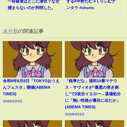
一容疑者はどこに潜伏？なぜ
する#中野たむ #くりぃむナ
捕まらないのか判明した。
ンタラ #shorts
未分類
の関連記事
令和8年8月8日「TOKYOおうえ
「軽率だな」浦和10番マテウ
んフェスタ」開催(ABEMA
ス・サヴィオが“最悪の突き倒
TIMES)
し”で2枚目イエロー→退場処分
に「熱い性格が裏目に出たか」
2026年8月9日
(ABEMA TIMES)
2026年8月8日