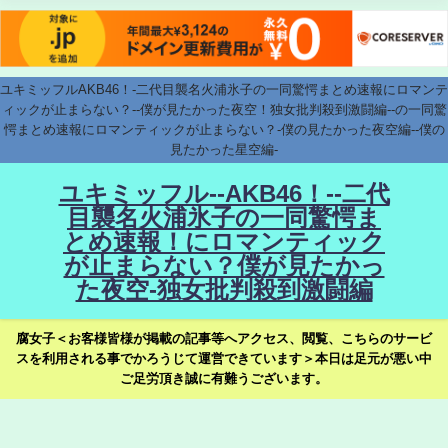
ユキミッフルAKB46！-二代目襲名火浦氷子の一同驚愕まとめ速報にロマンテ
ィックが止まらない？--僕が見たかった夜空！独女批判殺到激闘編--の一同驚
愕まとめ速報にロマンティックが止まらない？-僕の見たかった夜空編--僕の
見たかった星空編-
ユキミッフル--AKB46！--二代
目襲名火浦氷子の一同驚愕ま
とめ速報！にロマンティック
が止まらない？僕が見たかっ
た夜空-独女批判殺到激闘編
腐女子＜お客様皆様が掲載の記事等へアクセス、閲覧、こちらのサービ
スを利用される事でかろうじて運営できています＞本日は足元が悪い中
ご足労頂き誠に有難うございます。