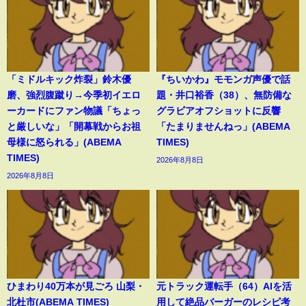
「ミドルキック炸裂」鈴木優
『ちいかわ』モモンガ声優で話
磨、強烈腹蹴り→今季初イエロ
題・井口裕香（38）、無防備な
ーカードにファン物議「ちょっ
グラビアオフショットに反響
と厳しいな」「開幕戦からお祖
「たまりませんねっ」(ABEMA
母様に怒られる」(ABEMA
TIMES)
TIMES)
2026年8月8日
2026年8月8日
ひまわり40万本が見ごろ 山梨・
元トラック運転手（64）AIを活
北杜市(ABEMA TIMES)
用して絶品バーガーのレシピ考