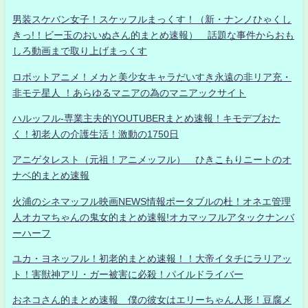
男装スケバン女子！スケッフルまっくす！（新・ナンノひゃくし
きっ!！ビー玉のおいぬさん的まとめ速報） 話題な事件からおも
しろ動画まで取り上げまっくす
ロボットアニメ！メカと美少女キャラだいすき永遠の非リア充・
非モテ星人 ！あらゆるマニアの為のマニアックサイト
ハルッフル-専業主夫的YOUTUBERまとめ速報！キモデブおた
く！初老人の介護生活！激動の1750日
アニゲタレスト（元祖！アニメッフル） ひきこもりニートのオ
ナベ的まとめ速報
火浦のシネマッフル映画NEWS情報ポータブルの杜！オネエ管理
人オカマちゃんの鬼女的まとめ速報!オカマッフルアタックナンバ
ーハーフ
ユカ・ヨネッフル！初老的まとめ速報！！大帝イタチにラリアッ
ト！害獣神アリ・ガー被害に必殺！パイルドライバー
おネコさん的まとめ速報 僕の彼女はエリーちゃん人形！豆腐メ