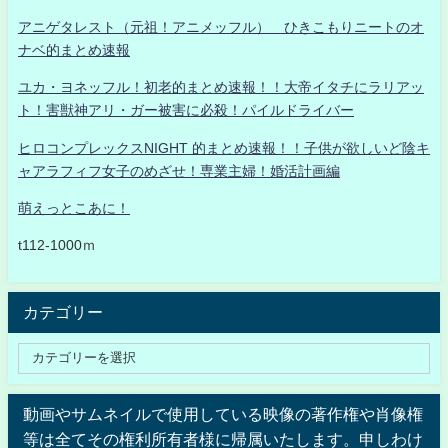
アニゲタレスト（元祖！アニメッフル） ひきこもりニートのオ
ナベ的まとめ速報
ユカ・ヨネッフル！初老的まとめ速報！！大帝イタチにラリアッ
ト！害獣神アリ・ガー被害に必殺！パイルドライバー
ヒロコンプレックスNIGHT 的まとめ速報！！子供が欲しいど陰キ
ャアラフィフ女子のめざせ！専業主婦！婚活計画編
萌えっとこあに！
t112-1000ｍ
カテゴリー
動画やサムネイルで使用している映像の著作権や肖像権
等は全てその権利所有者様に帰属いたします。申しわけ