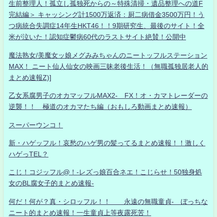
生前整理人！孤立し孤独死からの～特殊清掃・遺品整理への道F
完結編＞ キャッシング計1500万返済：厨二病借金3500万円！う
つ病統合失調症14年生HKT46！！9期研究生、最後のサイト！全
米が泣いた！認知症鬱病60代のラストサイト絶賛！公開中
魔法熟女/美魔女ッ娘メグみみちゃんのニートッフルステーション
MAX！ ニート仙人仙女の映画三昧老後生活！（無職孤独居老人的
まとめ速報Z)]
乙女系腐男子のオカマッフルMAX2- FX！オ・カマトレーダーの
逆襲！！ 極道のオカマたち編（おもしろ動画まとめ速報）
スーパーウンコ！
新・ハゲッフル！哀愁のハゲ男の髪ってるまとめ速報！！激しく
ハゲっTEL？
こじ！コジッフル@！-レズっ娘百合ネエ！こじらせ！50独身処
女のBL腐女子的まとめ速報-
何だ！何が？真・シロッフル！！ 永遠の無職童貞- ぼっちな
ニート的まとめ速報！一生童貞上等夜露死苦！