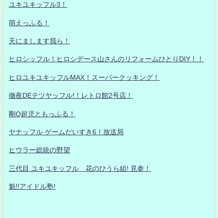
ユキユキッフル3！
萌えっふる！
天にまします我ら！
ヒロシッフル！ヒロシデース山さんのリフォームひとりDIY！！
ヒロユキユキッフルMAX！スーパークッキング！
徹夜DEテツヤッフル!！レトロ館2号店！
剛Q超児ともっふる！
ヤナッフル ゲームだいすき6！放送局
ヒウラー総統の野望
三代目 ユキユキッフル 花のひうら組! 見参！
魁!!アイドル塾!