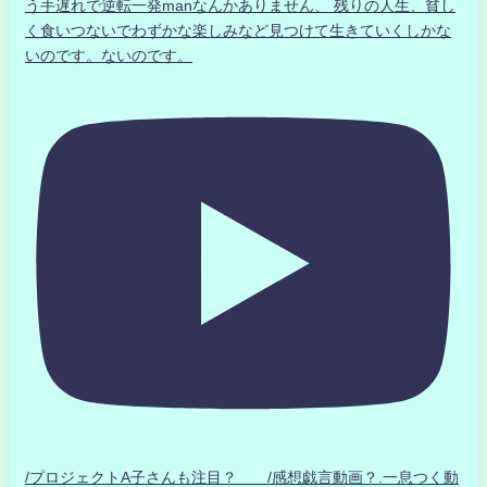
う手遅れで逆転一発manなんかありません、 残りの人生、貧し
く食いつないでわずかな楽しみなど見つけて生きていくしかな
いのです。ないのです。
/プロジェクトA子さんも注目？ /感想戯言動画？.一息つく動