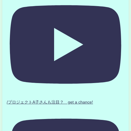
/プロジェクトA子さんも注目？ get a chance!