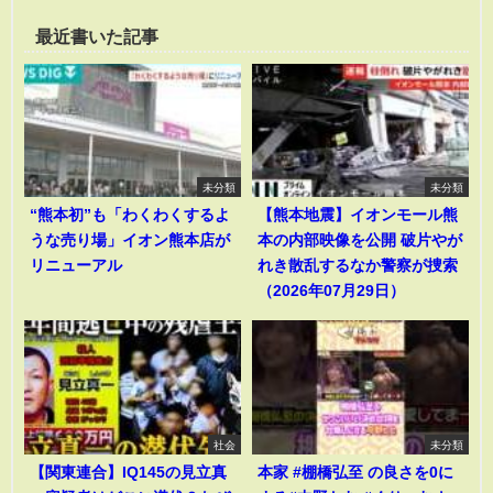
最近書いた記事
未分類
未分類
“熊本初”も「わくわくするよ
【熊本地震】イオンモール熊
うな売り場」イオン熊本店が
本の内部映像を公開 破片やが
リニューアル
れき散乱するなか警察が捜索
（2026年07月29日）
社会
未分類
【関東連合】IQ145の見立真
本家 #棚橋弘至 の良さを0に