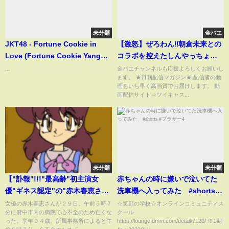
未分類
金バエ
JKT48 - Fortune Cookie in
【激怒】ぜろわん‼朝倉未来との
Love (Fortune Cookie Yang
コラボを控えたしんやっちょに
Mencinta) JKT48 School 28
本気で物申す11月7日
...
金バエチャンネルも応援よろしくお願いし
ます。 ★日刊配信マガジン★ 配信者の動
Maret
画をいち早く高画質でお届けします。 動
画配信サイト⇒ツイキャス...
未分類
未分類
【"訃報"!!!"最高齢"初主演女
赤ちゃんの時に嫌いで泣いてた
優"ギネス認定"の"赤木春恵さん
洗車機へ入ってみた #shorts #
死去"!!!】名作出演多数の名脇役
ブラザー4
女優の赤木春恵さんが２９日、午前５時７
☆笑顔の学校☆オンラインコミュニティス
分に府中市内の病院で心不全のため亡くな
クール
「88歳175日」で映画初主演はギ
った。享年９４歳。所属事務所によると午
https://lounge.dmm.com/detail/7120/ ※1期
ネス記録