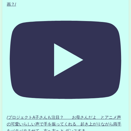
画？/
/プロジェクトA子さんも注目？ お母さんだよ とアニメ声
の可愛いらしい声で手を振ってくれる 起き上がりながら両手
をパタパタさせて 右へ左へと ダンスする