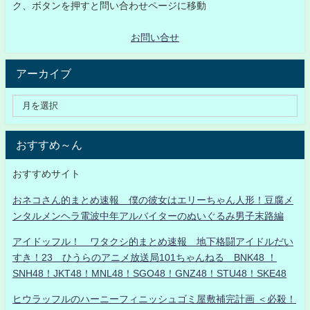
ク、ボタンを押すと問い合わせページに移動
お問い合せ
アーカイブ
おすすめ～ん
おすすめサイト
おネコさん的まとめ速報 僕の彼女はエリーちゃん人形！豆腐メ
ンタルメンヘラ電波中年アルバイターのぬいぐるみ男子末路編
アイドッフル！ ワタクシ的まとめ速報 地下格闘アイドルだい
すき！23 ひうらのアニメ放送局101ちゃんねる BNK48 ！
SNH48！JKT48！MNL48！SGO48！GNZ48！STU48！SKE48
ヒウラッフルのハーニーフィニッシュゴミ屋敷補完計画 ＜必殺！