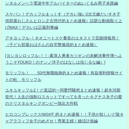
ンタルメンヘラ電波中年アルバイターのぬいぐるみ男子末路編
スケバン！デカッフルまっくす（デカい強い2次元嫁だいすき子
供部屋おじさんヒロシ之古惑仔的まとめ速報）話題な動画取り上
げMAX！デカいは正義刑事編
アキヨッフル-！ネオニートスケ番長のエキストラ芸能情報局！
（子ども部屋おばさんの自宅警備員的まとめ速報）
[ヨシヨシロッフル-！！-素浪人勇者カツオンの未解決事件簿へよ
うこそYOUKO！のナンノ洋子のはなしは信じるな編）]
モリッフル！ 50代無職独身的まとめ速報！有益便利情報サイ
トの杜 モリッフル
ユキユキッフル2！ど底辺的一同驚愕騒然まとめ速報！超氷河期
世代！人生の強制ロスカットですべてを失ったキグナス氷子の愛
のクリスタルキングボンビー脱出大作戦
ヒロコンプレックスNIGHT 的まとめ速報！！子供が欲しいど陰キ
ャアラフィフ女子のめざせ！専業主婦！婚活計画編