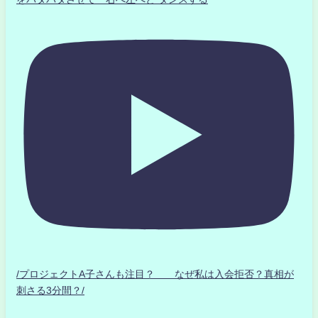
/プロジェクトA子さんも注目？ なぜ私は入会拒否？真相が
刺さる3分間？/