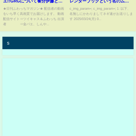
エ!!GRGについて養分伊藤と容
レンダーブックという名のムフ
赦なく語らう6月17日
フ本を発売してしまう
★日刊ふわっちマガジン★ 配信者の動画
c_img_param=; c_img_param=; 1: 以下、
をいち早く高画質でお届けします。 動画
名無しにかわりましてネギ速がお送りしま
配信サイト⇒ツイキャス＆ふわっち 出演
す 2025/03/24(月) 0...
者 ⇒金バエ、しんや...
s