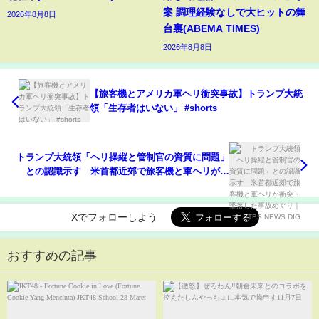
案 調理経験なしで大ヒットの舞
2026年8月8日
台裏(ABEMA TIMES)
2026年8月8日
【旅客機とアメリカ軍ヘリ衝突事故】トランプ大統
領「生存者はいない」 #shorts
トランプ大統領「ヘリ操縦と管制官の資質に問題」
との認識示す 米首都近郊で旅客機と軍ヘリが衝
突・墜落した事故めぐり｜TBS NEWS DIG
Xでフォローしよう
おすすめの記事