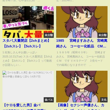
前５時７分、心不全のため「...
生：2023年1...
未分類
未分類
スタバ,大量閉店【2chまとめ】
1985 宮崎ますみさん 宮崎萬
【2chスレ】【5chスレ】
純さん コーセー化粧品 CM
JAPAN
1:名無しさん＠お腹いっぱい
１９８５年（昭和６０年） 宮崎ます
2025.10.21(Tue) スタバ,大量閉店【2chま
みさん 宮崎萬純さん コーセー化粧品
とめ】【2chスレ】【5chスレ】って動画
ＣＭ です ＶＨＳテープ ３倍モード
が話題らしい...
での録画になりますので ...
金バエ
文化
【ケロを愛した男】金バ
【画像】セクシー声優さん、カ