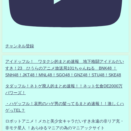
チャンネル登録
アイドッフル！ ワタクシ的まとめ速報 地下格闘アイドルだい
すき！23 ひうらのアニメ放送局101ちゃんねる BNK48 ！
SNH48！JKT48！MNL48！SGO48！GNZ48！STU48！SKE48
タダッフル！ネトゲ廃人的まとめ速報！！ネット乞食DE2000万
パワーズ！
・ハゲッフル！哀愁のハゲ男の髪ってるまとめ速報！！激しくハ
ゲっTEL？
ロボットアニメ！メカと美少女キャラだいすき永遠の非リア充・
非モテ星人 ！あらゆるマニアの為のマニアックサイト