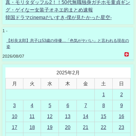
真・モリタダッフル2！！50代無職独身ガチホモ童貞ギン
グ・ゲイなー女装子オネエ的まとめ速報
韓国ドラマcinemaだいすき-僕が見たかった星空-
1 -
【杉良太郎】息子は53歳の俳優…「色気がヤバい」と言われる現在の
姿
2026/08/07
2025年2月
月
火
水
木
金
土
日
1
2
3
4
5
6
7
8
9
10
11
12
13
14
15
16
17
18
19
20
21
22
23