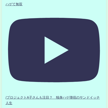
ハゲて無双
/プロジェクトA子さんも注目？ 独身ハゲ僧侶のサンドイッチ
人生