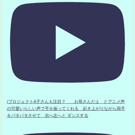
/プロジェクトA子さんも注目？ お母さんだよ とアニメ声
の可愛いらしい声で手を振ってくれる 起き上がりながら両手
をパタパタさせて 右へ左へと ダンスする