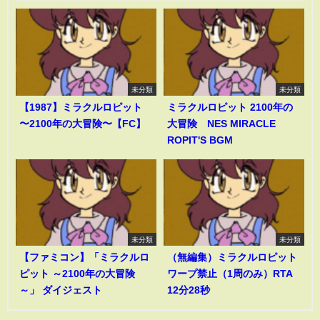
未分類
未分類
【1987】ミラクルロピット
ミラクルロピット 2100年の
〜2100年の大冒険〜【FC】
大冒険 NES MIRACLE
ROPIT'S BGM
未分類
未分類
【ファミコン】「ミラクルロ
（無編集）ミラクルロピット
ピット ～2100年の大冒険
ワープ禁止（1周のみ）RTA
～」 ダイジェスト
12分28秒