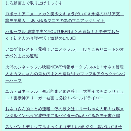
しろ動画まで取り上げまっくす
ロボットアニメ！メカと美少女キャラだいすき永遠の非リア充・
非モテ星人 ！あらゆるマニアの為のマニアックサイト
ハルッフル-専業主夫的YOUTUBERまとめ速報！キモデブおた
く！初老人の介護生活！激動の1750日
アニゲタレスト（元祖！アニメッフル） ひきこもりニートのオ
ナベ的まとめ速報
火浦のシネマッフル映画NEWS情報ポータブルの杜！オネエ管理
人オカマちゃんの鬼女的まとめ速報!オカマッフルアタックナンバ
ーハーフ
ユカ・ヨネッフル！初老的まとめ速報！！大帝イタチにラリアッ
ト！害獣神アリ・ガー被害に必殺！パイルドライバー
おネコさん的まとめ速報 僕の彼女はエリーちゃん人形！豆腐メ
ンタルメンヘラ電波中年アルバイターのぬいぐるみ男子末路編
スケバン！デカッフルまっくす（デカい強い2次元嫁だいすき子