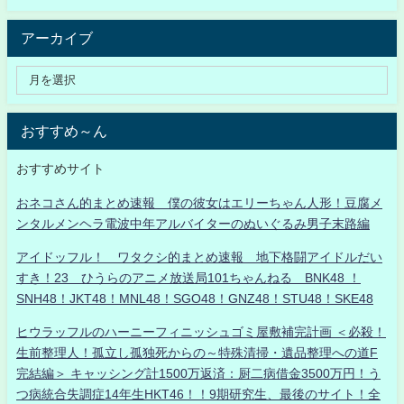
アーカイブ
おすすめ～ん
おすすめサイト
おネコさん的まとめ速報 僕の彼女はエリーちゃん人形！豆腐メ
ンタルメンヘラ電波中年アルバイターのぬいぐるみ男子末路編
アイドッフル！ ワタクシ的まとめ速報 地下格闘アイドルだい
すき！23 ひうらのアニメ放送局101ちゃんねる BNK48 ！
SNH48！JKT48！MNL48！SGO48！GNZ48！STU48！SKE48
ヒウラッフルのハーニーフィニッシュゴミ屋敷補完計画 ＜必殺！
生前整理人！孤立し孤独死からの～特殊清掃・遺品整理への道F
完結編＞ キャッシング計1500万返済：厨二病借金3500万円！う
つ病統合失調症14年生HKT46！！9期研究生、最後のサイト！全