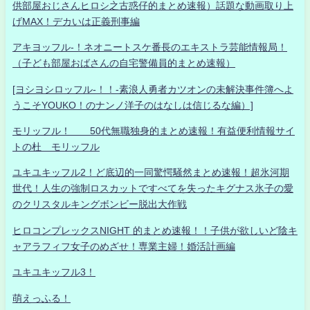
供部屋おじさんヒロシ之古惑仔的まとめ速報）話題な動画取り上
げMAX！デカいは正義刑事編
アキヨッフル-！ネオニートスケ番長のエキストラ芸能情報局！
（子ども部屋おばさんの自宅警備員的まとめ速報）
[ヨシヨシロッフル-！！-素浪人勇者カツオンの未解決事件簿へよ
うこそYOUKO！のナンノ洋子のはなしは信じるな編）]
モリッフル！ 50代無職独身的まとめ速報！有益便利情報サイ
トの杜 モリッフル
ユキユキッフル2！ど底辺的一同驚愕騒然まとめ速報！超氷河期
世代！人生の強制ロスカットですべてを失ったキグナス氷子の愛
のクリスタルキングボンビー脱出大作戦
ヒロコンプレックスNIGHT 的まとめ速報！！子供が欲しいど陰キ
ャアラフィフ女子のめざせ！専業主婦！婚活計画編
ユキユキッフル3！
萌えっふる！