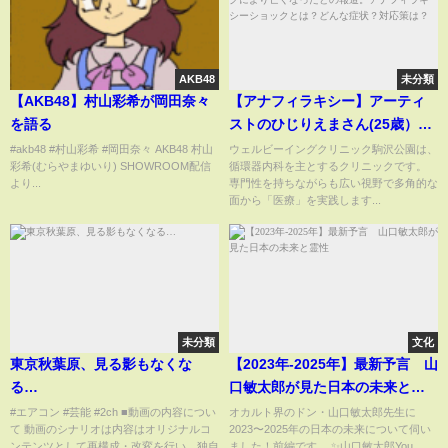
AKB48
未分類
【AKB48】村山彩希が岡田奈々
【アナフィラキシー】アーティ
を語る
ストのひじりえまさん(25歳）が
アナフィラキシーショックによ
#akb48 #村山彩希 #岡田奈々 AKB48 村山
ウェルビーイングクリニック駒沢公園は、
彩希(むらやまゆいり) SHOWROOM配信
循環器内科を主とするクリニックです。
り亡くなったとの報道。アナフ
より...
専門性を持ちながらも広い視野で多角的な
ィラキシーショックとは？どん
面から「医療」を実践します...
な症状？対応策は？
未分類
文化
東京秋葉原、見る影もなくな
【2023年-2025年】最新予言 山
る…
口敏太郎が見た日本の未来と霊
性
#エアコン #芸能 #2ch ■動画の内容につい
オカルト界のドン・山口敏太郎先生に
て 動画のシナリオは内容はオリジナルコ
2023〜2025年の日本の未来について伺い
ンテンツとして再構成・改変を行い、独自
ました！前編です。 ✨山口敏太郎You