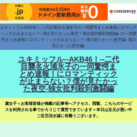
ユキミッフルAKB46！-二代目襲名火浦氷子の一同驚愕まとめ速報にロマンテ
ィックが止まらない？--僕が見たかった夜空！独女批判殺到激闘編--の一同驚
愕まとめ速報にロマンティックが止まらない？-僕の見たかった夜空編--僕の
見たかった星空編-
ユキミッフル--AKB46！--二代
目襲名火浦氷子の一同驚愕ま
とめ速報！にロマンティック
が止まらない？僕が見たかっ
た夜空-独女批判殺到激闘編
腐女子＜お客様皆様が掲載の記事等へアクセス、閲覧、こちらのサービ
スを利用される事でかろうじて運営できています＞本日は足元が悪い中
ご足労頂き誠に有難うございます。