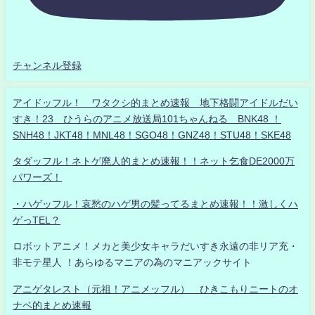
チャンネル登録
アイドッフル！ ワタクシ的まとめ速報 地下格闘アイドルだい
すき！23 ひうらのアニメ放送局101ちゃんねる BNK48 ！
SNH48！JKT48！MNL48！SGO48！GNZ48！STU48！SKE48
タダッフル！ネトゲ廃人的まとめ速報！！ネット乞食DE2000万
パワーズ！
・ハゲッフル！哀愁のハゲ男の髪ってるまとめ速報！！激しくハ
ゲっTEL？
ロボットアニメ！メカと美少女キャラだいすき永遠の非リア充・
非モテ星人 ！あらゆるマニアの為のマニアックサイト
アニゲタレスト（元祖！アニメッフル） ひきこもりニートのオ
ナベ的まとめ速報