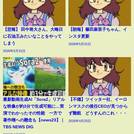
【悲報】 田中将大さん、大晦日
【朗報】篠田麻里子ちゃん、イ
に石油王みたいなことをやって
ンスタ更新
しまう
2026年5月31日
2026年5月31日
最新動画生成AI「Sora2」リアル
【不穏】ツイッター社、イーロ
な映像が約3分で生成可能に…実
ンマスクの後任CEOが見つから
演でわかったその性能 一方で
ず難航 どうすんのこれ・・・
著作権への懸念も【news23】｜
2026年4月25日
TBS NEWS DIG