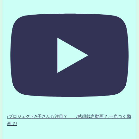
/プロジェクトA子さんも注目？ /感想戯言動画？.一息つく動
画？/