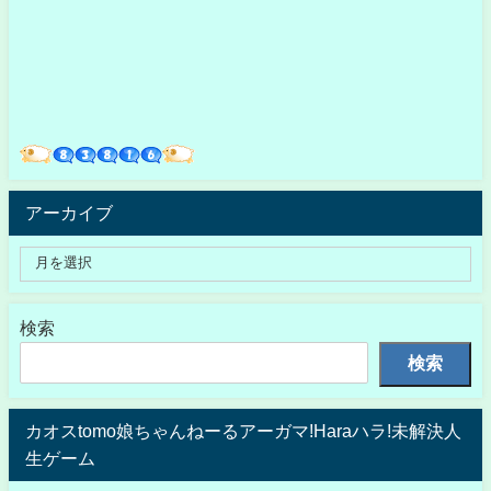
アーカイブ
検索
検索
カオスtomo娘ちゃんねーるアーガマ!Haraハラ!未解決人
生ゲーム