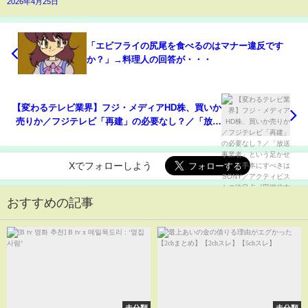
2026年4月25日
「エビフライの尻尾を食べるのはマナー違反です
か？」→料理人の回答が・・・
【変わるテレビ業界】フジ・メディアHD株、買いか
売りか／フジテレビ「再建」の必要なし？／「放送
事業者」という足かせ／手本にすべきはSONY／ア
クティビストの注目点《田端信太郎×大川智宏×松谷
創一郎》
Xでフォローしよう
おすすめの記事