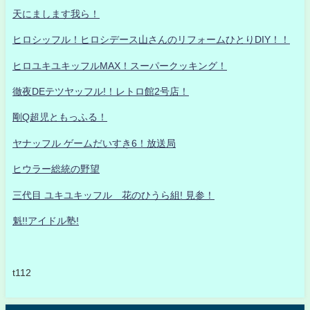
天にまします我ら！
ヒロシッフル！ヒロシデース山さんのリフォームひとりDIY！！
ヒロユキユキッフルMAX！スーパークッキング！
徹夜DEテツヤッフル!！レトロ館2号店！
剛Q超児ともっふる！
ヤナッフル ゲームだいすき6！放送局
ヒウラー総統の野望
三代目 ユキユキッフル 花のひうら組! 見参！
魁!!アイドル塾!
t112