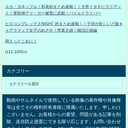
ユカ・ヨネッフル！初老的まとめ速報！！大帝イタチにラリアッ
ト！害獣神アリ・ガー被害に必殺！パイルドライバー
ヒロコンプレックスNIGHT 的まとめ速報！！子供が欲しいど陰キ
ャアラフィフ女子のめざせ！専業主婦！婚活計画編
萌えっとこあに！
t112-1000ｍ
カテゴリー
動画やサムネイルで使用している映像の著作権や肖像権
等は全てその権利所有者様に帰属いたします。申しわけ
ございません。お客様からの要望、問題がある記事を削
除、送信防止措置にできる限り応じます。お問い合わせ