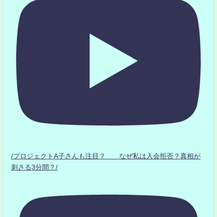
/プロジェクトA子さんも注目？ なぜ私は入会拒否？真相が
刺さる3分間？/