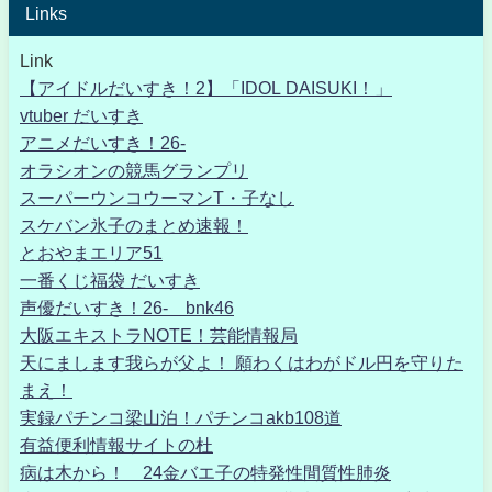
Links
Link
【アイドルだいすき！2】「IDOL DAISUKI！」
vtuber だいすき
アニメだいすき！26-
オラシオンの競馬グランプリ
スーパーウンコウーマンT・子なし
スケバン氷子のまとめ速報！
とおやまエリア51
一番くじ福袋 だいすき
声優だいすき！26- bnk46
大阪エキストラNOTE！芸能情報局
天にまします我らが父よ！ 願わくはわがドル円を守りた
まえ！
実録パチンコ梁山泊！パチンコakb108道
有益便利情報サイトの杜
病は木から！ 24金バエ子の特発性間質性肺炎