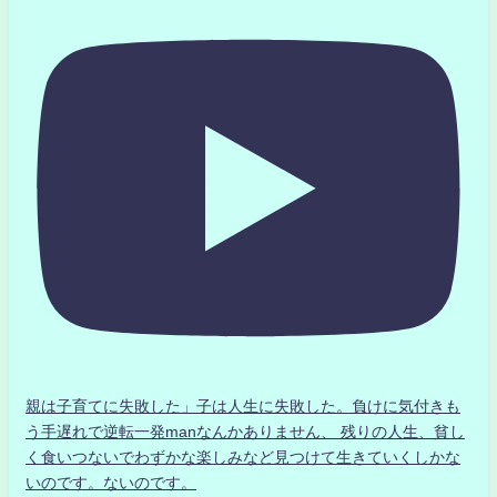
親は子育てに失敗した」子は人生に失敗した。負けに気付きも
う手遅れで逆転一発manなんかありません、 残りの人生、貧し
く食いつないでわずかな楽しみなど見つけて生きていくしかな
いのです。ないのです。