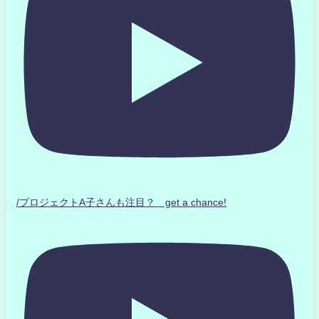
/プロジェクトA子さんも注目？ get a chance!