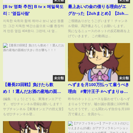
未分類
未分類
[B tv 영화 추천] B tv x 메밀묵도
最上あいの金の借りる理由がエ
리 : ‘옆집사람’
グかった【2chまとめ】【2chス
レ】【5chスレ】
지독한 숙취와 함께 깨어나 보니 낯선 원룸
ご視聴ありがとうございます！ チャンネ
안. 그간 지독한 벽간소음으로 나를 환장하
ル登録、高評価よろしくお願いします。
게 만든 옆집 404호다. 그런데, 내 옆...
気になるニュースのネットの反応動画を上
げていきます。 この動画は...
未分類
未分類
【最長23回戦】負けたら飲
へずまを月100万払って雇うべき
め！！選んだお酒の産地の面積
理由 #青汁王子 #へずまりゅう
が大きい方が勝ち！！！
#お金 #年収 #起業
(編集 : りょう) どうも、東海オンエアで
昨今のネットニュースを賑わせているへず
す。 ぜひチャンネル登録お願いします！
まりゅうですが、嘘か誠か面接に100件落
サブチャンネル【東海オンエアの控え室】
ちたそうです。 にも関わらず自分を月100
もぜひチャンネル登...
万で雇えと。全員から...