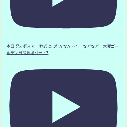
本日 兄が死んだ 葬式には行かなかった などなど 木曜ゴー
ルデン日浦劇場パート7