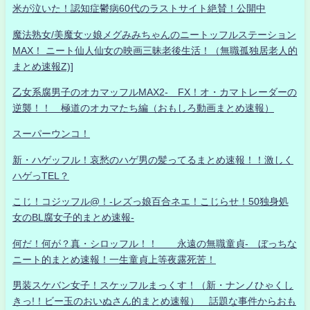
米が泣いた！認知症鬱病60代のラストサイト絶賛！公開中
魔法熟女/美魔女ッ娘メグみみちゃんのニートッフルステーション
MAX！ ニート仙人仙女の映画三昧老後生活！（無職孤独居老人的
まとめ速報Z)]
乙女系腐男子のオカマッフルMAX2- FX！オ・カマトレーダーの
逆襲！！ 極道のオカマたち編（おもしろ動画まとめ速報）
スーパーウンコ！
新・ハゲッフル！哀愁のハゲ男の髪ってるまとめ速報！！激しく
ハゲっTEL？
こじ！コジッフル@！-レズっ娘百合ネエ！こじらせ！50独身処
女のBL腐女子的まとめ速報-
何だ！何が？真・シロッフル！！ 永遠の無職童貞- ぼっちな
ニート的まとめ速報！一生童貞上等夜露死苦！
男装スケバン女子！スケッフルまっくす！（新・ナンノひゃくし
きっ!！ビー玉のおいぬさん的まとめ速報） 話題な事件からおも