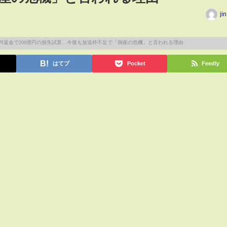
ji
はてブ
Pocket
Feedly