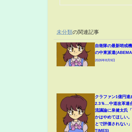
未分類
の関連記事
自衛隊の最新哨戒
の中東派遣(ABEMA 
2026年8月9日
クラファン1億円達
2.3％…中道改革連
流議論に泉健太氏
かはやめてほしい
とで評価されない」(
TIMES)