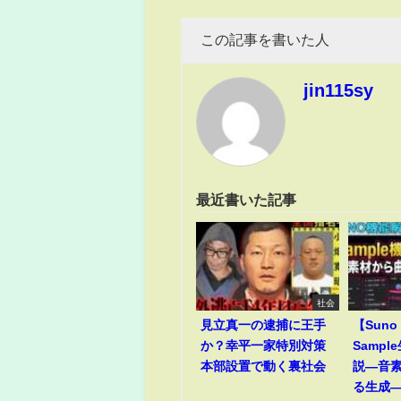
この記事を書いた人
jin115sy
最近書いた記事
社会
見立真一の逮捕に王手
【Suno
か？幸平一家特別対策
Samp
本部設置で動く裏社会
説―音
る生成