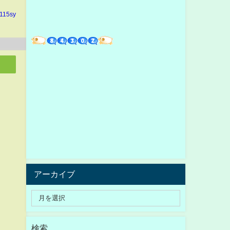
n115sy
アーカイブ
検索