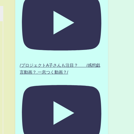
/プロジェクトA子さんも注目？ /感想戯
言動画？.一息つく動画？/