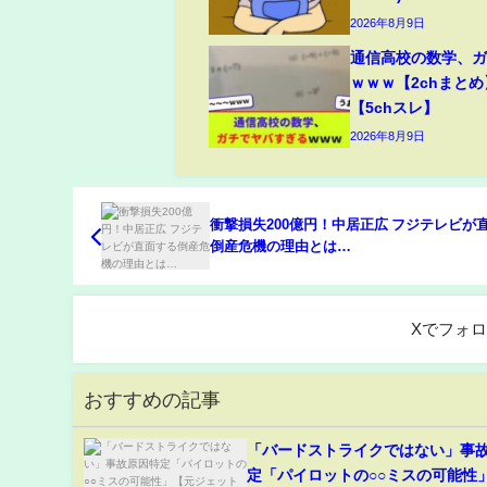
2026年8月9日
通信高校の数学、
ｗｗｗ【2chまとめ
【5chスレ】
2026年8月9日
衝撃損失200億円！中居正広 フジテレビが
倒産危機の理由とは…
Xでフォ
おすすめの記事
「バードストライクではない」事
定「パイロットの○○ミスの可能性