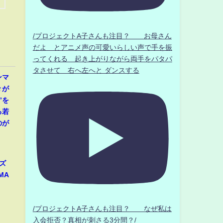
/プロジェクトA子さんも注目？ お母さん
だよ とアニメ声の可愛いらしい声で手を振
ってくれる 起き上がりながら両手をパタパ
タさせて 右へ左へと ダンスする
ンマ
々が
”を
る若
のが
ズ
MA
/プロジェクトA子さんも注目？ なぜ私は
入会拒否？真相が刺さる3分間？/