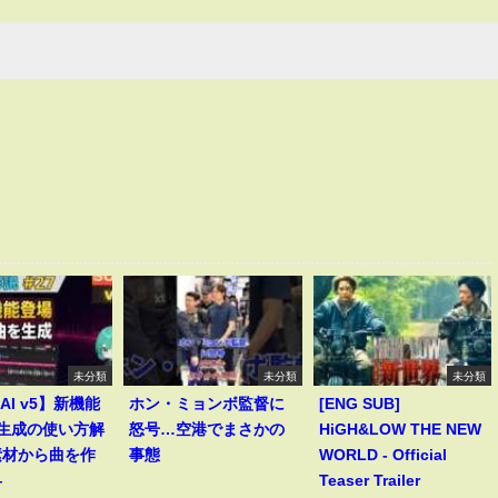
未分類
未分類
未分類
 AI v5】新機能
ホン・ミョンボ監督に
[ENG SUB]
le生成の使い方解
怒号…空港でまさかの
HiGH&LOW THE NEW
素材から曲を作
事態
WORLD - Official
―
Teaser Trailer