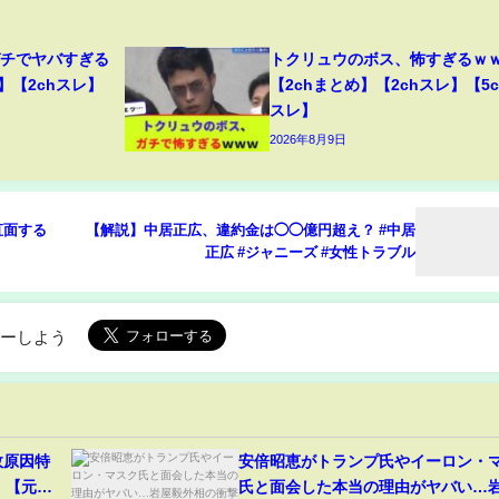
ガチでヤバすぎる
トクリュウのボス、怖すぎるｗ
】【2chスレ】
【2chまとめ】【2chスレ】【5c
スレ】
2026年8月9日
直面する
【解説】中居正広、違約金は◯◯億円超え？ #中居
正広 #ジャニーズ #女性トラブル
ローしよう
故原因特
安倍昭恵がトランプ氏やイーロン・
」【元ジ
氏と面会した本当の理由がヤバい…