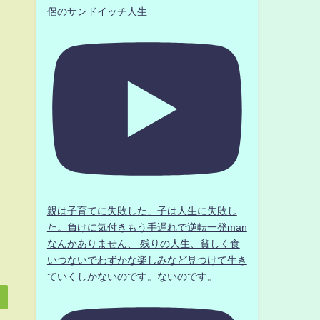
侶のサンドイッチ人生
親は子育てに失敗した」子は人生に失敗し
た。負けに気付きもう手遅れで逆転一発man
なんかありません、 残りの人生、貧しく食
いつないでわずかな楽しみなど見つけて生き
ていくしかないのです。ないのです。