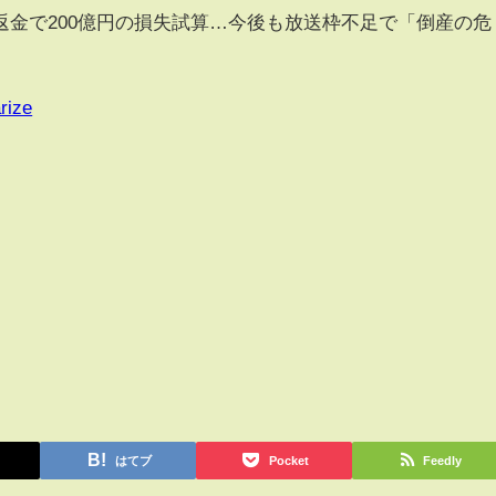
返金で200億円の損失試算…今後も放送枠不足で「倒産の危
rize
はてブ
Pocket
Feedly