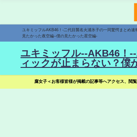
ユキミッフルAKB46！-二代目襲名火浦氷子の一同驚愕まとめ
見たかった夜空編--僕の見たかった星空編-
ユキミッフル--AKB46
ィックが止まらない？僕が
腐女子＜お客様皆様が掲載の記事等へアクセス、閲覧