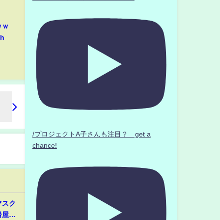
ｗｗ
h
/プロジェクトA子さんも注目？ get a
chance!
マスク
岩屋毅