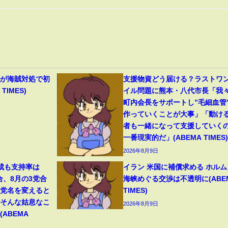
機が海賊対処で初
支援物資どう届ける？ラストワ
TIMES)
イル問題に熊本・八代市長「我
町内会長をサポートし”毛細血管
作っていくことが大事」「動け
者も一緒になって支援していく
一番現実的だ」(ABEMA TIMES)
2026年8月9日
成も支持率は
イラン 米国に補償求める ホルム
合、8月の3党合
海峡めぐる交渉は不透明に(ABE
「党名を変えると
TIMES)
。そんな姑息なこ
2026年8月9日
ABEMA