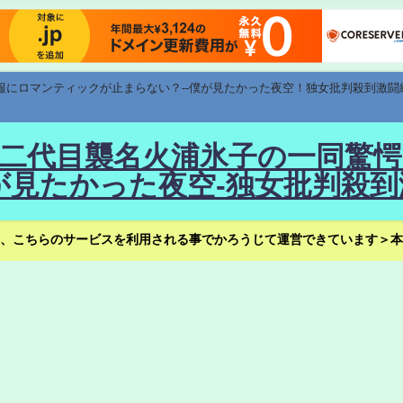
速報にロマンティックが止まらない？--僕が見たかった夜空！独女批判殺到激闘
！--二代目襲名火浦氷子の一同
見たかった夜空-独女批判殺到
、こちらのサービスを利用される事でかろうじて運営できています＞本