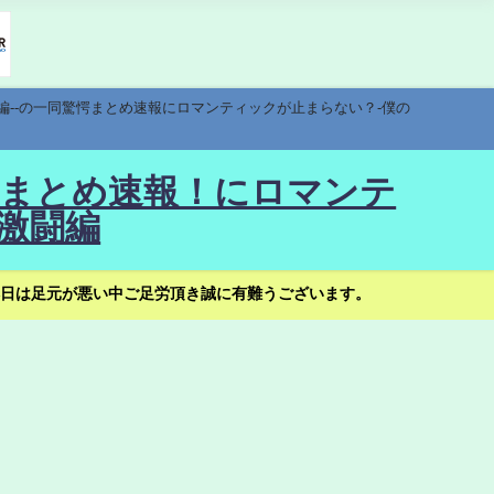
編--の一同驚愕まとめ速報にロマンティックが止まらない？-僕の
驚愕まとめ速報！にロマンテ
激闘編
日は足元が悪い中ご足労頂き誠に有難うございます。