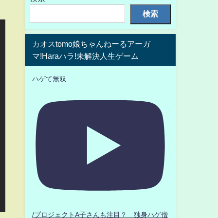
検索
カオスtomo娘ちゃんねーるアーガ
マ!Haraハラ!未解決人生ゲーム
ハゲて無双
/プロジェクトA子さんも注目？ 独身ハゲ僧