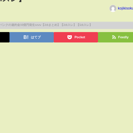
kojikiso
はてブ
Pocket
Feedly