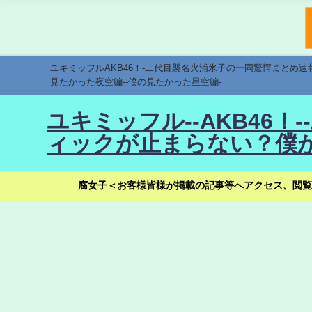
ユキミッフルAKB46！-二代目襲名火浦氷子の一同驚愕まとめ
見たかった夜空編--僕の見たかった星空編-
ユキミッフル--AKB46
ィックが止まらない？僕が
腐女子＜お客様皆様が掲載の記事等へアクセス、閲覧