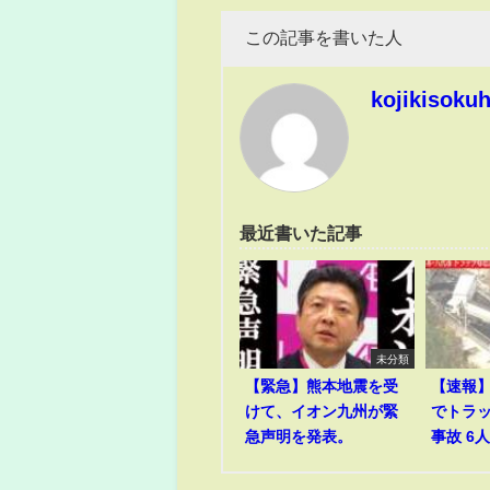
この記事を書いた人
kojikisoku
最近書いた記事
未分類
【緊急】熊本地震を受
【速報
けて、イオン九州が緊
でトラ
急声明を発表。
事故 6