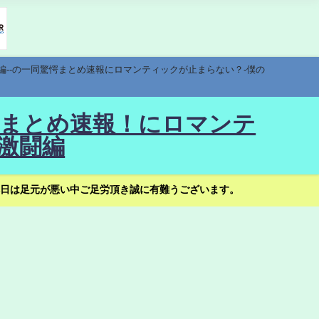
編--の一同驚愕まとめ速報にロマンティックが止まらない？-僕の
驚愕まとめ速報！にロマンテ
激闘編
日は足元が悪い中ご足労頂き誠に有難うございます。