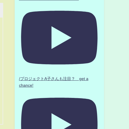
/プロジェクトA子さんも注目？ get a
chance!