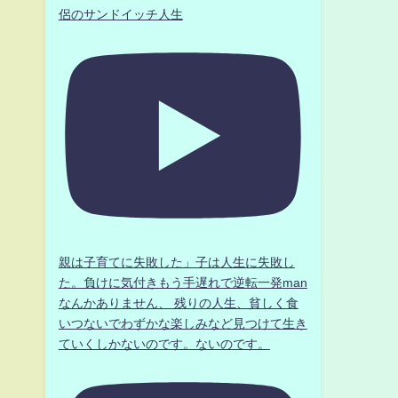
侶のサンドイッチ人生
親は子育てに失敗した」子は人生に失敗し
た。負けに気付きもう手遅れで逆転一発man
なんかありません、 残りの人生、貧しく食
いつないでわずかな楽しみなど見つけて生き
ていくしかないのです。ないのです。