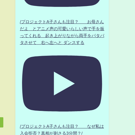
/プロジェクトA子さんも注目？ お母さん
だよ とアニメ声の可愛いらしい声で手を振
ってくれる 起き上がりながら両手をパタパ
タさせて 右へ左へと ダンスする
/プロジェクトA子さんも注目？ なぜ私は
入会拒否？真相が刺さる3分間？/