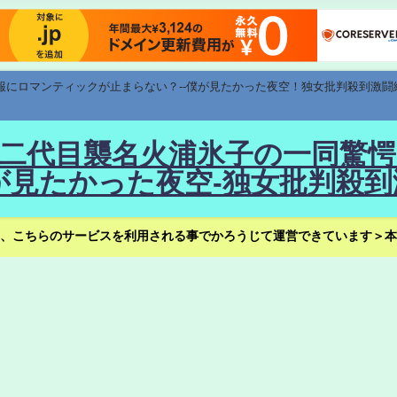
速報にロマンティックが止まらない？--僕が見たかった夜空！独女批判殺到激闘
！--二代目襲名火浦氷子の一同
見たかった夜空-独女批判殺到
、こちらのサービスを利用される事でかろうじて運営できています＞本