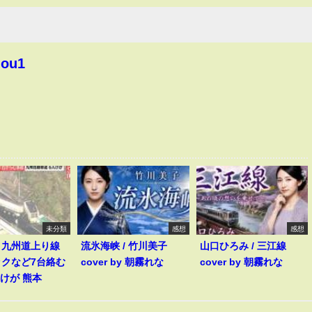
hou1
未分類
感想
感想
】九州道上り線
流氷海峡 / 竹川美子
山口ひろみ / 三江線
ックなど7台絡む
cover by 朝霧れな
cover by 朝霧れな
人けが 熊本