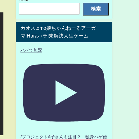
検索
カオスtomo娘ちゃんねーるアーガ
マ!Haraハラ!未解決人生ゲーム
ハゲて無双
/プロジェクトA子さんも注目？ 独身ハゲ僧