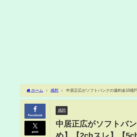
ホーム
感想
中居正広がソフトバンクの違約金10億円発
感想
Facebook
中居正広がソフトバンク
post
め】【2chスレ】【5c