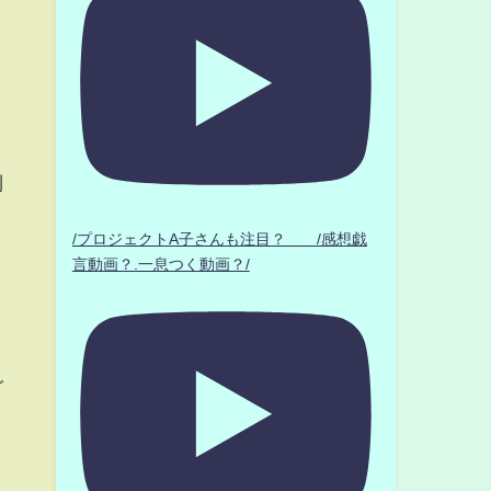
利
/プロジェクトA子さんも注目？ /感想戯
言動画？.一息つく動画？/
よ
ご
広