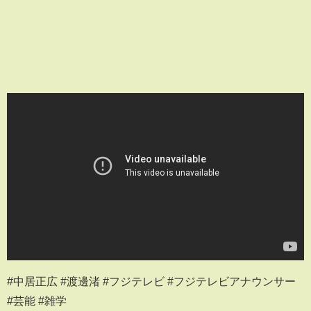
#中居正広 #渡邊渚 #フジテレビ #フジテレビアナウンサー
#芸能 #雑学