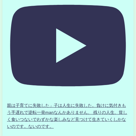
親は子育てに失敗した」子は人生に失敗した。負けに気付きも
う手遅れで逆転一発manなんかありません、 残りの人生、貧し
く食いつないでわずかな楽しみなど見つけて生きていくしかな
いのです。ないのです。