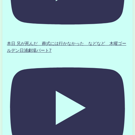
本日 兄が死んだ 葬式には行かなかった などなど 木曜ゴー
ルデン日浦劇場パート7