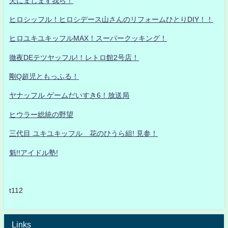
天にまします我ら！
ヒロシッフル！ヒロシデース山さんのリフォームひとりDIY！！
ヒロユキユキッフルMAX！スーパークッキング！
徹夜DEテツヤッフル!！レトロ館2号店！
剛Q超児ともっふる！
ヤナッフル ゲームだいすき6！放送局
ヒウラー総統の野望
三代目 ユキユキッフル 花のひうら組! 見参！
魁!!アイドル塾!
t112
Links