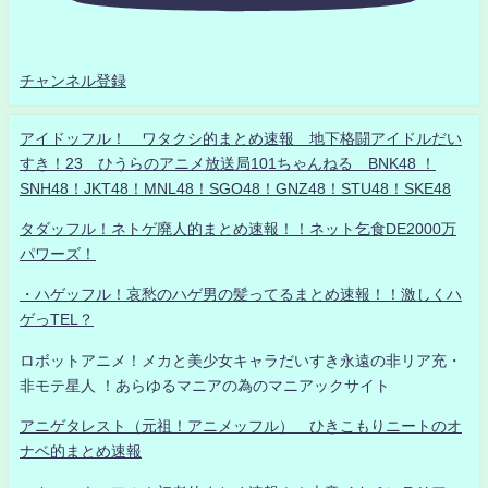
チャンネル登録
アイドッフル！ ワタクシ的まとめ速報 地下格闘アイドルだい
すき！23 ひうらのアニメ放送局101ちゃんねる BNK48 ！
SNH48！JKT48！MNL48！SGO48！GNZ48！STU48！SKE48
タダッフル！ネトゲ廃人的まとめ速報！！ネット乞食DE2000万
パワーズ！
・ハゲッフル！哀愁のハゲ男の髪ってるまとめ速報！！激しくハ
ゲっTEL？
ロボットアニメ！メカと美少女キャラだいすき永遠の非リア充・
非モテ星人 ！あらゆるマニアの為のマニアックサイト
アニゲタレスト（元祖！アニメッフル） ひきこもりニートのオ
ナベ的まとめ速報