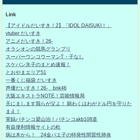
Link
【アイドルだいすき！2】「IDOL DAISUKI！」
vtuber だいすき
アニメだいすき！26-
オラシオンの競馬グランプリ
スーパーウンコウーマンT・子なし
スケバン氷子のまとめ速報！
とおやまエリア51
一番くじ福袋 だいすき
声優だいすき！26- bnk46
大阪エキストラNOTE！芸能情報局
天にまします我らが父よ！ 願わくはわがドル円を守りた
まえ！
実録パチンコ梁山泊！パチンコakb108道
有益便利情報サイトの杜
病は木から！ 24金バエ子の特発性間質性肺炎