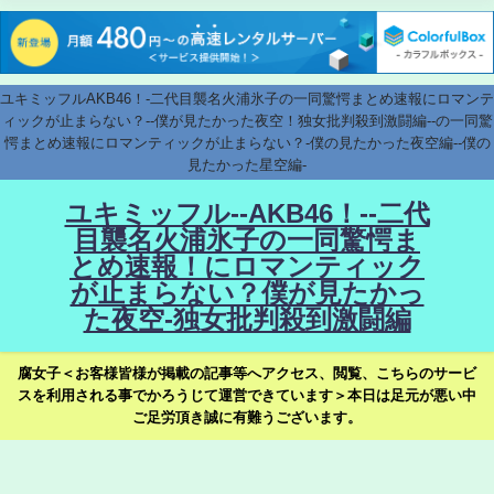
ユキミッフルAKB46！-二代目襲名火浦氷子の一同驚愕まとめ速報にロマンテ
ィックが止まらない？--僕が見たかった夜空！独女批判殺到激闘編--の一同驚
愕まとめ速報にロマンティックが止まらない？-僕の見たかった夜空編--僕の
見たかった星空編-
ユキミッフル--AKB46！--二代
目襲名火浦氷子の一同驚愕ま
とめ速報！にロマンティック
が止まらない？僕が見たかっ
た夜空-独女批判殺到激闘編
腐女子＜お客様皆様が掲載の記事等へアクセス、閲覧、こちらのサービ
スを利用される事でかろうじて運営できています＞本日は足元が悪い中
ご足労頂き誠に有難うございます。