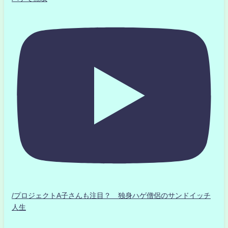
/プロジェクトA子さんも注目？ 独身ハゲ僧侶のサンドイッチ
人生