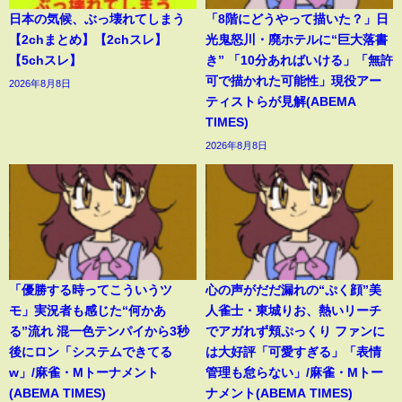
日本の気候、ぶっ壊れてしまう
「8階にどうやって描いた？」日
【2chまとめ】【2chスレ】
光鬼怒川・廃ホテルに“巨大落書
【5chスレ】
き” 「10分あればいける」「無許
可で描かれた可能性」現役アー
2026年8月8日
ティストらが見解(ABEMA
TIMES)
2026年8月8日
「優勝する時ってこういうツ
心の声がだだ漏れの“ぷく顔”美
モ」実況者も感じた“何かあ
人雀士・東城りお、熱いリーチ
る”流れ 混一色テンパイから3秒
でアガれず頬ぷっくり ファンに
後にロン「システムできてる
は大好評「可愛すぎる」「表情
w」/麻雀・Mトーナメント
管理も怠らない」/麻雀・Mトー
(ABEMA TIMES)
ナメント(ABEMA TIMES)