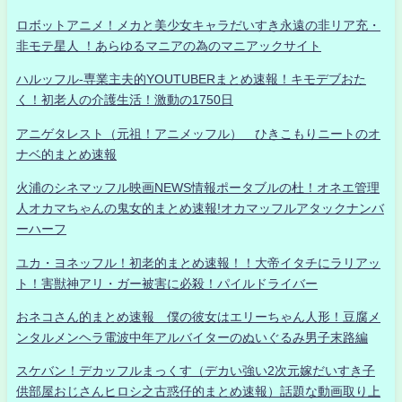
ロボットアニメ！メカと美少女キャラだいすき永遠の非リア充・
非モテ星人 ！あらゆるマニアの為のマニアックサイト
ハルッフル-専業主夫的YOUTUBERまとめ速報！キモデブおた
く！初老人の介護生活！激動の1750日
アニゲタレスト（元祖！アニメッフル） ひきこもりニートのオ
ナベ的まとめ速報
火浦のシネマッフル映画NEWS情報ポータブルの杜！オネエ管理
人オカマちゃんの鬼女的まとめ速報!オカマッフルアタックナンバ
ーハーフ
ユカ・ヨネッフル！初老的まとめ速報！！大帝イタチにラリアッ
ト！害獣神アリ・ガー被害に必殺！パイルドライバー
おネコさん的まとめ速報 僕の彼女はエリーちゃん人形！豆腐メ
ンタルメンヘラ電波中年アルバイターのぬいぐるみ男子末路編
スケバン！デカッフルまっくす（デカい強い2次元嫁だいすき子
供部屋おじさんヒロシ之古惑仔的まとめ速報）話題な動画取り上