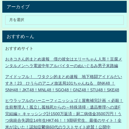
アーカイブ
おすすめ～ん
おすすめサイト
おネコさん的まとめ速報 僕の彼女はエリーちゃん人形！豆腐メ
ンタルメンヘラ電波中年アルバイターのぬいぐるみ男子末路編
アイドッフル！ ワタクシ的まとめ速報 地下格闘アイドルだい
すき！23 ひうらのアニメ放送局101ちゃんねる BNK48 ！
SNH48！JKT48！MNL48！SGO48！GNZ48！STU48！SKE48
ヒウラッフルのハーニーフィニッシュゴミ屋敷補完計画 ＜必殺！
生前整理人！孤立し孤独死からの～特殊清掃・遺品整理への道F
完結編＞ キャッシング計1500万返済：厨二病借金3500万円！う
つ病統合失調症14年生HKT46！！9期研究生、最後のサイト！全
米が泣いた！認知症鬱病60代のラストサイト絶賛！公開中