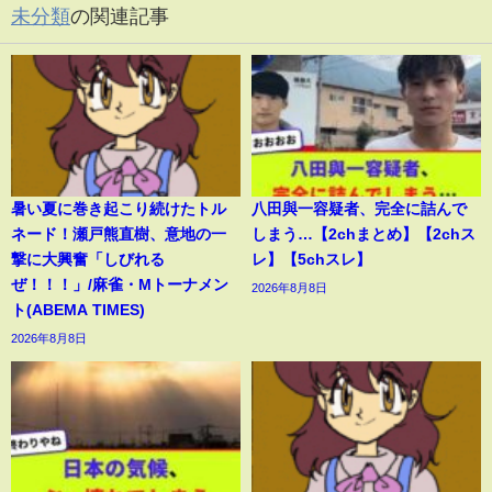
未分類
の関連記事
暑い夏に巻き起こり続けたトル
八田與一容疑者、完全に詰んで
ネード！瀬戸熊直樹、意地の一
しまう…【2chまとめ】【2chス
撃に大興奮「しびれる
レ】【5chスレ】
ぜ！！！」/麻雀・Mトーナメン
2026年8月8日
ト(ABEMA TIMES)
2026年8月8日