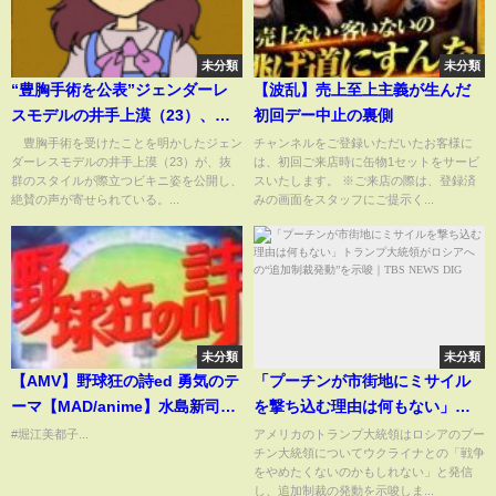
未分類
未分類
“豊胸手術を公表”ジェンダーレ
【波乱】売上至上主義が生んだ
スモデルの井手上漠（23）、胸
初回デー中止の裏側
元大胆なビキニ姿に絶賛の声
豊胸手術を受けたことを明かしたジェン
チャンネルをご登録いただいたお客様に
ダーレスモデルの井手上漠（23）が、抜
は、初回ご来店時に缶物1セットをサービ
「スタイル完璧！女神！」「真
群のスタイルが際立つビキニ姿を公開し、
スいたします。 ※ご来店の際は、登録済
珠のような肌」(ABEMA TIMES)
絶賛の声が寄せられている。...
みの画面をスタッフにご提示く...
未分類
未分類
【AMV】野球狂の詩ed 勇気のテ
「プーチンが市街地にミサイル
ーマ【MAD/anime】水島新司追
を撃ち込む理由は何もない」ト
悼
ランプ大統領がロシアへの“追加
#堀江美都子...
アメリカのトランプ大統領はロシアのプー
チン大統領についてウクライナとの「戦争
制裁発動”を示唆｜
をやめたくないのかもしれない」と発信
TBS NEWS DIG
し、追加制裁の発動を示唆しま...