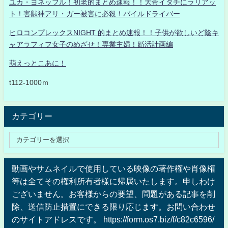
ユカ・ヨネッフル！初老的まとめ速報！！大帝イタチにラリアッ
ト！害獣神アリ・ガー被害に必殺！パイルドライバー
ヒロコンプレックスNIGHT 的まとめ速報！！子供が欲しいど陰キ
ャアラフィフ女子のめざせ！専業主婦！婚活計画編
萌えっとこあに！
t112-1000ｍ
カテゴリー
動画やサムネイルで使用している映像の著作権や肖像権
等は全てその権利所有者様に帰属いたします。申しわけ
ございません。お客様からの要望、問題がある記事を削
除、送信防止措置にできる限り応じます。お問い合わせ
のサイトアドレスです。 https://form.os7.biz/f/c82c6596/