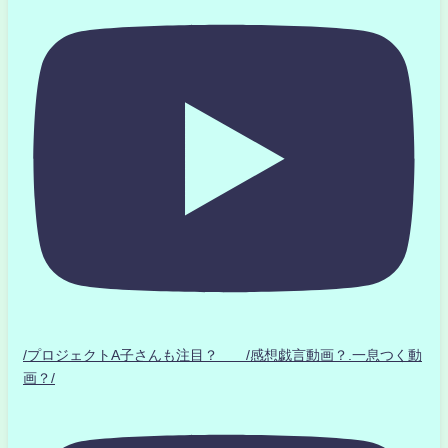
/プロジェクトA子さんも注目？ /感想戯言動画？.一息つく動
画？/