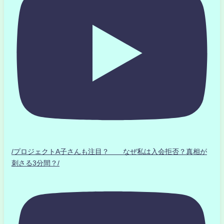
/プロジェクトA子さんも注目？ なぜ私は入会拒否？真相が
刺さる3分間？/