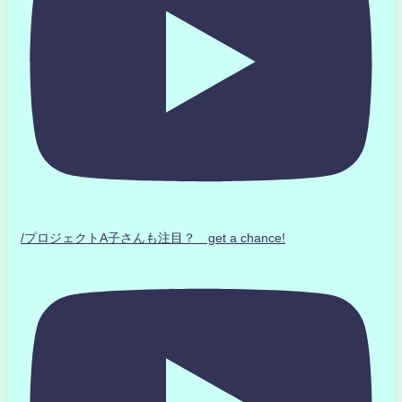
/プロジェクトA子さんも注目？ get a chance!