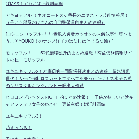
げMAX！デカいは正義刑事編
アキヨッフル-！ネオニートスケ番長のエキストラ芸能情報局！
（子ども部屋おばさんの自宅警備員的まとめ速報）
[ヨシヨシロッフル-！！-素浪人勇者カツオンの未解決事件簿へよ
うこそYOUKO！のナンノ洋子のはなしは信じるな編）]
モリッフル！ 50代無職独身的まとめ速報！有益便利情報サイ
トの杜 モリッフル
ユキユキッフル2！ど底辺的一同驚愕騒然まとめ速報！超氷河期
世代！人生の強制ロスカットですべてを失ったキグナス氷子の愛
のクリスタルキングボンビー脱出大作戦
ヒロコンプレックスNIGHT 的まとめ速報！！子供が欲しいど陰キ
ャアラフィフ女子のめざせ！専業主婦！婚活計画編
ユキユキッフル3！
萌えっふる！