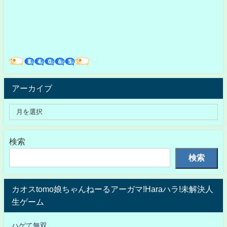
アーカイブ
検索
検索
カオスtomo娘ちゃんねーるアーガマ!Haraハラ!未解決人
生ゲーム
ハゲて無双