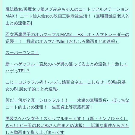
魔法熟女/美魔女ッ娘メグみみちゃんのニートッフルステーション
MAX！ ニート仙人仙女の映画三昧老後生活！（無職孤独居老人的
まとめ速報Z)]
乙女系腐男子のオカマッフルMAX2- FX！オ・カマトレーダーの
逆襲！！ 極道のオカマたち編（おもしろ動画まとめ速報）
スーパーウンコ！
新・ハゲッフル！哀愁のハゲ男の髪ってるまとめ速報！！激しく
ハゲっTEL？
こじ！コジッフル@！-レズっ娘百合ネエ！こじらせ！50独身処
女のBL腐女子的まとめ速報-
何だ！何が？真・シロッフル！！ 永遠の無職童貞- ぼっちな
ニート的まとめ速報！一生童貞上等夜露死苦！
男装スケバン女子！スケッフルまっくす！（新・ナンノひゃくし
きっ!！ビー玉のおいぬさん的まとめ速報） 話題な事件からおも
しろ動画まで取り上げまっくす