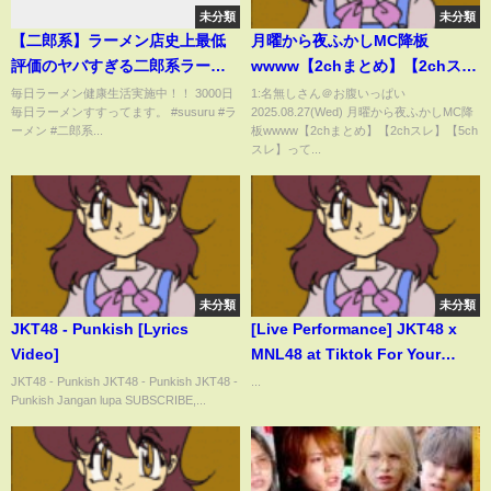
未分類
未分類
【二郎系】ラーメン店史上最低
月曜から夜ふかしMC降板
評価のヤバすぎる二郎系ラーメ
wwww【2chまとめ】【2chス
ン店に突撃してみた結果‥
レ】【5chスレ】
毎日ラーメン健康生活実施中！！ 3000日
1:名無しさん＠お腹いっぱい
毎日ラーメンすすってます。 #susuru #ラ
2025.08.27(Wed) 月曜から夜ふかしMC降
#shorts
ーメン #二郎系...
板wwww【2chまとめ】【2chスレ】【5ch
スレ】って...
未分類
未分類
JKT48 - Punkish [Lyrics
[Live Performance] JKT48 x
Video]
MNL48 at Tiktok For Your
Stage Indonesia
JKT48 - Punkish JKT48 - Punkish JKT48 -
...
Punkish Jangan lupa SUBSCRIBE,...