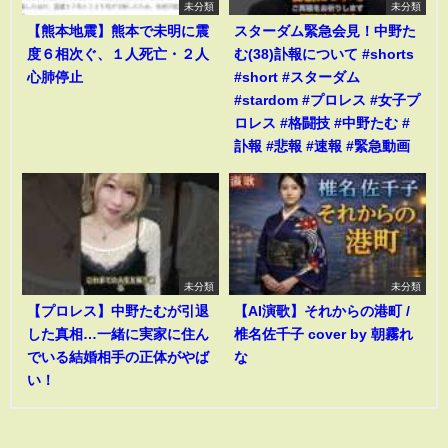
未分類
未分類
【熊本地震】熊本で未明に震
スターダム緊急会見！中野た
度６相次ぐ、１人死亡・２人
む(38)訃報について #shorts
心肺停止
#short #スターダム
#stardom #プロレス #女子プ
ロレス #格闘技 #中野たむ #
訃報 #悲報 #速報 #緊急動画
未分類
未分類
【プロレス】中野たむが引退
【AI演歌】それからの港町 /
した真相…一緒に実家に住ん
椎名佐千子 cover by 朝霧れ
でいる結婚相手の正体がやば
な
い！