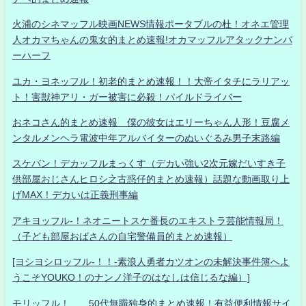
火浦のシネマッフル映画NEWS情報ポータブルの杜！オネエ管理
人オカマちゃんの鬼女的まとめ速報!オカマッフルアタックナンバ
ーハーフ
ユカ・ヨネッフル！初老的まとめ速報！！大帝イタチにラリアッ
ト！害獣神アリ・ガー被害に必殺！パイルドライバー
おネコさん的まとめ速報 僕の彼女はエリーちゃん人形！豆腐メ
ンタルメンヘラ電波中年アルバイターのぬいぐるみ男子末路編
スケバン！デカッフルまっくす（デカい強い2次元嫁だいすき子
供部屋おじさんヒロシ之古惑仔的まとめ速報）話題な動画取り上
げMAX！デカいは正義刑事編
アキヨッフル-！ネオニートスケ番長のエキストラ芸能情報局！
（子ども部屋おばさんの自宅警備員的まとめ速報）
[ヨシヨシロッフル-！！-素浪人勇者カツオンの未解決事件簿へよ
うこそYOUKO！のナンノ洋子のはなしは信じるな編）]
モリッフル！ 50代無職独身的まとめ速報！有益便利情報サイ