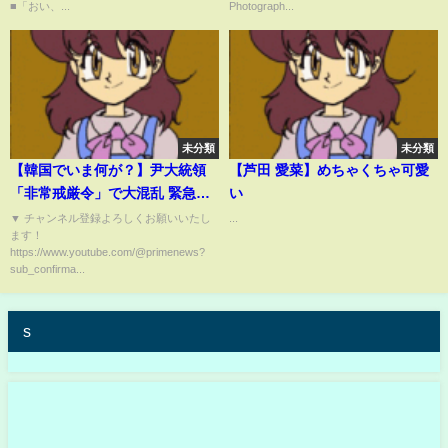
■「おい、...
Photograph...
4）
未分類
未分類
【韓国でいま何が？】尹大統領
【芦田 愛菜】めちゃくちゃ可愛
「非常戒厳令」で大混乱 緊急検
い
証 2024/12/4放送＜前編＞
▼ チャンネル登録よろしくお願いいたし
...
ます！
https://www.youtube.com/@primenews?
sub_confirma...
s