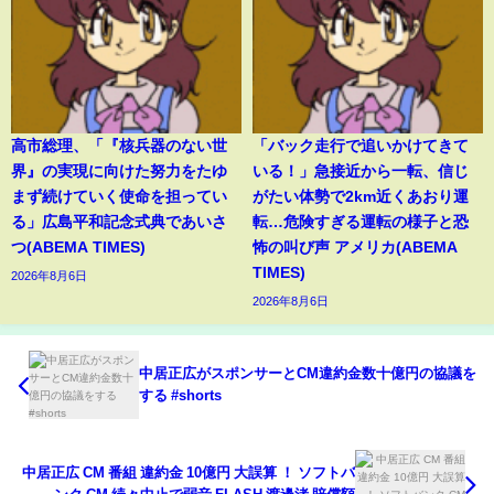
高市総理、「『核兵器のない世
「バック走行で追いかけてきて
界』の実現に向けた努力をたゆ
いる！」急接近から一転、信じ
まず続けていく使命を担ってい
がたい体勢で2km近くあおり運
る」広島平和記念式典であいさ
転…危険すぎる運転の様子と恐
つ(ABEMA TIMES)
怖の叫び声 アメリカ(ABEMA
TIMES)
2026年8月6日
2026年8月6日
中居正広がスポンサーとCM違約金数十億円の協議を
する #shorts
中居正広 CM 番組 違約金 10億円 大誤算 ！ ソフトバ