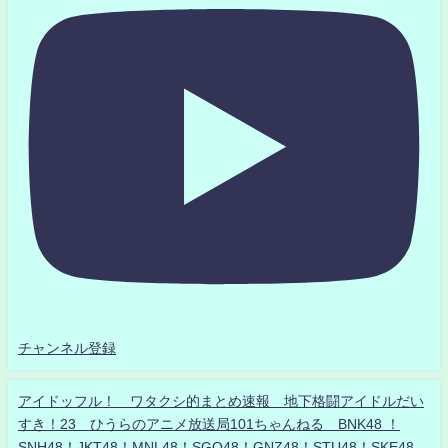
チャンネル登録
アイドッフル！ ワタクシ的まとめ速報 地下格闘アイドルだい
すき！23 ひうらのアニメ放送局101ちゃんねる BNK48 ！
SNH48！JKT48！MNL48！SGO48！GNZ48！STU48！SKE48