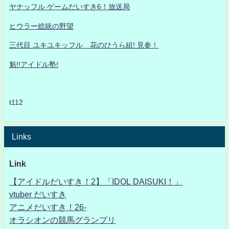
ヤナッフル ゲームだいすき6！放送局
ヒウラー総統の野望
三代目 ユキユキッフル 花のひうら組! 見参！
魁!!アイドル塾!
t112
Links
Link
【アイドルだいすき！2】「IDOL DAISUKI！」
vtuber だいすき
アニメだいすき！26-
オラシオンの競馬グランプリ