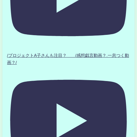
/プロジェクトA子さんも注目？ /感想戯言動画？.一息つく動
画？/