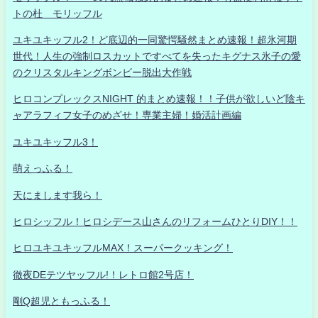
トの杜 モリッフル
ユキユキッフル2！ど底辺的一同驚愕騒然まとめ速報！超氷河期
世代！人生の強制ロスカットですべてを失ったキグナス氷子の愛
のクリスタルキングボンビー脱出大作戦
ヒロコンプレックスNIGHT 的まとめ速報！！子供が欲しいど陰キ
ャアラフィフ女子のめざせ！専業主婦！婚活計画編
ユキユキッフル3！
萌えっふる！
天にまします我ら！
ヒロシッフル！ヒロシデース山さんのリフォームひとりDIY！！
ヒロユキユキッフルMAX！スーパークッキング！
徹夜DEテツヤッフル!！レトロ館2号店！
剛Q超児ともっふる！