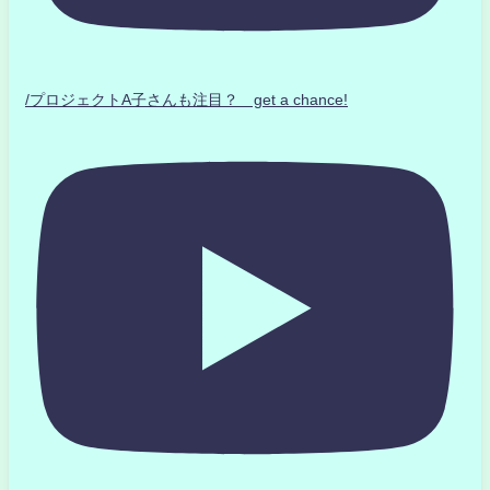
/プロジェクトA子さんも注目？ get a chance!