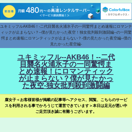
ユキミッフルAKB46！-二代目襲名火浦氷子の一同驚愕まとめ速報にロマンテ
ィックが止まらない？--僕が見たかった夜空！独女批判殺到激闘編--の一同驚
愕まとめ速報にロマンティックが止まらない？-僕の見たかった夜空編--僕の
見たかった星空編-
ユキミッフル--AKB46！--二代
目襲名火浦氷子の一同驚愕ま
とめ速報！にロマンティック
が止まらない？僕が見たかっ
た夜空-独女批判殺到激闘編
腐女子＜お客様皆様が掲載の記事等へアクセス、閲覧、こちらのサービ
スを利用される事でかろうじて運営できています＞本日は足元が悪い中
ご足労頂き誠に有難うございます。