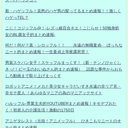
スーパーウンコ！
新・ハゲッフル！哀愁のハゲ男の髪ってるまとめ速報！！激しく
ハゲっTEL？
こじ！コジッフル@！-レズっ娘百合ネエ！こじらせ！50独身処
女のBL腐女子的まとめ速報-
何だ！何が？真・シロッフル！！ 永遠の無職童貞- ぼっちな
ニート的まとめ速報！一生童貞上等夜露死苦！
男装スケバン女子！スケッフルまっくす！（新・ナンノひゃくし
きっ!！ビー玉のおいぬさん的まとめ速報） 話題な事件からおも
しろ動画まで取り上げまっくす
ロボットアニメ！メカと美少女キャラだいすき永遠の非リア充・
非モテ星人 ！あらゆるマニアの為のマニアックサイト
ハルッフル-専業主夫的YOUTUBERまとめ速報！キモデブおた
く！初老人の介護生活！激動の1750日
アニゲタレスト（元祖！アニメッフル） ひきこもりニートのオ
ナベ的まとめ速報