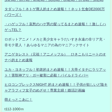
タダッフル！ネトゲ廃人的まとめ速報！！ネット乞食DE2000万
パワーズ！
・ハゲッフル！哀愁のハゲ男の髪ってるまとめ速報！！激しくハ
ゲっTEL？
ロボットアニメ！メカと美少女キャラだいすき永遠の非リア充・
非モテ星人 ！あらゆるマニアの為のマニアックサイト
アニゲタレスト（元祖！アニメッフル） ひきこもりニートのオ
ナベ的まとめ速報
ユカ・ヨネッフル！初老的まとめ速報！！大帝イタチにラリアッ
ト！害獣神アリ・ガー被害に必殺！パイルドライバー
ヒロコンプレックスNIGHT 的まとめ速報！！子供が欲しいど陰キ
ャアラフィフ女子のめざせ！専業主婦！婚活計画編
萌えっとこあに！
t112-1000ｍ