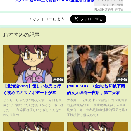
ンク CM 続々中止で弱音 FLASH 渡邊渚 賠償額
Xでフォローしよう
おすすめの記事
未分類
未分類
【北海道vlog】優しい彼氏と行
[Multi SUB] （全集)他和被下药
く初めてのスノボデートが幸せ
的女人缠绵一夜后，第二天在工
すぎた...！
地搬砖才得知，原来她居然是全
どうも！らふたびのちえです！ 今日も最
大家好~，这里是【逆天剧场】 每天更新最
後までご視聴いただきありがとうございま
新热播完结短剧！ 从废物到战神，从屌丝
城首富女总裁！#最火短剧推荐 #
した！！😍 今回は優しいかざしくんをつ
到大佬，每一集都是热血沸腾的逆天之路！
短剧全集 #精彩大陆短剧
れて旭川の...
正版授权，侵权必究！ ...