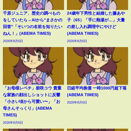
千原ジュニア、歴史の調べもの
24歳年下男性と結婚した藤あや
をしていたら→AIから“まさかの
子（65）「手に熱湯が…」大量
回答”「そいつの名前を知りたい
の差し入れ調理中にやけど
ねん！」(ABEMA TIMES)
(ABEMA TIMES)
2026年8月6日
2026年8月6日
「お母様レベチ」柴咲コウ 貴重
日経平均株価 一時1000円超下落
な家族の顔出しショットに反響
(ABEMA TIMES)
「小さい頃から可愛い〜」「お
2026年8月6日
母さんそっくり」(ABEMA
TIMES)
2026年8月6日