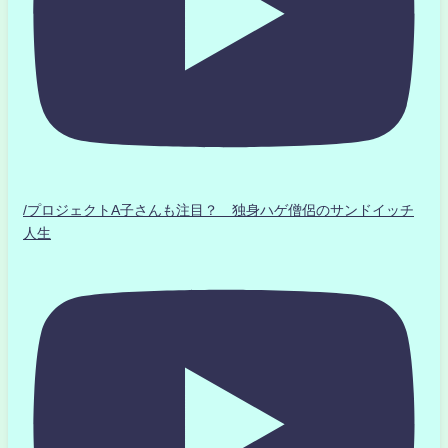
/プロジェクトA子さんも注目？ 独身ハゲ僧侶のサンドイッチ
人生