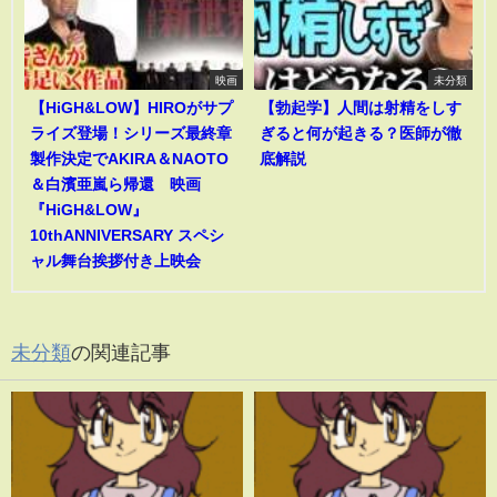
映画
未分類
【HiGH&LOW】HIROがサプ
【勃起学】人間は射精をしす
ライズ登場！シリーズ最終章
ぎると何が起きる？医師が徹
製作決定でAKIRA＆NAOTO
底解説
＆白濱亜嵐ら帰還 映画
『HiGH&LOW』
10thANNIVERSARY スペシ
ャル舞台挨拶付き上映会
未分類
の関連記事