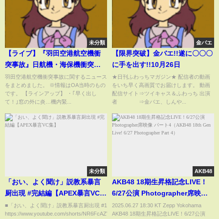
未分類
金バエ
【ライブ】『羽田空港航空機衝
【限界突破】金バエ!!遂に〇〇〇
突事故』日航機・海保機衝突 2
に手を出す!!10月26日
つの機体移動へ 海保機機長
羽田空港航空機衝突事故に関するニュース
★日刊ふわっちマガジン★ 配信者の動画
をまとめました。 ※情報はOA当時のもの
をいち早く高画質でお届けします。 動画
「後ろがいきなり燃えた」/
です。 【ラインアップ】 ・｢早く出し
配信サイト⇒ツイキャス＆ふわっち 出演
JAL・ANAきょうも欠航――最
て！｣窓の外に炎…機内緊...
者 ⇒金バエ、しんや...
新ニュースまとめ （日テレ
NEWS LIVE）
未分類
AKB48
「おい、よく聞け」説教系暴言
AKB48 18期生昇格記念LIVE！
厨出現 #完結編【APEX暴言VC
6/27公演 Photographer席映像
集】
パート4（AKB48 18th Gen
■「おい、よく聞け」説教系暴言厨出現 #1
2025.06.27 18:30 KT Zepp Yokohama
https://www.youtube.com/shorts/NR6FcAZWyzc
AKB48 18期生昇格記念LIVE！6/27公演
Live! 6/27 Photographer Part