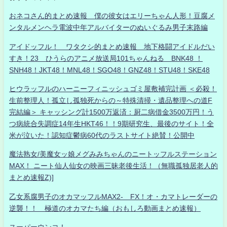
おネコさん的まとめ速報 僕の彼女はエリーちゃん人形！豆腐メ
ンタルメンヘラ電波中年アルバイターのぬいぐるみ男子末路編
アイドッフル！ ワタクシ的まとめ速報 地下格闘アイドルだい
すき！23 ひうらのアニメ放送局101ちゃんねる BNK48 ！
SNH48！JKT48！MNL48！SGO48！GNZ48！STU48！SKE48
ヒウラッフルのハーニーフィニッシュゴミ屋敷補完計画 ＜必殺！
生前整理人！孤立し孤独死からの～特殊清掃・遺品整理への道F
完結編＞ キャッシング計1500万返済：厨二病借金3500万円！う
つ病統合失調症14年生HKT46！！9期研究生、最後のサイト！全
米が泣いた！認知症鬱病60代のラストサイト絶賛！公開中
魔法熟女/美魔女ッ娘メグみみちゃんのニートッフルステーション
MAX！ ニート仙人仙女の映画三昧老後生活！（無職孤独居老人的
まとめ速報Z)]
乙女系腐男子のオカマッフルMAX2- FX！オ・カマトレーダーの
逆襲！！ 極道のオカマたち編（おもしろ動画まとめ速報）