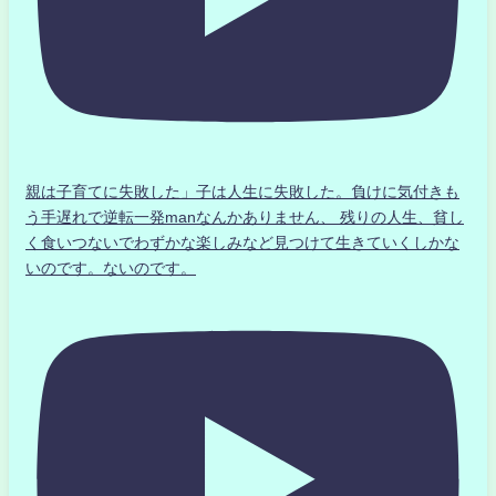
親は子育てに失敗した」子は人生に失敗した。負けに気付きも
う手遅れで逆転一発manなんかありません、 残りの人生、貧し
く食いつないでわずかな楽しみなど見つけて生きていくしかな
いのです。ないのです。