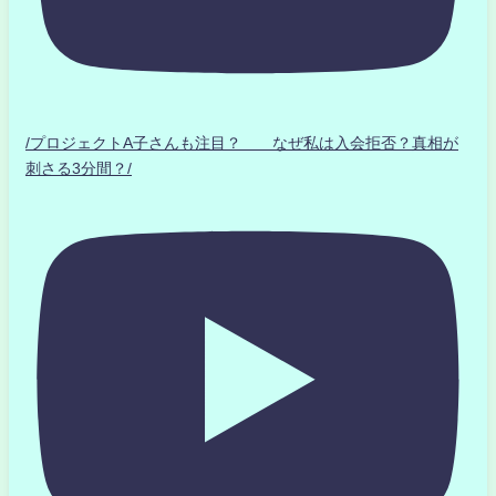
/プロジェクトA子さんも注目？ なぜ私は入会拒否？真相が
刺さる3分間？/