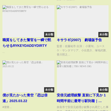
未分類
未分類
職質をしてきた警官を一瞬で黙
キサラギ(2007) 劇場版予告
らせるRYKEYDADDYDIRTY
監督：佐藤祐市 出演： 小栗旬、ユース
ケ・サンタマリア、小出恵介、塚地武雅、
...
香川照之...
未分類
未分類
僕が見たかった青空「恋は倍
安倍元総理銃撃 直前に下見か 1
速」2025.03.22
時間半前に最寄り駅到着｜
TBS NEWS DIG
#僕青...
奈良市で安倍元総理が銃撃され死亡した事