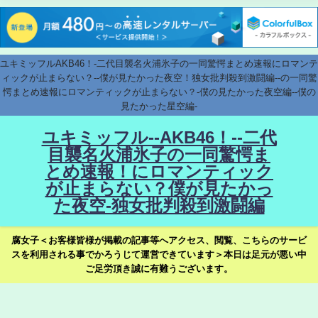
ユキミッフルAKB46！-二代目襲名火浦氷子の一同驚愕まとめ速報にロマンテ
ィックが止まらない？--僕が見たかった夜空！独女批判殺到激闘編--の一同驚
愕まとめ速報にロマンティックが止まらない？-僕の見たかった夜空編--僕の
見たかった星空編-
ユキミッフル--AKB46！--二代
目襲名火浦氷子の一同驚愕ま
とめ速報！にロマンティック
が止まらない？僕が見たかっ
た夜空-独女批判殺到激闘編
腐女子＜お客様皆様が掲載の記事等へアクセス、閲覧、こちらのサービ
スを利用される事でかろうじて運営できています＞本日は足元が悪い中
ご足労頂き誠に有難うございます。