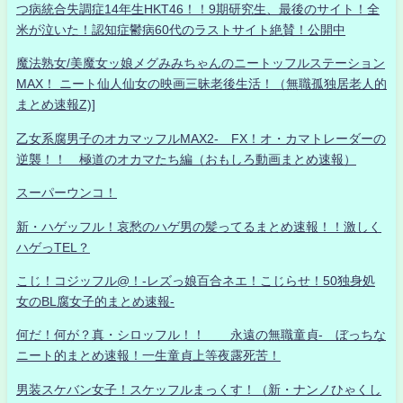
つ病統合失調症14年生HKT46！！9期研究生、最後のサイト！全
米が泣いた！認知症鬱病60代のラストサイト絶賛！公開中
魔法熟女/美魔女ッ娘メグみみちゃんのニートッフルステーション
MAX！ ニート仙人仙女の映画三昧老後生活！（無職孤独居老人的
まとめ速報Z)]
乙女系腐男子のオカマッフルMAX2- FX！オ・カマトレーダーの
逆襲！！ 極道のオカマたち編（おもしろ動画まとめ速報）
スーパーウンコ！
新・ハゲッフル！哀愁のハゲ男の髪ってるまとめ速報！！激しく
ハゲっTEL？
こじ！コジッフル@！-レズっ娘百合ネエ！こじらせ！50独身処
女のBL腐女子的まとめ速報-
何だ！何が？真・シロッフル！！ 永遠の無職童貞- ぼっちな
ニート的まとめ速報！一生童貞上等夜露死苦！
男装スケバン女子！スケッフルまっくす！（新・ナンノひゃくし