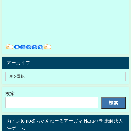
アーカイブ
検索
検索
カオスtomo娘ちゃんねーるアーガマ!Haraハラ!未解決人
生ゲーム