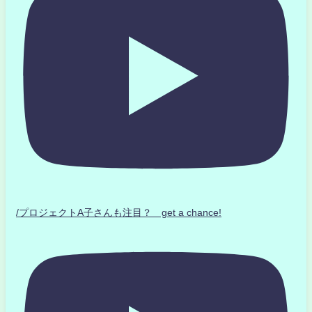
/プロジェクトA子さんも注目？ get a chance!