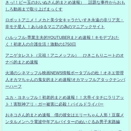
きっ!！ビー玉のおいぬさん的まとめ速報） 話題な事件からおも
しろ動画まで取り上げまっくす
ロボットアニメ！メカと美少女キャラだいすき永遠の非リア充・
非モテ星人 ！あらゆるマニアの為のマニアックサイト
ハルッフル-専業主夫的YOUTUBERまとめ速報！キモデブおた
く！初老人の介護生活！激動の1750日
アニゲタレスト（元祖！アニメッフル） ひきこもりニートのオ
ナベ的まとめ速報
火浦のシネマッフル映画NEWS情報ポータブルの杜！オネエ管理
人オカマちゃんの鬼女的まとめ速報!オカマッフルアタックナンバ
ーハーフ
ユカ・ヨネッフル！初老的まとめ速報！！大帝イタチにラリアッ
ト！害獣神アリ・ガー被害に必殺！パイルドライバー
おネコさん的まとめ速報 僕の彼女はエリーちゃん人形！豆腐メ
ンタルメンヘラ電波中年アルバイターのぬいぐるみ男子末路編