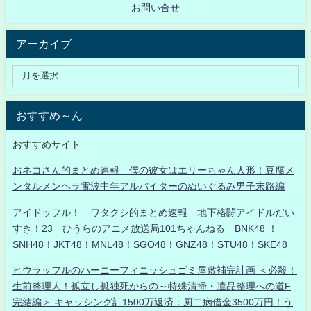
お問い合せ
アーカイブ
おすすめ～ん
おすすめサイト
おネコさん的まとめ速報 僕の彼女はエリーちゃん人形！豆腐メ
ンタルメンヘラ電波中年アルバイターのぬいぐるみ男子末路編
アイドッフル！ ワタクシ的まとめ速報 地下格闘アイドルだい
すき！23 ひうらのアニメ放送局101ちゃんねる BNK48 ！
SNH48！JKT48！MNL48！SGO48！GNZ48！STU48！SKE48
ヒウラッフルのハーニーフィニッシュゴミ屋敷補完計画 ＜必殺！
生前整理人！孤立し孤独死からの～特殊清掃・遺品整理への道F
完結編＞ キャッシング計1500万返済：厨二病借金3500万円！う