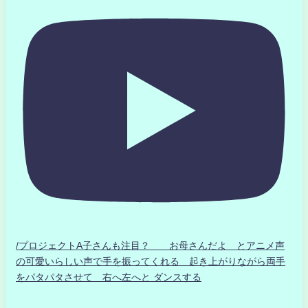
/プロジェクトA子さんも注目？ お母さんだよ とアニメ声
の可愛いらしい声で手を振ってくれる 起き上がりながら両手
をパタパタさせて 右へ左へと ダンスする