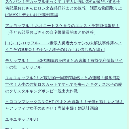
スケバン！デカッフルまっくす（デカい強い2次元嫁だいすき子
供部屋おじさんヒロシ之古惑仔的まとめ速報）話題な動画取り上
げMAX！デカいは正義刑事編
アキヨッフル-！ネオニートスケ番長のエキストラ芸能情報局！
（子ども部屋おばさんの自宅警備員的まとめ速報）
[ヨシヨシロッフル-！！-素浪人勇者カツオンの未解決事件簿へよ
うこそYOUKO！のナンノ洋子のはなしは信じるな編）]
モリッフル！ 50代無職独身的まとめ速報！有益便利情報サイ
トの杜 モリッフル
ユキユキッフル2！ど底辺的一同驚愕騒然まとめ速報！超氷河期
世代！人生の強制ロスカットですべてを失ったキグナス氷子の愛
のクリスタルキングボンビー脱出大作戦
ヒロコンプレックスNIGHT 的まとめ速報！！子供が欲しいど陰キ
ャアラフィフ女子のめざせ！専業主婦！婚活計画編
ユキユキッフル3！