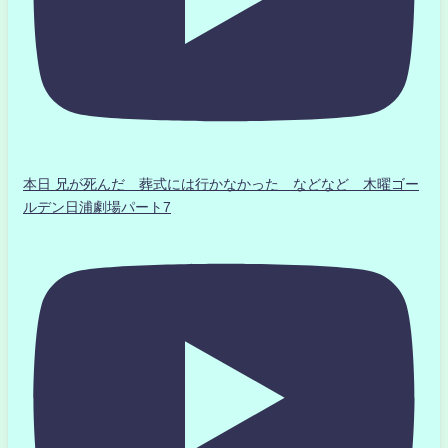
本日 兄が死んだ 葬式には行かなかった などなど 木曜ゴー
ルデン日浦劇場パート7