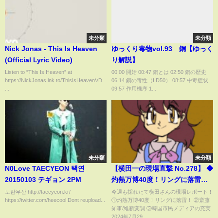
未分類
未分類
Nick Jonas - This Is Heaven
ゆっくり毒物vol.93 銅【ゆっく
(Official Lyric Video)
り解説】
Listen to “This Is Heaven” at
00:00 開始 00:47 銅とは 02:50 銅の歴史
https://NickJonas.lnk.to/ThisIsHeavenVD
06:14 銅の毒性（LD50） 08:57 中毒症状
...
09:57 作用機序 1...
未分類
未分類
N0Love TAECYEON 택연
【横田一の現場直撃 No.278】 ◆
20150103 テギョン 2PM
灼熱万博40度！リングに落雷！
◆斎藤知事 / 維新変調 ◆韓国市
노란우산 http://taecyeon.kr/
今週も採れたて横田さんの現場レポート！
https://twitter.com/heecool Dont reupload...
①灼熱万博40度！リングに落雷！ ②斎藤
民メディア 20240729
知事/維新変調 ③韓国市民メディアの充実
2024年7月29...