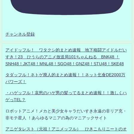
チャンネル登録
アイドッフル！ ワタクシ的まとめ速報 地下格闘アイドルだい
すき！23 ひうらのアニメ放送局101ちゃんねる BNK48 ！
SNH48！JKT48！MNL48！SGO48！GNZ48！STU48！SKE48
タダッフル！ネトゲ廃人的まとめ速報！！ネット乞食DE2000万
パワーズ！
・ハゲッフル！哀愁のハゲ男の髪ってるまとめ速報！！激しくハ
ゲっTEL？
ロボットアニメ！メカと美少女キャラだいすき永遠の非リア充・
非モテ星人 ！あらゆるマニアの為のマニアックサイト
アニゲタレスト（元祖！アニメッフル） ひきこもりニートのオ