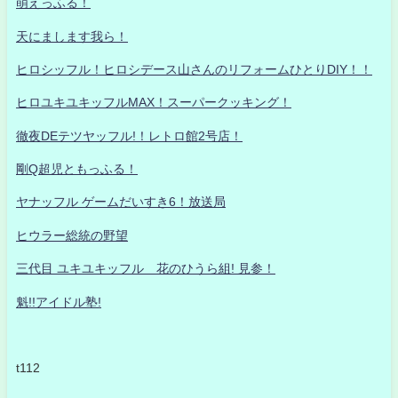
萌えっふる！
天にまします我ら！
ヒロシッフル！ヒロシデース山さんのリフォームひとりDIY！！
ヒロユキユキッフルMAX！スーパークッキング！
徹夜DEテツヤッフル!！レトロ館2号店！
剛Q超児ともっふる！
ヤナッフル ゲームだいすき6！放送局
ヒウラー総統の野望
三代目 ユキユキッフル 花のひうら組! 見参！
魁!!アイドル塾!
t112