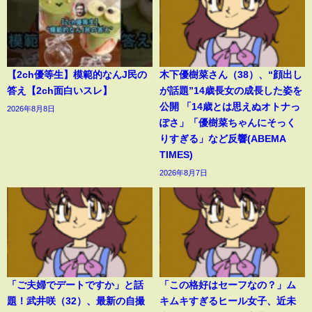
【2ch優等生】模範的なんJ民の
木下優樹菜さん（38）、“顔出し
答え【2ch面白いスレ】
が話題”14歳長女の成長した姿を
公開 「14歳とは思えぬオトナっ
2026年8月8日
ぽさ」「優樹菜ちゃんにそっく
りすぎる」など反響(ABEMA
TIMES)
2026年8月7日
「ご夫婦でデートですか」と話
「この格好はセーフなの？」ム
題！武井咲（32）、最新の自撮
キムキすぎるヒール女子、近未