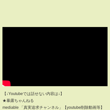
【↓Youtubeでは話せない内容は↓】
★暴露ちゃんねる
mediable 「真実追求チャンネル」【youtube削除動画等】