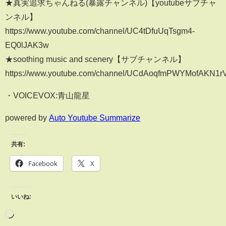
★真実追求ちゃんねる(暴露チャンネル)【youtubeサブチャ
ンネル】
https://www.youtube.com/channel/UC4tDfuUqTsgm4-
EQ0lJAK3w
★soothing music and scenery【サブチャンネル】
https://www.youtube.com/channel/UCdAoqfmPWYMofAKN1
・VOICEVOX:青山龍星
powered by
Auto Youtube Summarize
共有:
Facebook
X
いいね: