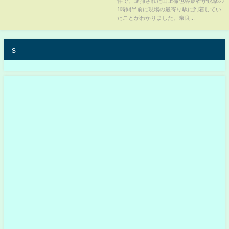
件で、逮捕された山上徹也容疑者が銃撃の
1時間半前に現場の最寄り駅に到着してい
たことがわかりました。奈良...
s