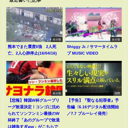
最近書いた記事
未分類
未分類
熊本でまた震度6強 2人死
Shiggy Jr. / サマータイムラ
亡、2人心肺停止(16/04/16)
ブ MUSIC VIDEO
未分類
国際
【悲報】韓国W杯グループリ
【予告】『聖なる犯罪者』予
ーグ敗退決定！コンゴに沈め
告編〈6.16デジタル配信開始
られてソンフンミン最後のW
／7.7 ブルーレイ発売〉
杯終了「あのグループで敗退
は雑魚すぎww」がこちらで