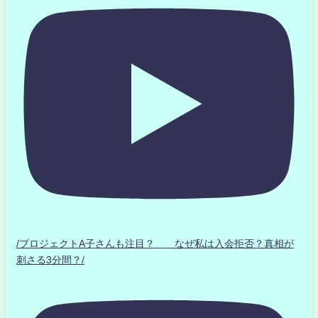
/プロジェクトA子さんも注目？ なぜ私は入会拒否？真相が
刺さる3分間？/