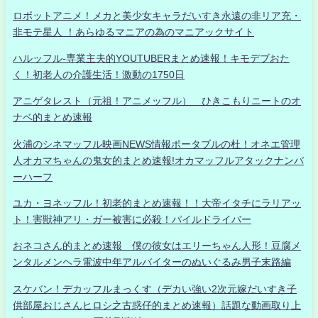
ロボットアニメ！メカと美少女キャラだいすき永遠の非リア充・
非モテ星人 ！あらゆるマニアの為のマニアックサイト
ハルッフル-専業主夫的YOUTUBERまとめ速報！キモデブおた
く！初老人の介護生活！激動の1750日
アニゲタレスト（元祖！アニメッフル） ひきこもりニートのオ
ナベ的まとめ速報
火浦のシネマッフル映画NEWS情報ポータブルの杜！オネエ管理
人オカマちゃんの鬼女的まとめ速報!オカマッフルアタックナンバ
ーハーフ
ユカ・ヨネッフル！初老的まとめ速報！！大帝イタチにラリアッ
ト！害獣神アリ・ガー被害に必殺！パイルドライバー
おネコさん的まとめ速報 僕の彼女はエリーちゃん人形！豆腐メ
ンタルメンヘラ電波中年アルバイターのぬいぐるみ男子末路編
スケバン！デカッフルまっくす（デカい強い2次元嫁だいすき子
供部屋おじさんヒロシ之古惑仔的まとめ速報）話題な動画取り上