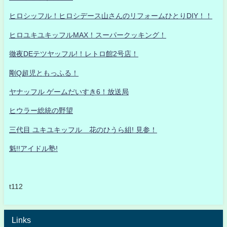
ヒロシッフル！ヒロシデース山さんのリフォームひとりDIY！！
ヒロユキユキッフルMAX！スーパークッキング！
徹夜DEテツヤッフル!！レトロ館2号店！
剛Q超児ともっふる！
ヤナッフル ゲームだいすき6！放送局
ヒウラー総統の野望
三代目 ユキユキッフル 花のひうら組! 見参！
魁!!アイドル塾!
t112
Links