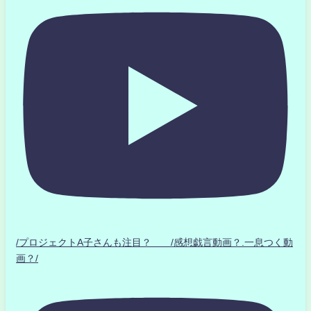
/プロジェクトA子さんも注目？ /感想戯言動画？.一息つく動
画？/