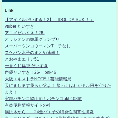
Link
【アイドルだいすき！2】「IDOL DAISUKI！」
vtuber だいすき
アニメだいすき！26-
オラシオンの競馬グランプリ
スーパーウンコウーマンT・子なし
スケバン氷子のまとめ速報！
とおやまエリア51
一番くじ福袋 だいすき
声優だいすき！26- bnk46
大阪エキストラNOTE！芸能情報局
天にまします我らが父よ！ 願わくはわがドル円を守りた
まえ！
実録パチンコ梁山泊！パチンコakb108道
有益便利情報サイトの杜
病は木から！ 24金バエ子の特発性間質性肺炎