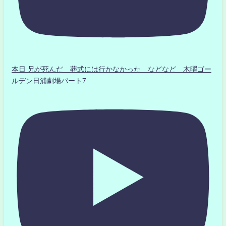
本日 兄が死んだ 葬式には行かなかった などなど 木曜ゴー
ルデン日浦劇場パート7