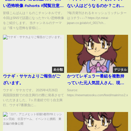
い恐怖映像 #shorts #閲覧注意 #
ない人はどうなるのか？これか
心霊
らの保険証について正確な情報
皆様こんばんは！ものこチャンネルです。
?毎月発刊されるキャッシュリッチレター
今回はSNSで話題になったヤバい恐怖映像
はコチラ↓↓↓? https://yt.mirai-
をお伝えします！
をご紹介します。 当チャンネルのテーマ
japan.co.jp/ab/crl_001?ch...
は『様々な恐怖を皆様に...
未分類
デジタル
ウナギ・サヤカよりご報告がご
かつてレギュラー番組を複数持
ざいます。
っていた元人気芸人さん、現在
の収入事情を打ち明ける・・・
ウナギ・サヤカです。 2025年4月26日
Source:
両国国技館での自主興行の際に発表させて
https://newmatosoku.com/feed/main/rss2.xml.
いただきました、7ヶ月連続で行う自主興
行、ウナギ7番勝負に...