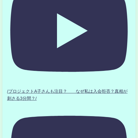
/プロジェクトA子さんも注目？ なぜ私は入会拒否？真相が
刺さる3分間？/