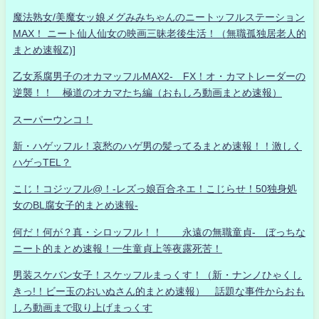
魔法熟女/美魔女ッ娘メグみみちゃんのニートッフルステーション
MAX！ ニート仙人仙女の映画三昧老後生活！（無職孤独居老人的
まとめ速報Z)]
乙女系腐男子のオカマッフルMAX2- FX！オ・カマトレーダーの
逆襲！！ 極道のオカマたち編（おもしろ動画まとめ速報）
スーパーウンコ！
新・ハゲッフル！哀愁のハゲ男の髪ってるまとめ速報！！激しく
ハゲっTEL？
こじ！コジッフル@！-レズっ娘百合ネエ！こじらせ！50独身処
女のBL腐女子的まとめ速報-
何だ！何が？真・シロッフル！！ 永遠の無職童貞- ぼっちな
ニート的まとめ速報！一生童貞上等夜露死苦！
男装スケバン女子！スケッフルまっくす！（新・ナンノひゃくし
きっ!！ビー玉のおいぬさん的まとめ速報） 話題な事件からおも
しろ動画まで取り上げまっくす