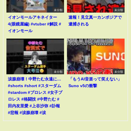
未分類
未分類
イオンモールアキネイター
速報！見立真一カンボジアで
4(眼鏡屋編) #vtuber #解説 #
逮捕される
イオンモール
未分類
未分類
涙腺崩壊！中野たむ永遠に…
「もうAI音楽って笑えない」
#shorts #short #スターダム
Suno v5の衝撃
#stardom #プロレス #女子プ
ロレス #格闘技 #中野たむ #
田内友里愛 #上谷沙弥 #訃報
#悲報 #涙腺崩壊 #涙