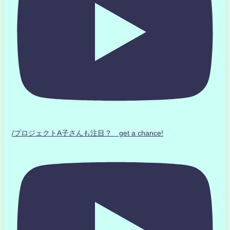
/プロジェクトA子さんも注目？ get a chance!