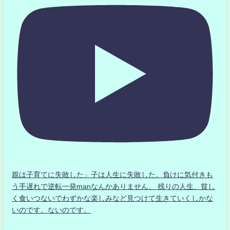
親は子育てに失敗した」子は人生に失敗した。負けに気付きも
う手遅れで逆転一発manなんかありません、 残りの人生、貧し
く食いつないでわずかな楽しみなど見つけて生きていくしかな
いのです。ないのです。