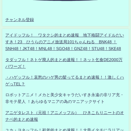
チャンネル登録
アイドッフル！ ワタクシ的まとめ速報 地下格闘アイドルだい
すき！23 ひうらのアニメ放送局101ちゃんねる BNK48 ！
SNH48！JKT48！MNL48！SGO48！GNZ48！STU48！SKE48
タダッフル！ネトゲ廃人的まとめ速報！！ネット乞食DE2000万
パワーズ！
・ハゲッフル！哀愁のハゲ男の髪ってるまとめ速報！！激しくハ
ゲっTEL？
ロボットアニメ！メカと美少女キャラだいすき永遠の非リア充・
非モテ星人 ！あらゆるマニアの為のマニアックサイト
アニゲタレスト（元祖！アニメッフル） ひきこもりニートのオ
ナベ的まとめ速報
ユカ・ヨネッフル！初老的まとめ速報！！大帝イタチにラリアッ