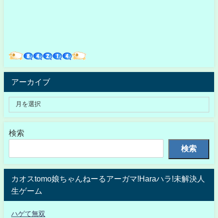
アーカイブ
検索
検索
カオスtomo娘ちゃんねーるアーガマ!Haraハラ!未解決人
生ゲーム
ハゲて無双