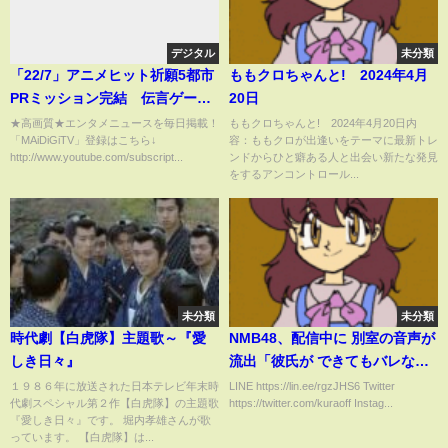
デジタル
未分類
「22/7」アニメヒット祈願5都市
ももクロちゃんと! 2024年4月
PRミッション完結 伝言ゲー
20日
ム、イベントに挑戦 東京編の
★高画質★エンタメニュースを毎日掲載！
ももクロちゃんと! 2024年4月20日内
「MAiDiGiTV」登録はこちら↓
容：ももクロが出逢いをテーマに最新トレ
映像公開
http://www.youtube.com/subscript...
ンドからひと癖ある人と出会い新たな発見
をするアンコントロール...
未分類
未分類
時代劇【白虎隊】主題歌～『愛
NMB48、配信中に 別室の音声が
しき日々』
流出「彼氏が できてもバレなき
ゃOK」#NMB48#AKB48#アイド
１９８６年に放送された日本テレビ年末時
LINE https://lin.ee/rgzJHS6 Twitter
代劇スペシャル第２作【白虎隊】の主題歌
https://twitter.com/kuraoff Instag...
ル#石山千尋
『愛しき日々』です。 堀内孝雄さんが歌
っています。 【白虎隊】は...