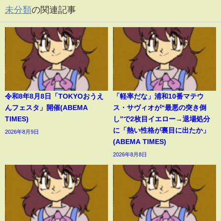
未分類
の関連記事
令和8年8月8日「TOKYOおうえ
「軽率だな」浦和10番マテウ
んフェスタ」開催(ABEMA
ス・サヴィオが“最悪の突き倒
TIMES)
し”で2枚目イエロー→退場処分
に「熱い性格が裏目に出たか」
2026年8月9日
(ABEMA TIMES)
2026年8月8日