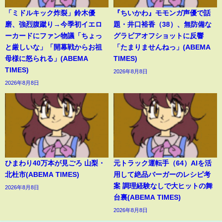
「ミドルキック炸裂」鈴木優
『ちいかわ』モモンガ声優で話
磨、強烈腹蹴り→今季初イエロ
題・井口裕香（38）、無防備な
ーカードにファン物議「ちょっ
グラビアオフショットに反響
と厳しいな」「開幕戦からお祖
「たまりませんねっ」(ABEMA
母様に怒られる」(ABEMA
TIMES)
TIMES)
2026年8月8日
2026年8月8日
ひまわり40万本が見ごろ 山梨・
元トラック運転手（64）AIを活
北杜市(ABEMA TIMES)
用して絶品バーガーのレシピ考
案 調理経験なしで大ヒットの舞
2026年8月8日
台裏(ABEMA TIMES)
2026年8月8日