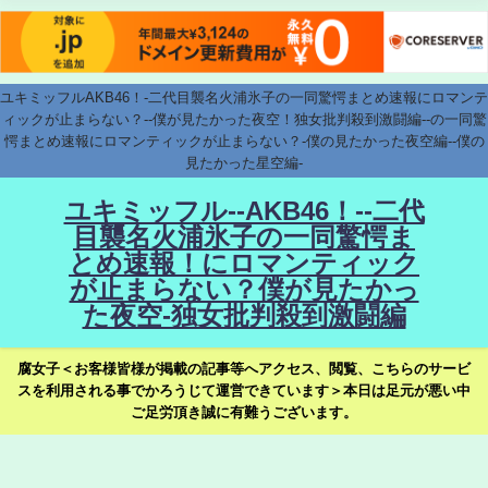
ユキミッフルAKB46！-二代目襲名火浦氷子の一同驚愕まとめ速報にロマンテ
ィックが止まらない？--僕が見たかった夜空！独女批判殺到激闘編--の一同驚
愕まとめ速報にロマンティックが止まらない？-僕の見たかった夜空編--僕の
見たかった星空編-
ユキミッフル--AKB46！--二代
目襲名火浦氷子の一同驚愕ま
とめ速報！にロマンティック
が止まらない？僕が見たかっ
た夜空-独女批判殺到激闘編
腐女子＜お客様皆様が掲載の記事等へアクセス、閲覧、こちらのサービ
スを利用される事でかろうじて運営できています＞本日は足元が悪い中
ご足労頂き誠に有難うございます。