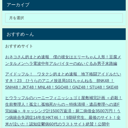
アーカイブ
おすすめ～ん
おすすめサイト
おネコさん的まとめ速報 僕の彼女はエリーちゃん人形！豆腐メ
ンタルメンヘラ電波中年アルバイターのぬいぐるみ男子末路編
アイドッフル！ ワタクシ的まとめ速報 地下格闘アイドルだい
すき！23 ひうらのアニメ放送局101ちゃんねる BNK48 ！
SNH48！JKT48！MNL48！SGO48！GNZ48！STU48！SKE48
ヒウラッフルのハーニーフィニッシュゴミ屋敷補完計画 ＜必殺！
生前整理人！孤立し孤独死からの～特殊清掃・遺品整理への道F
完結編＞ キャッシング計1500万返済：厨二病借金3500万円！う
つ病統合失調症14年生HKT46！！9期研究生、最後のサイト！全
米が泣いた！認知症鬱病60代のラストサイト絶賛！公開中