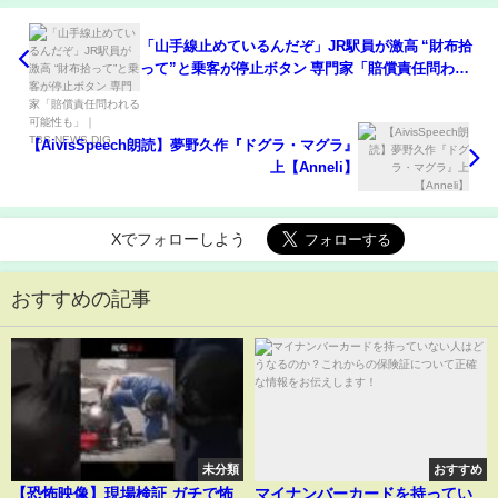
「山手線止めているんだぞ」JR駅員が激高 “財布拾
って”と乗客が停止ボタン 専門家「賠償責任問われ
る可能性も」｜TBS NEWS DIG
【AivisSpeech朗読】夢野久作『ドグラ・マグラ』
上【Anneli】
Xでフォローしよう
おすすめの記事
未分類
おすすめ
【恐怖映像】現場検証 ガチで怖
マイナンバーカードを持ってい