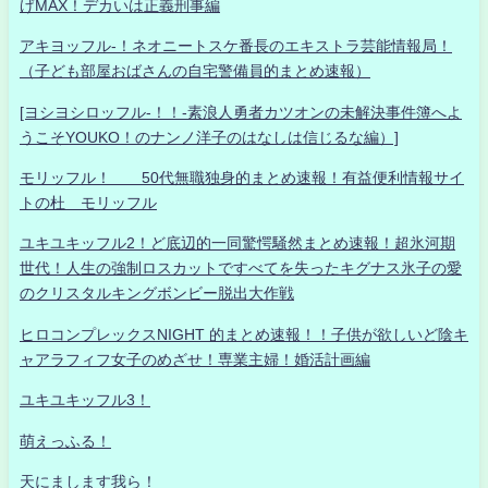
げMAX！デカいは正義刑事編
アキヨッフル-！ネオニートスケ番長のエキストラ芸能情報局！
（子ども部屋おばさんの自宅警備員的まとめ速報）
[ヨシヨシロッフル-！！-素浪人勇者カツオンの未解決事件簿へよ
うこそYOUKO！のナンノ洋子のはなしは信じるな編）]
モリッフル！ 50代無職独身的まとめ速報！有益便利情報サイ
トの杜 モリッフル
ユキユキッフル2！ど底辺的一同驚愕騒然まとめ速報！超氷河期
世代！人生の強制ロスカットですべてを失ったキグナス氷子の愛
のクリスタルキングボンビー脱出大作戦
ヒロコンプレックスNIGHT 的まとめ速報！！子供が欲しいど陰キ
ャアラフィフ女子のめざせ！専業主婦！婚活計画編
ユキユキッフル3！
萌えっふる！
天にまします我ら！