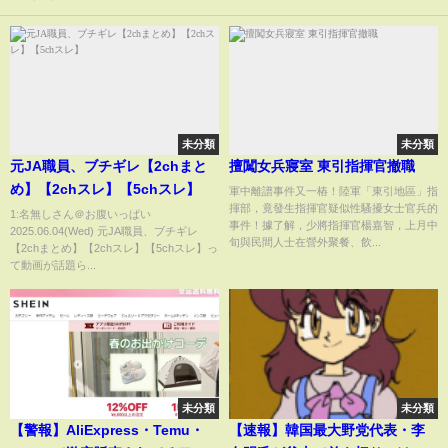
未分類
未分類
元JA職員、ブチギレ【2chまと
擅闖女兵寢室 東引指揮官撤職
め】【2chスレ】【5chスレ】
軍中離譜事件又一樁！陸軍「東引地區」指
揮部，竟發生指揮官疑似性騷擾女士官兵的
1:名無しさん＠お腹いっぱい
事件！據了解，少將指揮官楊嘉智，上月中
2025.06.04(Wed) 元JA職員、ブチギレ
旬與民間人士在營外聚餐、飲...
【2chまとめ】【2chスレ】【5chスレ】っ
て動画が話題ら...
未分類
未分類
【警報】AliExpress・Temu・
【速報】韓国最大野党代表・李