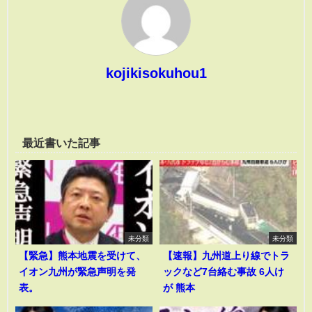
kojikisokuhou1
最近書いた記事
未分類
未分類
【緊急】熊本地震を受けて、
【速報】九州道上り線でトラ
イオン九州が緊急声明を発
ックなど7台絡む事故 6人け
表。
が 熊本