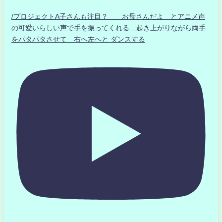
/プロジェクトA子さんも注目？ お母さんだよ とアニメ声
の可愛いらしい声で手を振ってくれる 起き上がりながら両手
をパタパタさせて 右へ左へと ダンスする