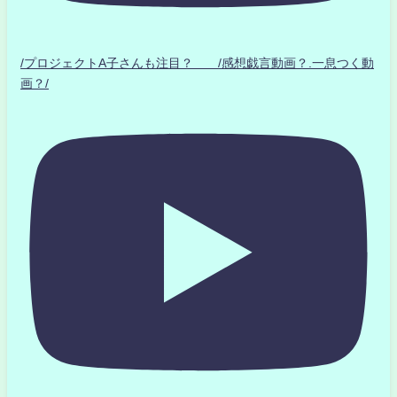
/プロジェクトA子さんも注目？ /感想戯言動画？.一息つく動
画？/