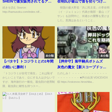
SHEINで激安販売されてるアク
在明氏が釜山で首を切りつけら
セサリーや服 ゲロヤバかっ
れる 韓国メディア(2024年1月2
続きを読む Source:
韓国の最大野党「共に民主党」の李在明
http://hamusoku.com/index.rdf...
（イ・ジェミョン）代表が南部・釜山（プ
た・・・
日)
サン）を訪問中に、何者かの襲撃を受けま
した。意識はあるということ...
未分類
未分類
【パタヤ】トコジラミとの1年間
【押井守】装甲騎兵ボトムズ
の戦いに勝利！
灰色の魔女【新スコープドッ
グ？】
「トコジラミが自宅で発生」 これは恥ず
たのしみ！ －－－－－－－－－－－－－
かしいことであり、公にする人は少ないで
－－－－－－－－ ■声の出演 VOICEVOX
すが、海外旅行の一般化、殺虫剤の使用制
様 https://voicevox.hiroshiba...
限、殺虫剤に耐性を持つスー...