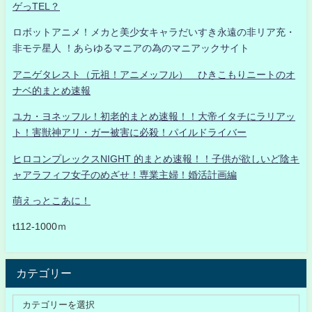
ゲっTEL？
ロボットアニメ！メカと美少女キャラだいすき永遠の非リア充・
非モテ星人 ！あらゆるマニアの為のマニアックサイト
アニゲタレスト（元祖！アニメッフル） ひきこもりニートのオ
ナベ的まとめ速報
ユカ・ヨネッフル！初老的まとめ速報！！大帝イタチにラリアッ
ト！害獣神アリ・ガー被害に必殺！パイルドライバー
ヒロコンプレックスNIGHT 的まとめ速報！！子供が欲しいど陰キ
ャアラフィフ女子のめざせ！専業主婦！婚活計画編
萌えっとこあに！
t112-1000ｍ
カテゴリー