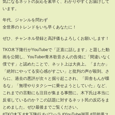
気になるネットの反応を素早く、わかりやすくお届けして
います。
年代、ジャンルを問わず
全世界のトレンドをいち早くあなたに！
ぜひ、チャンネル登録と高評価もよろしくお願いします！
TKO木下隆行がYouTubeで「正直に話します」と題した動
画を公開し、YouTuber青木歌音さんの告発に「間違いなく
僕です」と認めたことで、ネット上は大炎上。「またか」
「絶対にやってる安心感がすごい」と批判の声が殺到。さ
らに、過去の悪評が次々と掘り起こされ、「田舎もんが喋
るな」「無理やりタクシーに乗せようとしていた」など、
これまでの言動にも注目が集まる事態に。木下氏は本当に
反省しているのか？この話題に対するネット民の反応をま
とめました。ぜひ最後までご覧ください。
#TKO木下 #木下隆行 #パワハラ #YouTube謝罪 #芸能界ス