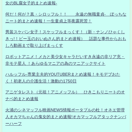
女のBL腐女子的まとめ速報-
何だ！何が？真・シロッフル！！ 永遠の無職童貞- ぼっちな
ニート的まとめ速報！一生童貞上等夜露死苦！
男装スケバン女子！スケッフルまっくす！（新・ナンノひゃくし
きっ!！ビー玉のおいぬさん的まとめ速報） 話題な事件からおも
しろ動画まで取り上げまっくす
ロボットアニメ！メカと美少女キャラだいすき永遠の非リア充・
非モテ星人 ！あらゆるマニアの為のマニアックサイト
ハルッフル-専業主夫的YOUTUBERまとめ速報！キモデブおた
く！初老人の介護生活！激動の1750日
アニゲタレスト（元祖！アニメッフル） ひきこもりニートのオ
ナベ的まとめ速報
火浦のシネマッフル映画NEWS情報ポータブルの杜！オネエ管理
人オカマちゃんの鬼女的まとめ速報!オカマッフルアタックナンバ
ーハーフ