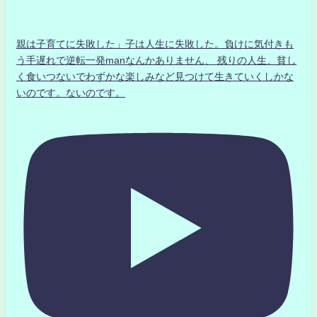
親は子育てに失敗した」子は人生に失敗した。負けに気付きも
う手遅れで逆転一発manなんかありません、 残りの人生、貧し
く食いつないでわずかな楽しみなど見つけて生きていくしかな
いのです。ないのです。