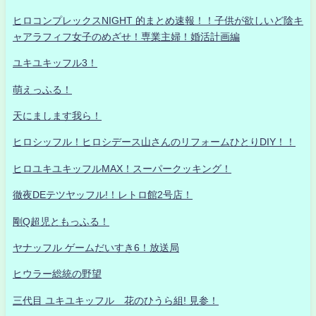
ヒロコンプレックスNIGHT 的まとめ速報！！子供が欲しいど陰キ
ャアラフィフ女子のめざせ！専業主婦！婚活計画編
ユキユキッフル3！
萌えっふる！
天にまします我ら！
ヒロシッフル！ヒロシデース山さんのリフォームひとりDIY！！
ヒロユキユキッフルMAX！スーパークッキング！
徹夜DEテツヤッフル!！レトロ館2号店！
剛Q超児ともっふる！
ヤナッフル ゲームだいすき6！放送局
ヒウラー総統の野望
三代目 ユキユキッフル 花のひうら組! 見参！