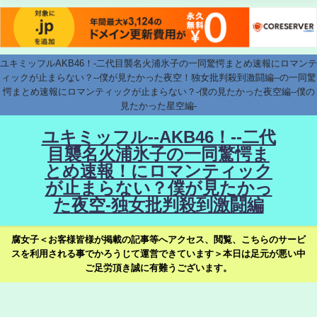
ユキミッフルAKB46！-二代目襲名火浦氷子の一同驚愕まとめ速報にロマンテ
ィックが止まらない？--僕が見たかった夜空！独女批判殺到激闘編--の一同驚
愕まとめ速報にロマンティックが止まらない？-僕の見たかった夜空編--僕の
見たかった星空編-
ユキミッフル--AKB46！--二代
目襲名火浦氷子の一同驚愕ま
とめ速報！にロマンティック
が止まらない？僕が見たかっ
た夜空-独女批判殺到激闘編
腐女子＜お客様皆様が掲載の記事等へアクセス、閲覧、こちらのサービ
スを利用される事でかろうじて運営できています＞本日は足元が悪い中
ご足労頂き誠に有難うございます。