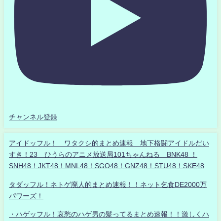
チャンネル登録
アイドッフル！ ワタクシ的まとめ速報 地下格闘アイドルだい
すき！23 ひうらのアニメ放送局101ちゃんねる BNK48 ！
SNH48！JKT48！MNL48！SGO48！GNZ48！STU48！SKE48
タダッフル！ネトゲ廃人的まとめ速報！！ネット乞食DE2000万
パワーズ！
・ハゲッフル！哀愁のハゲ男の髪ってるまとめ速報！！激しくハ