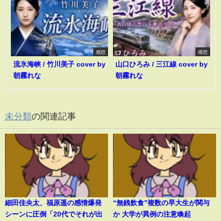
感想
感想
流氷海峡 / 竹川美子 cover by
山口ひろみ / 三江線 cover by
朝霧れな
朝霧れな
未分類
の関連記事
細田佳央太、福原遥の感情爆発
“無銭飲食”複数の早大生が関与
シーンに圧倒「20代でそれが出
か 大学が異例の注意喚起