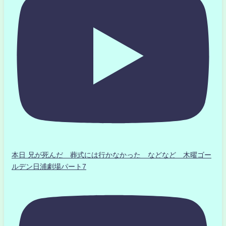
本日 兄が死んだ 葬式には行かなかった などなど 木曜ゴー
ルデン日浦劇場パート7