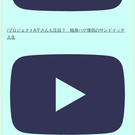
/プロジェクトA子さんも注目？ 独身ハゲ僧侶のサンドイッチ
人生