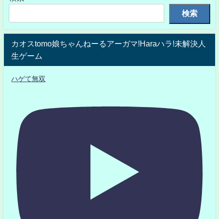
検索
カオスtomo娘ちゃんねーるアーガマ!Haraハラ!未解決人
生ゲーム
ハゲて無双