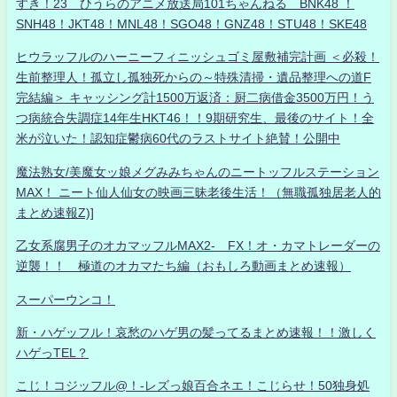
すき！23 ひうらのアニメ放送局101ちゃんねる BNK48 ！
SNH48！JKT48！MNL48！SGO48！GNZ48！STU48！SKE48
ヒウラッフルのハーニーフィニッシュゴミ屋敷補完計画 ＜必殺！
生前整理人！孤立し孤独死からの～特殊清掃・遺品整理への道F
完結編＞ キャッシング計1500万返済：厨二病借金3500万円！う
つ病統合失調症14年生HKT46！！9期研究生、最後のサイト！全
米が泣いた！認知症鬱病60代のラストサイト絶賛！公開中
魔法熟女/美魔女ッ娘メグみみちゃんのニートッフルステーション
MAX！ ニート仙人仙女の映画三昧老後生活！（無職孤独居老人的
まとめ速報Z)]
乙女系腐男子のオカマッフルMAX2- FX！オ・カマトレーダーの
逆襲！！ 極道のオカマたち編（おもしろ動画まとめ速報）
スーパーウンコ！
新・ハゲッフル！哀愁のハゲ男の髪ってるまとめ速報！！激しく
ハゲっTEL？
こじ！コジッフル@！-レズっ娘百合ネエ！こじらせ！50独身処