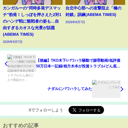
カンガルーの“同時多発デスマッ
台北中心部への攻撃阻止「橋の
チ”勃発！しっぽを押さえた2対1
封鎖」訓練(ABEMA TIMES)
のハンデ戦に観戦者の姿も…自
2026年8月7日
由すぎるカオスな光景が話題
(ABEMA TIMES)
2026年8月7日
【後編】TKO木下/パワハラ騒動で謝罪動画/低評価
50万日本一記録/相方木本が投資トラブル/どん底の
二人で再起かけ…
ナダルにパワハラしてみた
Xでフォローしよう
おすすめの記事