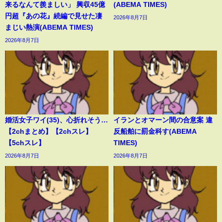
来るなんて羨ましい」 興収45億
(ABEMA TIMES)
円超『あの花』続編で見せた凄
2026年8月7日
まじい熱演(ABEMA TIMES)
2026年8月7日
婚活女子ワイ(35)、心折れそう…
イランとオマーン間の合意案 違
【2chまとめ】【2chスレ】
反船舶に罰金科す(ABEMA
【5chスレ】
TIMES)
2026年8月7日
2026年8月7日