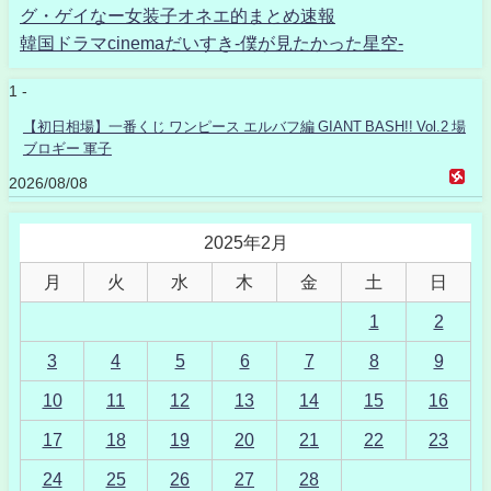
グ・ゲイなー女装子オネエ的まとめ速報
韓国ドラマcinemaだいすき-僕が見たかった星空-
1 -
【初日相場】一番くじ ワンピース エルバフ編 GIANT BASH!! Vol.2 場
ブロギー 軍子
2026/08/08
2025年2月
月
火
水
木
金
土
日
1
2
3
4
5
6
7
8
9
10
11
12
13
14
15
16
17
18
19
20
21
22
23
24
25
26
27
28