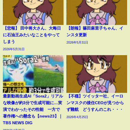
【悲報】 田中将大さん、大晦日
【朗報】篠田麻里子ちゃん、イ
に石油王みたいなことをやって
ンスタ更新
しまう
2026年5月31日
2026年5月31日
最新動画生成AI「Sora2」リアル
【不穏】ツイッター社、イーロ
な映像が約3分で生成可能に…実
ンマスクの後任CEOが見つから
演でわかったその性能 一方で
ず難航 どうすんのこれ・・・
著作権への懸念も【news23】｜
2026年4月25日
TBS NEWS DIG