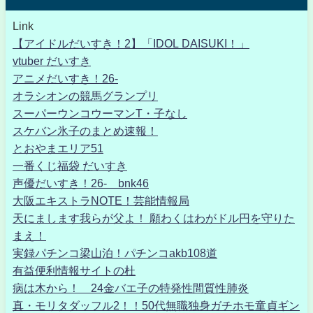
Link
【アイドルだいすき！2】「IDOL DAISUKI！」
vtuber だいすき
アニメだいすき！26-
オラシオンの競馬グランプリ
スーパーウンコウーマンT・子なし
スケバン氷子のまとめ速報！
とおやまエリア51
一番くじ福袋 だいすき
声優だいすき！26- bnk46
大阪エキストラNOTE！芸能情報局
天にまします我らが父よ！ 願わくはわがドル円を守りた
まえ！
実録パチンコ梁山泊！パチンコakb108道
有益便利情報サイトの杜
病は木から！ 24金バエ子の特発性間質性肺炎
真・モリタダッフル2！！50代無職独身ガチホモ童貞ギン