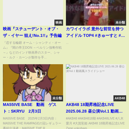
映画
未分類
映画『スチューデント・オブ・
カワイイラボ 意外な前世を持つ
ザ・イヤー 狙え!No.1!!』予告編
アイドル TOP4 #きゅーすと #ふ
るっぱー #きゃんちゅー
『恋する輪廻 オーム・シャンティ・オー
...
ム』『闇の帝王DON ～ベルリン強奪作戦
～』などのインド映画界のスター、シャ
ー・ルク・カーンが製作を手...
未分類
AKB48
MA55IVE BASE 動画 ゲス
AKB48 18期昇格記念LIVE
ト：SKRYU 2月3日
2025.06.28 昼公演Vol.1 動画風
スライドショー
MA55IVE BASE 2025年2月3日内容：
#AKB48 #AKB4818期 #AKB48LIVE #八木
MA55IVE THE RAMPAGEの冠レギュラー
愛月 #大賀彩姫 AKB48 18期昇格記念LIVE
番組出演者：MA55IVE THE R...
Zepp yokoham...