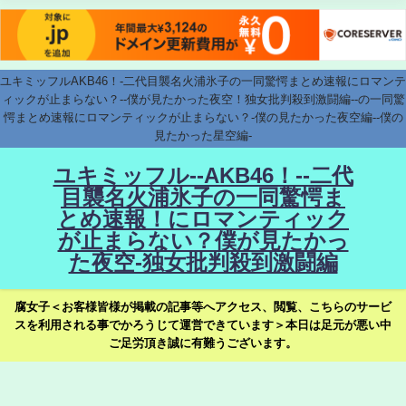
ユキミッフルAKB46！-二代目襲名火浦氷子の一同驚愕まとめ速報にロマンテ
ィックが止まらない？--僕が見たかった夜空！独女批判殺到激闘編--の一同驚
愕まとめ速報にロマンティックが止まらない？-僕の見たかった夜空編--僕の
見たかった星空編-
ユキミッフル--AKB46！--二代
目襲名火浦氷子の一同驚愕ま
とめ速報！にロマンティック
が止まらない？僕が見たかっ
た夜空-独女批判殺到激闘編
腐女子＜お客様皆様が掲載の記事等へアクセス、閲覧、こちらのサービ
スを利用される事でかろうじて運営できています＞本日は足元が悪い中
ご足労頂き誠に有難うございます。