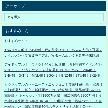
アーカイブ
おすすめ～ん
おすすめサイト
おネコさん的まとめ速報 僕の彼女はエリーちゃん人形！豆腐メ
ンタルメンヘラ電波中年アルバイターのぬいぐるみ男子末路編
アイドッフル！ ワタクシ的まとめ速報 地下格闘アイドルだい
すき！23 ひうらのアニメ放送局101ちゃんねる BNK48 ！
SNH48！JKT48！MNL48！SGO48！GNZ48！STU48！SKE48
ヒウラッフルのハーニーフィニッシュゴミ屋敷補完計画 ＜必殺！
生前整理人！孤立し孤独死からの～特殊清掃・遺品整理への道F
完結編＞ キャッシング計1500万返済：厨二病借金3500万円！う
つ病統合失調症14年生HKT46！！9期研究生、最後のサイト！全
米が泣いた！認知症鬱病60代のラストサイト絶賛！公開中