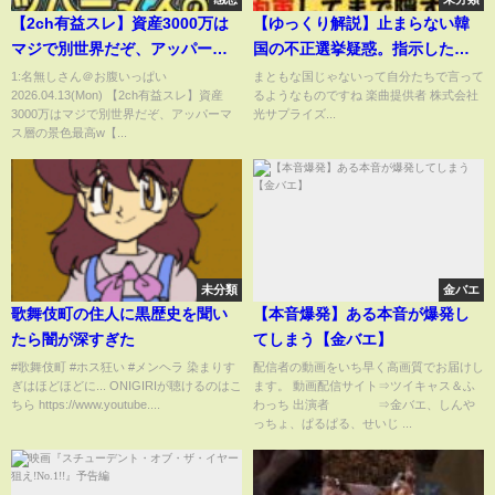
【2ch有益スレ】資産3000万は
【ゆっくり解説】止まらない韓
マジで別世界だぞ、アッパーマ
国の不正選挙疑惑。指示したの
ス層の景色最高w【2chお金ス
はやっぱりアノ人？監視しに来
1:名無しさん＠お腹いっぱい
まともな国じゃないって自分たちで言って
2026.04.13(Mon) 【2ch有益スレ】資産
るようなものですね 楽曲提供者 株式会社
レ】
た米国人を拘束してまで隠し通
3000万はマジで別世界だぞ、アッパーマ
光サプライズ...
す。
ス層の景色最高w【...
未分類
金バエ
歌舞伎町の住人に黒歴史を聞い
【本音爆発】ある本音が爆発し
たら闇が深すぎた
てしまう【金バエ】
#歌舞伎町 #ホス狂い #メンヘラ 染まりす
配信者の動画をいち早く高画質でお届けし
ぎはほどほどに... ONIGIRIが聴けるのはこ
ます。 動画配信サイト⇒ツイキャス＆ふ
ちら https://www.youtube....
わっち 出演者 ⇒金バエ、しんや
っちょ、ぱるぱる、せいじ ...