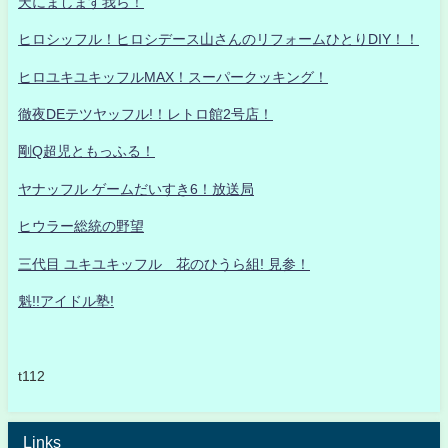
天にまします我ら！
ヒロシッフル！ヒロシデース山さんのリフォームひとりDIY！！
ヒロユキユキッフルMAX！スーパークッキング！
徹夜DEテツヤッフル!！レトロ館2号店！
剛Q超児ともっふる！
ヤナッフル ゲームだいすき6！放送局
ヒウラー総統の野望
三代目 ユキユキッフル 花のひうら組! 見参！
魁!!アイドル塾!
t112
Links