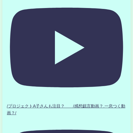
/プロジェクトA子さんも注目？ /感想戯言動画？.一息つく動
画？/