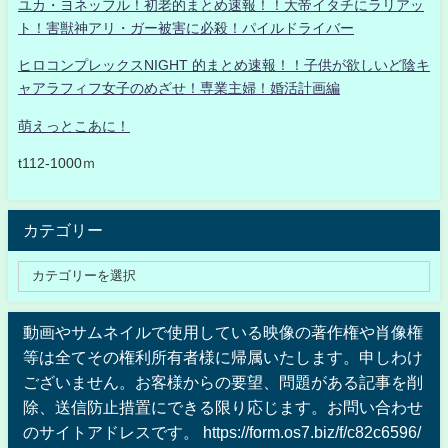
ユカ・ヨネッフル！初老的まとめ速報！！大帝イタチにラリアッ
ト！害獣神アリ・ガー被害に必殺！パイルドライバー
ヒロコンプレックスNIGHT 的まとめ速報！！子供が欲しいど陰キ
ャアラフィフ女子のめざせ！専業主婦！婚活計画編
萌えっとこあに！
t112-1000ｍ
カテゴリー
動画やサムネイルで使用している映像の著作権や肖像権
等は全てその権利所有者様に帰属いたします。申しわけ
ございません。お客様からの要望、問題がある記事を削
除、送信防止措置にできる限り応じます。お問い合わせ
のサイトアドレスです。 https://form.os7.biz/f/c82c6596/