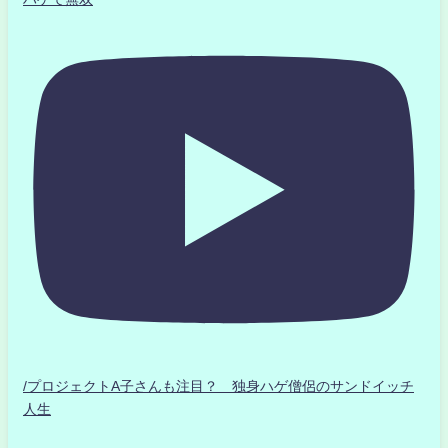
/プロジェクトA子さんも注目？ 独身ハゲ僧侶のサンドイッチ
人生