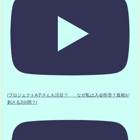
/プロジェクトA子さんも注目？ なぜ私は入会拒否？真相が
刺さる3分間？/