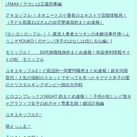
げMAX！デカいは正義刑事編
アキヨッフル-！ネオニートスケ番長のエキストラ芸能情報局！
（子ども部屋おばさんの自宅警備員的まとめ速報）
[ヨシヨシロッフル-！！-素浪人勇者カツオンの未解決事件簿へよ
うこそYOUKO！のナンノ洋子のはなしは信じるな編）]
モリッフル！ 50代無職独身的まとめ速報！有益便利情報サイ
トの杜 モリッフル
ユキユキッフル2！ど底辺的一同驚愕騒然まとめ速報！超氷河期
世代！人生の強制ロスカットですべてを失ったキグナス氷子の愛
のクリスタルキングボンビー脱出大作戦
ヒロコンプレックスNIGHT 的まとめ速報！！子供が欲しいど陰キ
ャアラフィフ女子のめざせ！専業主婦！婚活計画編
ユキユキッフル3！
萌えっふる！