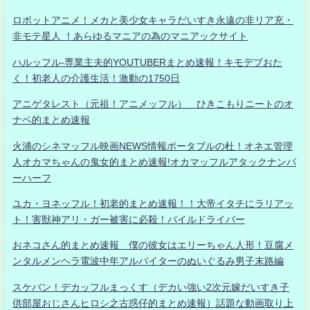
ロボットアニメ！メカと美少女キャラだいすき永遠の非リア充・
非モテ星人 ！あらゆるマニアの為のマニアックサイト
ハルッフル-専業主夫的YOUTUBERまとめ速報！キモデブおた
く！初老人の介護生活！激動の1750日
アニゲタレスト（元祖！アニメッフル） ひきこもりニートのオ
ナベ的まとめ速報
火浦のシネマッフル映画NEWS情報ポータブルの杜！オネエ管理
人オカマちゃんの鬼女的まとめ速報!オカマッフルアタックナンバ
ーハーフ
ユカ・ヨネッフル！初老的まとめ速報！！大帝イタチにラリアッ
ト！害獣神アリ・ガー被害に必殺！パイルドライバー
おネコさん的まとめ速報 僕の彼女はエリーちゃん人形！豆腐メ
ンタルメンヘラ電波中年アルバイターのぬいぐるみ男子末路編
スケバン！デカッフルまっくす（デカい強い2次元嫁だいすき子
供部屋おじさんヒロシ之古惑仔的まとめ速報）話題な動画取り上