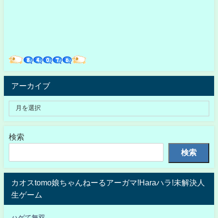
アーカイブ
検索
検索
カオスtomo娘ちゃんねーるアーガマ!Haraハラ!未解決人
生ゲーム
ハゲて無双