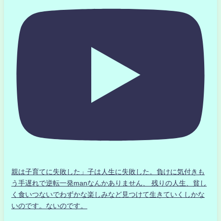
親は子育てに失敗した」子は人生に失敗した。負けに気付きも
う手遅れで逆転一発manなんかありません、 残りの人生、貧し
く食いつないでわずかな楽しみなど見つけて生きていくしかな
いのです。ないのです。