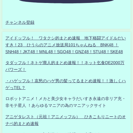
チャンネル登録
アイドッフル！ ワタクシ的まとめ速報 地下格闘アイドルだい
すき！23 ひうらのアニメ放送局101ちゃんねる BNK48 ！
SNH48！JKT48！MNL48！SGO48！GNZ48！STU48！SKE48
タダッフル！ネトゲ廃人的まとめ速報！！ネット乞食DE2000万
パワーズ！
・ハゲッフル！哀愁のハゲ男の髪ってるまとめ速報！！激しくハ
ゲっTEL？
ロボットアニメ！メカと美少女キャラだいすき永遠の非リア充・
非モテ星人 ！あらゆるマニアの為のマニアックサイト
アニゲタレスト（元祖！アニメッフル） ひきこもりニートのオ
ナベ的まとめ速報