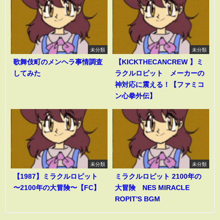
未分類
未分類
歌舞伎町のメンヘラ事情調査
【KICKTHECANCREW 】ミ
してみた
ラクルロピット メーカーの
神対応に震える！【ファミコ
ン心拳外伝】
未分類
未分類
【1987】ミラクルロピット
ミラクルロピット 2100年の
〜2100年の大冒険〜【FC】
大冒険 NES MIRACLE
ROPIT'S BGM