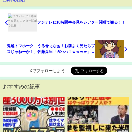
2026年4月25日
フジテレビ10時間半会見をシアター関町で観る！！
鬼越トマホーク「うるせぇなぁ！お前よく見たらブ
スじゃねーか！」佐藤栞里「ガハハ！ｗｗｗｗ」→
Xでフォローしよう
おすすめの記事
感想
未分類