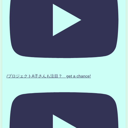
/プロジェクトA子さんも注目？ get a chance!