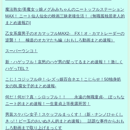
魔法熟女/美魔女ッ娘メグみみちゃんのニートッフルステーション
MAX！ ニート仙人仙女の映画三昧老後生活！（無職孤独居老人的
まとめ速報Z)]
乙女系腐男子のオカマッフルMAX2- FX！オ・カマトレーダーの
逆襲！！ 極道のオカマたち編（おもしろ動画まとめ速報）
スーパーウンコ！
新・ハゲッフル！哀愁のハゲ男の髪ってるまとめ速報！！激しく
ハゲっTEL？
こじ！コジッフル@！-レズっ娘百合ネエ！こじらせ！50独身処
女のBL腐女子的まとめ速報-
何だ！何が？真・シロッフル！！ 永遠の無職童貞- ぼっちな
ニート的まとめ速報！一生童貞上等夜露死苦！
男装スケバン女子！スケッフルまっくす！（新・ナンノひゃくし
きっ!！ビー玉のおいぬさん的まとめ速報） 話題な事件からおも
しろ動画まで取り上げまっくす