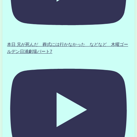
本日 兄が死んだ 葬式には行かなかった などなど 木曜ゴー
ルデン日浦劇場パート7