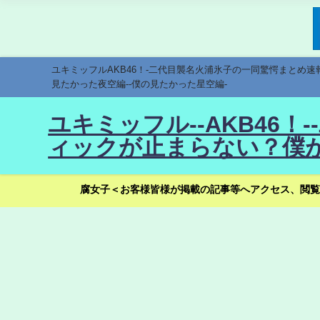
ユキミッフルAKB46！-二代目襲名火浦氷子の一同驚愕まとめ
見たかった夜空編--僕の見たかった星空編-
ユキミッフル--AKB46
ィックが止まらない？僕が
腐女子＜お客様皆様が掲載の記事等へアクセス、閲覧