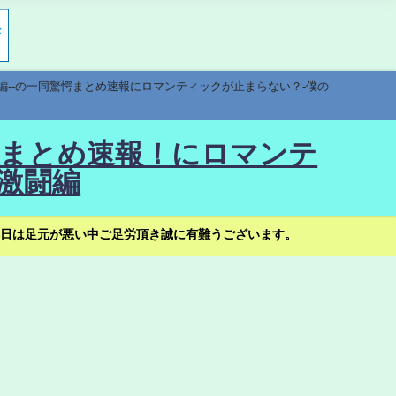
編--の一同驚愕まとめ速報にロマンティックが止まらない？-僕の
驚愕まとめ速報！にロマンテ
激闘編
日は足元が悪い中ご足労頂き誠に有難うございます。