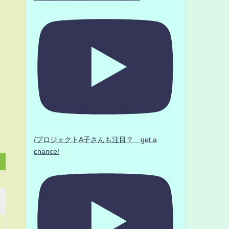
/プロジェクトA子さんも注目？ get a
chance!