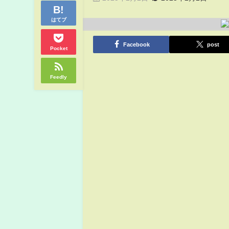
はてブ
Facebook
post
Pocket
Feedly