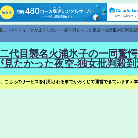
速報にロマンティックが止まらない？--僕が見たかった夜空！独女批判殺到激闘
！--二代目襲名火浦氷子の一同
見たかった夜空-独女批判殺到
、こちらのサービスを利用される事でかろうじて運営できています＞本