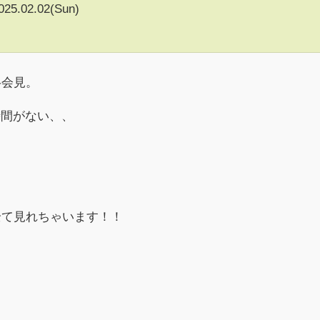
025.02.02(Sun)
半会見。
時間がない、、
！
全て見れちゃいます！！