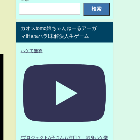
検索
カオスtomo娘ちゃんねーるアーガ
マ!Haraハラ!未解決人生ゲーム
ハゲて無双
/プロジェクトA子さんも注目？ 独身ハゲ僧