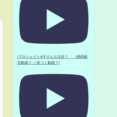
/プロジェクトA子さんも注目？ /感想戯
言動画？.一息つく動画？/