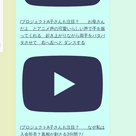
/プロジェクトA子さんも注目？ お母さん
だよ とアニメ声の可愛いらしい声で手を振
ってくれる 起き上がりながら両手をパタパ
タさせて 右へ左へと ダンスする
/プロジェクトA子さんも注目？ なぜ私は
入会拒否？真相が刺さる3分間？/