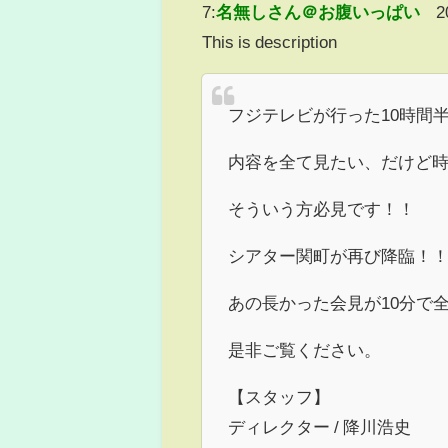
7:
名無しさん＠お腹いっぱい
2
This is description
フジテレビが行った10時間
内容を全て見たい、だけど
そういう方必見です！！
シアター関町が再び降臨！
あの長かった会見が10分で
是非ご覧ください。
【スタッフ】
ディレクター / 降川浩史