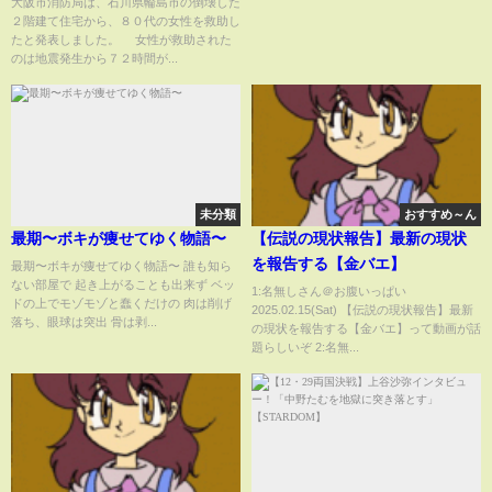
大阪市消防局は、石川県輪島市の倒壊した
２階建て住宅から、８０代の女性を救助し
【石川・輪島市】
たと発表しました。 女性が救助された
のは地震発生から７２時間が...
未分類
おすすめ～ん
最期〜ボキが痩せてゆく物語〜
【伝説の現状報告】最新の現状
を報告する【金バエ】
最期〜ボキが痩せてゆく物語〜 誰も知ら
ない部屋で 起き上がることも出来ず ベッ
1:名無しさん＠お腹いっぱい
ドの上でモゾモゾと蠢くだけの 肉は削げ
2025.02.15(Sat) 【伝説の現状報告】最新
落ち、眼球は突出 骨は剥...
の現状を報告する【金バエ】って動画が話
題らしいぞ 2:名無...