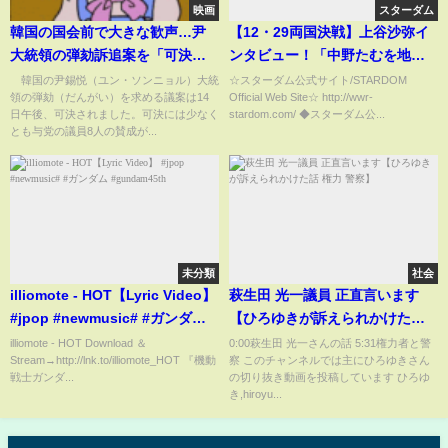
映画
スターダム
韓国の国会前で大きな歓声…尹
【12・29両国決戦】上谷沙弥イ
大統領の弾劾訴追案を「可決」
ンタビュー！「中野たむを地獄
【スーパーJチャンネル】(2024
に突き落とす」【STARDOM】
韓国の尹錫悦（ユン・ソンニョル）大統
☆スターダム公式サイト/STARDOM
領の弾劾（だんがい）を求める議案は14
Official Web Site☆ http://wwr-
年12月14日)
日午後、可決されました。可決には少なく
stardom.com/ ◆スターダム公...
とも与党の議員8人の賛成が...
未分類
社会
illiomote - HOT【Lyric Video】
萩生田 光一議員 正直言います
#jpop #newmusic# #ガンダム
【ひろゆきが訴えられかけた話
#gundam45th
権力 警察】
illiomote - HOT Download ＆
0:00萩生田 光一さんの話 5:31権力者と警
Stream→http://lnk.to/illiomote_HOT 『機動
察 このチャンネルでは主にひろゆきさん
戦士ガンダ...
の切り抜き動画を投稿しています ひろゆ
き,hiroyu...