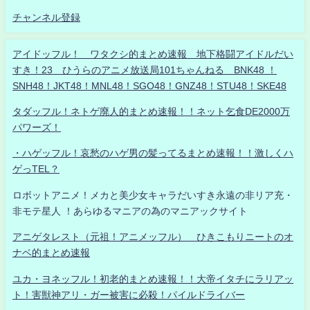
チャンネル登録
アイドッフル！ ワタクシ的まとめ速報 地下格闘アイドルだい
すき！23 ひうらのアニメ放送局101ちゃんねる BNK48 ！
SNH48！JKT48！MNL48！SGO48！GNZ48！STU48！SKE48
タダッフル！ネトゲ廃人的まとめ速報！！ネット乞食DE2000万
パワーズ！
・ハゲッフル！哀愁のハゲ男の髪ってるまとめ速報！！激しくハ
ゲっTEL？
ロボットアニメ！メカと美少女キャラだいすき永遠の非リア充・
非モテ星人 ！あらゆるマニアの為のマニアックサイト
アニゲタレスト（元祖！アニメッフル） ひきこもりニートのオ
ナベ的まとめ速報
ユカ・ヨネッフル！初老的まとめ速報！！大帝イタチにラリアッ
ト！害獣神アリ・ガー被害に必殺！パイルドライバー