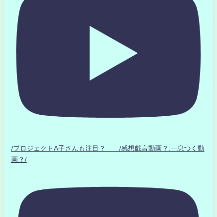
/プロジェクトA子さんも注目？ /感想戯言動画？.一息つく動
画？/