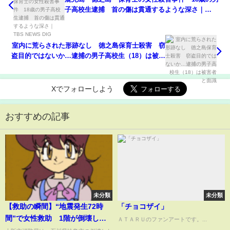
子高校生逮捕 首の傷は貫通するような深さ｜
TBS NEWS DIG
室内に荒らされた形跡なし 徳之島保育士殺害 窃
盗目的ではないか…逮捕の男子高校生（18）は被害
者と面識
Xでフォローしよう
おすすめの記事
未分類
未分類
【救助の瞬間】“地震発生72時
「チョコザイ」
間”で女性救助 1階が倒壊した
ＡＴＡＲＵのファンアートです。...
住宅から 意識あり病院搬送