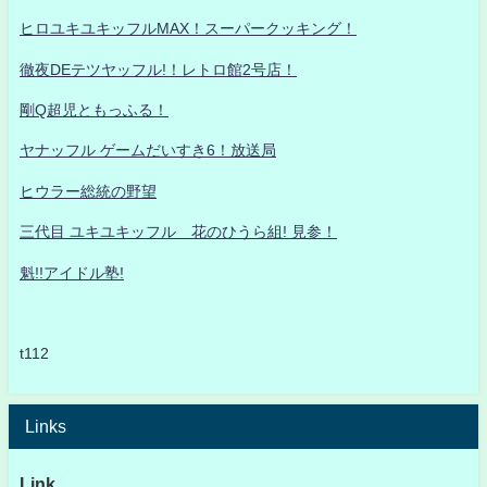
ヒロユキユキッフルMAX！スーパークッキング！
徹夜DEテツヤッフル!！レトロ館2号店！
剛Q超児ともっふる！
ヤナッフル ゲームだいすき6！放送局
ヒウラー総統の野望
三代目 ユキユキッフル 花のひうら組! 見参！
魁!!アイドル塾!
t112
Links
Link