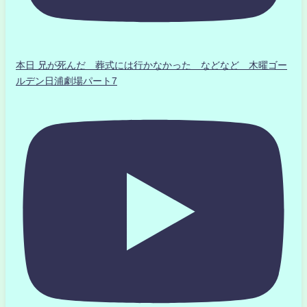
本日 兄が死んだ 葬式には行かなかった などなど 木曜ゴー
ルデン日浦劇場パート7