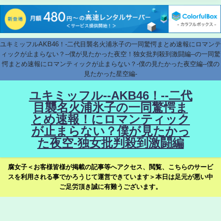
ユキミッフルAKB46！-二代目襲名火浦氷子の一同驚愕まとめ速報にロマンテ
ィックが止まらない？--僕が見たかった夜空！独女批判殺到激闘編--の一同驚
愕まとめ速報にロマンティックが止まらない？-僕の見たかった夜空編--僕の
見たかった星空編-
ユキミッフル--AKB46！--二代
目襲名火浦氷子の一同驚愕ま
とめ速報！にロマンティック
が止まらない？僕が見たかっ
た夜空-独女批判殺到激闘編
腐女子＜お客様皆様が掲載の記事等へアクセス、閲覧、こちらのサービ
スを利用される事でかろうじて運営できています＞本日は足元が悪い中
ご足労頂き誠に有難うございます。