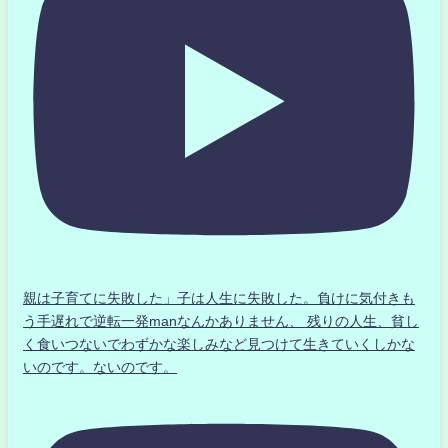
親は子育てに失敗した」子は人生に失敗した。負けに気付きも
う手遅れで逆転一発manなんかありません、 残りの人生、貧し
く食いつないでわずかな楽しみなど見つけて生きていくしかな
いのです。ないのです。