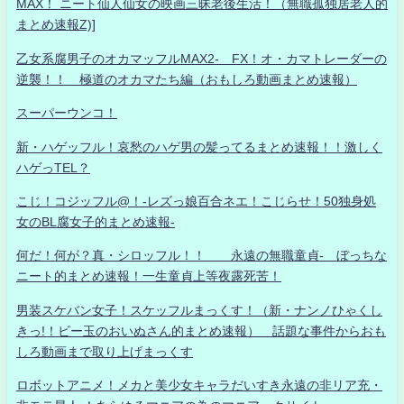
MAX！ ニート仙人仙女の映画三昧老後生活！（無職孤独居老人的
まとめ速報Z)]
乙女系腐男子のオカマッフルMAX2- FX！オ・カマトレーダーの
逆襲！！ 極道のオカマたち編（おもしろ動画まとめ速報）
スーパーウンコ！
新・ハゲッフル！哀愁のハゲ男の髪ってるまとめ速報！！激しく
ハゲっTEL？
こじ！コジッフル@！-レズっ娘百合ネエ！こじらせ！50独身処
女のBL腐女子的まとめ速報-
何だ！何が？真・シロッフル！！ 永遠の無職童貞- ぼっちな
ニート的まとめ速報！一生童貞上等夜露死苦！
男装スケバン女子！スケッフルまっくす！（新・ナンノひゃくし
きっ!！ビー玉のおいぬさん的まとめ速報） 話題な事件からおも
しろ動画まで取り上げまっくす
ロボットアニメ！メカと美少女キャラだいすき永遠の非リア充・