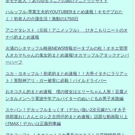
非モテ星人 ！あらゆるマニアの為のマニアックサイト
ハルッフル-専業主夫的YOUTUBERまとめ速報！キモデブおた
く！初老人の介護生活！激動の1750日
アニゲタレスト（元祖！アニメッフル） ひきこもりニートのオ
ナベ的まとめ速報
火浦のシネマッフル映画NEWS情報ポータブルの杜！オネエ管理
人オカマちゃんの鬼女的まとめ速報!オカマッフルアタックナンバ
ーハーフ
ユカ・ヨネッフル！初老的まとめ速報！！大帝イタチにラリアッ
ト！害獣神アリ・ガー被害に必殺！パイルドライバー
おネコさん的まとめ速報 僕の彼女はエリーちゃん人形！豆腐メ
ンタルメンヘラ電波中年アルバイターのぬいぐるみ男子末路編
スケバン！デカッフルまっくす（デカい強い2次元嫁だいすき子
供部屋おじさんヒロシ之古惑仔的まとめ速報）話題な動画取り上
げMAX！デカいは正義刑事編
アキヨッフル-！ネオニートスケ番長のエキストラ芸能情報局！