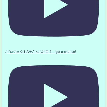
/プロジェクトA子さんも注目？ get a chance!