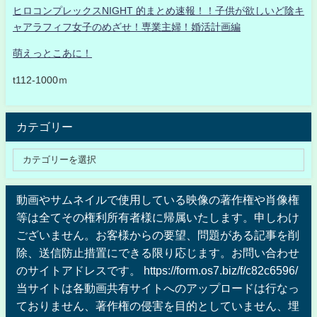
ヒロコンプレックスNIGHT 的まとめ速報！！子供が欲しいど陰キ
ャアラフィフ女子のめざせ！専業主婦！婚活計画編
萌えっとこあに！
t112-1000ｍ
カテゴリー
動画やサムネイルで使用している映像の著作権や肖像権
等は全てその権利所有者様に帰属いたします。申しわけ
ございません。お客様からの要望、問題がある記事を削
除、送信防止措置にできる限り応じます。お問い合わせ
のサイトアドレスです。 https://form.os7.biz/f/c82c6596/
当サイトは各動画共有サイトへのアップロードは行なっ
ておりません、著作権の侵害を目的としていません、埋