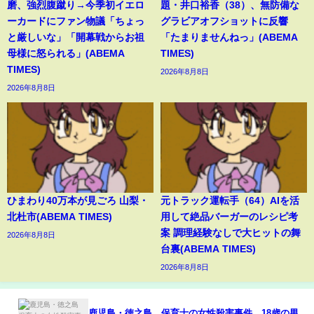
磨、強烈腹蹴り→今季初イエロ
題・井口裕香（38）、無防備な
ーカードにファン物議「ちょっ
グラビアオフショットに反響
と厳しいな」「開幕戦からお祖
「たまりませんねっ」(ABEMA
母様に怒られる」(ABEMA
TIMES)
TIMES)
2026年8月8日
2026年8月8日
ひまわり40万本が見ごろ 山梨・
元トラック運転手（64）AIを活
北杜市(ABEMA TIMES)
用して絶品バーガーのレシピ考
案 調理経験なしで大ヒットの舞
2026年8月8日
台裏(ABEMA TIMES)
2026年8月8日
鹿児島・徳之島 保育士の女性殺害事件 18歳の男