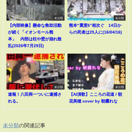
未分類
未分類
【内部映像】懸命な救助活動
熊本“震度6”相次ぐ 14日か
が続く「イオンモール熊
らの死者は25人に(16/04/16)
本」 内部は柱や壁が崩れ散
乱(2026年7月29日)
未分類
未分類
速報！八田與一ついに逮捕さ
【AI演歌】こころの花道 / 朝
れる。
花美穂 cover by 朝霧れな
未分類
の関連記事