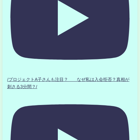
/プロジェクトA子さんも注目？ なぜ私は入会拒否？真相が
刺さる3分間？/