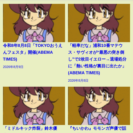
令和8年8月8日「TOKYOおうえ
「軽率だな」浦和10番マテウ
んフェスタ」開催(ABEMA
ス・サヴィオが“最悪の突き倒
TIMES)
し”で2枚目イエロー→退場処分
に「熱い性格が裏目に出たか」
2026年8月9日
(ABEMA TIMES)
2026年8月8日
「ミドルキック炸裂」鈴木優
『ちいかわ』モモンガ声優で話