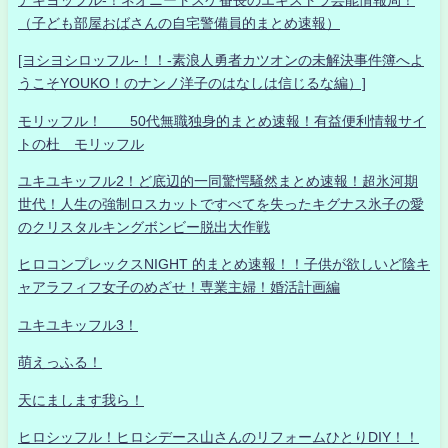
（子ども部屋おばさんの自宅警備員的まとめ速報）
[ヨシヨシロッフル-！！-素浪人勇者カツオンの未解決事件簿へよ
うこそYOUKO！のナンノ洋子のはなしは信じるな編）]
モリッフル！ 50代無職独身的まとめ速報！有益便利情報サイ
トの杜 モリッフル
ユキユキッフル2！ど底辺的一同驚愕騒然まとめ速報！超氷河期
世代！人生の強制ロスカットですべてを失ったキグナス氷子の愛
のクリスタルキングボンビー脱出大作戦
ヒロコンプレックスNIGHT 的まとめ速報！！子供が欲しいど陰キ
ャアラフィフ女子のめざせ！専業主婦！婚活計画編
ユキユキッフル3！
萌えっふる！
天にまします我ら！
ヒロシッフル！ヒロシデース山さんのリフォームひとりDIY！！