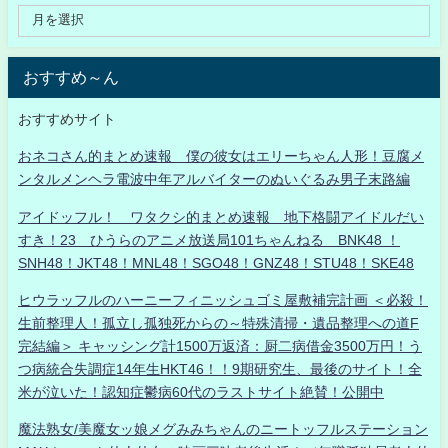
おすすめ～ん
おすすめサイト
おネコさん的まとめ速報 僕の彼女はエリーちゃん人形！豆腐メ
ンタルメンヘラ電波中年アルバイターのぬいぐるみ男子末路編
アイドッフル！ ワタクシ的まとめ速報 地下格闘アイドルだい
すき！23 ひうらのアニメ放送局101ちゃんねる BNK48 ！
SNH48！JKT48！MNL48！SGO48！GNZ48！STU48！SKE48
ヒウラッフルのハーニーフィニッシュゴミ屋敷補完計画 ＜必殺！
生前整理人！孤立し孤独死からの～特殊清掃・遺品整理への道F
完結編＞ キャッシング計1500万返済：厨二病借金3500万円！う
つ病統合失調症14年生HKT46！！9期研究生、最後のサイト！全
米が泣いた！認知症鬱病60代のラストサイト絶賛！公開中
魔法熟女/美魔女ッ娘メグみみちゃんのニートッフルステーション