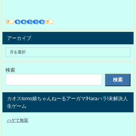
アーカイブ
検索
検索
カオスtomo娘ちゃんねーるアーガマ!Haraハラ!未解決人
生ゲーム
ハゲて無双