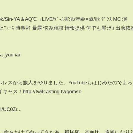
Tok/Sin-YA＆AQ℃→LIVE/ｹﾞ-ﾑ実況/年齢×歳/歌 ﾀﾞﾝｽ MC 演
ﾄ 炎上ﾆｭｰｽ 時事ﾈﾀ 暴露 悩み相談 情報提供 何でも屋ｯﾁｮ 出演依
ya_yuunari
レスから旅人をやりました。YouTubeもはじめたのでよろ
tp://twitcasting.tv/qomso
l/UC0Zr...
信に命をかけてやってきた為、糖尿病、高血圧、通風になり