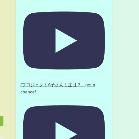
/プロジェクトA子さんも注目？ get a
chance!