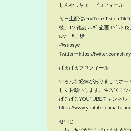
しんやっちょ プロフィール
毎日生配信/YouTube Twitch Tik
技。TV 雑誌 ｺﾗﾎﾞ 企画 ｲﾍﾞﾝ
DM。ｻﾌﾞ垢
@subsyc
Twitter⇒https://twitter.com/shin
ぱるぱるプロフィール
いろんな経緯がありましてホーム
しくお願いします。生放送！ツイキャス！ht
ぱるぱるYOUTUBEチャンネル
https://www.youtube.com/channe
せいじ
ふわっちで配信しています 配