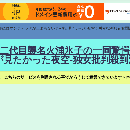
速報にロマンティックが止まらない？--僕が見たかった夜空！独女批判殺到激闘
！--二代目襲名火浦氷子の一同
見たかった夜空-独女批判殺到
、こちらのサービスを利用される事でかろうじて運営できています＞本