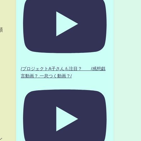
頼
/プロジェクトA子さんも注目？ /感想戯
言動画？.一息つく動画？/
ど