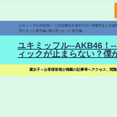
ユキミッフルAKB46！-二代目襲名火浦氷子の一同驚愕まとめ
見たかった夜空編--僕の見たかった星空編-
ユキミッフル--AKB46
ィックが止まらない？僕が
腐女子＜お客様皆様が掲載の記事等へアクセス、閲覧