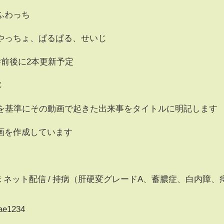
ふわっち
っちょ、ぱるぱる、せいじ
時前後に2本更新予定
C
集を基準にその動画で起きた出来事をタイトルに明記します
画を作成しています
/ 趣味 ネット配信 / 持病（肝硬変グレードA、蓄膿症、白内障、
bae1234