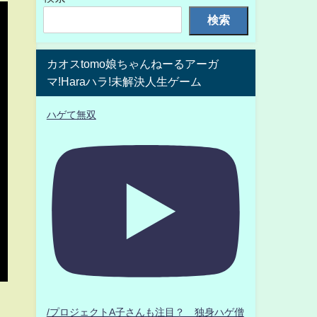
検索
カオスtomo娘ちゃんねーるアーガ
マ!Haraハラ!未解決人生ゲーム
ハゲて無双
/プロジェクトA子さんも注目？ 独身ハゲ僧