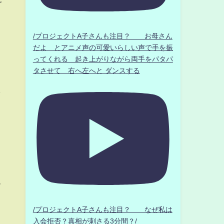
/プロジェクトA子さんも注目？ お母さん
だよ とアニメ声の可愛いらしい声で手を振
ってくれる 起き上がりながら両手をパタパ
タさせて 右へ左へと ダンスする
し
っ
ま
/プロジェクトA子さんも注目？ なぜ私は
入会拒否？真相が刺さる3分間？/