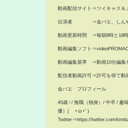
動画配信サイト⇒ツイキャス＆
出演者 ⇒金バエ、しんや
動画更新時間 ⇒毎朝8時と18
動画編集ソフト⇒videoPROMA
動画編集基準 ⇒動画10分編
配信者動画許可⇒許可を得て動
金バエ プロフィール
45歳♂/ 無職（独身）/ 中卒 
瘻）( ´• ɷ •` )
Twitter⇒https://twitter.com/kim