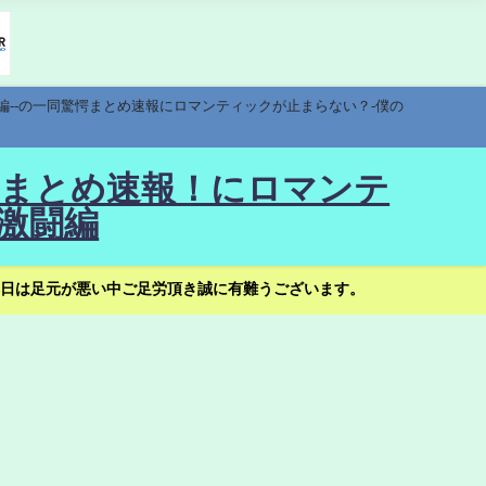
編--の一同驚愕まとめ速報にロマンティックが止まらない？-僕の
驚愕まとめ速報！にロマンテ
激闘編
日は足元が悪い中ご足労頂き誠に有難うございます。