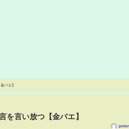
【金バエ】
言を言い放つ【金バエ】
golde