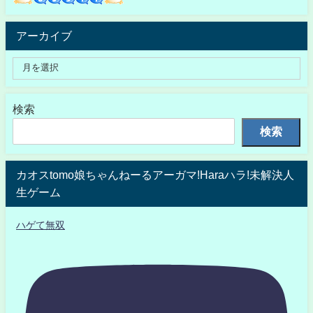
アーカイブ
検索
検索
カオスtomo娘ちゃんねーるアーガマ!Haraハラ!未解決人
生ゲーム
ハゲて無双