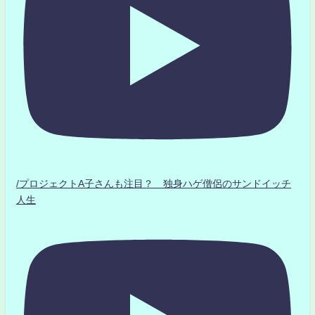
/プロジェクトA子さんも注目？ 独身ハゲ僧侶のサンドイッチ
人生