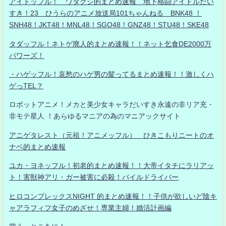
アイドッフル！ ワタクシ的まとめ速報 地下格闘アイドルだい
すき！23 ひうらのアニメ放送局101ちゃんねる BNK48 ！
SNH48！JKT48！MNL48！SGO48！GNZ48！STU48！SKE48
タダッフル！ネトゲ廃人的まとめ速報！！ネット乞食DE2000万
パワーズ！
・ハゲッフル！哀愁のハゲ男の髪ってるまとめ速報！！激しくハ
ゲっTEL？
ロボットアニメ！メカと美少女キャラだいすき永遠の非リア充・
非モテ星人 ！あらゆるマニアの為のマニアックサイト
アニゲタレスト（元祖！アニメッフル） ひきこもりニートのオ
ナベ的まとめ速報
ユカ・ヨネッフル！初老的まとめ速報！！大帝イタチにラリアッ
ト！害獣神アリ・ガー被害に必殺！パイルドライバー
ヒロコンプレックスNIGHT 的まとめ速報！！子供が欲しいど陰キ
ャアラフィフ女子のめざせ！専業主婦！婚活計画編