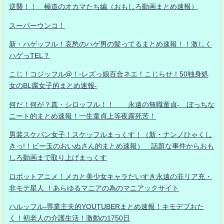
逆襲！！ 極道のオカマたち編（おもしろ動画まとめ速報）
スーパーウンコ！
新・ハゲッフル！哀愁のハゲ男の髪ってるまとめ速報！！激しく
ハゲっTEL？
こじ！コジッフル@！-レズっ娘百合ネエ！こじらせ！50独身処
女のBL腐女子的まとめ速報-
何だ！何が？真・シロッフル！！ 永遠の無職童貞- ぼっちな
ニート的まとめ速報！一生童貞上等夜露死苦！
男装スケバン女子！スケッフルまっくす！（新・ナンノひゃくし
きっ!！ビー玉のおいぬさん的まとめ速報） 話題な事件からおも
しろ動画まで取り上げまっくす
ロボットアニメ！メカと美少女キャラだいすき永遠の非リア充・
非モテ星人 ！あらゆるマニアの為のマニアックサイト
ハルッフル-専業主夫的YOUTUBERまとめ速報！キモデブおた
く！初老人の介護生活！激動の1750日