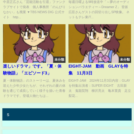
表 個人事務所「のんびりなか
ドリーマーZ #Shorts
中居正広さん「芸能活動を引退」ファンク
毎週日曜よる9時放送中「～夢のオーディ
ラブサイトで発表 個人事務所「のんびり
ションバラエティー～Dreamer Z」 登坂
い」も廃業｜TBS NEWS DIG
なかい」も廃業 ▼TBS NEWS DIG 公式サ
広臣さんゲストの回切り出しSP映像。 ネ
#shorts
イト http...
ットもテレ東/T...
未分類
未分類
楽しいドラマ」です。「夏・体
EIGHT-JAM 動画 GLAYを特
験物語」「エピソード3」
集 11月3日
夏・体験物語」のストーリーは、夏休みを
EIGHT-JAM 2024年11月3日内容：GLAY
迎えた少年少女たちが、それぞれの夏の体
を特集出演者：SUPER EIGHT 古田新
験を通じて成長していく様子を描いた青春
太 鬼龍院翔 柳沢亮太 亀本寛貴 足立
ドラマです。登場人物たちは...
梨花...
s