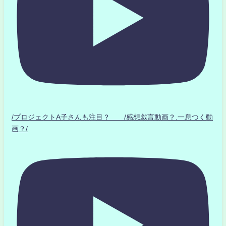
/プロジェクトA子さんも注目？ /感想戯言動画？.一息つく動
画？/