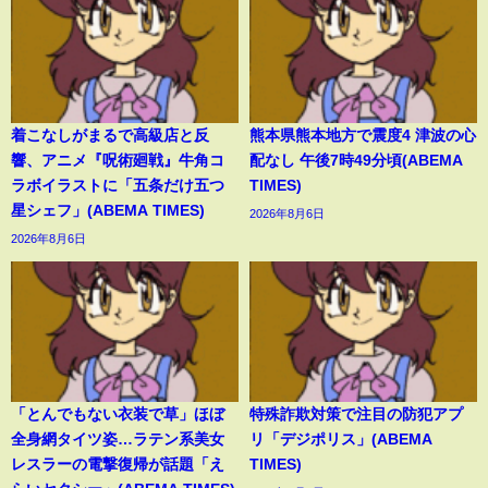
着こなしがまるで高級店と反
熊本県熊本地方で震度4 津波の心
響、アニメ『呪術廻戦』牛角コ
配なし 午後7時49分頃(ABEMA
ラボイラストに「五条だけ五つ
TIMES)
星シェフ」(ABEMA TIMES)
2026年8月6日
2026年8月6日
「とんでもない衣装で草」ほぼ
特殊詐欺対策で注目の防犯アプ
全身網タイツ姿…ラテン系美女
リ「デジポリス」(ABEMA
レスラーの電撃復帰が話題「え
TIMES)