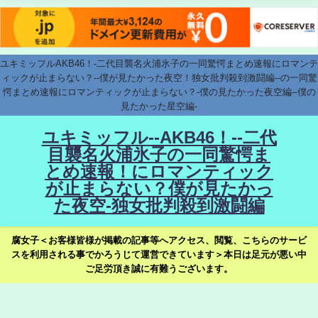
ユキミッフルAKB46！-二代目襲名火浦氷子の一同驚愕まとめ速報にロマンテ
ィックが止まらない？--僕が見たかった夜空！独女批判殺到激闘編--の一同驚
愕まとめ速報にロマンティックが止まらない？-僕の見たかった夜空編--僕の
見たかった星空編-
ユキミッフル--AKB46！--二代
目襲名火浦氷子の一同驚愕ま
とめ速報！にロマンティック
が止まらない？僕が見たかっ
た夜空-独女批判殺到激闘編
腐女子＜お客様皆様が掲載の記事等へアクセス、閲覧、こちらのサービ
スを利用される事でかろうじて運営できています＞本日は足元が悪い中
ご足労頂き誠に有難うございます。