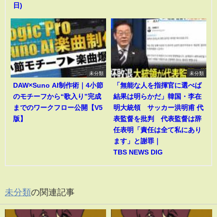
日)
未分類
未分類
DAW×Suno AI制作術｜4小節
「無能な人を指揮官に選べば
のモチーフから“歌入り”完成
結果は明らかだ」韓国・李在
までのワークフロー公開【V5
明大統領 サッカー洪明甫 代
版】
表監督を批判 代表監督は辞
任表明「責任は全て私にあり
ます」と謝罪｜
TBS NEWS DIG
未分類
の関連記事