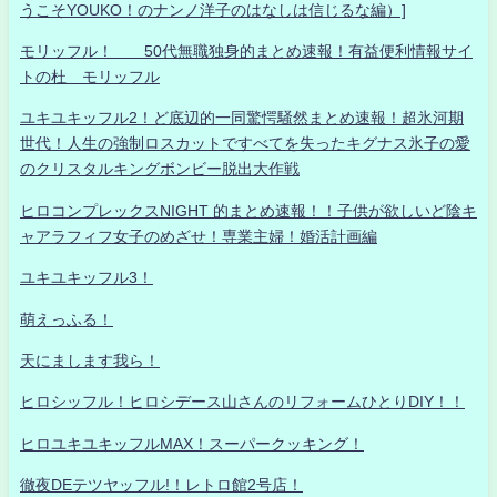
うこそYOUKO！のナンノ洋子のはなしは信じるな編）]
モリッフル！ 50代無職独身的まとめ速報！有益便利情報サイ
トの杜 モリッフル
ユキユキッフル2！ど底辺的一同驚愕騒然まとめ速報！超氷河期
世代！人生の強制ロスカットですべてを失ったキグナス氷子の愛
のクリスタルキングボンビー脱出大作戦
ヒロコンプレックスNIGHT 的まとめ速報！！子供が欲しいど陰キ
ャアラフィフ女子のめざせ！専業主婦！婚活計画編
ユキユキッフル3！
萌えっふる！
天にまします我ら！
ヒロシッフル！ヒロシデース山さんのリフォームひとりDIY！！
ヒロユキユキッフルMAX！スーパークッキング！
徹夜DEテツヤッフル!！レトロ館2号店！