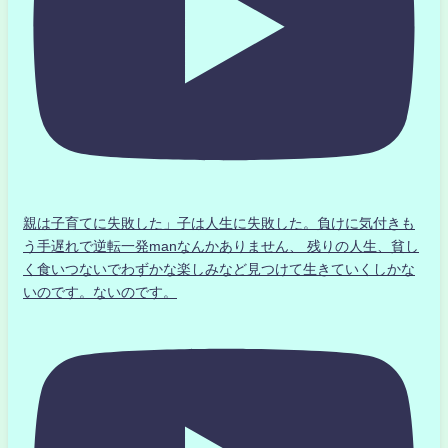
親は子育てに失敗した」子は人生に失敗した。負けに気付きも
う手遅れで逆転一発manなんかありません、 残りの人生、貧し
く食いつないでわずかな楽しみなど見つけて生きていくしかな
いのです。ないのです。