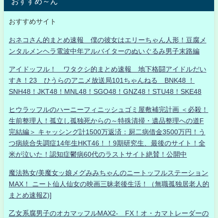
おすすめ～ん
おすすめサイト
おネコさん的まとめ速報 僕の彼女はエリーちゃん人形！豆腐メ
ンタルメンヘラ電波中年アルバイターのぬいぐるみ男子末路編
アイドッフル！ ワタクシ的まとめ速報 地下格闘アイドルだい
すき！23 ひうらのアニメ放送局101ちゃんねる BNK48 ！
SNH48！JKT48！MNL48！SGO48！GNZ48！STU48！SKE48
ヒウラッフルのハーニーフィニッシュゴミ屋敷補完計画 ＜必殺！
生前整理人！孤立し孤独死からの～特殊清掃・遺品整理への道F
完結編＞ キャッシング計1500万返済：厨二病借金3500万円！う
つ病統合失調症14年生HKT46！！9期研究生、最後のサイト！全
米が泣いた！認知症鬱病60代のラストサイト絶賛！公開中
魔法熟女/美魔女ッ娘メグみみちゃんのニートッフルステーション
MAX！ ニート仙人仙女の映画三昧老後生活！（無職孤独居老人的
まとめ速報Z)]
乙女系腐男子のオカマッフルMAX2- FX！オ・カマトレーダーの