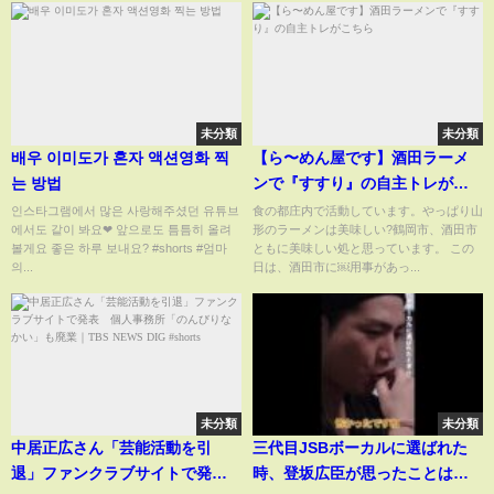
未分類
未分類
배우 이미도가 혼자 액션영화 찍
【ら〜めん屋です】酒田ラーメ
는 방법
ンで『すすり』の自主トレがこ
ちら
인스타그램에서 많은 사랑해주셨던 유튜브
食の都庄内で活動しています。やっぱり山
에서도 같이 봐요❤ 앞으로도 틈틈히 올려
形のラーメンは美味しい?鶴岡市、酒田市
볼게요 좋은 하루 보내요? #shorts #엄마
ともに美味しい処と思っています。 この
의...
日は、酒田市に￼用事があっ...
未分類
未分類
中居正広さん「芸能活動を引
三代目JSBボーカルに選ばれた
退」ファンクラブサイトで発
時、登坂広臣が思ったことは…#