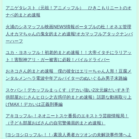
アニゲタレスト（元祖！アニメッフル） ひきこもりニートのオ
ナベ的まとめ速報
火浦のシネマッフル映画NEWS情報ポータブルの杜！オネエ管理
人オカマちゃんの鬼女的まとめ速報!オカマッフルアタックナンバ
ーハーフ
ユカ・ヨネッフル！初老的まとめ速報！！大帝イタチにラリアッ
ト！害獣神アリ・ガー被害に必殺！パイルドライバー
おネコさん的まとめ速報 僕の彼女はエリーちゃん人形！豆腐メ
ンタルメンヘラ電波中年アルバイターのぬいぐるみ男子末路編
スケバン！デカッフルまっくす（デカい強い2次元嫁だいすき子
供部屋おじさんヒロシ之古惑仔的まとめ速報）話題な動画取り上
げMAX！デカいは正義刑事編
アキヨッフル-！ネオニートスケ番長のエキストラ芸能情報局！
（子ども部屋おばさんの自宅警備員的まとめ速報）
[ヨシヨシロッフル-！！-素浪人勇者カツオンの未解決事件簿へよ