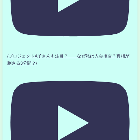
/プロジェクトA子さんも注目？ なぜ私は入会拒否？真相が
刺さる3分間？/