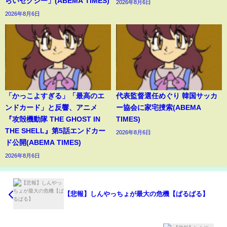
らいセクシー」(ABEMA TIMES)
2026年8月6日
2026年8月6日
「かっこよすぎる」「最高のエ
代表監督選任めぐり 韓国サッカ
ンドカード」と反響、アニメ
ー協会に家宅捜索(ABEMA
『攻殻機動隊 THE GHOST IN
TIMES)
THE SHELL』第5話エンドカー
2026年8月6日
ド公開(ABEMA TIMES)
2026年8月6日
【悲報】しんやっちょが最大の危機【ぱるぱる】