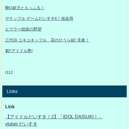
剛Q超児ともっふる！
ヤナッフル ゲームだいすき6！放送局
ヒウラー総統の野望
三代目 ユキユキッフル 花のひうら組! 見参！
魁!!アイドル塾!
t112
Links
Link
【アイドルだいすき！2】「IDOL DAISUKI！」
vtuber だいすき