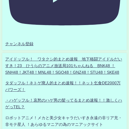
チャンネル登録
アイドッフル！ ワタクシ的まとめ速報 地下格闘アイドルだい
すき！23 ひうらのアニメ放送局101ちゃんねる BNK48 ！
SNH48！JKT48！MNL48！SGO48！GNZ48！STU48！SKE48
タダッフル！ネトゲ廃人的まとめ速報！！ネット乞食DE2000万
パワーズ！
・ハゲッフル！哀愁のハゲ男の髪ってるまとめ速報！！激しくハ
ゲっTEL？
ロボットアニメ！メカと美少女キャラだいすき永遠の非リア充・
非モテ星人 ！あらゆるマニアの為のマニアックサイト