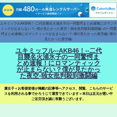
ユキミッフルAKB46！-二代目襲名火浦氷子の一同驚愕まとめ速報にロマンテ
ィックが止まらない？--僕が見たかった夜空！独女批判殺到激闘編--の一同驚
愕まとめ速報にロマンティックが止まらない？-僕の見たかった夜空編--僕の
見たかった星空編-
ユキミッフル--AKB46！--二代
目襲名火浦氷子の一同驚愕ま
とめ速報！にロマンティック
が止まらない？僕が見たかっ
た夜空-独女批判殺到激闘編
腐女子＜お客様皆様が掲載の記事等へアクセス、閲覧、こちらのサービ
スを利用される事でかろうじて運営できています＞本日は足元が悪い中
ご足労頂き誠に有難うございます。