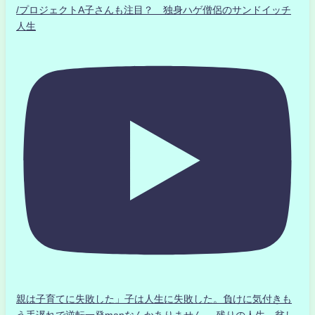
/プロジェクトA子さんも注目？ 独身ハゲ僧侶のサンドイッチ
人生
親は子育てに失敗した」子は人生に失敗した。負けに気付きも
う手遅れで逆転一発manなんかありません、 残りの人生、貧し