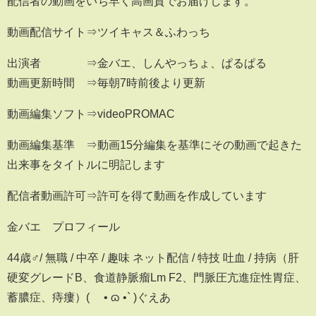
配信者の動画をいち早く高画質でお届けします。
動画配信サイト⇒ツイキャス＆ふわっち
出演者 ⇒金バエ、しんやっちょ、ぱるぱる
動画更新時間 ⇒毎朝7時前後より更新
動画編集ソフト⇒videoPROMAC
動画編集基準 ⇒動画15分編集を基準にその動画で起きた
出来事をタイトルに明記します
配信者動画許可⇒許可を得て動画を作成しています
金バエ プロフィール
44歳♂/ 無職 / 中卒 / 趣味 ネット配信 / 特技 吐血 / 持病（肝
硬変グレードB、食道静脈瘤Lm F2、門脈圧亢進症性胃症、
蓄膿症、痔瘻）( ´• ɷ •` )ぐえあ