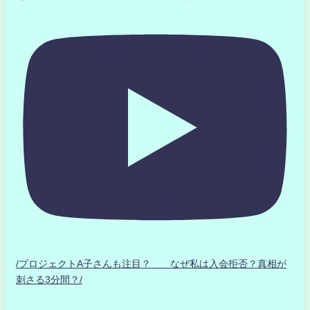
/プロジェクトA子さんも注目？ なぜ私は入会拒否？真相が
刺さる3分間？/