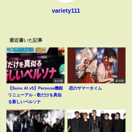
variety111
最近書いた記事
未分類
未分類
【Suno AI v5】Persona機能
恋のサマータイム
リニューアル－歌だけを真似
る新しいペルソナ