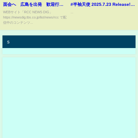
面会へ 広島を出発 歓迎行事
#半袖天使 2025.7.23 Release!!
に出席
ソロアーティスト写真 #新曲
WEBサイト「RCC NEWS DIG」
...
https://newsdig.tbs.co.jp/list/news/rcc で配
信中のコンテンツ...
s