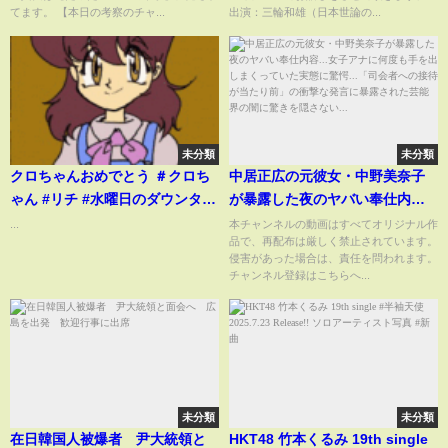
てます。 【本日の考察のチャ...
出演：三輪和雄（日本世論の...
未分類
未分類
クロちゃんおめでとう ＃クロち
中居正広の元彼女・中野美奈子
ゃん #リチ #水曜日のダウンタウ
が暴露した夜のヤバい奉仕内容...
ン #shorts
女子アナに何度も手を出しまく
...
本チャンネルの動画はすべてオリジナル作
品で、再配布は厳しく禁止されています。
っていた実態に驚愕...「司会者へ
侵害があった場合は、責任を問われます。
の接待が当たり前」の衝撃な発
チャンネル登録はこちらへ...
言に暴露された芸能界の闇に驚
きを隠さない...
未分類
未分類
在日韓国人被爆者 尹大統領と
HKT48 竹本くるみ 19th single