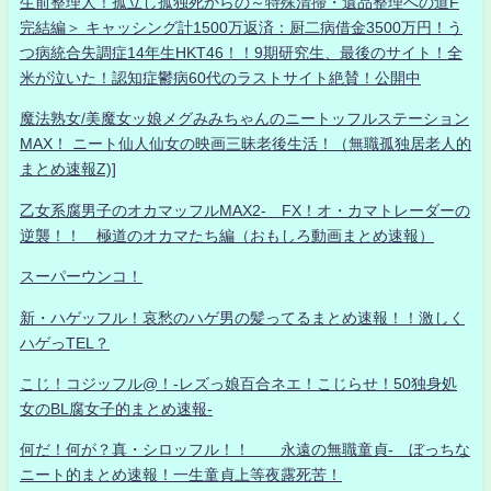
生前整理人！孤立し孤独死からの～特殊清掃・遺品整理への道F
完結編＞ キャッシング計1500万返済：厨二病借金3500万円！う
つ病統合失調症14年生HKT46！！9期研究生、最後のサイト！全
米が泣いた！認知症鬱病60代のラストサイト絶賛！公開中
魔法熟女/美魔女ッ娘メグみみちゃんのニートッフルステーション
MAX！ ニート仙人仙女の映画三昧老後生活！（無職孤独居老人的
まとめ速報Z)]
乙女系腐男子のオカマッフルMAX2- FX！オ・カマトレーダーの
逆襲！！ 極道のオカマたち編（おもしろ動画まとめ速報）
スーパーウンコ！
新・ハゲッフル！哀愁のハゲ男の髪ってるまとめ速報！！激しく
ハゲっTEL？
こじ！コジッフル@！-レズっ娘百合ネエ！こじらせ！50独身処
女のBL腐女子的まとめ速報-
何だ！何が？真・シロッフル！！ 永遠の無職童貞- ぼっちな
ニート的まとめ速報！一生童貞上等夜露死苦！