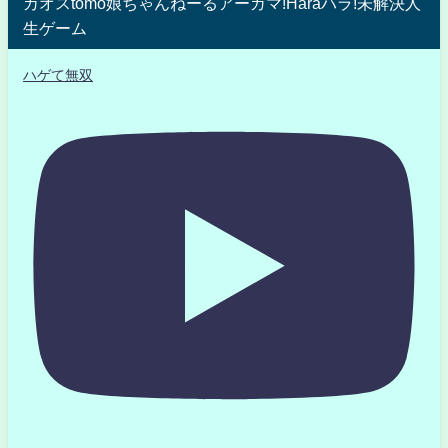
カオスtomo娘ちゃんねーるアーガマ!Haraハラ!未解決人
生ゲーム
ハゲて無双