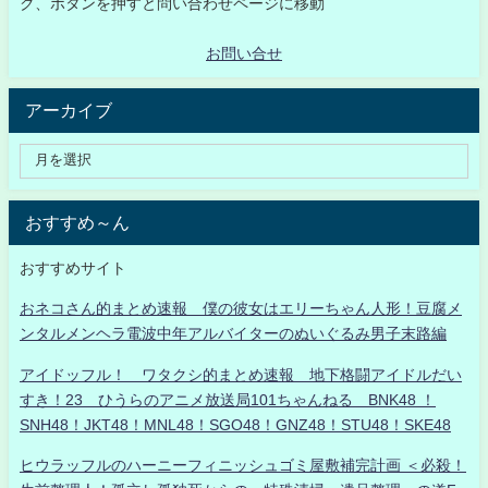
ク、ボタンを押すと問い合わせページに移動
お問い合せ
アーカイブ
おすすめ～ん
おすすめサイト
おネコさん的まとめ速報 僕の彼女はエリーちゃん人形！豆腐メ
ンタルメンヘラ電波中年アルバイターのぬいぐるみ男子末路編
アイドッフル！ ワタクシ的まとめ速報 地下格闘アイドルだい
すき！23 ひうらのアニメ放送局101ちゃんねる BNK48 ！
SNH48！JKT48！MNL48！SGO48！GNZ48！STU48！SKE48
ヒウラッフルのハーニーフィニッシュゴミ屋敷補完計画 ＜必殺！