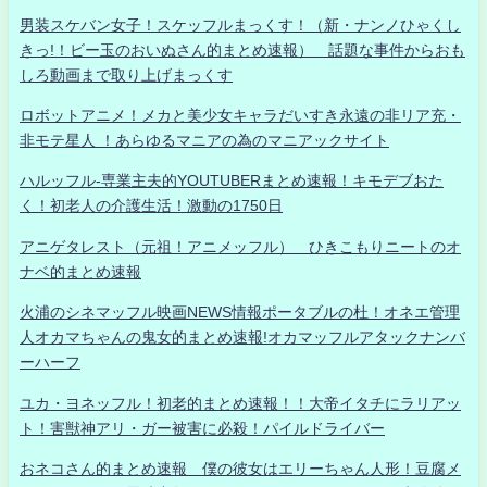
男装スケバン女子！スケッフルまっくす！（新・ナンノひゃくし
きっ!！ビー玉のおいぬさん的まとめ速報） 話題な事件からおも
しろ動画まで取り上げまっくす
ロボットアニメ！メカと美少女キャラだいすき永遠の非リア充・
非モテ星人 ！あらゆるマニアの為のマニアックサイト
ハルッフル-専業主夫的YOUTUBERまとめ速報！キモデブおた
く！初老人の介護生活！激動の1750日
アニゲタレスト（元祖！アニメッフル） ひきこもりニートのオ
ナベ的まとめ速報
火浦のシネマッフル映画NEWS情報ポータブルの杜！オネエ管理
人オカマちゃんの鬼女的まとめ速報!オカマッフルアタックナンバ
ーハーフ
ユカ・ヨネッフル！初老的まとめ速報！！大帝イタチにラリアッ
ト！害獣神アリ・ガー被害に必殺！パイルドライバー
おネコさん的まとめ速報 僕の彼女はエリーちゃん人形！豆腐メ