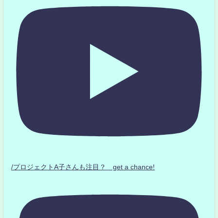
/プロジェクトA子さんも注目？ get a chance!