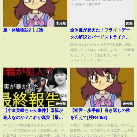
未分類
国際
夏・体験物語2 1 2話
全体像が見えた！フライトデー
タの解説とバードストライク映
...
像の再検証！韓国・務安（ムア
韓国で起きたチェジュ航空2216便の胴体
着陸について詳しく解説します。この動画
ン）国際空港の飛行機胴体着
では、メディアで言われているバードスト
陸、チェジュ航空2216便の真実
ライクとゴーアラウンド ...
未分類
未分類
【小倉美咲ちゃん事件】母親が
【断舌一歩手前】巻き返しの秋
犯人なのか？これが真実【最終
を迎えて[桜R4/8/2]
結論】山梨県道志村キャンプ場
今ではその声は随分と小さくなりました
今回は、激動の７月の心の整理がついた三
が、いまだに囁かれる【母親犯人説】 そ
輪和雄から、その総括と今後に向けた意気
女児失踪事件・未解決
の真実は【たった一つの出来事】に隠され
込みについてお話しをさせて頂きます。