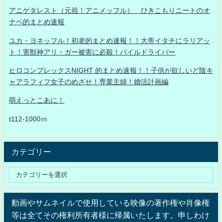
アニゲタレスト（元祖！アニメッフル） ひきこもりニートのオ
ナベ的まとめ速報
ユカ・ヨネッフル！初老的まとめ速報！！大帝イタチにラリアッ
ト！害獣神アリ・ガー被害に必殺！パイルドライバー
ヒロコンプレックスNIGHT 的まとめ速報！！子供が欲しいど陰キ
ャアラフィフ女子のめざせ！専業主婦！婚活計画編
萌えっとこあに！
t112-1000ｍ
カテゴリー
動画やサムネイルで使用している映像の著作権や肖像権
等は全てその権利所有者様に帰属いたします。申しわけ