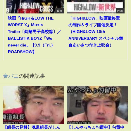
映画
映画
映画『HiGH＆LOW THE
「HiGH&LOW」映画最終章
WORST X』Music
の制作＆ライブ開催決定！
Trailer〔鈴蘭男子高校篇〕／
（HiGH&LOW 10th
BALLISTIK BOYZ「We
ANNIVERSARY スペシャル舞
never die」【9.9（Fri.）
台あいさつ付き上映会）
ROADSHOW】
金バエ
の関連記事
【組長の見解】魂道組長がしん
【しんやっちょ勾留中】勾留中