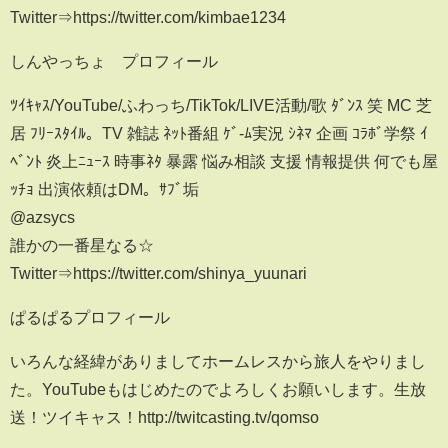
Twitter⇒https://twitter.com/kimbae1234
しんやっちょ プロフィール
ﾂｲｷｬｽ/YouTube/ふわっち/TikTok/LIVE活動/歌 ﾀﾞﾝｽ 笑 MC 芝
居 ﾌﾘｰｽﾀｲﾙ。TV 雑誌 ﾈｯﾄ番組 ｹﾞ-ﾑ実況 ｼﾈﾏ 企画 ｺﾗﾎﾞ学祭 ｲ
ﾍﾞﾝﾄ 炎上ﾆｭｰｽ 時事ﾈﾀ 暴露 悩み相談 支援 情報提供 何でも屋
ｯﾁｮ 出演依頼はDM。ｻﾌﾞ垢
@azsycs
誰かの一番星なる☆
Twitter⇒https://twitter.com/shinya_yuunari
ぱるぱるプロフィール
いろんな経緯がありましてホームレスから旅人をやりまし
た。YouTubeもはじめたのでよろしくお願いします。生放
送！ツイキャス！http://twitcasting.tv/qomso