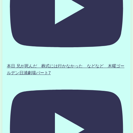
本日 兄が死んだ 葬式には行かなかった などなど 木曜ゴー
ルデン日浦劇場パート7