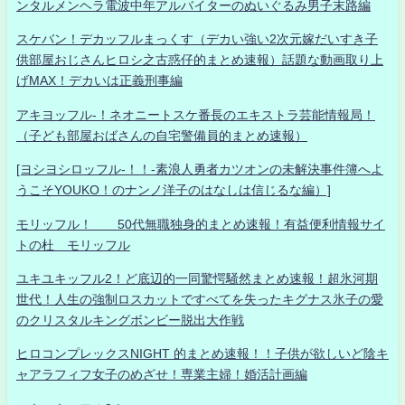
ンタルメンヘラ電波中年アルバイターのぬいぐるみ男子末路編
スケバン！デカッフルまっくす（デカい強い2次元嫁だいすき子
供部屋おじさんヒロシ之古惑仔的まとめ速報）話題な動画取り上
げMAX！デカいは正義刑事編
アキヨッフル-！ネオニートスケ番長のエキストラ芸能情報局！
（子ども部屋おばさんの自宅警備員的まとめ速報）
[ヨシヨシロッフル-！！-素浪人勇者カツオンの未解決事件簿へよ
うこそYOUKO！のナンノ洋子のはなしは信じるな編）]
モリッフル！ 50代無職独身的まとめ速報！有益便利情報サイ
トの杜 モリッフル
ユキユキッフル2！ど底辺的一同驚愕騒然まとめ速報！超氷河期
世代！人生の強制ロスカットですべてを失ったキグナス氷子の愛
のクリスタルキングボンビー脱出大作戦
ヒロコンプレックスNIGHT 的まとめ速報！！子供が欲しいど陰キ
ャアラフィフ女子のめざせ！専業主婦！婚活計画編