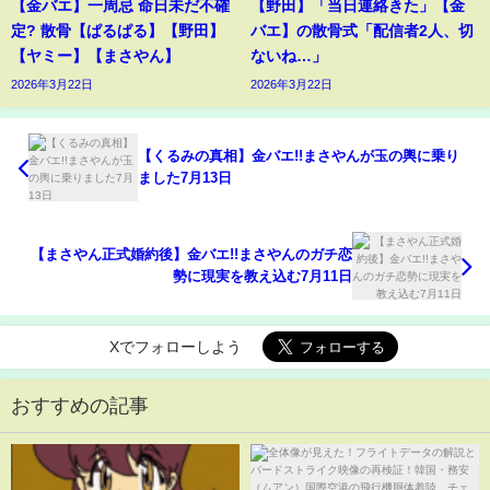
【金バエ】一周忌 命日未だ不確
【野田】「当日連絡きた」【金
定? 散骨【ぱるぱる】【野田】
バエ】の散骨式「配信者2人、切
【ヤミー】【まさやん】
ないね…」
2026年3月22日
2026年3月22日
【くるみの真相】金バエ!!まさやんが玉の輿に乗り
ました7月13日
【まさやん正式婚約後】金バエ!!まさやんのガチ恋
勢に現実を教え込む7月11日
Xでフォローしよう
おすすめの記事