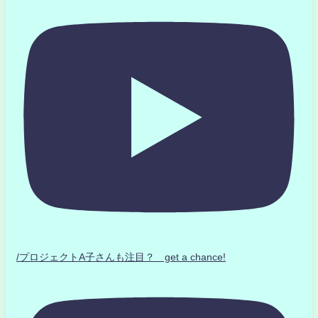
/プロジェクトA子さんも注目？ get a chance!