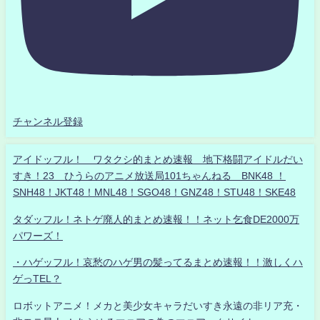
チャンネル登録
アイドッフル！ ワタクシ的まとめ速報 地下格闘アイドルだい
すき！23 ひうらのアニメ放送局101ちゃんねる BNK48 ！
SNH48！JKT48！MNL48！SGO48！GNZ48！STU48！SKE48
タダッフル！ネトゲ廃人的まとめ速報！！ネット乞食DE2000万
パワーズ！
・ハゲッフル！哀愁のハゲ男の髪ってるまとめ速報！！激しくハ
ゲっTEL？
ロボットアニメ！メカと美少女キャラだいすき永遠の非リア充・