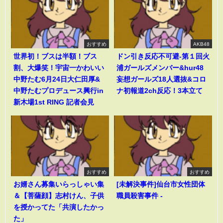
おすすめ
AKB48
世界初！ブスは半額！ブス
ドン引き反応不可避-第１回火
割、大爆笑！宇宙一かわいい
浦ガールズメンバー&hur48
中野たむ6月24日大仁田厚&
妄想ガールズ18人選抜&コロ
中野たむプロデュース興行in
ナ初報道2ch反応！3本立て
新木場1st RING 記者会見
おすすめ
おすすめ
お婿さん募集いらっしゃい集
[未解決事件]仙台市女性団体
＆【菩薩顔】志村けん、子供
職員殺害事件 -
を授かってた「共演したかっ
た」