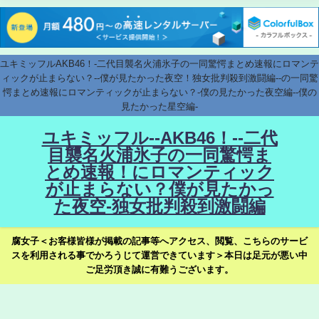
ユキミッフルAKB46！-二代目襲名火浦氷子の一同驚愕まとめ速報にロマンテ
ィックが止まらない？--僕が見たかった夜空！独女批判殺到激闘編--の一同驚
愕まとめ速報にロマンティックが止まらない？-僕の見たかった夜空編--僕の
見たかった星空編-
ユキミッフル--AKB46！--二代
目襲名火浦氷子の一同驚愕ま
とめ速報！にロマンティック
が止まらない？僕が見たかっ
た夜空-独女批判殺到激闘編
腐女子＜お客様皆様が掲載の記事等へアクセス、閲覧、こちらのサービ
スを利用される事でかろうじて運営できています＞本日は足元が悪い中
ご足労頂き誠に有難うございます。