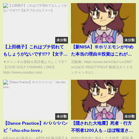
未分類
未分類
【上田桃子】これはブチ切れて
【新NISA】※ホリエモンがやめ
もしょうがないです‼️??【女子プ
た本当の理由※投資はこれが正
ロゴルファー】
解です【堀江貴文切り抜き】
▼チャンネル登録＆高評価よろしくです?
元動画↓ https://youtu.be/w15pJ-LvcDM?
【LOVE GOLF CHANNEL / 2ND】
si=ZqC6-YB3GTTFlGzF 動画元ホリエモ
https://www.youtube.com/...
ンチャンネル⤵︎ ...
未分類
未分類
【Dance Practice】#ババババン
【隠された大地震】死者・行方
ビ「chu-chu-love」
不明者1200人も→ほぼ報道され
ず…なぜ人々は口を閉ざしたの
#岸みゆ #小鳥遊るい #宇咲 #近藤沙瑛子 #
終戦の半年前に発生した大地震「昭和 東