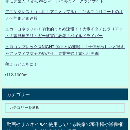
非モテ星人 ！あらゆるマニアの為のマニアックサイト
アニゲタレスト（元祖！アニメッフル） ひきこもりニートのオ
ナベ的まとめ速報
ユカ・ヨネッフル！初老的まとめ速報！！大帝イタチにラリアッ
ト！害獣神アリ・ガー被害に必殺！パイルドライバー
ヒロコンプレックスNIGHT 的まとめ速報！！子供が欲しいど陰キ
ャアラフィフ女子のめざせ！専業主婦！婚活計画編
萌えっとこあに！
t112-1000ｍ
カテゴリー
動画やサムネイルで使用している映像の著作権や肖像権