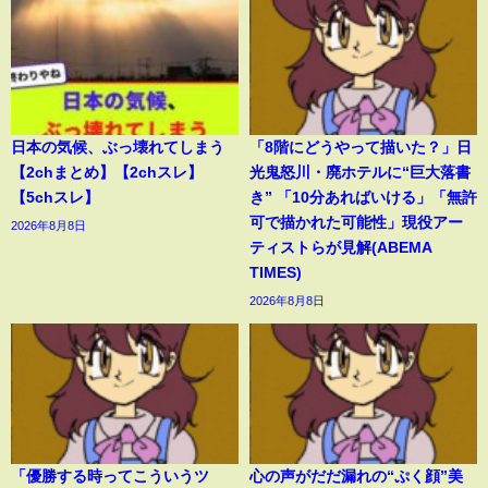
日本の気候、ぶっ壊れてしまう
「8階にどうやって描いた？」日
【2chまとめ】【2chスレ】
光鬼怒川・廃ホテルに“巨大落書
【5chスレ】
き” 「10分あればいける」「無許
可で描かれた可能性」現役アー
2026年8月8日
ティストらが見解(ABEMA
TIMES)
2026年8月8日
「優勝する時ってこういうツ
心の声がだだ漏れの“ぷく顔”美