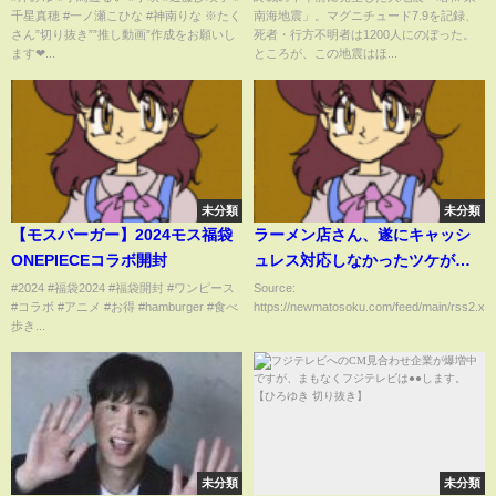
千星真穂 #一ノ瀬こひな #神南りな ※たく
南海地震」。マグニチュード7.9を記録、
か【DIGドキュメント×MBS】
さん”切り抜き””推し動画”作成をお願いし
死者・行方不明者は1200人にのぼった。
ます❤...
ところが、この地震はほ...
未分類
未分類
【モスバーガー】2024モス福袋
ラーメン店さん、遂にキャッシ
ONEPIECEコラボ開封
ュレス対応しなかったツケが回
ってくるｗｗｗｗ
#2024 #福袋2024 #福袋開封 #ワンピース
Source:
#コラボ #アニメ #お得 #hamburger #食べ
https://newmatosoku.com/feed/main/rss2.xml.
歩き...
未分類
未分類