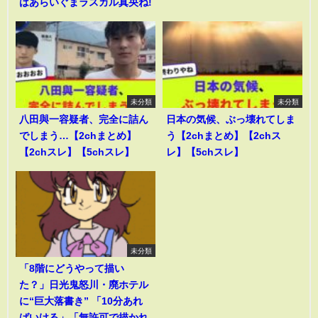
はあらいぐまラスカル真央ね!
未分類
未分類
八田與一容疑者、完全に詰ん
日本の気候、ぶっ壊れてしま
でしまう…【2chまとめ】
う【2chまとめ】【2chス
【2chスレ】【5chスレ】
レ】【5chスレ】
未分類
「8階にどうやって描い
た？」日光鬼怒川・廃ホテル
に“巨大落書き” 「10分あれ
ばいける」「無許可で描かれ