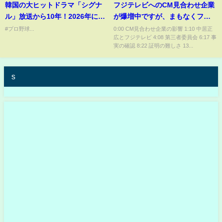
韓国の大ヒットドラマ「シグナ
フジテレビへのCM見合わせ企業
ル」放送から10年！2026年にシ
が爆増中ですが、まもなくフジ
ーズン2の放送が決定
テレビは●●します。【ひろゆき
#プロ野球...
0:00 CM見合わせ企業の影響 1:10 中居正
広とフジテレビ 4:08 第三者委員会 6:17 事
切り抜き】
実の確認 8:22 証明の難しさ 13...
s