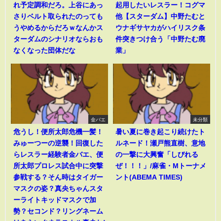
れ予定調和だろ。上谷にあっ
起用したいレスラー！コグマ
さりベルト取られたのっても
他【スターダム】中野たむと
うやめるからだろｗなんかス
ウナギサヤカがハイリスク条
ターダムのシナリオならおも
件突きつけ合う「中野たむ廃
なくなった団体だな
業」
金バエ
未分類
危うし！便所太郎危機一髪！
暑い夏に巻き起こり続けたト
みゅーつーの逆襲！回復した
ルネード！瀬戸熊直樹、意地
らレスラー経験者金バエ、便
の一撃に大興奮「しびれる
所太郎プロレス試合中に突撃
ぜ！！！」/麻雀・Mトーナメ
参戦する？そん時はタイガー
ント(ABEMA TIMES)
マスクの姿？真央ちゃんスタ
ーライトキッドマスクで加
勢？セコンド？リングネーム