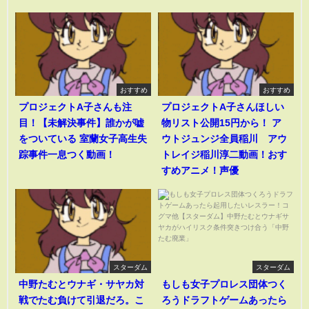
おすすめ
おすすめ
プロジェクトA子さんも注
プロジェクトA子さんほしい
目！【未解決事件】誰かが嘘
物リスト公開15円から！ ア
をついている 室蘭女子高生失
ウトジュンジ全員稲川 アウ
踪事件一息つく動画！
トレイジ稲川淳二動画！おす
すめアニメ！声優
スターダム
スターダム
中野たむとウナギ・サヤカ対
もしも女子プロレス団体つく
戦でたむ負けて引退だろ。こ
ろうドラフトゲームあったら