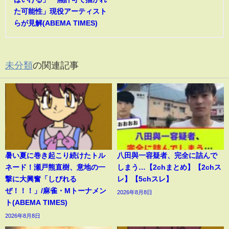
た可能性」現役アーティスト
らが見解(ABEMA TIMES)
未分類
の関連記事
暑い夏に巻き起こり続けたトル
八田與一容疑者、完全に詰んで
ネード！瀬戸熊直樹、意地の一
しまう…【2chまとめ】【2chス
撃に大興奮「しびれる
レ】【5chスレ】
ぜ！！！」/麻雀・Mトーナメン
2026年8月8日
ト(ABEMA TIMES)
2026年8月8日