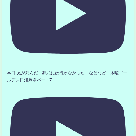
本日 兄が死んだ 葬式には行かなかった などなど 木曜ゴー
ルデン日浦劇場パート7