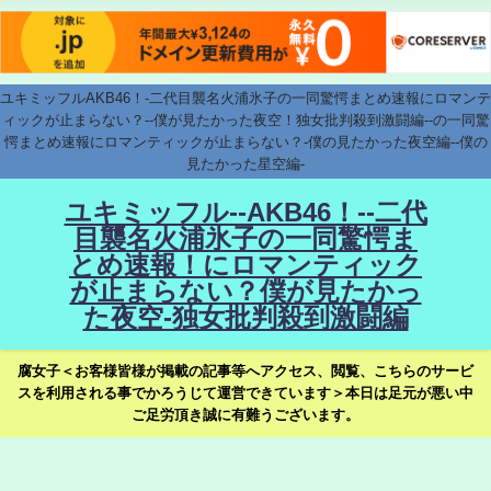
ユキミッフルAKB46！-二代目襲名火浦氷子の一同驚愕まとめ速報にロマンテ
ィックが止まらない？--僕が見たかった夜空！独女批判殺到激闘編--の一同驚
愕まとめ速報にロマンティックが止まらない？-僕の見たかった夜空編--僕の
見たかった星空編-
ユキミッフル--AKB46！--二代
目襲名火浦氷子の一同驚愕ま
とめ速報！にロマンティック
が止まらない？僕が見たかっ
た夜空-独女批判殺到激闘編
腐女子＜お客様皆様が掲載の記事等へアクセス、閲覧、こちらのサービ
スを利用される事でかろうじて運営できています＞本日は足元が悪い中
ご足労頂き誠に有難うございます。