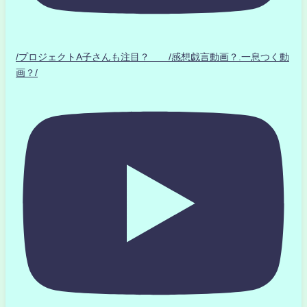
/プロジェクトA子さんも注目？ /感想戯言動画？.一息つく動
画？/