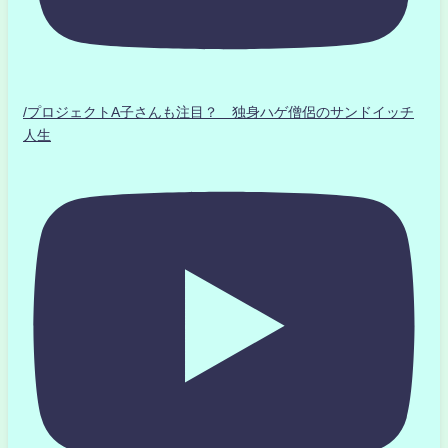
/プロジェクトA子さんも注目？ 独身ハゲ僧侶のサンドイッチ
人生