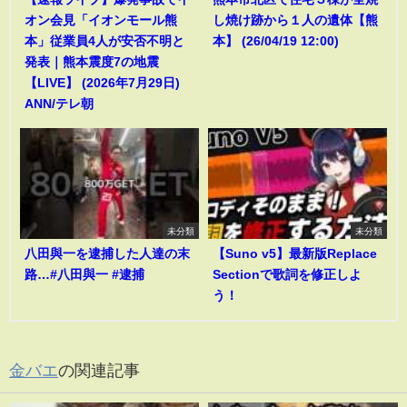
オン会見「イオンモール熊
し焼け跡から１人の遺体【熊
本」従業員4人が安否不明と
本】 (26/04/19 12:00)
発表｜熊本震度7の地震
【LIVE】 (2026年7月29日)
ANN/テレ朝
未分類
未分類
八田與一を逮捕した人達の末
【Suno v5】最新版Replace
路…#八田與一 #逮捕
Sectionで歌詞を修正しよ
う！
金バエ
の関連記事