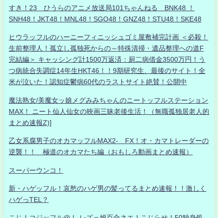
すき！23 ひうらのアニメ放送局101ちゃんねる BNK48 ！
SNH48！JKT48！MNL48！SGO48！GNZ48！STU48！SKE48
ヒウラッフルのハーニーフィニッシュゴミ屋敷補完計画 ＜必殺！
生前整理人！孤立し孤独死からの～特殊清掃・遺品整理への道F
完結編＞ キャッシング計1500万返済：厨二病借金3500万円！う
つ病統合失調症14年生HKT46！！9期研究生、最後のサイト！全
米が泣いた！認知症鬱病60代のラストサイト絶賛！公開中
魔法熟女/美魔女ッ娘メグみみちゃんのニートッフルステーション
MAX！ ニート仙人仙女の映画三昧老後生活！（無職孤独居老人的
まとめ速報Z)]
乙女系腐男子のオカマッフルMAX2- FX！オ・カマトレーダーの
逆襲！！ 極道のオカマたち編（おもしろ動画まとめ速報）
スーパーウンコ！
新・ハゲッフル！哀愁のハゲ男の髪ってるまとめ速報！！激しく
ハゲっTEL？
こじ！コジッフル@！-レズっ娘百合ネエ！こじらせ！50独身処