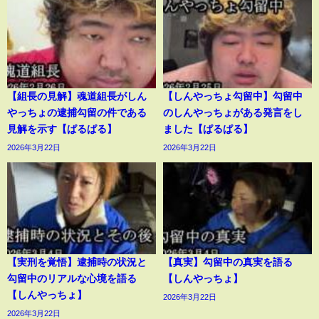
【組長の見解】魂道組長がしん
【しんやっちょ勾留中】勾留中
やっちょの逮捕勾留の件である
のしんやっちょがある発言をし
見解を示す【ぱるぱる】
ました【ぱるぱる】
2026年3月22日
2026年3月22日
【実刑を覚悟】逮捕時の状況と
【真実】勾留中の真実を語る
勾留中のリアルな心境を語る
【しんやっちょ】
【しんやっちょ】
2026年3月22日
2026年3月22日