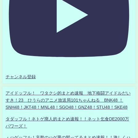
チャンネル登録
アイドッフル！ ワタクシ的まとめ速報 地下格闘アイドルだい
すき！23 ひうらのアニメ放送局101ちゃんねる BNK48 ！
SNH48！JKT48！MNL48！SGO48！GNZ48！STU48！SKE48
タダッフル！ネトゲ廃人的まとめ速報！！ネット乞食DE2000万
パワーズ！
・ハゲッフル！哀愁のハゲ男の髪ってるまとめ速報！！激しくハ