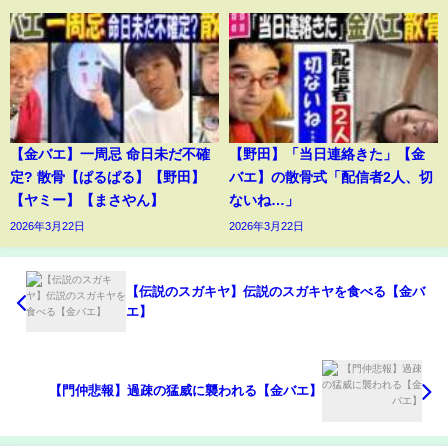
【金バエ】一周忌 命日未だ不確
【野田】「当日連絡きた」【金
定? 散骨【ぱるぱる】【野田】
バエ】の散骨式「配信者2人、切
【ヤミー】【まさやん】
ないね…」
2026年3月22日
2026年3月22日
【伝説のスガキヤ】伝説のスガキヤを食べる【金バ
エ】
【門仲悲報】過疎の猛威に襲われる【金バエ】