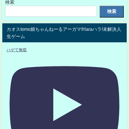
検索
検索
カオスtomo娘ちゃんねーるアーガマ!Haraハラ!未解決人
生ゲーム
ハゲて無双