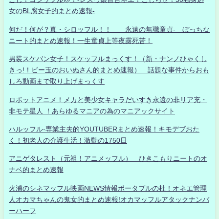
女のBL腐女子的まとめ速報-
何だ！何が？真・シロッフル！！ 永遠の無職童貞- ぼっちな
ニート的まとめ速報！一生童貞上等夜露死苦！
男装スケバン女子！スケッフルまっくす！（新・ナンノひゃくし
きっ!！ビー玉のおいぬさん的まとめ速報） 話題な事件からおも
しろ動画まで取り上げまっくす
ロボットアニメ！メカと美少女キャラだいすき永遠の非リア充・
非モテ星人 ！あらゆるマニアの為のマニアックサイト
ハルッフル-専業主夫的YOUTUBERまとめ速報！キモデブおた
く！初老人の介護生活！激動の1750日
アニゲタレスト（元祖！アニメッフル） ひきこもりニートのオ
ナベ的まとめ速報
火浦のシネマッフル映画NEWS情報ポータブルの杜！オネエ管理
人オカマちゃんの鬼女的まとめ速報!オカマッフルアタックナンバ
ーハーフ