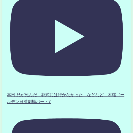
本日 兄が死んだ 葬式には行かなかった などなど 木曜ゴー
ルデン日浦劇場パート7