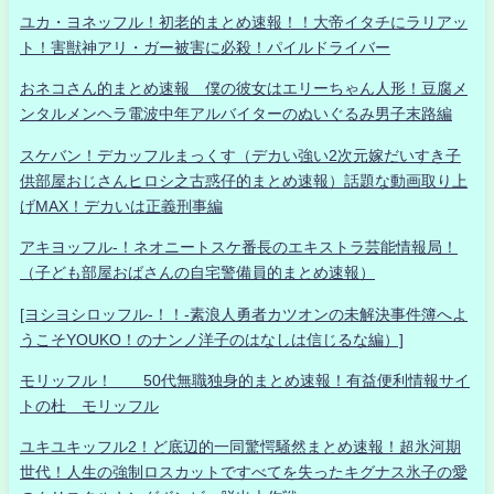
ユカ・ヨネッフル！初老的まとめ速報！！大帝イタチにラリアッ
ト！害獣神アリ・ガー被害に必殺！パイルドライバー
おネコさん的まとめ速報 僕の彼女はエリーちゃん人形！豆腐メ
ンタルメンヘラ電波中年アルバイターのぬいぐるみ男子末路編
スケバン！デカッフルまっくす（デカい強い2次元嫁だいすき子
供部屋おじさんヒロシ之古惑仔的まとめ速報）話題な動画取り上
げMAX！デカいは正義刑事編
アキヨッフル-！ネオニートスケ番長のエキストラ芸能情報局！
（子ども部屋おばさんの自宅警備員的まとめ速報）
[ヨシヨシロッフル-！！-素浪人勇者カツオンの未解決事件簿へよ
うこそYOUKO！のナンノ洋子のはなしは信じるな編）]
モリッフル！ 50代無職独身的まとめ速報！有益便利情報サイ
トの杜 モリッフル
ユキユキッフル2！ど底辺的一同驚愕騒然まとめ速報！超氷河期
世代！人生の強制ロスカットですべてを失ったキグナス氷子の愛