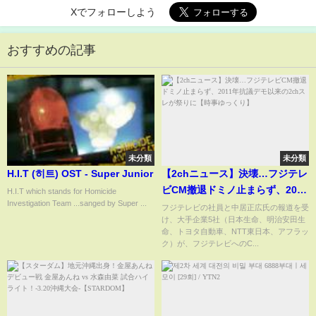
Xでフォローしよう
おすすめの記事
未分類
未分類
H.I.T (히트) OST - Super Junior
【2chニュース】決壊…フジテレ
ビCM撤退ドミノ止まらず、2011
H.I.T which stands for Homicide
Investigation Team ...sanged by Super ...
年抗議デモ以来の2chスレが祭り
フジテレビの社員と中居正広氏の報道を受
け、大手企業5社（日本生命、明治安田生
に【時事ゆっくり】
命、トヨタ自動車、NTT東日本、アフラッ
ク）が、フジテレビへのC...