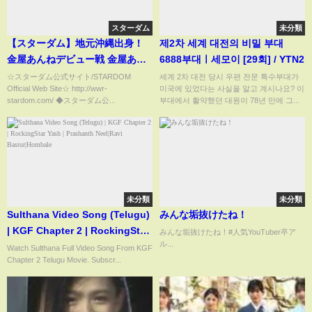
スターダム
未分類
【スターダム】地元沖縄出身！
제2차 세계 대전의 비밀 부대
金屋あんねデビュー戦 金屋あん
6888부대ㅣ세모이 [29회] / YTN2
ね vs 水森由菜 試合ハイライ
☆スターダム公式サイト/STARDOM
세계 2차 대전 당시 우편 전문 특수부대가
Official Web Site☆ http://wwr-
미국에 있었다는 사실을 알고 계시나요? 이
ト！-3.20沖縄大会-
stardom.com/ ◆スターダム公...
부대에서 활약했던 대원이 78년 만에 그...
【STARDOM】
未分類
未分類
Sulthana Video Song (Telugu)
みんな垢抜けたね！
| KGF Chapter 2 | RockingStar
みんな垢抜けたね！#人気YouTuber卒ア
ル...
Yash | Prashanth Neel|Ravi
Watch Sulthana Full Video Song From KGF
Chapter 2 Telugu Movie. Subscr...
Basrur|Hombale