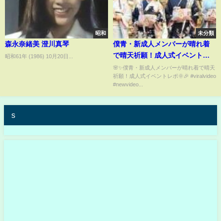
昭和
未分類
森永奈緒美 澄川真琴
僕青・新成人メンバーが晴れ着
で晴天祈願！成人式イベントレ
昭和61年 (1986) 10月20日...
ポ
🌸✨僕青・新成人メンバーが晴れ着で晴天
祈願！成人式イベントレポ🌞🎉 #viralvideo
#newvideo...
s