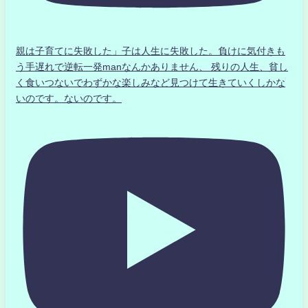
親は子育てに失敗した」子は人生に失敗した。負けに気付きも
う手遅れで逆転一発manなんかありません、 残りの人生、貧し
く食いつないでわずかな楽しみなど見つけて生きていくしかな
いのです。ないのです。