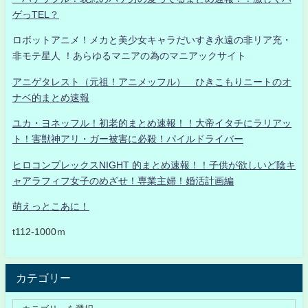
ゲっTEL？
ロボットアニメ！メカと美少女キャラだいすき永遠の非リア充・
非モテ星人 ！あらゆるマニアの為のマニアックサイト
アニゲタレスト（元祖！アニメッフル） ひきこもりニートのオ
ナベ的まとめ速報
ユカ・ヨネッフル！初老的まとめ速報！！大帝イタチにラリアッ
ト！害獣神アリ・ガー被害に必殺！パイルドライバー
ヒロコンプレックスNIGHT 的まとめ速報！！子供が欲しいど陰キ
ャアラフィフ女子のめざせ！専業主婦！婚活計画編
萌えっとこあに！
t112-1000ｍ
カテゴリー