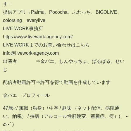
す！
提供アプリ→Palmu、Pococha、ふわっち、BIGOLIVE、
colorsing、everylive
LIVE WORK事務所
https://www.livework-agency.com/
LIVE WORKまでのお問い合わせはこちら
info@livework-agency.com
出演者 ⇒金バエ、しんやっちょ、ぱるぱる、せい
じ
配信者動画許可⇒許可を得て動画を作成しています
金バエ プロフィール
47歳♂/ 無職（独身）/ 中卒 / 趣味 （ネット配信、病院通
い、納税） / 持病（アルコール性肝硬変、蓄膿症、痔）( ´•
ɷ •` )