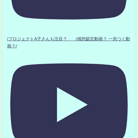
/プロジェクトA子さんも注目？ /感想戯言動画？.一息つく動
画？/