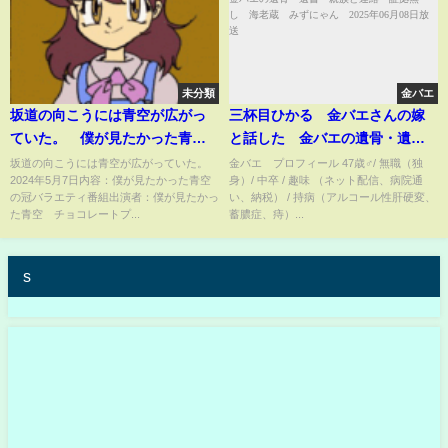
未分類
金バエ
坂道の向こうには青空が広がっ
三杯目ひかる 金バエさんの嫁
ていた。 僕が見たかった青空
と話した 金バエの遺骨・遺
の冠バラエティ 5月7日
書・親族と連絡 証拠無し 海
坂道の向こうには青空が広がっていた。
金バエ プロフィール 47歳♂/ 無職（独
2024年5月7日内容：僕が見たかった青空
身）/ 中卒 / 趣味 （ネット配信、病院通
老蔵 みずにゃん 2025年06月
の冠バラエティ番組出演者：僕が見たかっ
い、納税） / 持病（アルコール性肝硬変、
08日放送
た青空 チョコレートプ...
蓄膿症、痔）...
s