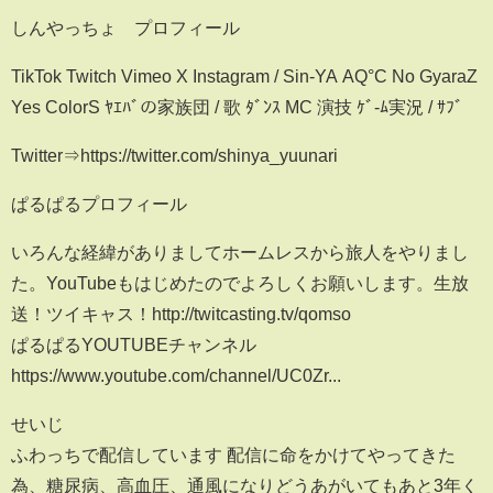
しんやっちょ プロフィール
TikTok Twitch Vimeo X Instagram / Sin-YA AQ°C No GyaraZ
Yes ColorS ﾔｴﾊﾞの家族団 / 歌 ﾀﾞﾝｽ MC 演技 ｹﾞ-ﾑ実況 / ｻﾌﾞ
Twitter⇒https://twitter.com/shinya_yuunari
ぱるぱるプロフィール
いろんな経緯がありましてホームレスから旅人をやりまし
た。YouTubeもはじめたのでよろしくお願いします。生放
送！ツイキャス！http://twitcasting.tv/qomso
ぱるぱるYOUTUBEチャンネル
https://www.youtube.com/channel/UC0Zr...
せいじ
ふわっちで配信しています 配信に命をかけてやってきた
為、糖尿病、高血圧、通風になりどうあがいてもあと3年く