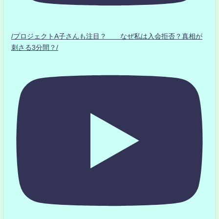
/プロジェクトA子さんも注目？ なぜ私は入会拒否？真相が
刺さる3分間？/