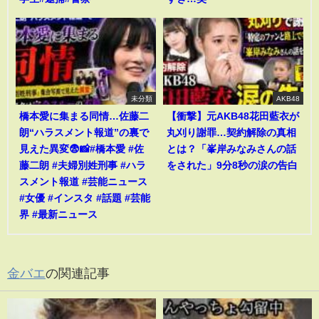
未分類
AKB48
橋本愛に集まる同情…佐藤二
【衝撃】元AKB48花田藍衣が
朗“ハラスメント報道”の裏で
丸刈り謝罪…契約解除の真相
見えた異変😨📸#橋本愛 #佐
とは？「峯岸みなみさんの話
藤二朗 #夫婦別姓刑事 #ハラ
をされた」9分8秒の涙の告白
スメント報道 #芸能ニュース
#女優 #インスタ #話題 #芸能
界 #最新ニュース
金バエ
の関連記事