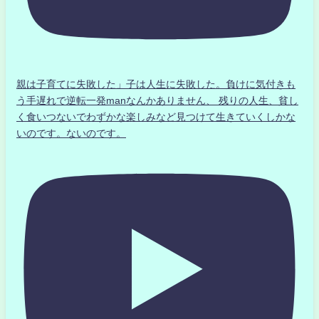
親は子育てに失敗した」子は人生に失敗した。負けに気付きも
う手遅れで逆転一発manなんかありません、 残りの人生、貧し
く食いつないでわずかな楽しみなど見つけて生きていくしかな
いのです。ないのです。