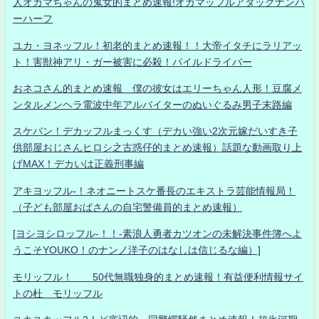
人オカマちゃんの鬼女的まとめ速報!オカマッフルアタックナンバ
ーハーフ
ユカ・ヨネッフル！初老的まとめ速報！！大帝イタチにラリアッ
ト！害獣神アリ・ガー被害に必殺！パイルドライバー
おネコさん的まとめ速報 僕の彼女はエリーちゃん人形！豆腐メ
ンタルメンヘラ電波中年アルバイターのぬいぐるみ男子末路編
スケバン！デカッフルまっくす（デカい強い2次元嫁だいすき子
供部屋おじさんヒロシ之古惑仔的まとめ速報）話題な動画取り上
げMAX！デカいは正義刑事編
アキヨッフル-！ネオニートスケ番長のエキストラ芸能情報局！
（子ども部屋おばさんの自宅警備員的まとめ速報）
[ヨシヨシロッフル-！！-素浪人勇者カツオンの未解決事件簿へよ
うこそYOUKO！のナンノ洋子のはなしは信じるな編）]
モリッフル！ 50代無職独身的まとめ速報！有益便利情報サイ
トの杜 モリッフル