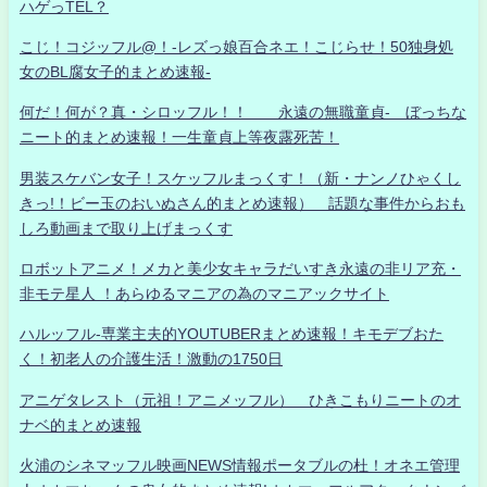
ハゲっTEL？
こじ！コジッフル@！-レズっ娘百合ネエ！こじらせ！50独身処
女のBL腐女子的まとめ速報-
何だ！何が？真・シロッフル！！ 永遠の無職童貞- ぼっちな
ニート的まとめ速報！一生童貞上等夜露死苦！
男装スケバン女子！スケッフルまっくす！（新・ナンノひゃくし
きっ!！ビー玉のおいぬさん的まとめ速報） 話題な事件からおも
しろ動画まで取り上げまっくす
ロボットアニメ！メカと美少女キャラだいすき永遠の非リア充・
非モテ星人 ！あらゆるマニアの為のマニアックサイト
ハルッフル-専業主夫的YOUTUBERまとめ速報！キモデブおた
く！初老人の介護生活！激動の1750日
アニゲタレスト（元祖！アニメッフル） ひきこもりニートのオ
ナベ的まとめ速報
火浦のシネマッフル映画NEWS情報ポータブルの杜！オネエ管理