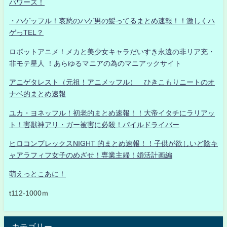
パワーズ！
・ハゲッフル！哀愁のハゲ男の髪ってるまとめ速報！！激しくハ
ゲっTEL？
ロボットアニメ！メカと美少女キャラだいすき永遠の非リア充・
非モテ星人 ！あらゆるマニアの為のマニアックサイト
アニゲタレスト（元祖！アニメッフル） ひきこもりニートのオ
ナベ的まとめ速報
ユカ・ヨネッフル！初老的まとめ速報！！大帝イタチにラリアッ
ト！害獣神アリ・ガー被害に必殺！パイルドライバー
ヒロコンプレックスNIGHT 的まとめ速報！！子供が欲しいど陰キ
ャアラフィフ女子のめざせ！専業主婦！婚活計画編
萌えっとこあに！
t112-1000ｍ
カテゴリー