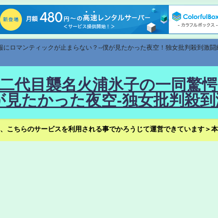
速報にロマンティックが止まらない？--僕が見たかった夜空！独女批判殺到激闘
！--二代目襲名火浦氷子の一同
見たかった夜空-独女批判殺到
、こちらのサービスを利用される事でかろうじて運営できています＞本