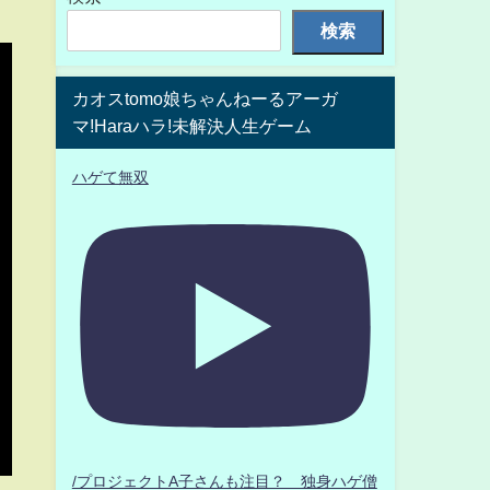
検索
カオスtomo娘ちゃんねーるアーガ
マ!Haraハラ!未解決人生ゲーム
ハゲて無双
/プロジェクトA子さんも注目？ 独身ハゲ僧