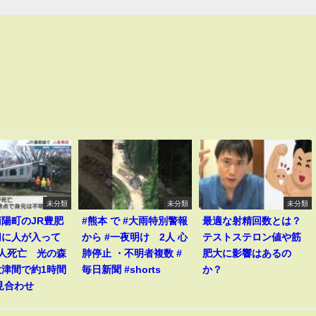
未分類
未分類
未分類
陽町のJR豊肥
#熊本 で #大雨特別警報
最適な射精回数とは？
切に人が入って
から #一夜明け 2人 心
テストステロン値や筋
1人死亡 光の森
肺停止 ・不明者複数 #
肥大に影響はあるの
大津間で約1時間
毎日新聞 #shorts
か？
見合わせ