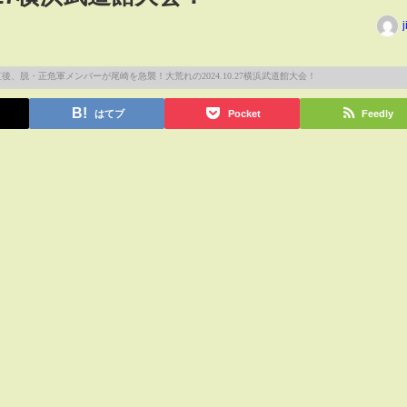
j
はてブ
Pocket
Feedly