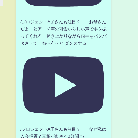
/プロジェクトA子さんも注目？ お母さん
だよ とアニメ声の可愛いらしい声で手を振
ってくれる 起き上がりながら両手をパタパ
タさせて 右へ左へと ダンスする
/プロジェクトA子さんも注目？ なぜ私は
入会拒否？真相が刺さる3分間？/