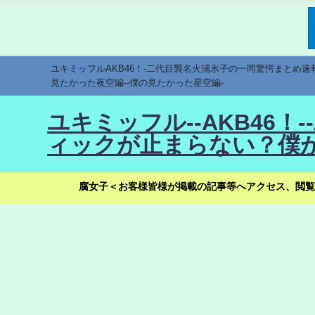
ユキミッフルAKB46！-二代目襲名火浦氷子の一同驚愕まとめ
見たかった夜空編--僕の見たかった星空編-
ユキミッフル--AKB46
ィックが止まらない？僕が
腐女子＜お客様皆様が掲載の記事等へアクセス、閲覧