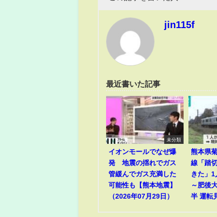
jin115f
最近書いた記事
未分類
イオンモールでなぜ爆
熊本県菊
発 地震の揺れでガス
線「踏
管緩んでガス充満した
きた」
可能性も【熊本地震】
～肥後
（2026年07月29日）
半 運転