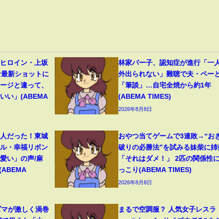
』ヒロイン・上坂
林家パー子、認知症が進行「一
な最新ショットに
外出られない」難聴で夫・ペー
メージと違って、
「筆談」…自宅全焼から約1年
い」(ABEMA
(ABEMA TIMES)
2026年8月8日
美人だった！東城
おやつ当てゲームで3連敗→“お
イル・幸福リボン
破りの必勝法”を試みる妹柴に姉
愛い」の声/麻
「それはダメ！」 2匹の関係性
ABEMA
っこり(ABEMA TIMES)
2026年8月8日
ズマが激しく渦巻
まるで空調服？ 人気女子レスラ