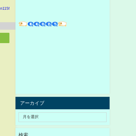
in115f
アーカイブ
検索