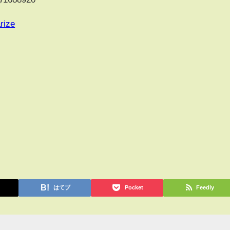
rize
はてブ
Pocket
Feedly