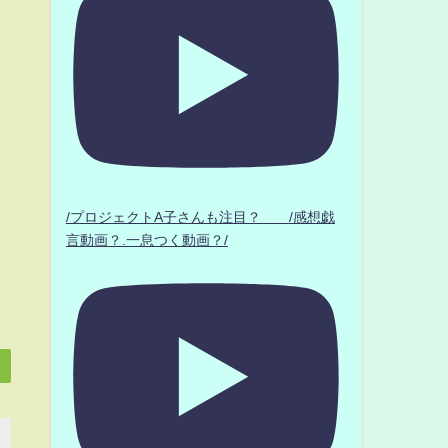
/プロジェクトA子さんも注目？ /感想戯
言動画？.一息つく動画？/