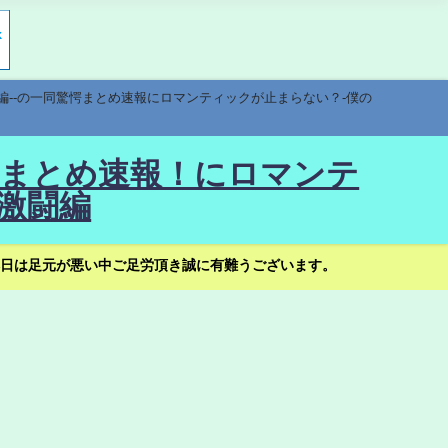
編--の一同驚愕まとめ速報にロマンティックが止まらない？-僕の
驚愕まとめ速報！にロマンテ
激闘編
日は足元が悪い中ご足労頂き誠に有難うございます。