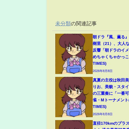
未分類
の関連記事
朝ドラ『風、薫る
樹里（21）、大人
反響「朝ドラのイ
めちゃくちゃかっこい
TIMES)
2026年8月8日
真夏の主役は秋田
りお、美貌・スタ
の三重奏に「一番可
雀・Mトーナメント(
TIMES)
2026年8月8日
直径170kmのプラ