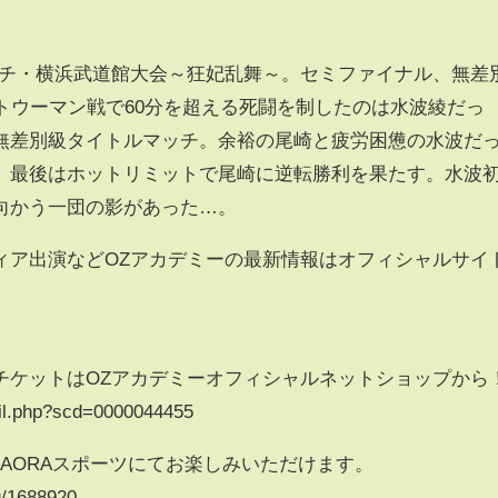
ッチ・横浜武道館大会～狂妃乱舞～。セミファイナル、無差
トウーマン戦で60分を超える死闘を制したのは水波綾だっ
無差別級タイトルマッチ。余裕の尾崎と疲労困憊の水波だ
、最後はホットリミットで尾崎に逆転勝利を果たす。水波
向かう一団の影があった…。
ィア出演などOZアカデミーの最新情報はオフィシャルサイ
チケットはOZアカデミーオフィシャルネットショップから
ail.php?scd=0000044455
GAORAスポーツにてお楽しみいただけます。
ng/1688920