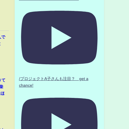
人で
と
/プロジェクトA子さんも注目？ get a
きて
chance!
柴
にほ