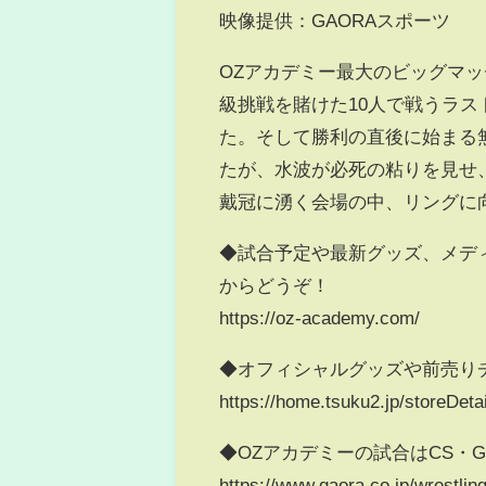
映像提供：GAORAスポーツ
OZアカデミー最大のビッグマ
級挑戦を賭けた10人で戦うラス
た。そして勝利の直後に始まる
たが、水波が必死の粘りを見せ
戴冠に湧く会場の中、リングに
◆試合予定や最新グッズ、メデ
からどうぞ！
https://oz-academy.com/
◆オフィシャルグッズや前売り
https://home.tsuku2.jp/storeDet
◆OZアカデミーの試合はCS・
https://www.gaora.co.jp/wrestli