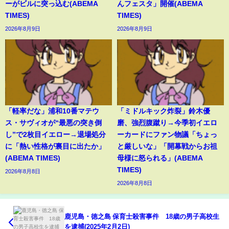
ーがビルに突っ込む(ABEMA
んフェスタ」開催(ABEMA
TIMES)
TIMES)
2026年8月9日
2026年8月9日
「軽率だな」浦和10番マテウ
「ミドルキック炸裂」鈴木優
ス・サヴィオが“最悪の突き倒
磨、強烈腹蹴り→今季初イエロ
し”で2枚目イエロー→退場処分
ーカードにファン物議「ちょっ
に「熱い性格が裏目に出たか」
と厳しいな」「開幕戦からお祖
(ABEMA TIMES)
母様に怒られる」(ABEMA
TIMES)
2026年8月8日
2026年8月8日
鹿児島・徳之島 保育士殺害事件 18歳の男子高校生
を逮捕(2025年2月2日)