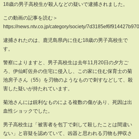
18歳の男子高校生が殺人などの疑いで逮捕されました。
この動画の記事を読む＞
https://news.ntv.co.jp/category/society/7d3185ef6f914427b
逮捕されたのは、鹿児島県内に住む18歳の男子高校生で
す。
警察によりますと、男子高校生は去年11月20日の夕方ご
ろ、伊仙町佐弁の住宅に侵入し、この家に住む保育士の菊
池房子さん（55）を刃物のようなもので刺すなどして、殺
害した疑いが持たれています。
菊池さんには鋭利なものによる複数の傷があり、死因は出
血性ショックでした。
男子高校生は「被害者を包丁で刺して殺したことは間違い
ない」と容疑を認めていて、凶器と思われる刃物も押収さ