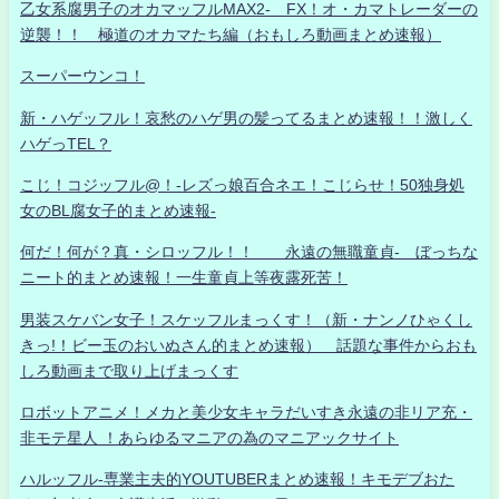
乙女系腐男子のオカマッフルMAX2- FX！オ・カマトレーダーの
逆襲！！ 極道のオカマたち編（おもしろ動画まとめ速報）
スーパーウンコ！
新・ハゲッフル！哀愁のハゲ男の髪ってるまとめ速報！！激しく
ハゲっTEL？
こじ！コジッフル@！-レズっ娘百合ネエ！こじらせ！50独身処
女のBL腐女子的まとめ速報-
何だ！何が？真・シロッフル！！ 永遠の無職童貞- ぼっちな
ニート的まとめ速報！一生童貞上等夜露死苦！
男装スケバン女子！スケッフルまっくす！（新・ナンノひゃくし
きっ!！ビー玉のおいぬさん的まとめ速報） 話題な事件からおも
しろ動画まで取り上げまっくす
ロボットアニメ！メカと美少女キャラだいすき永遠の非リア充・
非モテ星人 ！あらゆるマニアの為のマニアックサイト
ハルッフル-専業主夫的YOUTUBERまとめ速報！キモデブおた