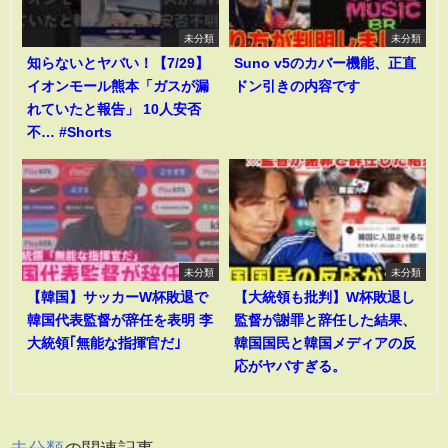
未分類
未分類
知らないとヤバい！【7/29】
Suno v5のカバー機能、正直
イオンモール熊本「ガスが漏
ドン引きの内容です
れていたと報告」 10人安否
不… #Shorts
未分類
未分類
【韓国】サッカーW杯敗退で
【大統領も批判】W杯敗退し
韓国代表監督が辞任を表明 李
監督が謝罪と辞任した結果、
大統領｢無能な指揮官だ｣
韓国国民と韓国メディアの反
応がヤバすぎる。