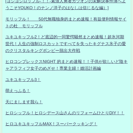
[ヨシヨシロッフル-！！-素浪人勇者カツオンの未解決事件簿へよ
うこそYOUKO！のナンノ洋子のはなしは信じるな編）]
モリッフル！ 50代無職独身的まとめ速報！有益便利情報サイ
トの杜 モリッフル
ユキユキッフル2！ど底辺的一同驚愕騒然まとめ速報！超氷河期
世代！人生の強制ロスカットですべてを失ったキグナス氷子の愛
のクリスタルキングボンビー脱出大作戦
ヒロコンプレックスNIGHT 的まとめ速報！！子供が欲しいど陰キ
ャアラフィフ女子のめざせ！専業主婦！婚活計画編
ユキユキッフル3！
萌えっふる！
天にまします我ら！
ヒロシッフル！ヒロシデース山さんのリフォームひとりDIY！！
ヒロユキユキッフルMAX！スーパークッキング！