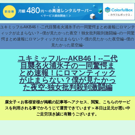
ユキミッフルAKB46！-二代目襲名火浦氷子の一同驚愕まとめ速報にロマンテ
ィックが止まらない？--僕が見たかった夜空！独女批判殺到激闘編--の一同驚
愕まとめ速報にロマンティックが止まらない？-僕の見たかった夜空編--僕の
見たかった星空編-
ユキミッフル--AKB46！--二代
目襲名火浦氷子の一同驚愕ま
とめ速報！にロマンティック
が止まらない？僕が見たかっ
た夜空-独女批判殺到激闘編
腐女子＜お客様皆様が掲載の記事等へアクセス、閲覧、こちらのサービ
スを利用される事でかろうじて運営できています＞本日は足元が悪い中
ご足労頂き誠に有難うございます。