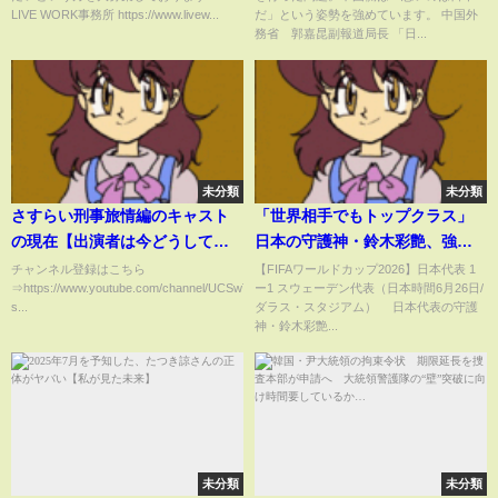
LIVE WORK事務所 https://www.livew...
だ」という姿勢を強めています。 中国外
務省 郭嘉昆副報道局長 「日...
未分類
未分類
さすらい刑事旅情編のキャスト
「世界相手でもトップクラス」
の現在【出演者は今どうして
日本の守護神・鈴木彩艶、強烈
る？】パート１ 宇津井健、三浦
な至近距離シュートに超反応→
チャンネル登録はこちら
【FIFAワールドカップ2026】日本代表 1
⇒https://www.youtube.com/channel/UCSwTU9vSgZ2I94zck4tLOCg?
ー1 スウェーデン代表（日本時間6月26日/
洋一、若村麻由美、河合奈保
指先で弾くミラクルビッグセー
s...
ダラス・スタジアム） 日本代表の守護
子、蟹江敬三、高木美保 他
ブで「英雄じゃん」(ABEMA
神・鈴木彩艶...
TIMES)
未分類
未分類