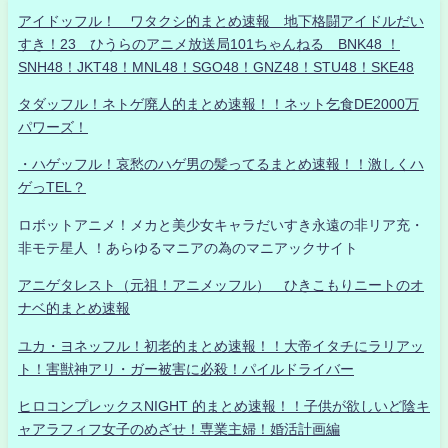
アイドッフル！ ワタクシ的まとめ速報 地下格闘アイドルだい
すき！23 ひうらのアニメ放送局101ちゃんねる BNK48 ！
SNH48！JKT48！MNL48！SGO48！GNZ48！STU48！SKE48
タダッフル！ネトゲ廃人的まとめ速報！！ネット乞食DE2000万
パワーズ！
・ハゲッフル！哀愁のハゲ男の髪ってるまとめ速報！！激しくハ
ゲっTEL？
ロボットアニメ！メカと美少女キャラだいすき永遠の非リア充・
非モテ星人 ！あらゆるマニアの為のマニアックサイト
アニゲタレスト（元祖！アニメッフル） ひきこもりニートのオ
ナベ的まとめ速報
ユカ・ヨネッフル！初老的まとめ速報！！大帝イタチにラリアッ
ト！害獣神アリ・ガー被害に必殺！パイルドライバー
ヒロコンプレックスNIGHT 的まとめ速報！！子供が欲しいど陰キ
ャアラフィフ女子のめざせ！専業主婦！婚活計画編