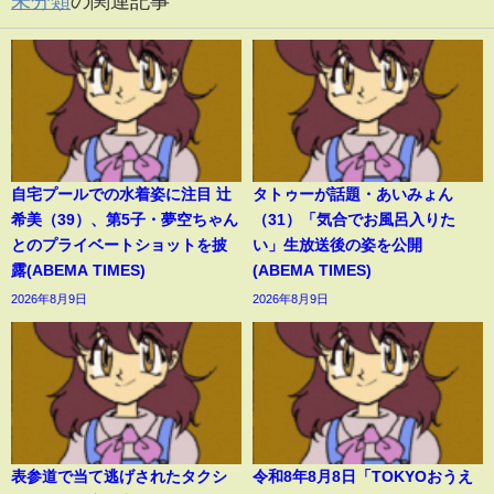
未分類
の関連記事
自宅プールでの水着姿に注目 辻
タトゥーが話題・あいみょん
希美（39）、第5子・夢空ちゃん
（31）「気合でお風呂入りた
とのプライベートショットを披
い」生放送後の姿を公開
露(ABEMA TIMES)
(ABEMA TIMES)
2026年8月9日
2026年8月9日
表参道で当て逃げされたタクシ
令和8年8月8日「TOKYOおうえ