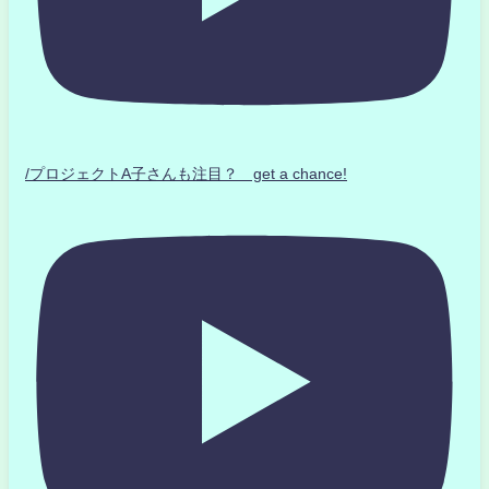
/プロジェクトA子さんも注目？ get a chance!