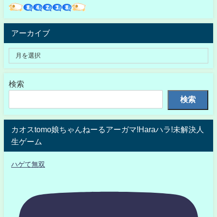
アーカイブ
検索
検索
カオスtomo娘ちゃんねーるアーガマ!Haraハラ!未解決人
生ゲーム
ハゲて無双