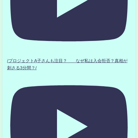
/プロジェクトA子さんも注目？ なぜ私は入会拒否？真相が
刺さる3分間？/