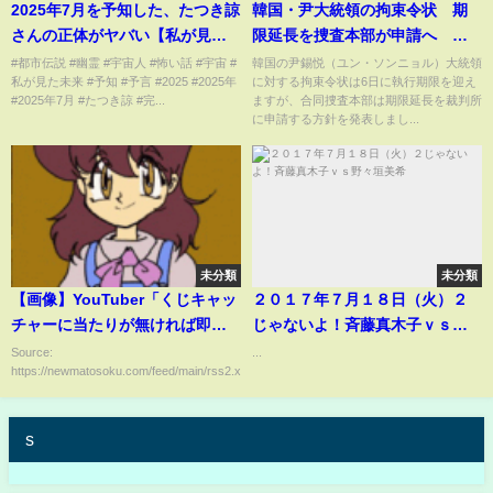
2025年7月を予知した、たつき諒
韓国・尹大統領の拘束令状 期
さんの正体がヤバい【私が見た
限延長を捜査本部が申請へ 大
未来】
統領警護隊の“壁”突破に向け時
#都市伝説 #幽霊 #宇宙人 #怖い話 #宇宙 #
韓国の尹錫悦（ユン・ソンニョル）大統領
私が見た未来 #予知 #予言 #2025 #2025年
に対する拘束令状は6日に執行期限を迎え
間要しているか…
#2025年7月 #たつき諒 #完...
ますが、合同捜査本部は期限延長を裁判所
に申請する方針を発表しまし...
未分類
未分類
【画像】YouTuber「くじキャッ
２０１７年７月１８日（火）２
チャーに当たりが無ければ即通
じゃないよ！斉藤真木子ｖｓ
報」→ガチで当たりが無く警察
野々垣美希
Source:
...
https://newmatosoku.com/feed/main/rss2.xml...
出動した結果ｗｗｗｗｗｗｗｗ
ｗw
s