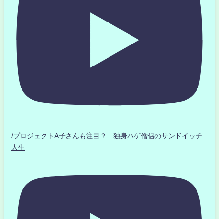
/プロジェクトA子さんも注目？ 独身ハゲ僧侶のサンドイッチ
人生