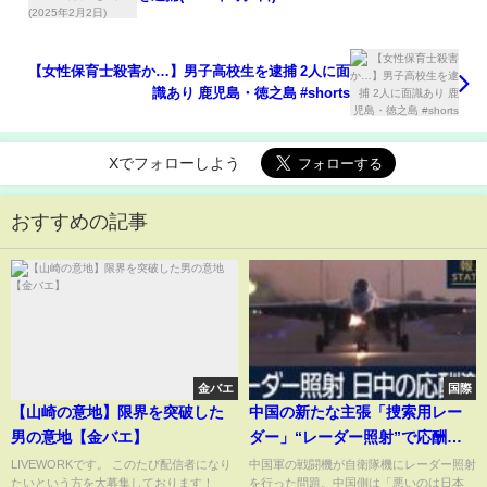
【女性保育士殺害か…】男子高校生を逮捕 2人に面
識あり 鹿児島・徳之島 #shorts
Xでフォローしよう
おすすめの記事
金バエ
国際
【山崎の意地】限界を突破した
中国の新たな主張「捜索用レー
男の意地【金バエ】
ダー」“レーダー照射”で応酬激
化 今後どうなる？【報道ステ
LIVEWORKです。 このたび配信者になり
中国軍の戦闘機が自衛隊機にレーダー照射
たいという方を大募集しております！
を行った問題。中国側は「悪いのは日本
ーション】(2025年12月9日)