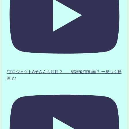
/プロジェクトA子さんも注目？ /感想戯言動画？.一息つく動
画？/