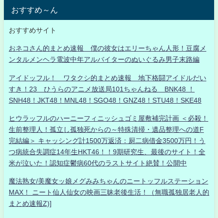
おすすめ～ん
おすすめサイト
おネコさん的まとめ速報 僕の彼女はエリーちゃん人形！豆腐メ
ンタルメンヘラ電波中年アルバイターのぬいぐるみ男子末路編
アイドッフル！ ワタクシ的まとめ速報 地下格闘アイドルだい
すき！23 ひうらのアニメ放送局101ちゃんねる BNK48 ！
SNH48！JKT48！MNL48！SGO48！GNZ48！STU48！SKE48
ヒウラッフルのハーニーフィニッシュゴミ屋敷補完計画 ＜必殺！
生前整理人！孤立し孤独死からの～特殊清掃・遺品整理への道F
完結編＞ キャッシング計1500万返済：厨二病借金3500万円！う
つ病統合失調症14年生HKT46！！9期研究生、最後のサイト！全
米が泣いた！認知症鬱病60代のラストサイト絶賛！公開中
魔法熟女/美魔女ッ娘メグみみちゃんのニートッフルステーション
MAX！ ニート仙人仙女の映画三昧老後生活！（無職孤独居老人的
まとめ速報Z)]