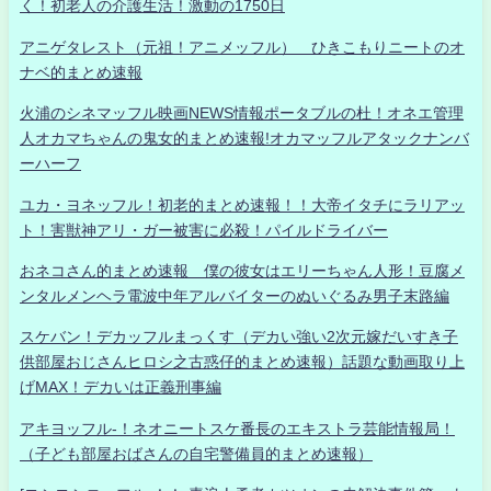
く！初老人の介護生活！激動の1750日
アニゲタレスト（元祖！アニメッフル） ひきこもりニートのオ
ナベ的まとめ速報
火浦のシネマッフル映画NEWS情報ポータブルの杜！オネエ管理
人オカマちゃんの鬼女的まとめ速報!オカマッフルアタックナンバ
ーハーフ
ユカ・ヨネッフル！初老的まとめ速報！！大帝イタチにラリアッ
ト！害獣神アリ・ガー被害に必殺！パイルドライバー
おネコさん的まとめ速報 僕の彼女はエリーちゃん人形！豆腐メ
ンタルメンヘラ電波中年アルバイターのぬいぐるみ男子末路編
スケバン！デカッフルまっくす（デカい強い2次元嫁だいすき子
供部屋おじさんヒロシ之古惑仔的まとめ速報）話題な動画取り上
げMAX！デカいは正義刑事編
アキヨッフル-！ネオニートスケ番長のエキストラ芸能情報局！
（子ども部屋おばさんの自宅警備員的まとめ速報）