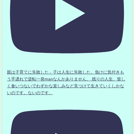
親は子育てに失敗した」子は人生に失敗した。負けに気付きも
う手遅れで逆転一発manなんかありません、 残りの人生、貧し
く食いつないでわずかな楽しみなど見つけて生きていくしかな
いのです。ないのです。