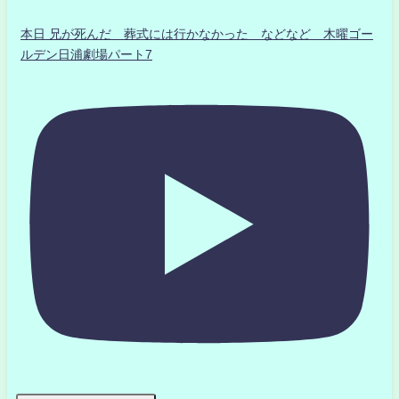
本日 兄が死んだ 葬式には行かなかった などなど 木曜ゴー
ルデン日浦劇場パート7