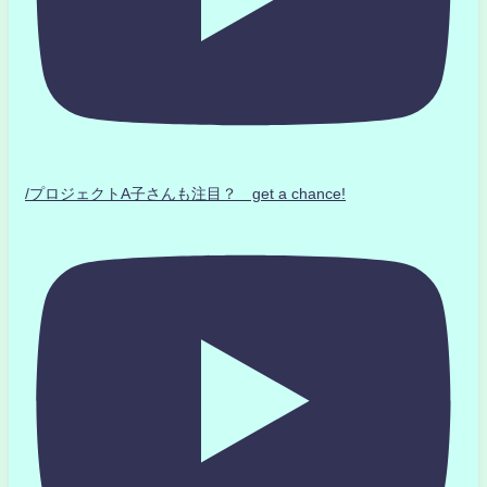
/プロジェクトA子さんも注目？ get a chance!