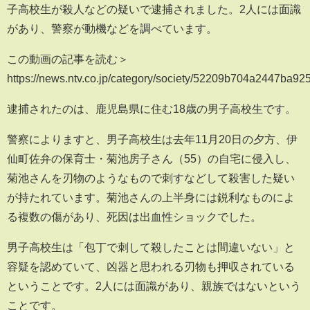
子高校生が殺人などの疑いで逮捕されました。2人には面識
があり、警察が動機などを調べています。
この動画の記事を読む＞
https://news.ntv.co.jp/category/society/52209b704a2447ba
逮捕されたのは、鹿児島県に住む18歳の男子高校生です。
警察によりますと、男子高校生は去年11月20日の夕方、伊
仙町佐弁の保育士・菊池房子さん（55）の自宅に侵入し、
菊池さんを刃物のようなもので刺すなどして殺害した疑い
が持たれています。菊池さんの上半身には鋭利なものによ
る複数の傷があり、死因は出血性ショックでした。
男子高校生は「包丁で刺して殺したことは間違いない」と
容疑を認めていて、凶器と思われる刃物も押収されている
ということです。2人には面識があり、親族ではないという
ことです。