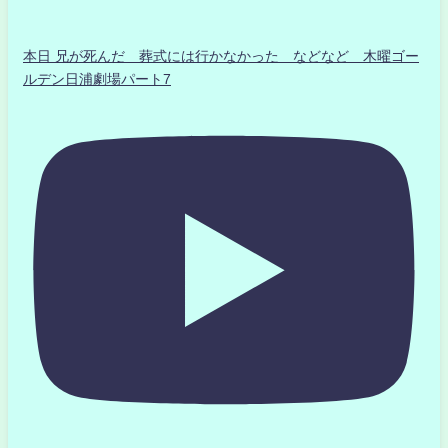
本日 兄が死んだ 葬式には行かなかった などなど 木曜ゴー
ルデン日浦劇場パート7