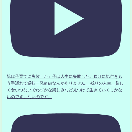
親は子育てに失敗した」子は人生に失敗した。負けに気付きも
う手遅れで逆転一発manなんかありません、 残りの人生、貧し
く食いつないでわずかな楽しみなど見つけて生きていくしかな
いのです。ないのです。