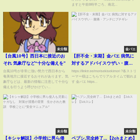
ますと午前8時半ごろ、南北...
未分類
金バエ
【台風10号】西日本に接近のお
【肝不全・末期】金バエ 病気に
それ 気象庁など“十分な備えを”
対するアドバイスウザい・腹
痛・アンチにブチギレ
台風10号が非常に強い勢力で西日本から
https://linktr.ee/morisekisekimori ?各ストリ
奄美地方に接近するおそれがあります。気
ーマー様はこちらでリアルタイムで観れま
象庁などは、最新の情報に注意して十分な
す 金バエ https...
備えを行うよう呼びかけてい...
未分類
未分類
【キシャ解説】小学校に男ら侵
ペプシ,完全終了...【2chまとめ】