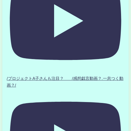
/プロジェクトA子さんも注目？ /感想戯言動画？.一息つく動
画？/