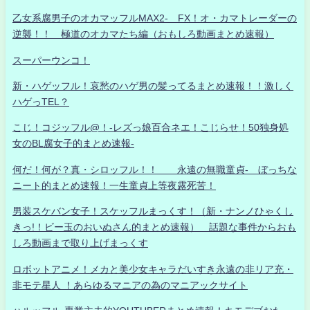
乙女系腐男子のオカマッフルMAX2- FX！オ・カマトレーダーの
逆襲！！ 極道のオカマたち編（おもしろ動画まとめ速報）
スーパーウンコ！
新・ハゲッフル！哀愁のハゲ男の髪ってるまとめ速報！！激しく
ハゲっTEL？
こじ！コジッフル@！-レズっ娘百合ネエ！こじらせ！50独身処
女のBL腐女子的まとめ速報-
何だ！何が？真・シロッフル！！ 永遠の無職童貞- ぼっちな
ニート的まとめ速報！一生童貞上等夜露死苦！
男装スケバン女子！スケッフルまっくす！（新・ナンノひゃくし
きっ!！ビー玉のおいぬさん的まとめ速報） 話題な事件からおも
しろ動画まで取り上げまっくす
ロボットアニメ！メカと美少女キャラだいすき永遠の非リア充・
非モテ星人 ！あらゆるマニアの為のマニアックサイト