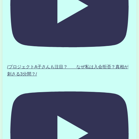
/プロジェクトA子さんも注目？ なぜ私は入会拒否？真相が
刺さる3分間？/