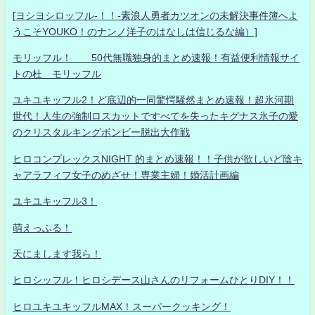
[ヨシヨシロッフル-！！-素浪人勇者カツオンの未解決事件簿へよ
うこそYOUKO！のナンノ洋子のはなしは信じるな編）]
モリッフル！ 50代無職独身的まとめ速報！有益便利情報サイ
トの杜 モリッフル
ユキユキッフル2！ど底辺的一同驚愕騒然まとめ速報！超氷河期
世代！人生の強制ロスカットですべてを失ったキグナス氷子の愛
のクリスタルキングボンビー脱出大作戦
ヒロコンプレックスNIGHT 的まとめ速報！！子供が欲しいど陰キ
ャアラフィフ女子のめざせ！専業主婦！婚活計画編
ユキユキッフル3！
萌えっふる！
天にまします我ら！
ヒロシッフル！ヒロシデース山さんのリフォームひとりDIY！！
ヒロユキユキッフルMAX！スーパークッキング！