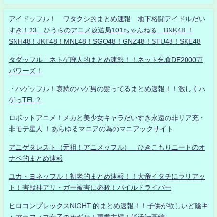
アイドッフル！ ワタクシ的まとめ速報 地下格闘アイドルだい
すき！23 ひうらのアニメ放送局101ちゃんねる BNK48 ！
SNH48！JKT48！MNL48！SGO48！GNZ48！STU48！SKE48
タダッフル！ネトゲ廃人的まとめ速報！！ネット乞食DE2000万
パワーズ！
・ハゲッフル！哀愁のハゲ男の髪ってるまとめ速報！！激しくハ
ゲっTEL？
ロボットアニメ！メカと美少女キャラだいすき永遠の非リア充・
非モテ星人 ！あらゆるマニアの為のマニアックサイト
アニゲタレスト（元祖！アニメッフル） ひきこもりニートのオ
ナベ的まとめ速報
ユカ・ヨネッフル！初老的まとめ速報！！大帝イタチにラリアッ
ト！害獣神アリ・ガー被害に必殺！パイルドライバー
ヒロコンプレックスNIGHT 的まとめ速報！！子供が欲しいど陰キ
ャアラフィフ女子のめざせ！専業主婦！婚活計画編