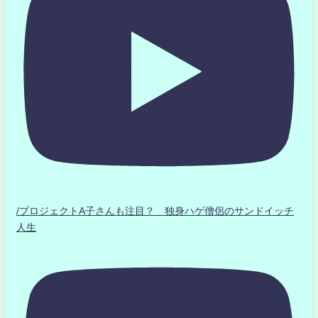
/プロジェクトA子さんも注目？ 独身ハゲ僧侶のサンドイッチ
人生