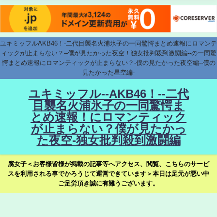
ユキミッフルAKB46！-二代目襲名火浦氷子の一同驚愕まとめ速報にロマンテ
ィックが止まらない？--僕が見たかった夜空！独女批判殺到激闘編--の一同驚
愕まとめ速報にロマンティックが止まらない？-僕の見たかった夜空編--僕の
見たかった星空編-
ユキミッフル--AKB46！--二代
目襲名火浦氷子の一同驚愕ま
とめ速報！にロマンティック
が止まらない？僕が見たかっ
た夜空-独女批判殺到激闘編
腐女子＜お客様皆様が掲載の記事等へアクセス、閲覧、こちらのサービ
スを利用される事でかろうじて運営できています＞本日は足元が悪い中
ご足労頂き誠に有難うございます。