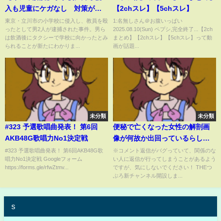
入も児童にケガなし 対策が浸
【2chスレ】【5chスレ】
透の背景 生かされた教訓 学
東京・立川市の小学校に侵入し、教員を殴
1:名無しさん＠お腹いっぱい
ったとして男2人が逮捕された事件。男ら
2025.08.10(Sun) ペプシ,完全終了...【2ch
校ごとに“安全マニュアル”
は飲酒後にタクシーで学校に向かったとみ
まとめ】【2chスレ】【5chスレ】って動
られることが新たにわかりま...
画が話題...
未分類
未分類
#323 予選歌唱曲発表！ 第6回
便秘で亡くなった女性の解剖画
AKB48G歌唱力No1決定戦
像が何故か出回っているらしい...
【都市伝説】
#323 予選歌唱曲発表！ 第6回AKB48G歌
※コメント返信がバグっていて、関係のな
唱力No1決定戦 Googleフォーム
い人に返信が行ってしまうことがあるよう
https://forms.gle/rfwZtmv...
ですが、気にしないでください！ THEつ
ぶろ新チャンネル開設しま...
s