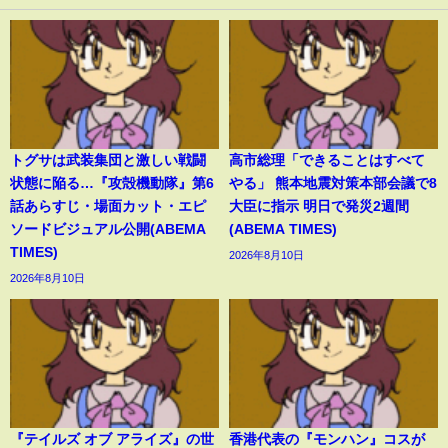
トグサは武装集団と激しい戦闘
高市総理「できることはすべて
状態に陥る…『攻殻機動隊』第6
やる」 熊本地震対策本部会議で8
話あらすじ・場面カット・エピ
大臣に指示 明日で発災2週間
ソードビジュアル公開(ABEMA
(ABEMA TIMES)
TIMES)
2026年8月10日
2026年8月10日
『テイルズ オブ アライズ』の世
香港代表の『モンハン』コスが