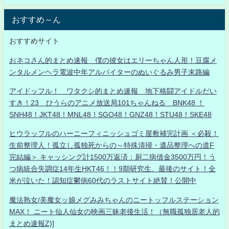
おすすめ～ん
おすすめサイト
おネコさん的まとめ速報 僕の彼女はエリーちゃん人形！豆腐メ
ンタルメンヘラ電波中年アルバイターのぬいぐるみ男子末路編
アイドッフル！ ワタクシ的まとめ速報 地下格闘アイドルだい
すき！23 ひうらのアニメ放送局101ちゃんねる BNK48 ！
SNH48！JKT48！MNL48！SGO48！GNZ48！STU48！SKE48
ヒウラッフルのハーニーフィニッシュゴミ屋敷補完計画 ＜必殺！
生前整理人！孤立し孤独死からの～特殊清掃・遺品整理への道F
完結編＞ キャッシング計1500万返済：厨二病借金3500万円！う
つ病統合失調症14年生HKT46！！9期研究生、最後のサイト！全
米が泣いた！認知症鬱病60代のラストサイト絶賛！公開中
魔法熟女/美魔女ッ娘メグみみちゃんのニートッフルステーション
MAX！ ニート仙人仙女の映画三昧老後生活！（無職孤独居老人的
まとめ速報Z)]