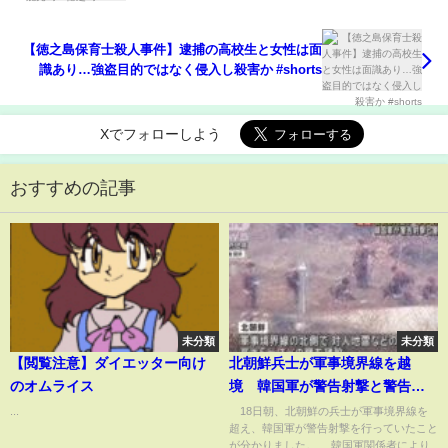
【徳之島保育士殺人事件】逮捕の高校生と女性は面
識あり…強盗目的ではなく侵入し殺害か #shorts
Xでフォローしよう
おすすめの記事
未分類
未分類
【閲覧注意】ダイエッター向け
北朝鮮兵士が軍事境界線を越
のオムライス
境 韓国軍が警告射撃と警告放
送(2024年6月18日)
...
18日朝、北朝鮮の兵士が軍事境界線を
超え、韓国軍が警告射撃を行っていたこと
が分かりました。 韓国軍関係者により