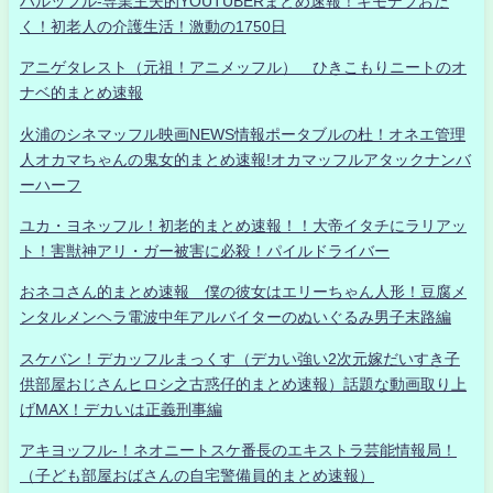
ハルッフル-専業主夫的YOUTUBERまとめ速報！キモデブおた
く！初老人の介護生活！激動の1750日
アニゲタレスト（元祖！アニメッフル） ひきこもりニートのオ
ナベ的まとめ速報
火浦のシネマッフル映画NEWS情報ポータブルの杜！オネエ管理
人オカマちゃんの鬼女的まとめ速報!オカマッフルアタックナンバ
ーハーフ
ユカ・ヨネッフル！初老的まとめ速報！！大帝イタチにラリアッ
ト！害獣神アリ・ガー被害に必殺！パイルドライバー
おネコさん的まとめ速報 僕の彼女はエリーちゃん人形！豆腐メ
ンタルメンヘラ電波中年アルバイターのぬいぐるみ男子末路編
スケバン！デカッフルまっくす（デカい強い2次元嫁だいすき子
供部屋おじさんヒロシ之古惑仔的まとめ速報）話題な動画取り上
げMAX！デカいは正義刑事編
アキヨッフル-！ネオニートスケ番長のエキストラ芸能情報局！
（子ども部屋おばさんの自宅警備員的まとめ速報）