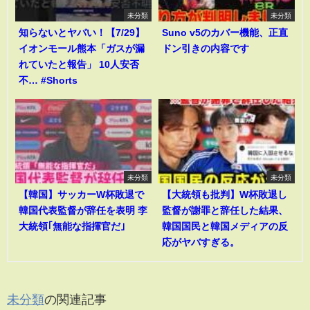
未分類
未分類
知らないとヤバい！【7/29】
Suno v5のカバー機能、正直
イオンモール熊本「ガスが漏
ドン引きの内容です
れていたと報告」 10人安否
不… #Shorts
未分類
未分類
【韓国】サッカーW杯敗退で
【大統領も批判】W杯敗退し
韓国代表監督が辞任を表明 李
監督が謝罪と辞任した結果、
大統領｢無能な指揮官だ｣
韓国国民と韓国メディアの反
応がヤバすぎる。
未分類
の関連記事