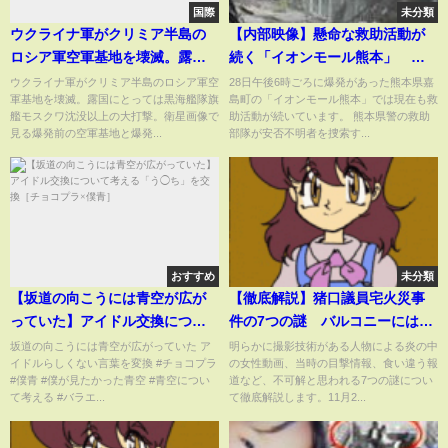
国際
未分類
ウクライナ軍がクリミア半島の
【内部映像】懸命な救助活動が
ロシア軍空軍基地を壊滅。露国
続く「イオンモール熊本」 内
にとって黒海艦隊旗艦モスクワ
部は柱や壁が崩れ散乱(2026年7
ウクライナ軍がクリミア半島のロシア軍空
28日午後6時ごろに爆発があった熊本県嘉
軍基地を壊滅。露国にとっては黒海艦隊旗
島町の「イオンモール熊本」では現在も救
沈没以上の大打撃。宇軍はどの
月29日)
艦モスクワ沈没以上の大打撃。衛星画像で
助活動が続いています。 熊本県警の救助
ようにして攻撃出来たのか【石
見る爆発前の空軍基地と爆発...
部隊が安否不明者を捜索す...
川雅一のシュタインバッハ大
学： 元特派員と学ぶ英語ニュー
ス】
おすすめ
未分類
【坂道の向こうには青空が広が
【徹底解説】猪口議員宅火災事
っていた】アイドル交換につい
件の7つの謎 バルコニーには二
て考える「う◯ち」を交換［チ
人いた？マスコミが公開した不
坂道の向こうには青空が広がっていた ア
明らかに撮影技術がある人物による炎の中
イドルらしくない言葉を変換 #チョコプラ
の女性動画、当時の目撃情報、食い違う報
ョコプラ×僕青］
可解な動画
#僕青 #僕が見たかった青空 #青空につい
道など、不可解と思われる7つの謎につい
て考える #バラエ...
て徹底解説します。11月2...