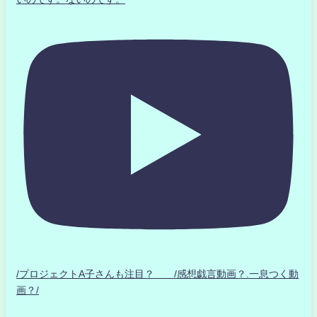
/プロジェクトA子さんも注目？ /感想戯言動画？.一息つく動
画？/