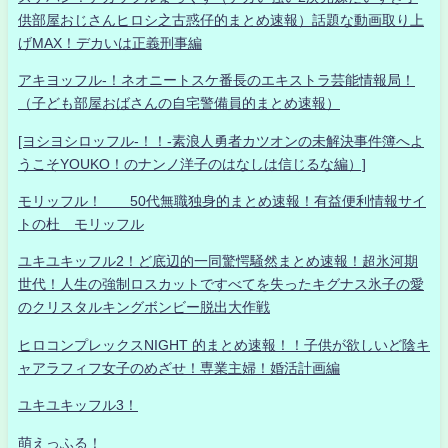
供部屋おじさんヒロシ之古惑仔的まとめ速報）話題な動画取り上
げMAX！デカいは正義刑事編
アキヨッフル-！ネオニートスケ番長のエキストラ芸能情報局！
（子ども部屋おばさんの自宅警備員的まとめ速報）
[ヨシヨシロッフル-！！-素浪人勇者カツオンの未解決事件簿へよ
うこそYOUKO！のナンノ洋子のはなしは信じるな編）]
モリッフル！ 50代無職独身的まとめ速報！有益便利情報サイ
トの杜 モリッフル
ユキユキッフル2！ど底辺的一同驚愕騒然まとめ速報！超氷河期
世代！人生の強制ロスカットですべてを失ったキグナス氷子の愛
のクリスタルキングボンビー脱出大作戦
ヒロコンプレックスNIGHT 的まとめ速報！！子供が欲しいど陰キ
ャアラフィフ女子のめざせ！専業主婦！婚活計画編
ユキユキッフル3！
萌えっふる！