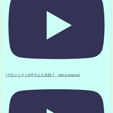
/プロジェクトA子さんも注目？ get a chance!