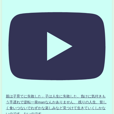
親は子育てに失敗した」子は人生に失敗した。負けに気付きも
う手遅れで逆転一発manなんかありません、 残りの人生、貧し
く食いつないでわずかな楽しみなど見つけて生きていくしかな
いのです。ないのです。