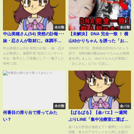
未分類
未分類
中山美穂さん(54) 突然の訃報･･･
【未解決】 DNA 完全一致 ！ 横
妹・忍さんが取材に。体調不
山ゆかりちゃん を誘った「おじ
良”当日にコンサート中止・歌手
さん」の正体【太田市パチンコ
中山美穂さん(54) 突然の訃報･･･妹・忍さ
1996年7月7日、群馬県太田市のパチンコ
んが取材に。体調不良”当日にコンサート
店で、当時4歳の横山ゆかりちゃんが突然
として俳優として･･･魅了した40
店女児失踪事件】
中止・歌手として俳優として･･･魅了した
姿を消しました。ゆかりちゃんが母親に
年 | 2024年12月6日
40年 | 20...
「おじさん」について話し...
未分類
金バエ
何番目の滑り台で滑ってみた
【ぱるぱる】【金バエ】一週間
い？
ぶりLINE「集中治療室に運ばれ
てた」しかし、◯害説も? 疑惑消
...
金バエの音信が途絶えて一週間たった日の
深夜、本人のアカウントから同じ文面の
えず!? 11月11日