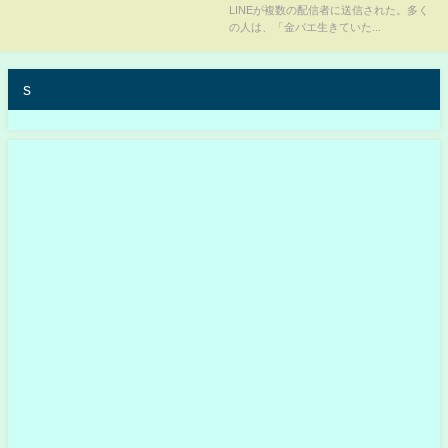
LINEが複数の配信者に送信された。多く
の人は、「金バエ生きていた...
s