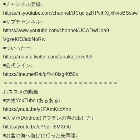
◾️チャンネル登録↓
https://m.youtube.com/channel/UCqcIqzRPvlhXIjxNvoBSssw
◾️サブチャンネル↓
https://www.youtube.com/channel/UCADwHoa9-
VgzeKfO3ddNoRw
◾️ついったー↓
https://mobile.twitter.com/tanaka_level99
◾️公式ライン↓
https://line.me/R/ti/p/%40lsg4050x
＝＝＝＝＝＝＝＝＝＝＝＝＝＝＝＝＝＝＝＝＝＝＝
おススメの動画
◾️大物YouTube rあるある↓
https://youtu.be/y1PAmKcxXno
◾️スマホ(Android)でフランの声の出し方↓
https://youtu.be/cY9pTl8MXGU
◾️お盆の海へ遊びに行った先輩達↓