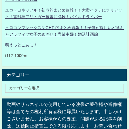
ユカ・ヨネッフル！初老的まとめ速報！！大帝イタチにラリアッ
ト！害獣神アリ・ガー被害に必殺！パイルドライバー
ヒロコンプレックスNIGHT 的まとめ速報！！子供が欲しいど陰キ
ャアラフィフ女子のめざせ！専業主婦！婚活計画編
萌えっとこあに！
t112-1000ｍ
カテゴリー
動画やサムネイルで使用している映像の著作権や肖像権
等は全てその権利所有者様に帰属いたします。申しわけ
ございません。お客様からの要望、問題がある記事を削
除、送信防止措置にできる限り応じます。お問い合わせ