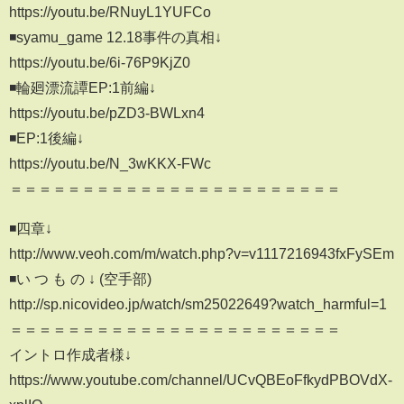
https://youtu.be/RNuyL1YUFCo
◾️syamu_game 12.18事件の真相↓
https://youtu.be/6i-76P9KjZ0
◾️輪廻漂流譚EP:1前編↓
https://youtu.be/pZD3-BWLxn4
◾️EP:1後編↓
https://youtu.be/N_3wKKX-FWc
＝＝＝＝＝＝＝＝＝＝＝＝＝＝＝＝＝＝＝＝＝＝＝
◾️四章↓
http://www.veoh.com/m/watch.php?v=v1117216943fxFySEm
◾️い つ も の ↓ (空手部)
http://sp.nicovideo.jp/watch/sm25022649?watch_harmful=1
＝＝＝＝＝＝＝＝＝＝＝＝＝＝＝＝＝＝＝＝＝＝＝
イントロ作成者様↓
https://www.youtube.com/channel/UCvQBEoFfkydPBOVdX-