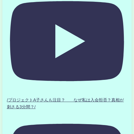
/プロジェクトA子さんも注目？ なぜ私は入会拒否？真相が
刺さる3分間？/