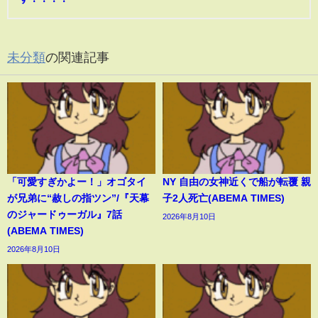
未分類
の関連記事
「可愛すぎかよー！」オゴタイ
NY 自由の女神近くで船が転覆 親
が兄弟に“赦しの指ツン”/『天幕
子2人死亡(ABEMA TIMES)
のジャードゥーガル』7話
2026年8月10日
(ABEMA TIMES)
2026年8月10日