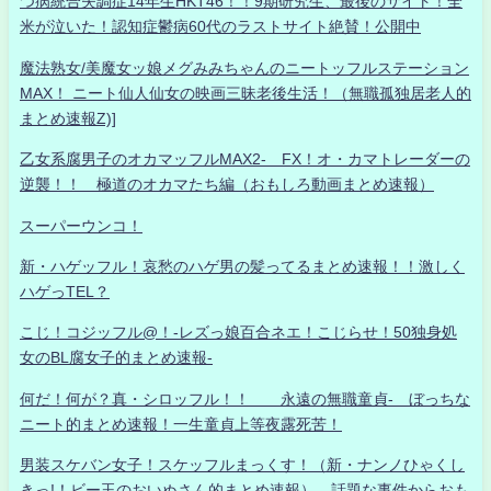
つ病統合失調症14年生HKT46！！9期研究生、最後のサイト！全
米が泣いた！認知症鬱病60代のラストサイト絶賛！公開中
魔法熟女/美魔女ッ娘メグみみちゃんのニートッフルステーション
MAX！ ニート仙人仙女の映画三昧老後生活！（無職孤独居老人的
まとめ速報Z)]
乙女系腐男子のオカマッフルMAX2- FX！オ・カマトレーダーの
逆襲！！ 極道のオカマたち編（おもしろ動画まとめ速報）
スーパーウンコ！
新・ハゲッフル！哀愁のハゲ男の髪ってるまとめ速報！！激しく
ハゲっTEL？
こじ！コジッフル@！-レズっ娘百合ネエ！こじらせ！50独身処
女のBL腐女子的まとめ速報-
何だ！何が？真・シロッフル！！ 永遠の無職童貞- ぼっちな
ニート的まとめ速報！一生童貞上等夜露死苦！
男装スケバン女子！スケッフルまっくす！（新・ナンノひゃくし
きっ!！ビー玉のおいぬさん的まとめ速報） 話題な事件からおも