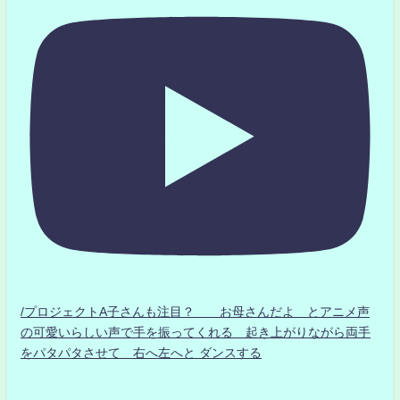
/プロジェクトA子さんも注目？ お母さんだよ とアニメ声
の可愛いらしい声で手を振ってくれる 起き上がりながら両手
をパタパタさせて 右へ左へと ダンスする