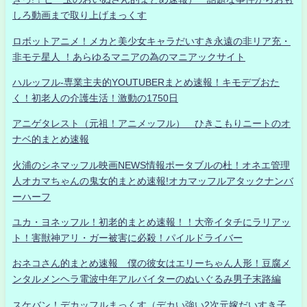
しろ動画まで取り上げまっくす
ロボットアニメ！メカと美少女キャラだいすき永遠の非リア充・
非モテ星人 ！あらゆるマニアの為のマニアックサイト
ハルッフル-専業主夫的YOUTUBERまとめ速報！キモデブおた
く！初老人の介護生活！激動の1750日
アニゲタレスト（元祖！アニメッフル） ひきこもりニートのオ
ナベ的まとめ速報
火浦のシネマッフル映画NEWS情報ポータブルの杜！オネエ管理
人オカマちゃんの鬼女的まとめ速報!オカマッフルアタックナンバ
ーハーフ
ユカ・ヨネッフル！初老的まとめ速報！！大帝イタチにラリアッ
ト！害獣神アリ・ガー被害に必殺！パイルドライバー
おネコさん的まとめ速報 僕の彼女はエリーちゃん人形！豆腐メ
ンタルメンヘラ電波中年アルバイターのぬいぐるみ男子末路編
スケバン！デカッフルまっくす（デカい強い2次元嫁だいすき子