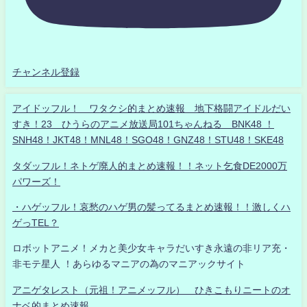
チャンネル登録
アイドッフル！ ワタクシ的まとめ速報 地下格闘アイドルだい
すき！23 ひうらのアニメ放送局101ちゃんねる BNK48 ！
SNH48！JKT48！MNL48！SGO48！GNZ48！STU48！SKE48
タダッフル！ネトゲ廃人的まとめ速報！！ネット乞食DE2000万
パワーズ！
・ハゲッフル！哀愁のハゲ男の髪ってるまとめ速報！！激しくハ
ゲっTEL？
ロボットアニメ！メカと美少女キャラだいすき永遠の非リア充・
非モテ星人 ！あらゆるマニアの為のマニアックサイト
アニゲタレスト（元祖！アニメッフル） ひきこもりニートのオ
ナベ的まとめ速報