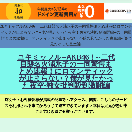
ユキミッフルAKB46！-二代目襲名火浦氷子の一同驚愕まとめ速報にロマンテ
ィックが止まらない？--僕が見たかった夜空！独女批判殺到激闘編--の一同驚
愕まとめ速報にロマンティックが止まらない？-僕の見たかった夜空編--僕の
見たかった星空編-
ユキミッフル--AKB46！--二代
目襲名火浦氷子の一同驚愕ま
とめ速報！にロマンティック
が止まらない？僕が見たかっ
た夜空-独女批判殺到激闘編
腐女子＜お客様皆様が掲載の記事等へアクセス、閲覧、こちらのサービ
スを利用される事でかろうじて運営できています＞本日は足元が悪い中
ご足労頂き誠に有難うございます。