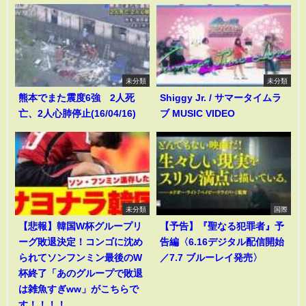
未分類
未分類
熊本でまた震度6強 2人死
Shiggy Jr. / サマータイムラ
亡、2人心肺停止(16/04/16)
ブ MUSIC VIDEO
未分類
国際
【悲報】韓国W杯グループリ
【予告】『聖なる犯罪者』予
ーグ敗退決定！コンゴに沈め
告編〈6.16デジタル配信開始
られてソンフンミン最後のW
／7.7 ブルーレイ発売〉
杯終了「あのグループで敗退
は雑魚すぎww」がこちらで
す！！！！