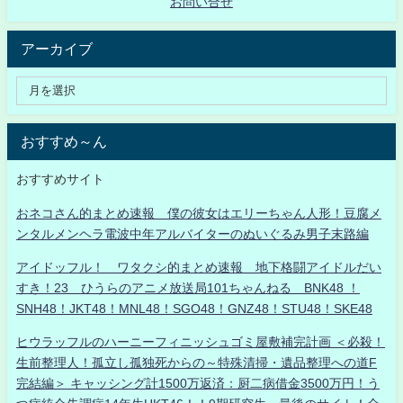
お問い合せ
アーカイブ
おすすめ～ん
おすすめサイト
おネコさん的まとめ速報 僕の彼女はエリーちゃん人形！豆腐メ
ンタルメンヘラ電波中年アルバイターのぬいぐるみ男子末路編
アイドッフル！ ワタクシ的まとめ速報 地下格闘アイドルだい
すき！23 ひうらのアニメ放送局101ちゃんねる BNK48 ！
SNH48！JKT48！MNL48！SGO48！GNZ48！STU48！SKE48
ヒウラッフルのハーニーフィニッシュゴミ屋敷補完計画 ＜必殺！
生前整理人！孤立し孤独死からの～特殊清掃・遺品整理への道F
完結編＞ キャッシング計1500万返済：厨二病借金3500万円！う