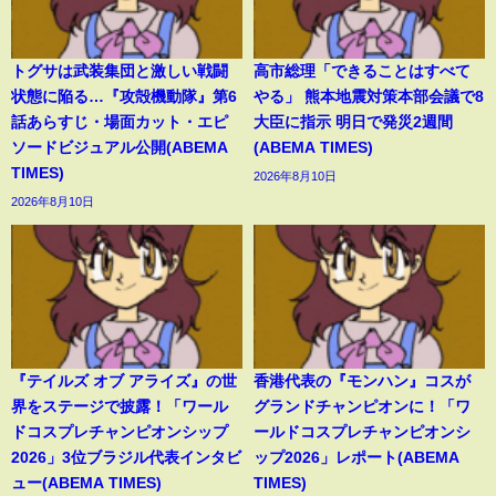
トグサは武装集団と激しい戦闘
高市総理「できることはすべて
状態に陥る…『攻殻機動隊』第6
やる」 熊本地震対策本部会議で8
話あらすじ・場面カット・エピ
大臣に指示 明日で発災2週間
ソードビジュアル公開(ABEMA
(ABEMA TIMES)
TIMES)
2026年8月10日
2026年8月10日
『テイルズ オブ アライズ』の世
香港代表の『モンハン』コスが
界をステージで披露！「ワール
グランドチャンピオンに！「ワ
ドコスプレチャンピオンシップ
ールドコスプレチャンピオンシ
2026」3位ブラジル代表インタビ
ップ2026」レポート(ABEMA
ュー(ABEMA TIMES)
TIMES)