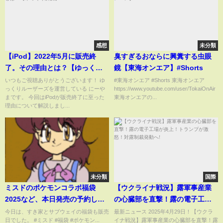
感想
未分類
【iPod】2022年5月に販売終
臭すぎるおならに興糞する虫眼
了。その理由とは？【ゆっくり
鏡【東海オンエア】#Shorts
解説】
いつもご視聴ありがとうございます！ ゆ
#東海オンエア #Shorts 東海オンエア
っくりルーザーズを運営している にーや
https://www.youtube.com/user/TokaiOnAir
まです。 今回はiPodが販売終了に至った
東海オンエアの...
理由について解説しまし...
未分類
国際
ミスドのポケモンコラボ福袋
【ウクライナ戦況】露軍事産業
2025など、本日発売の予約しな
の心臓部を直撃！露の電子工場
くても買える福袋
が炎上！トランプが激怒！対露
今日は、すき家とサブウェイの福袋も販売
最新ニュース 2025年4月29日！【ウクラ
日でした。 #ミスド #福袋 #ポケモン...
イナ戦況】露軍事産業の心臓部を直撃！露
制裁発動へ!