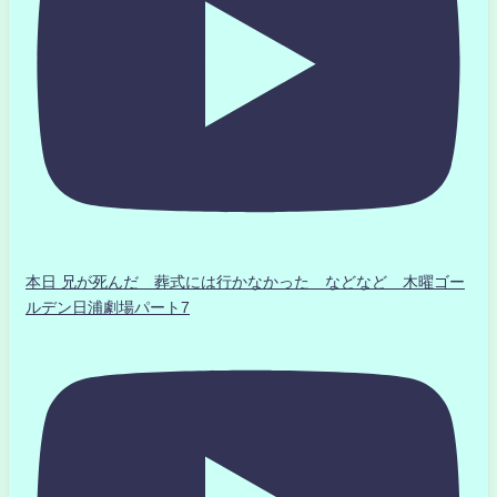
本日 兄が死んだ 葬式には行かなかった などなど 木曜ゴー
ルデン日浦劇場パート7