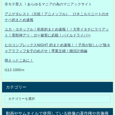
非モテ星人 ！あらゆるマニアの為のマニアックサイト
アニゲタレスト（元祖！アニメッフル） ひきこもりニートのオ
ナベ的まとめ速報
ユカ・ヨネッフル！初老的まとめ速報！！大帝イタチにラリアッ
ト！害獣神アリ・ガー被害に必殺！パイルドライバー
ヒロコンプレックスNIGHT 的まとめ速報！！子供が欲しいど陰キ
ャアラフィフ女子のめざせ！専業主婦！婚活計画編
萌えっとこあに！
t112-1000ｍ
カテゴリー
動画やサムネイルで使用している映像の著作権や肖像権