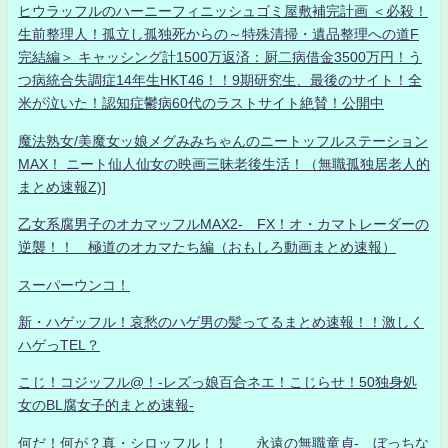
ヒウラッフルのハーニーフィニッシュゴミ屋敷補完計画 ＜必殺！
生前整理人！孤立し孤独死からの～特殊清掃・遺品整理への道F
完結編＞ キャッシング計1500万返済：厨二病借金3500万円！う
つ病統合失調症14年生HKT46！！9期研究生、最後のサイト！全
米が泣いた！認知症鬱病60代のラストサイト絶賛！公開中
魔法熟女/美魔女ッ娘メグみみちゃんのニートッフルステーション
MAX！ ニート仙人仙女の映画三昧老後生活！（無職孤独居老人的
まとめ速報Z)]
乙女系腐男子のオカマッフルMAX2- FX！オ・カマトレーダーの
逆襲！！ 極道のオカマたち編（おもしろ動画まとめ速報）
スーパーウンコ！
新・ハゲッフル！哀愁のハゲ男の髪ってるまとめ速報！！激しく
ハゲっTEL？
こじ！コジッフル@！-レズっ娘百合ネエ！こじらせ！50独身処
女のBL腐女子的まとめ速報-
何だ！何が？真・シロッフル！！ 永遠の無職童貞- ぼっちな