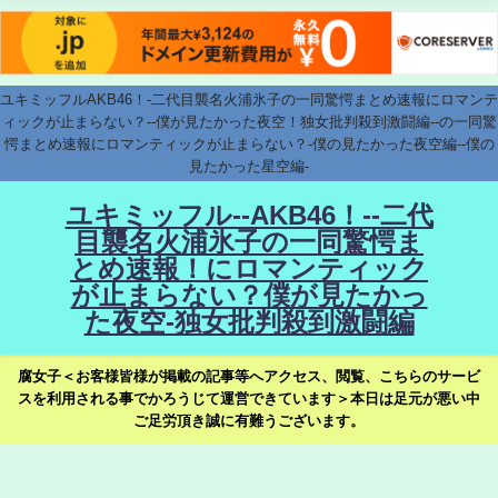
ユキミッフルAKB46！-二代目襲名火浦氷子の一同驚愕まとめ速報にロマンテ
ィックが止まらない？--僕が見たかった夜空！独女批判殺到激闘編--の一同驚
愕まとめ速報にロマンティックが止まらない？-僕の見たかった夜空編--僕の
見たかった星空編-
ユキミッフル--AKB46！--二代
目襲名火浦氷子の一同驚愕ま
とめ速報！にロマンティック
が止まらない？僕が見たかっ
た夜空-独女批判殺到激闘編
腐女子＜お客様皆様が掲載の記事等へアクセス、閲覧、こちらのサービ
スを利用される事でかろうじて運営できています＞本日は足元が悪い中
ご足労頂き誠に有難うございます。