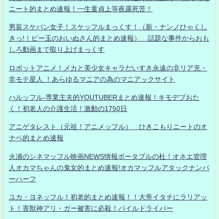
ニート的まとめ速報！一生童貞上等夜露死苦！
男装スケバン女子！スケッフルまっくす！（新・ナンノひゃくし
きっ!！ビー玉のおいぬさん的まとめ速報） 話題な事件からおも
しろ動画まで取り上げまっくす
ロボットアニメ！メカと美少女キャラだいすき永遠の非リア充・
非モテ星人 ！あらゆるマニアの為のマニアックサイト
ハルッフル-専業主夫的YOUTUBERまとめ速報！キモデブおた
く！初老人の介護生活！激動の1750日
アニゲタレスト（元祖！アニメッフル） ひきこもりニートのオ
ナベ的まとめ速報
火浦のシネマッフル映画NEWS情報ポータブルの杜！オネエ管理
人オカマちゃんの鬼女的まとめ速報!オカマッフルアタックナンバ
ーハーフ
ユカ・ヨネッフル！初老的まとめ速報！！大帝イタチにラリアッ
ト！害獣神アリ・ガー被害に必殺！パイルドライバー