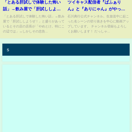
「とある肝試しで体験した怖い
ツイキャス配信者『ばふぁり
話」→飲み屋で「肝試ししよう
ん』と『ありにゃん』がやって
ぜ！」と盛りがあっているとそ
きた【石川典行】
「とある肝試しで体験した怖い話」→飲み
石川典行公式チャンネル。生放送中に起こ
屋で「肝試ししようぜ！」と盛りがあって
った名シーンの切り抜きを中心に動画アッ
の店の店長が「やめとけ。特に
いるとその店の店長が「やめとけ。特にこ
プしています。 チャンネル登録もよろし
この辺では」→しかしその忠告
の辺では」→しかしその忠告...
くお願いします！ だっしゃ...
を無視して近くの墓地に行く
と・・・【ゾッとするアニメ】
s