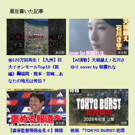
最近書いた記事
未分類
未分類
㊗️120万回再生！【九州】巨
【AI演歌】天城越え / 石川さ
大イオンモールTop10《前
ゆり cover by 朝霧れな
編》🛍️福岡・熊本・宮崎…あ
なたの地元は何位？
未分類
国際
【森保監督帰国会見４】韓国
映画 『TOKYO BURST-犯罪