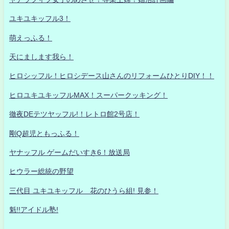
ユキユキッフル3！
萌えっふる！
天にまします我ら！
ヒロシッフル！ヒロシデース山さんのリフォームひとりDIY！！
ヒロユキユキッフルMAX！スーパークッキング！
徹夜DEテツヤッフル!！レトロ館2号店！
剛Q超児ともっふる！
ヤナッフル ゲームだいすき6！放送局
ヒウラー総統の野望
三代目 ユキユキッフル 花のひうら組! 見参！
魁!!アイドル塾!