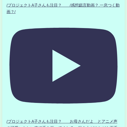
/プロジェクトA子さんも注目？ /感想戯言動画？.一息つく動
画？/
/プロジェクトA子さんも注目？ お母さんだよ とアニメ声