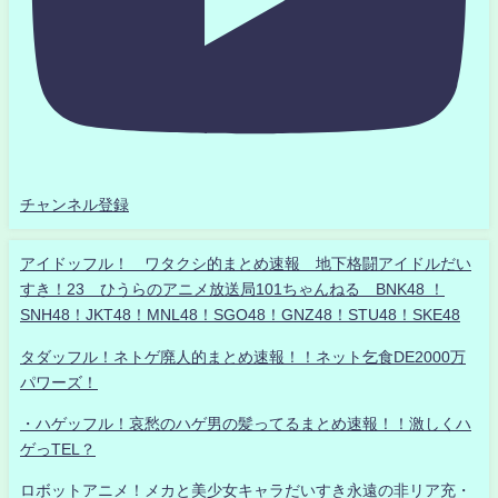
チャンネル登録
アイドッフル！ ワタクシ的まとめ速報 地下格闘アイドルだい
すき！23 ひうらのアニメ放送局101ちゃんねる BNK48 ！
SNH48！JKT48！MNL48！SGO48！GNZ48！STU48！SKE48
タダッフル！ネトゲ廃人的まとめ速報！！ネット乞食DE2000万
パワーズ！
・ハゲッフル！哀愁のハゲ男の髪ってるまとめ速報！！激しくハ
ゲっTEL？
ロボットアニメ！メカと美少女キャラだいすき永遠の非リア充・