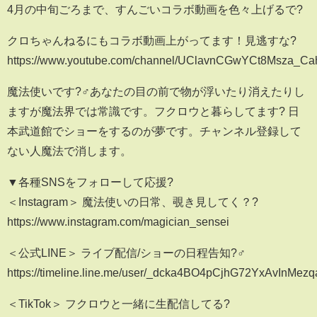
4月の中旬ごろまで、すんごいコラボ動画を色々上げるで?
クロちゃんねるにもコラボ動画上がってます！見逃すな?
https://www.youtube.com/channel/UClavnCGwYCt8Msza_Ca
魔法使いです?‍♂️あなたの目の前で物が浮いたり消えたりし
ますが魔法界では常識です。フクロウと暮らしてます? 日
本武道館でショーをするのが夢です。チャンネル登録して
ない人魔法で消します。
▼各種SNSをフォローして応援?
＜Instagram＞ 魔法使いの日常、覗き見してく？?
https://www.instagram.com/magician_sensei
＜公式LINE＞ ライブ配信/ショーの日程告知?‍♂️
https://timeline.line.me/user/_dcka4BO4pCjhG72YxAvInM
＜TikTok＞ フクロウと一緒に生配信してる?