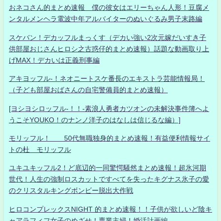
おネコさん的まとめ速報 僕の彼女はエリーちゃん人形！豆腐メ
ンタルメンヘラ電波中年アルバイターのぬいぐるみ男子末路編
スケバン！デカッフルまっくす（デカい強い2次元嫁だいすき子
供部屋おじさんヒロシ之古惑仔的まとめ速報）話題な動画取り上
げMAX！デカいは正義刑事編
アキヨッフル-！ネオニートスケ番長のエキストラ芸能情報局！
（子ども部屋おばさんの自宅警備員的まとめ速報）
[ヨシヨシロッフル-！！-素浪人勇者カツオンの未解決事件簿へよ
うこそYOUKO！のナンノ洋子のはなしは信じるな編）]
モリッフル！ 50代無職独身的まとめ速報！有益便利情報サイ
トの杜 モリッフル
ユキユキッフル2！ど底辺的一同驚愕騒然まとめ速報！超氷河期
世代！人生の強制ロスカットですべてを失ったキグナス氷子の愛
のクリスタルキングボンビー脱出大作戦
ヒロコンプレックスNIGHT 的まとめ速報！！子供が欲しいど陰キ
ャアラフィフ女子のめざせ！専業主婦！婚活計画編