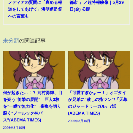
メディアの質問に「褒める報
都市-』／超特報映像｜5月29
道をしてあげて」洪明甫監督
日(金) 公開
への言葉も
未分類
の関連記事
何が起きた…！？ 河村勇輝、目
「可愛すぎかよー！」オゴタイ
を疑う“衝撃の展開” 巨人3枚
が兄弟に“赦しの指ツン”/『天幕
を”一瞬で無力化”→密集を切り
のジャードゥーガル』7話
裂く“ノールック神パ
(ABEMA TIMES)
ス”(ABEMA TIMES)
2026年8月10日
2026年8月10日