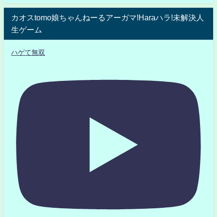
カオスtomo娘ちゃんねーるアーガマ!Haraハラ!未解決人
生ゲーム
ハゲて無双