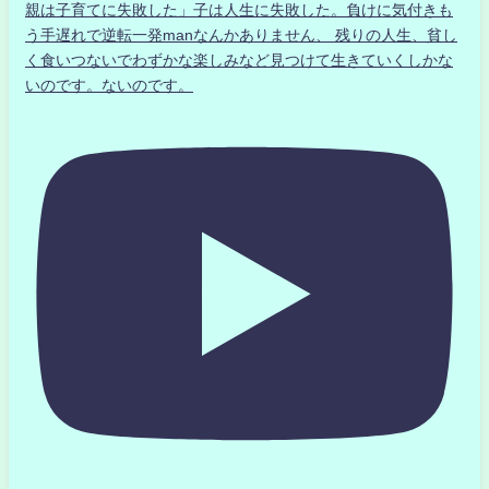
親は子育てに失敗した」子は人生に失敗した。負けに気付きも
う手遅れで逆転一発manなんかありません、 残りの人生、貧し
く食いつないでわずかな楽しみなど見つけて生きていくしかな
いのです。ないのです。