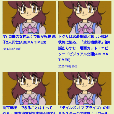
NY 自由の女神近くで船が転覆 親
トグサは武装集団と激しい戦闘
子2人死亡(ABEMA TIMES)
状態に陥る…『攻殻機動隊』第6
話あらすじ・場面カット・エピ
2026年8月10日
ソードビジュアル公開(ABEMA
TIMES)
2026年8月10日
高市総理「できることはすべて
『テイルズ オブ アライズ』の世
やる」 熊本地震対策本部会議で8
界をステージで披露！「ワール