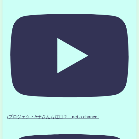
/プロジェクトA子さんも注目？ get a chance!