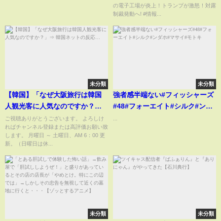
の電子工場が炎上！トランプが激怒！対露
制裁発動へ! #情報...
未分類
未分類
【韓国】「なぜ大阪旅行は韓国
強者感半端ない#フィッシャーズ
人観光客に人気なのですか？」
#48#フォーエイト#シルク#ンダ
⇒ 韓国ネットの反応…
ホ#マサイ#モトキ
ご視聴ありがとうございます。 よろしけ
...
ればチャンネル登録または高評価お願い致
します。 月曜日 ～ 土曜日、AM 6：00 更
新。（日曜日は休...
未分類
未分類