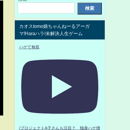
検索
カオスtomo娘ちゃんねーるアーガ
マ!Haraハラ!未解決人生ゲーム
ハゲて無双
/プロジェクトA子さんも注目？ 独身ハゲ僧