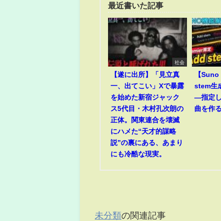
最近書いた記事
社会
【遂に出所】「見立真
【Suno 
一、出てこい」Xで暴露
stem
を始めた新宿ジャック
―指定
ス5代目・木村孔次朗の
曲を作
正体。関東連合を壊滅
にハメた“天才的謀略
説”の裏にある、あまり
にも冷酷な現実。
未分類
の関連記事