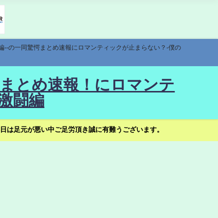
編--の一同驚愕まとめ速報にロマンティックが止まらない？-僕の
驚愕まとめ速報！にロマンテ
激闘編
日は足元が悪い中ご足労頂き誠に有難うございます。