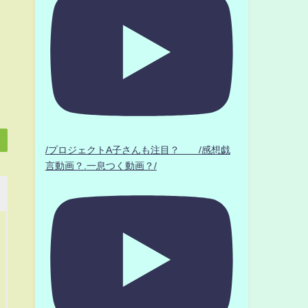
/プロジェクトA子さんも注目？ /感想戯
言動画？.一息つく動画？/