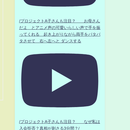
/プロジェクトA子さんも注目？ お母さん
だよ とアニメ声の可愛いらしい声で手を振
ってくれる 起き上がりながら両手をパタパ
タさせて 右へ左へと ダンスする
/プロジェクトA子さんも注目？ なぜ私は
入会拒否？真相が刺さる3分間？/