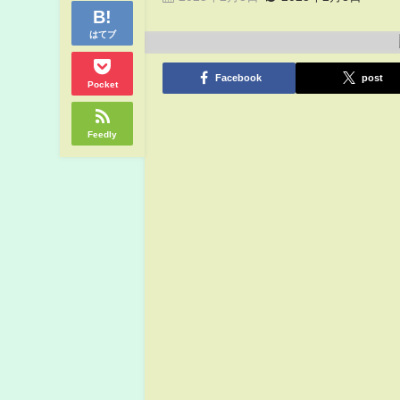
はてブ
Facebook
post
Pocket
Feedly