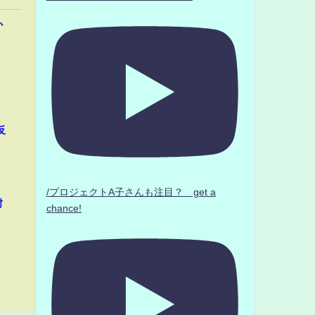
か
反
/プロジェクトA子さんも注目？ get a
封
chance!