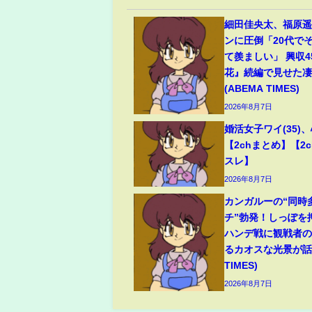
細田佳央太、福原
ンに圧倒「20代で
て羨ましい」 興収
花』続編で見せた
(ABEMA TIMES)
2026年8月7日
婚活女子ワイ(35)
【2chまとめ】【2c
スレ】
2026年8月7日
カンガルーの“同時
チ”勃発！しっぽを
ハンデ戦に観戦者
るカオスな光景が話題
TIMES)
2026年8月7日