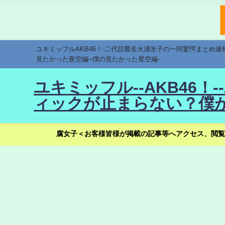
ユキミッフルAKB46！-二代目襲名火浦氷子の一同驚愕まとめ
見たかった夜空編--僕の見たかった星空編-
ユキミッフル--AKB46
ィックが止まらない？僕が
腐女子＜お客様皆様が掲載の記事等へアクセス、閲覧