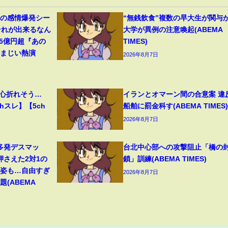
遥の感情爆発シー
“無銭飲食”複数の早大生が関与
それが出来るなん
大学が異例の注意喚起(ABEMA
45億円超『あの
TIMES)
凄まじい熱演
2026年8月7日
、心折れそう…
イランとオマーン間の合意案 違
hスレ】【5ch
船舶に罰金科す(ABEMA TIMES)
2026年8月7日
多発デスマッ
台北中心部への攻撃阻止「橋の
押さえた2対1の
鎖」訓練(ABEMA TIMES)
の姿も…自由すぎ
2026年8月7日
(ABEMA