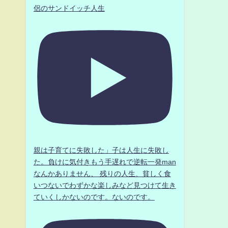
侶のサンドイッチ人生
親は子育てに失敗した」子は人生に失敗し
た。負けに気付きもう手遅れで逆転一発man
なんかありません、 残りの人生、貧しく食
いつないでわずかな楽しみなど見つけて生き
ていくしかないのです。ないのです。