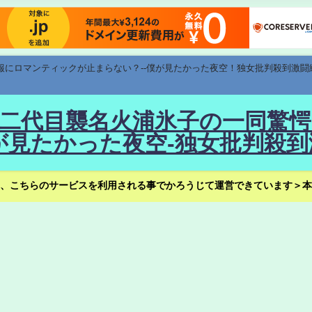
速報にロマンティックが止まらない？--僕が見たかった夜空！独女批判殺到激闘
！--二代目襲名火浦氷子の一同
見たかった夜空-独女批判殺到
、こちらのサービスを利用される事でかろうじて運営できています＞本