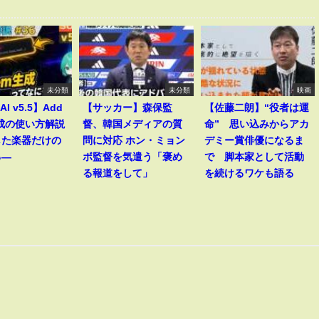
未分類
未分類
映画
AI v5.5】Add
【サッカー】森保監
【佐藤二朗】“役者は運
生成の使い方解説
督、韓国メディアの質
命” 思い込みからアカ
した楽器だけの
問に対応 ホン・ミョン
デミー賞俳優になるま
る―
ボ監督を気遣う「褒め
で 脚本家として活動
る報道をして」
を続けるワケも語る