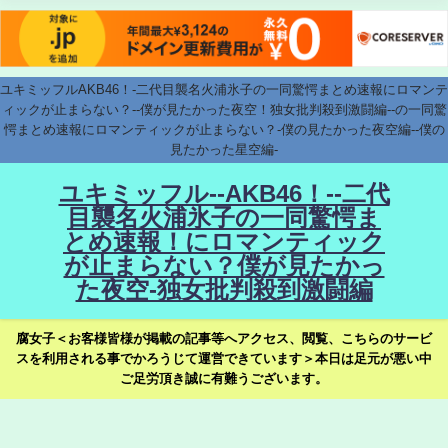
ユキミッフルAKB46！-二代目襲名火浦氷子の一同驚愕まとめ速報にロマンテ
ィックが止まらない？--僕が見たかった夜空！独女批判殺到激闘編--の一同驚
愕まとめ速報にロマンティックが止まらない？-僕の見たかった夜空編--僕の
見たかった星空編-
ユキミッフル--AKB46！--二代
目襲名火浦氷子の一同驚愕ま
とめ速報！にロマンティック
が止まらない？僕が見たかっ
た夜空-独女批判殺到激闘編
腐女子＜お客様皆様が掲載の記事等へアクセス、閲覧、こちらのサービ
スを利用される事でかろうじて運営できています＞本日は足元が悪い中
ご足労頂き誠に有難うございます。