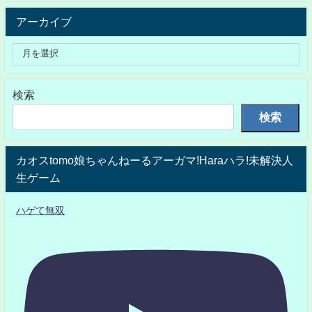
アーカイブ
検索
検索
カオスtomo娘ちゃんねーるアーガマ!Haraハラ!未解決人
生ゲーム
ハゲて無双