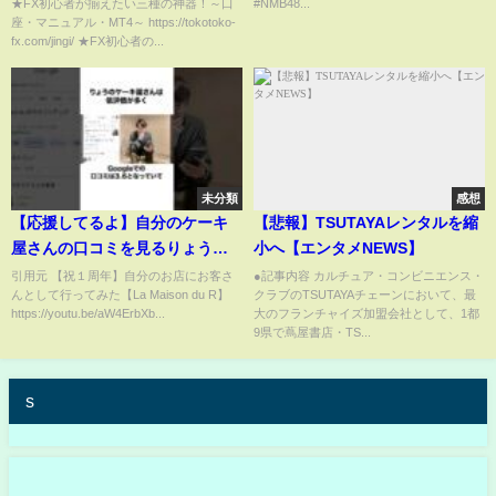
優花 二瓶愛美 ダブルヒガシ
★FX初心者が揃えたい三種の神器！～口
#NMB48...
座・マニュアル・MT4～ https://tokotoko-
fx.com/jingi/ ★FX初心者の...
未分類
感想
【応援してるよ】自分のケーキ
【悲報】TSUTAYAレンタルを縮
屋さんの口コミを見るりょうさ
小へ【エンタメNEWS】
ん#shorts #東海オンエア
引用元 【祝１周年】自分のお店にお客さ
●記事内容 カルチュア・コンビニエンス・
んとして行ってみた【La Maison du R】
クラブのTSUTAYAチェーンにおいて、最
https://youtu.be/aW4ErbXb...
大のフランチャイズ加盟会社として、1都
9県で蔦屋書店・TS...
s