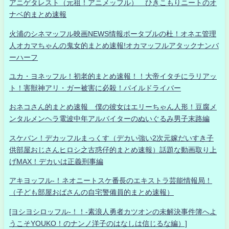
アニゲタレスト（元祖！アニメッフル） ひきこもりニートのオ
ナベ的まとめ速報
火浦のシネマッフル映画NEWS情報ポータブルの杜！オネエ管理
人オカマちゃんの鬼女的まとめ速報!オカマッフルアタックナンバ
ーハーフ
ユカ・ヨネッフル！初老的まとめ速報！！大帝イタチにラリアッ
ト！害獣神アリ・ガー被害に必殺！パイルドライバー
おネコさん的まとめ速報 僕の彼女はエリーちゃん人形！豆腐メ
ンタルメンヘラ電波中年アルバイターのぬいぐるみ男子末路編
スケバン！デカッフルまっくす（デカい強い2次元嫁だいすき子
供部屋おじさんヒロシ之古惑仔的まとめ速報）話題な動画取り上
げMAX！デカいは正義刑事編
アキヨッフル-！ネオニートスケ番長のエキストラ芸能情報局！
（子ども部屋おばさんの自宅警備員的まとめ速報）
[ヨシヨシロッフル-！！-素浪人勇者カツオンの未解決事件簿へよ
うこそYOUKO！のナンノ洋子のはなしは信じるな編）]