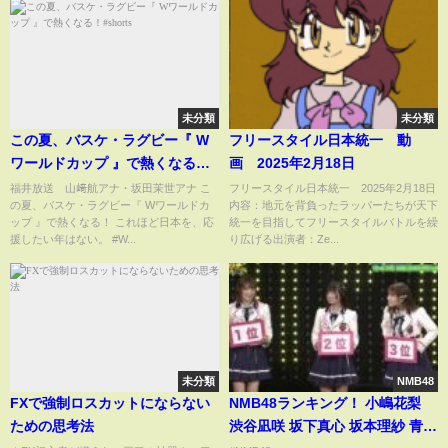
未分類
未分類
この夏、バスケ・ラグビー『 W
フリースタイル日本統一 動
ワールドカップ 』で熱くなる！
画 2025年2月18日
#shorts
福井放送 山﨑航アナ・坂田茉世アナ こ
フリースタイル日本統一 2025年2月18日
の夏、バスケ・ラグビー『 Wワールドカ
内容：地元を背負ったラッパーたちが天下
ップ 』で熱くなる！ これほど日本を、応
統一を目指してフリースタイルバトルを繰
援したい年はない。 #W...
り広げる出演者：Ze...
未分類
NMB48
FXで強制ロスカットにならない
NMB48ランキング！ 小嶋花梨
ための思考法
渋谷凪咲 坂下真心 坂本理紗 青原