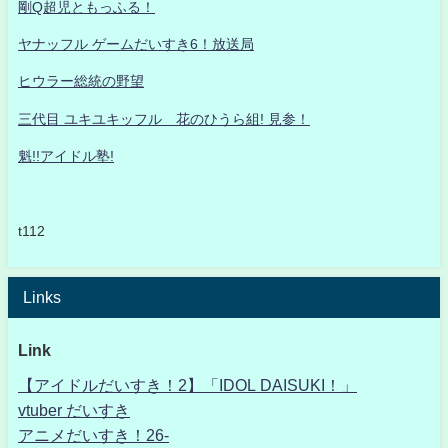
剛Q超児ともっふる！
ヤナッフル ゲームだいすき6！放送局
ヒウラー総統の野望
三代目 ユキユキッフル 花のひうら組! 見参！
魁!!アイドル塾!
t112
Links
Link
【アイドルだいすき！2】「IDOL DAISUKI！」
vtuber だいすき
アニメだいすき！26-