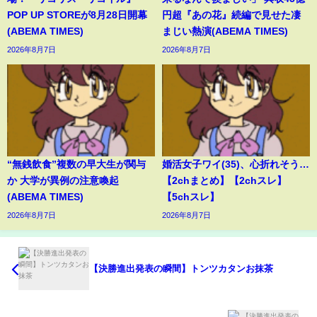
POP UP STOREが8月28日開幕
円超『あの花』続編で見せた凄
(ABEMA TIMES)
まじい熱演(ABEMA TIMES)
2026年8月7日
2026年8月7日
“無銭飲食”複数の早大生が関与
婚活女子ワイ(35)、心折れそう…
か 大学が異例の注意喚起
【2chまとめ】【2chスレ】
(ABEMA TIMES)
【5chスレ】
2026年8月7日
2026年8月7日
【決勝進出発表の瞬間】トンツカタンお抹茶