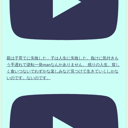
親は子育てに失敗した」子は人生に失敗した。負けに気付きも
う手遅れで逆転一発manなんかありません、 残りの人生、貧し
く食いつないでわずかな楽しみなど見つけて生きていくしかな
いのです。ないのです。