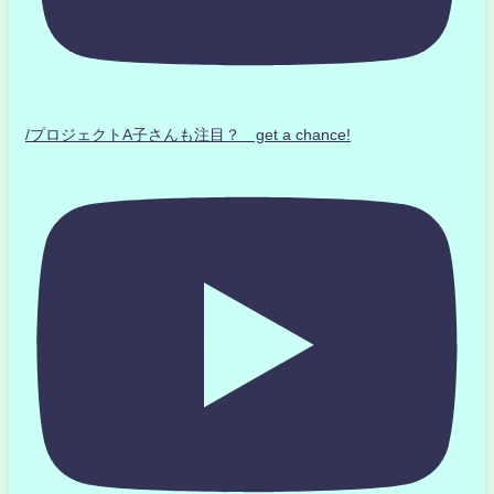
/プロジェクトA子さんも注目？ get a chance!