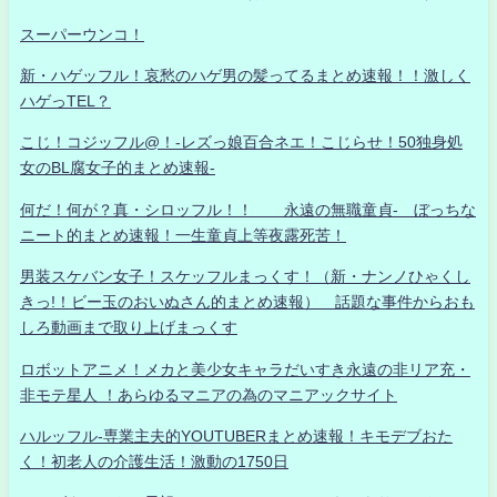
スーパーウンコ！
新・ハゲッフル！哀愁のハゲ男の髪ってるまとめ速報！！激しく
ハゲっTEL？
こじ！コジッフル@！-レズっ娘百合ネエ！こじらせ！50独身処
女のBL腐女子的まとめ速報-
何だ！何が？真・シロッフル！！ 永遠の無職童貞- ぼっちな
ニート的まとめ速報！一生童貞上等夜露死苦！
男装スケバン女子！スケッフルまっくす！（新・ナンノひゃくし
きっ!！ビー玉のおいぬさん的まとめ速報） 話題な事件からおも
しろ動画まで取り上げまっくす
ロボットアニメ！メカと美少女キャラだいすき永遠の非リア充・
非モテ星人 ！あらゆるマニアの為のマニアックサイト
ハルッフル-専業主夫的YOUTUBERまとめ速報！キモデブおた
く！初老人の介護生活！激動の1750日