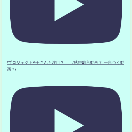
/プロジェクトA子さんも注目？ /感想戯言動画？.一息つく動
画？/