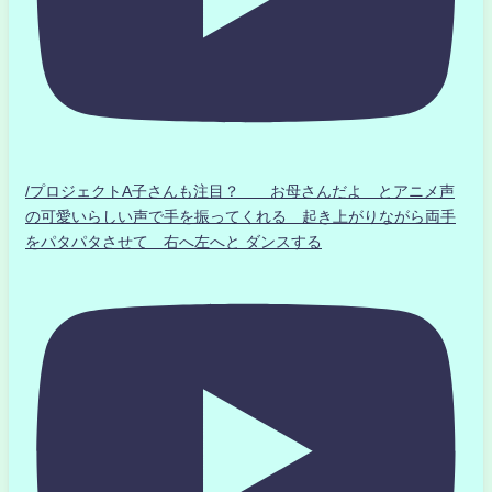
/プロジェクトA子さんも注目？ お母さんだよ とアニメ声
の可愛いらしい声で手を振ってくれる 起き上がりながら両手
をパタパタさせて 右へ左へと ダンスする