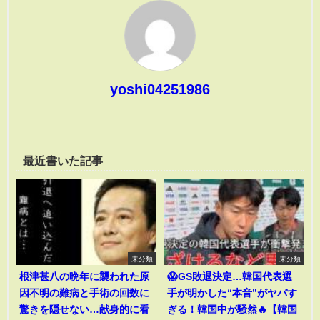
yoshi04251986
最近書いた記事
未分類
未分類
根津甚八の晩年に襲われた原
😱GS敗退決定…韓国代表選
因不明の難病と手術の回数に
手が明かした“本音”がヤバす
驚きを隠せない…献身的に看
ぎる！韓国中が騒然🔥【韓国