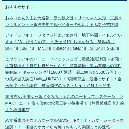
おすすめサイト
おネコさん的まとめ速報 僕の彼女はエリーちゃん人形！豆腐メ
ンタルメンヘラ電波中年アルバイターのぬいぐるみ男子末路編
アイドッフル！ ワタクシ的まとめ速報 地下格闘アイドルだい
すき！23 ひうらのアニメ放送局101ちゃんねる BNK48 ！
SNH48！JKT48！MNL48！SGO48！GNZ48！STU48！SKE48
ヒウラッフルのハーニーフィニッシュゴミ屋敷補完計画 ＜必殺！
生前整理人！孤立し孤独死からの～特殊清掃・遺品整理への道F
完結編＞ キャッシング計1500万返済：厨二病借金3500万円！う
つ病統合失調症14年生HKT46！！9期研究生、最後のサイト！全
米が泣いた！認知症鬱病60代のラストサイト絶賛！公開中
魔法熟女/美魔女ッ娘メグみみちゃんのニートッフルステーション
MAX！ ニート仙人仙女の映画三昧老後生活！（無職孤独居老人的
まとめ速報Z)]
乙女系腐男子のオカマッフルMAX2- FX！オ・カマトレーダーの
逆襲！！ 極道のオカマたち編（おもしろ動画まとめ速報）