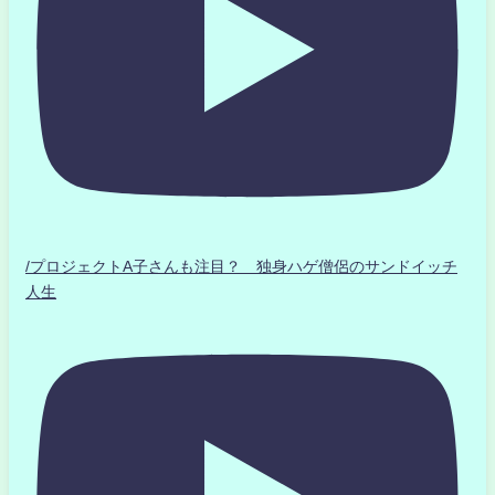
/プロジェクトA子さんも注目？ 独身ハゲ僧侶のサンドイッチ
人生