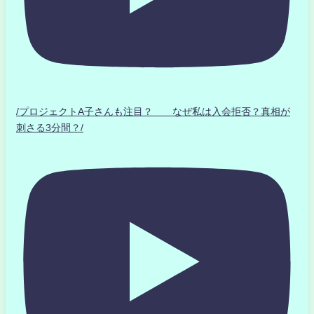
/プロジェクトA子さんも注目？ なぜ私は入会拒否？真相が
刺さる3分間？/