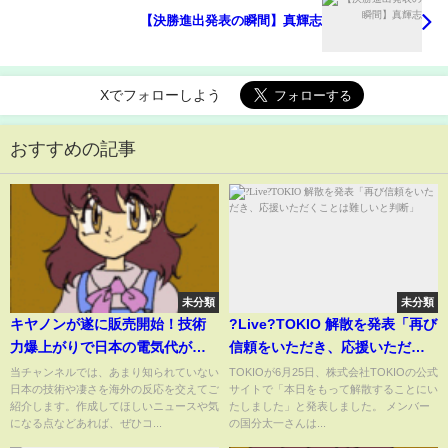
【決勝進出発表の瞬間】真輝志
Xでフォローしよう
おすすめの記事
未分類
未分類
キヤノンが遂に販売開始！技術
?Live?TOKIO 解散を発表「再び
力爆上がりで日本の電気代がと
信頼をいただき、応援いただく
んでもないことになる！？【海
ことは難しいと判断」
当チャンネルでは、あまり知られていない
TOKIOが6月25日、株式会社TOKIOの公式
日本の技術や凄さを海外の反応を交えてご
サイトで「本日をもって解散することにい
外の反応】
紹介します。作成してほしいニュースや気
たしました」と発表しました。 メンバー
になる点などあれば、ぜひコ...
の国分太一さんは...