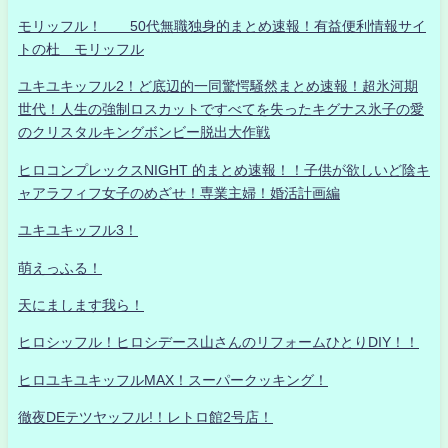
モリッフル！ 50代無職独身的まとめ速報！有益便利情報サイ
トの杜 モリッフル
ユキユキッフル2！ど底辺的一同驚愕騒然まとめ速報！超氷河期
世代！人生の強制ロスカットですべてを失ったキグナス氷子の愛
のクリスタルキングボンビー脱出大作戦
ヒロコンプレックスNIGHT 的まとめ速報！！子供が欲しいど陰キ
ャアラフィフ女子のめざせ！専業主婦！婚活計画編
ユキユキッフル3！
萌えっふる！
天にまします我ら！
ヒロシッフル！ヒロシデース山さんのリフォームひとりDIY！！
ヒロユキユキッフルMAX！スーパークッキング！
徹夜DEテツヤッフル!！レトロ館2号店！