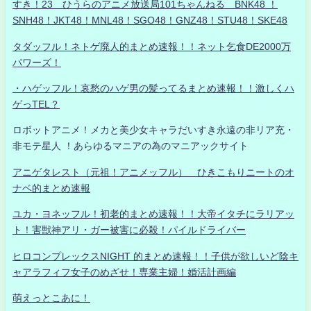
すき！23 ひうらのアニメ放送局101ちゃんねる BNK48 ！
SNH48！JKT48！MNL48！SGO48！GNZ48！STU48！SKE48
タダッフル！ネトゲ廃人的まとめ速報！！ネット乞食DE2000万
パワーズ！
・ハゲッフル！哀愁のハゲ男の髪ってるまとめ速報！！激しくハ
ゲっTEL？
ロボットアニメ！メカと美少女キャラだいすき永遠の非リア充・
非モテ星人 ！あらゆるマニアの為のマニアックサイト
アニゲタレスト（元祖！アニメッフル） ひきこもりニートのオ
ナベ的まとめ速報
ユカ・ヨネッフル！初老的まとめ速報！！大帝イタチにラリアッ
ト！害獣神アリ・ガー被害に必殺！パイルドライバー
ヒロコンプレックスNIGHT 的まとめ速報！！子供が欲しいど陰キ
ャアラフィフ女子のめざせ！専業主婦！婚活計画編
萌えっとこあに！