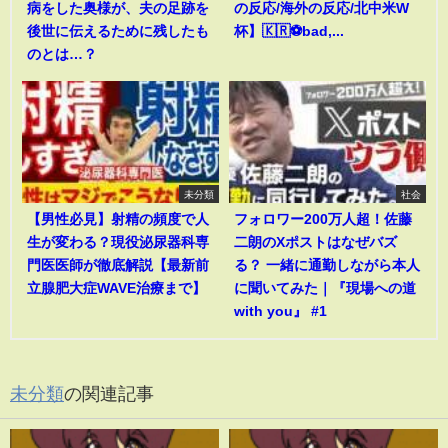
病をした奥様が、夫の足跡を
の反応/海外の反応/北中米W
後世に伝えるために残したも
杯】🇰🇷⚽bad,...
のとは…？
未分類
社会
【男性必見】射精の頻度で人
フォロワー200万人超！佐藤
生が変わる？現役泌尿器科専
二朗のXポストはなぜバズ
門医医師が徹底解説【最新前
る？ 一緒に通勤しながら本人
立腺肥大症WAVE治療まで】
に聞いてみた｜『現場への道
with you』 #1
未分類
の関連記事