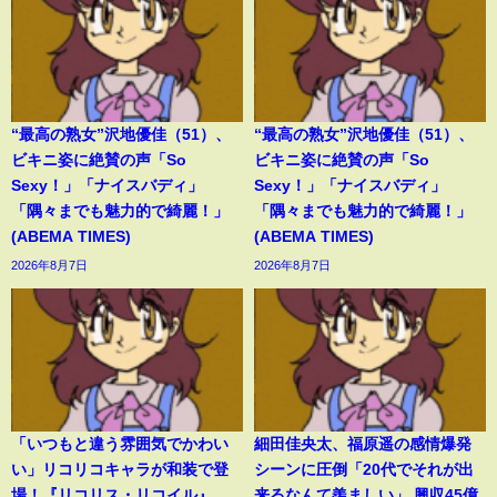
“最高の熟女”沢地優佳（51）、
“最高の熟女”沢地優佳（51）、
ビキニ姿に絶賛の声「So
ビキニ姿に絶賛の声「So
Sexy！」「ナイスバディ」
Sexy！」「ナイスバディ」
「隅々までも魅力的で綺麗！」
「隅々までも魅力的で綺麗！」
(ABEMA TIMES)
(ABEMA TIMES)
2026年8月7日
2026年8月7日
「いつもと違う雰囲気でかわい
細田佳央太、福原遥の感情爆発
い」リコリコキャラが和装で登
シーンに圧倒「20代でそれが出
場！『リコリス・リコイル』
来るなんて羨ましい」 興収45億