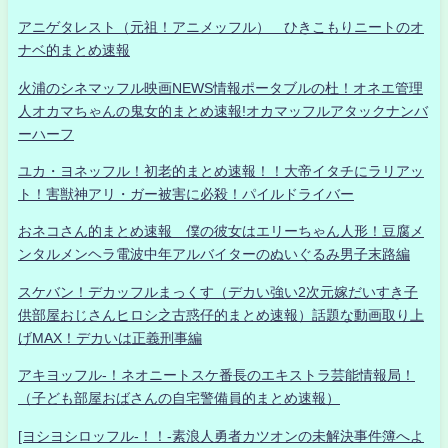
アニゲタレスト（元祖！アニメッフル） ひきこもりニートのオ
ナベ的まとめ速報
火浦のシネマッフル映画NEWS情報ポータブルの杜！オネエ管理
人オカマちゃんの鬼女的まとめ速報!オカマッフルアタックナンバ
ーハーフ
ユカ・ヨネッフル！初老的まとめ速報！！大帝イタチにラリアッ
ト！害獣神アリ・ガー被害に必殺！パイルドライバー
おネコさん的まとめ速報 僕の彼女はエリーちゃん人形！豆腐メ
ンタルメンヘラ電波中年アルバイターのぬいぐるみ男子末路編
スケバン！デカッフルまっくす（デカい強い2次元嫁だいすき子
供部屋おじさんヒロシ之古惑仔的まとめ速報）話題な動画取り上
げMAX！デカいは正義刑事編
アキヨッフル-！ネオニートスケ番長のエキストラ芸能情報局！
（子ども部屋おばさんの自宅警備員的まとめ速報）
[ヨシヨシロッフル-！！-素浪人勇者カツオンの未解決事件簿へよ