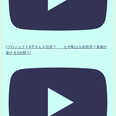
/プロジェクトA子さんも注目？ なぜ私は入会拒否？真相が
刺さる3分間？/