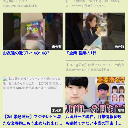
史を解説します！
す。 【相談者】 気持ち悪い程、執着する
https://youtu.be/gCDsPk...
ストーカーを寄せ付けない...
未分類
未分類
お友達の誕プレつめつめ?
IT企業 営業の1日
...
==================================
【LINE@限定】簡単1分でボールドの内定
確率が分かる内定確率診断実施...
未分類
感想
【2/5 緊急速報】フジテレビへ新
八田與一の現在。目撃情報多数
たな文春砲...もう止められませ
も逮捕できない本当の理由【ゆ