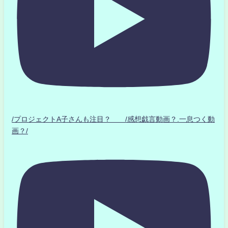
/プロジェクトA子さんも注目？ /感想戯言動画？.一息つく動
画？/