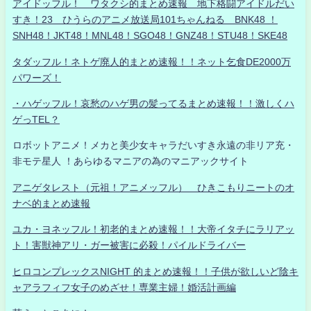
アイドッフル！ ワタクシ的まとめ速報 地下格闘アイドルだい
すき！23 ひうらのアニメ放送局101ちゃんねる BNK48 ！
SNH48！JKT48！MNL48！SGO48！GNZ48！STU48！SKE48
タダッフル！ネトゲ廃人的まとめ速報！！ネット乞食DE2000万
パワーズ！
・ハゲッフル！哀愁のハゲ男の髪ってるまとめ速報！！激しくハ
ゲっTEL？
ロボットアニメ！メカと美少女キャラだいすき永遠の非リア充・
非モテ星人 ！あらゆるマニアの為のマニアックサイト
アニゲタレスト（元祖！アニメッフル） ひきこもりニートのオ
ナベ的まとめ速報
ユカ・ヨネッフル！初老的まとめ速報！！大帝イタチにラリアッ
ト！害獣神アリ・ガー被害に必殺！パイルドライバー
ヒロコンプレックスNIGHT 的まとめ速報！！子供が欲しいど陰キ
ャアラフィフ女子のめざせ！専業主婦！婚活計画編