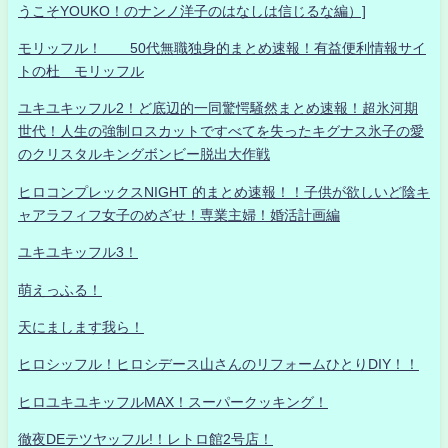
うこそYOUKO！のナンノ洋子のはなしは信じるな編）]
モリッフル！ 50代無職独身的まとめ速報！有益便利情報サイ
トの杜 モリッフル
ユキユキッフル2！ど底辺的一同驚愕騒然まとめ速報！超氷河期
世代！人生の強制ロスカットですべてを失ったキグナス氷子の愛
のクリスタルキングボンビー脱出大作戦
ヒロコンプレックスNIGHT 的まとめ速報！！子供が欲しいど陰キ
ャアラフィフ女子のめざせ！専業主婦！婚活計画編
ユキユキッフル3！
萌えっふる！
天にまします我ら！
ヒロシッフル！ヒロシデース山さんのリフォームひとりDIY！！
ヒロユキユキッフルMAX！スーパークッキング！
徹夜DEテツヤッフル!！レトロ館2号店！