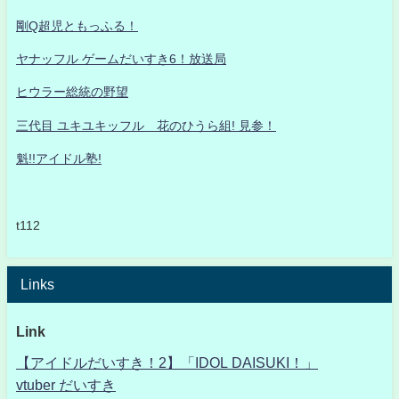
剛Q超児ともっふる！
ヤナッフル ゲームだいすき6！放送局
ヒウラー総統の野望
三代目 ユキユキッフル 花のひうら組! 見参！
魁!!アイドル塾!
t112
Links
Link
【アイドルだいすき！2】「IDOL DAISUKI！」
vtuber だいすき