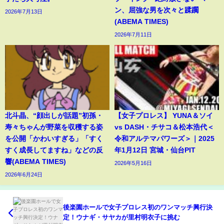
ン、屈強な男を次々と蹂躙
2026年7月13日
(ABEMA TIMES)
2026年7月11日
北斗晶、“顔出しが話題”初孫・
【女子プロレス】 YUNA＆ソイ
寿々ちゃんが野菜を収穫する姿
vs DASH・チサコ＆松本浩代＜
を公開「かわいすぎる」「すく
令和アルテマパワーズ＞｜2025
すく成長してますね」などの反
年1月12日 宮城・仙台PIT
響(ABEMA TIMES)
2026年5月16日
2026年6月24日
後楽園ホールで女子プロレス初のワンマッチ興行決
定！ウナギ・サヤカが里村明衣子に挑む