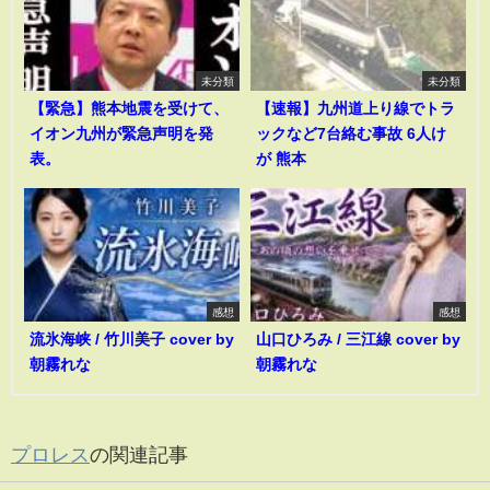
未分類
未分類
【緊急】熊本地震を受けて、
【速報】九州道上り線でトラ
イオン九州が緊急声明を発
ックなど7台絡む事故 6人け
表。
が 熊本
感想
感想
流氷海峡 / 竹川美子 cover by
山口ひろみ / 三江線 cover by
朝霧れな
朝霧れな
プロレス
の関連記事