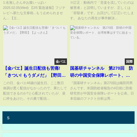
ん... 【立花孝志 斎藤元彦 兵庫県
っくり解説】
1:名無しさん＠お腹いっぱい
※訂正：動画内で「音楽を流していたのは
2025.02.05(Wed) 【2/5 緊急速報】フジテ
被害者」と説明していますが、正しくは
NHK党 折田楓 奥谷謙一 浜田
レビへ新たな文春砲...もう止められませ
「容疑者」です。お詫びして訂正いたしま
聡】
ん... 【立...
す。 あなたの再生が事件解決...
金バエ
国際
【金バエ】誕生日配信も苦痛!
国基研チャンネル 第270回 防
「きつい! もうダメだ」【野田】
研の中国安全保障レポート、台
【よっさん】
湾有事はすでに始まっている。
この日、金バエ48歳の誕生日。ここ数日
『国基研チャンネル』第270回は織田邦男
体調が悪く配信がなかったので、果たして
さんです。米国防総省報告の4日前に防衛
配信できるのか?と心配されていたが、昼
研究所が中国安全保障レポートを公表。日
に枠をあけた。その裏で配信...
本目線のファクト分析は秀...
s