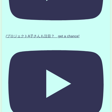
/プロジェクトA子さんも注目？ get a chance!