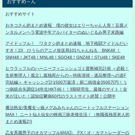
おすすめ～ん
おすすめサイト
おネコさん的まとめ速報 僕の彼女はエリーちゃん人形！豆腐メ
ンタルメンヘラ電波中年アルバイターのぬいぐるみ男子末路編
アイドッフル！ ワタクシ的まとめ速報 地下格闘アイドルだい
すき！23 ひうらのアニメ放送局101ちゃんねる BNK48 ！
SNH48！JKT48！MNL48！SGO48！GNZ48！STU48！SKE48
ヒウラッフルのハーニーフィニッシュゴミ屋敷補完計画 ＜必殺！
生前整理人！孤立し孤独死からの～特殊清掃・遺品整理への道F
完結編＞ キャッシング計1500万返済：厨二病借金3500万円！う
つ病統合失調症14年生HKT46！！9期研究生、最後のサイト！全
米が泣いた！認知症鬱病60代のラストサイト絶賛！公開中
魔法熟女/美魔女ッ娘メグみみちゃんのニートッフルステーション
MAX！ ニート仙人仙女の映画三昧老後生活！（無職孤独居老人的
まとめ速報Z)]
乙女系腐男子のオカマッフルMAX2- FX！オ・カマトレーダーの