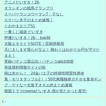
アニメだいすき！26-
オラシオンの競馬グランプリ
スーパーウンコウーマンT・子なし
スケバン氷子のまとめ速報！
とおやまエリア51
一番くじ福袋 だいすき
声優だいすき！26- bnk46
大阪エキストラNOTE！芸能情報局
天にまします我らが父よ！ 願わくはわがドル円を守りた
まえ！
実録パチンコ梁山泊！パチンコakb108道
有益便利情報サイトの杜
病は木から！ 24金バエ子の特発性間質性肺炎
真・モリタダッフル2！！50代無職独身ガチホモ童貞ギン
グ・ゲイなー女装子オネエ的まとめ速報
韓国ドラマcinemaだいすき-僕が見たかった星空-
1 -