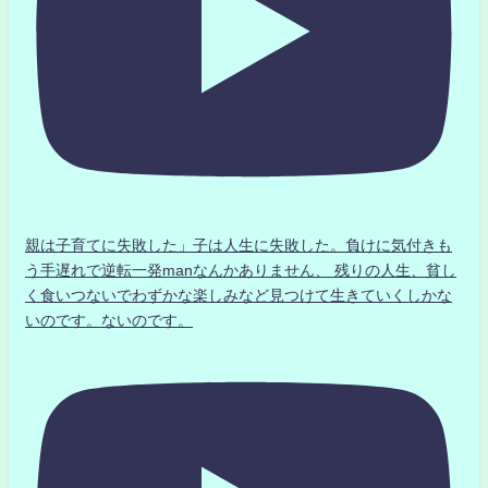
親は子育てに失敗した」子は人生に失敗した。負けに気付きも
う手遅れで逆転一発manなんかありません、 残りの人生、貧し
く食いつないでわずかな楽しみなど見つけて生きていくしかな
いのです。ないのです。