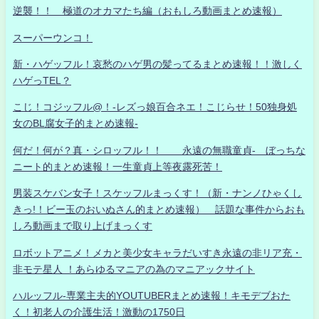
逆襲！！ 極道のオカマたち編（おもしろ動画まとめ速報）
スーパーウンコ！
新・ハゲッフル！哀愁のハゲ男の髪ってるまとめ速報！！激しく
ハゲっTEL？
こじ！コジッフル@！-レズっ娘百合ネエ！こじらせ！50独身処
女のBL腐女子的まとめ速報-
何だ！何が？真・シロッフル！！ 永遠の無職童貞- ぼっちな
ニート的まとめ速報！一生童貞上等夜露死苦！
男装スケバン女子！スケッフルまっくす！（新・ナンノひゃくし
きっ!！ビー玉のおいぬさん的まとめ速報） 話題な事件からおも
しろ動画まで取り上げまっくす
ロボットアニメ！メカと美少女キャラだいすき永遠の非リア充・
非モテ星人 ！あらゆるマニアの為のマニアックサイト
ハルッフル-専業主夫的YOUTUBERまとめ速報！キモデブおた
く！初老人の介護生活！激動の1750日