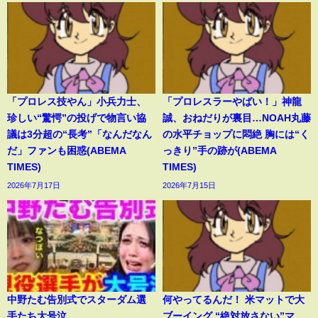
「プロレス技やん」小兵力士、
「プロレスラーやばい！」神龍
珍しい“驚愕”の投げで物言い協
誠、おねだりが裏目…NOAH丸藤
議は3分超の“長考”「なんだなん
の水平チョップに悶絶 胸には“く
だ」ファンも困惑(ABEMA
っきり”手の跡が(ABEMA
TIMES)
TIMES)
2026年7月17日
2026年7月15日
中野たむ告別式でスターダム選
何やってるんだ！ 米マットで大
手たち大号泣。
ブーイング “絶対放さない”マ