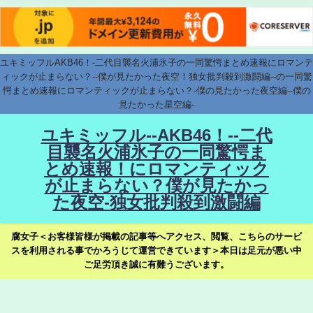
ユキミッフルAKB46！-二代目襲名火浦氷子の一同驚愕まとめ速報にロマンテ
ィックが止まらない？--僕が見たかった夜空！独女批判殺到激闘編--の一同驚
愕まとめ速報にロマンティックが止まらない？-僕の見たかった夜空編--僕の
見たかった星空編-
ユキミッフル--AKB46！--二代
目襲名火浦氷子の一同驚愕ま
とめ速報！にロマンティック
が止まらない？僕が見たかっ
た夜空-独女批判殺到激闘編
腐女子＜お客様皆様が掲載の記事等へアクセス、閲覧、こちらのサービ
スを利用される事でかろうじて運営できています＞本日は足元が悪い中
ご足労頂き誠に有難うございます。