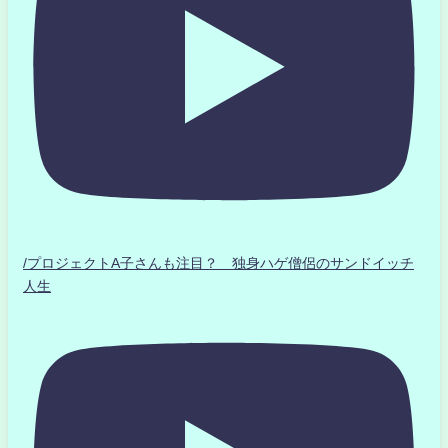
/プロジェクトA子さんも注目？ 独身ハゲ僧侶のサンドイッチ
人生