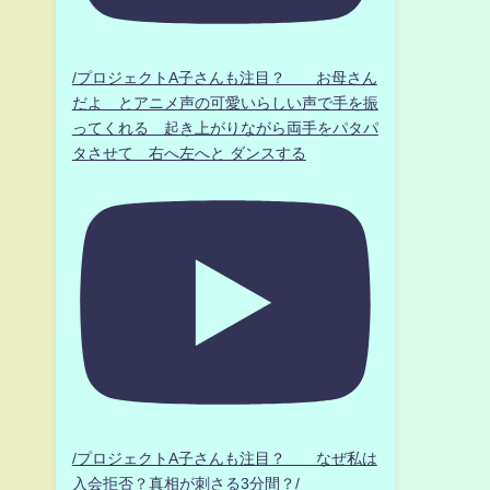
/プロジェクトA子さんも注目？ お母さん
だよ とアニメ声の可愛いらしい声で手を振
ってくれる 起き上がりながら両手をパタパ
タさせて 右へ左へと ダンスする
/プロジェクトA子さんも注目？ なぜ私は
入会拒否？真相が刺さる3分間？/