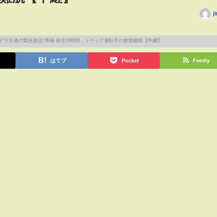
j
はてブ
Pocket
Feedly