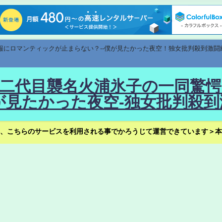
速報にロマンティックが止まらない？--僕が見たかった夜空！独女批判殺到激闘
！--二代目襲名火浦氷子の一同
見たかった夜空-独女批判殺到
、こちらのサービスを利用される事でかろうじて運営できています＞本