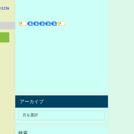
in115k
アーカイブ
検索