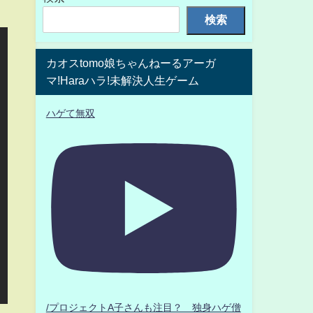
検索
カオスtomo娘ちゃんねーるアーガ
マ!Haraハラ!未解決人生ゲーム
ハゲて無双
/プロジェクトA子さんも注目？ 独身ハゲ僧