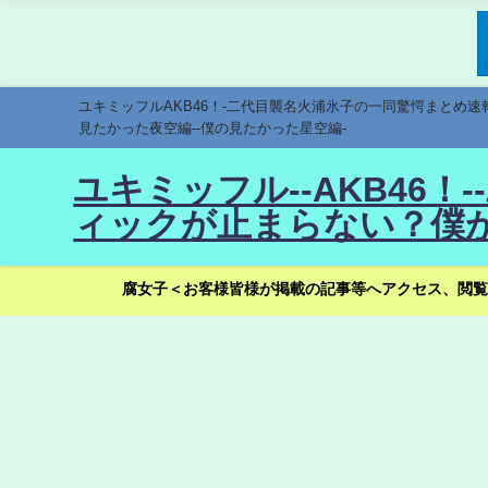
ユキミッフルAKB46！-二代目襲名火浦氷子の一同驚愕まとめ
見たかった夜空編--僕の見たかった星空編-
ユキミッフル--AKB46
ィックが止まらない？僕が
腐女子＜お客様皆様が掲載の記事等へアクセス、閲覧