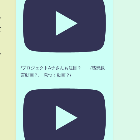
と
げ
実
め
/プロジェクトA子さんも注目？ /感想戯
言動画？.一息つく動画？/
て