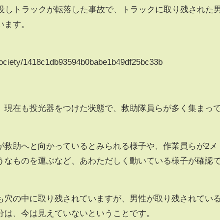
陥没しトラックが転落した事故で、トラックに取り残された
います。
y/society/1418c1db93594b0babe1b49df25bc33b
、現在も投光器をつけた状態で、救助隊員らが多く集まっ
が救助へと向かっているとみられる様子や、作業員らが2メ
うなものを運ぶなど、あわただしく動いている様子が確認
も穴の中に取り残されていますが、男性が取り残されてい
分は、今は見えていないということです。