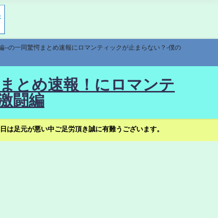
編--の一同驚愕まとめ速報にロマンティックが止まらない？-僕の
驚愕まとめ速報！にロマンテ
激闘編
日は足元が悪い中ご足労頂き誠に有難うございます。