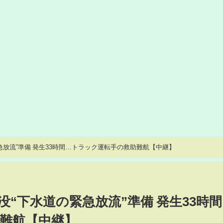
【緊迫の現場】道路陥没“下水道の緊急放流”準備 発生33時間…トラック運転手の救助難航【中継】
“下水道の緊急放流”準備 発生33時
難航【中継】