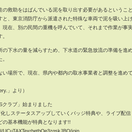
性の救助をはばんでいる泥を取り出す必要があるというこ
すと、東京消防庁から派遣された特殊な車両で泥を吸い上
、現在、別の民間の重機を呼んでいて、それまで作業が事
す。
所の下水の量を減らすため、下水道の緊急放流の準備を進
た。
ない場所で、現在、県内や都内の取水事業者と調整を進め
ery.」より）
Sクラブ」始まりました
が変化しステータスアップしていくバッジ特典や、ライブ配信
の基本機能が特典となります!!
el/UCuTAXTexrhetbOe3zgskJBQ/join