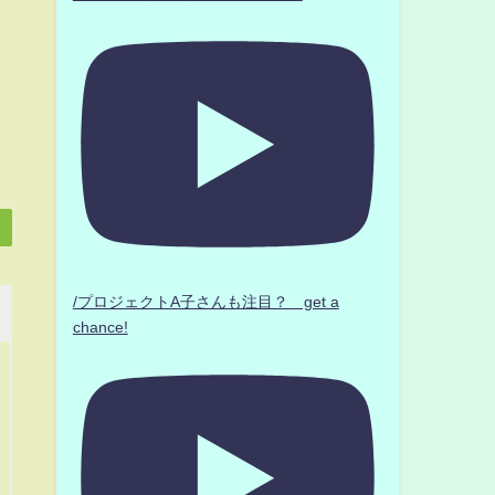
/プロジェクトA子さんも注目？ get a
chance!