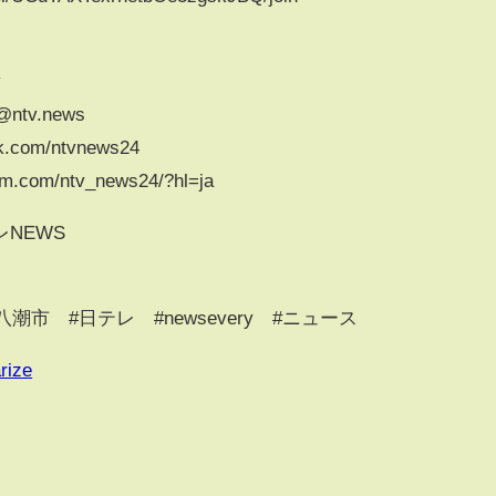
v
/@ntv.news
k.com/ntvnews24
am.com/ntv_news24/?hl=ja
NEWS
潮市 #日テレ #newsevery #ニュース
rize