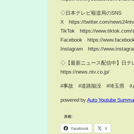
◇日本テレビ報道局のSNS
X https://twitter.com/news24nt
TikTok https://www.tiktok.com
Facebook https://www.faceboo
Instagram https://www.instagr
◇【最新ニュース配信中】日テレ
https://news.ntv.co.jp/
#事故 #道路陥没 #埼玉県 #八
powered by
Auto Youtube Summa
共有:
Facebook
X