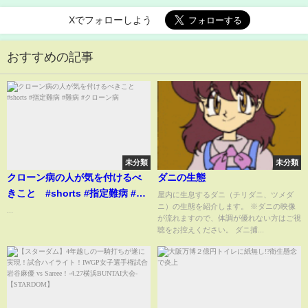
Xでフォローしよう
おすすめの記事
未分類
未分類
クローン病の人が気を付けるべ
ダニの生態
きこと #shorts #指定難病 #難
屋内に生息するダニ（チリダニ、ツメダ
ニ）の生態を紹介します。 ※ダニの映像
病 #クローン病
...
が流れますので、体調が優れない方はご視
聴をお控えください。 ダニ捕...