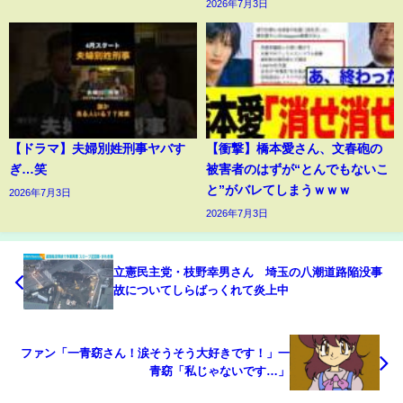
2026年7月3日
【ドラマ】夫婦別姓刑事ヤバす
【衝撃】橋本愛さん、文春砲の
ぎ…笑
被害者のはずが“とんでもないこ
と”がバレてしまうｗｗｗ
2026年7月3日
2026年7月3日
立憲民主党・枝野幸男さん 埼玉の八潮道路陥没事
故についてしらばっくれて炎上中
ファン「一青窈さん！涙そうそう大好きです！」一
青窈「私じゃないです…」