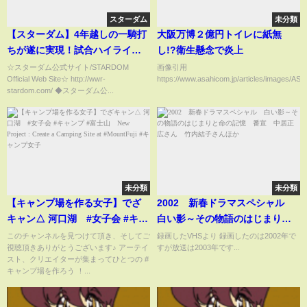
スターダム
未分類
【スターダム】4年越しの一騎打
大阪万博２億円トイレに紙無
ちが遂に実現！試合ハイライ
し!?衛生懸念で炎上
ト！IWGP女子選手権試合 岩谷麻
☆スターダム公式サイト/STARDOM
画像引用
Official Web Site☆ http://wwr-
https://www.asahicom.jp/articles/images/A
優 vs Sareee！-4.27横浜
stardom.com/ ◆スターダム公...
BUNTAI大会-【STARDOM】
未分類
未分類
【キャンプ場を作る女子】でざ
2002 新春ドラマスペシャル
キャン△ 河口湖 #女子会 #キャ
白い影～その物語のはじまりと
ンプ #富士山 New Project :
命の記憶 番宣 中居正広さ
このチャンネルを見つけて頂き、そしてご
録画したVHSより 録画したのは2002年で
視聴頂きありがとうございます♪ アーテイ
すが放送は2003年です...
Create a Camping Site at
ん 竹内結子さんほか
スト、クリエイターが集まってひとつの #
#MountFuji #キャンプ女子
キャンプ場を作ろう ！...