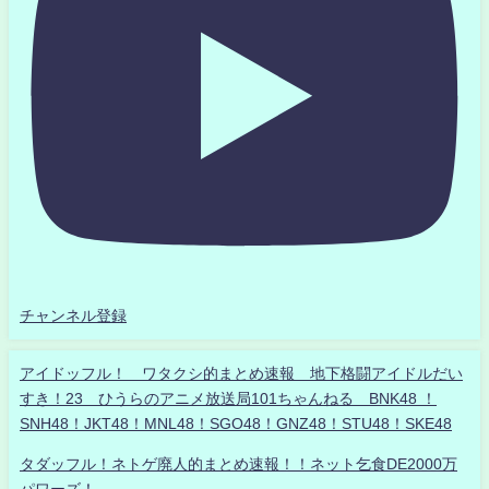
チャンネル登録
アイドッフル！ ワタクシ的まとめ速報 地下格闘アイドルだい
すき！23 ひうらのアニメ放送局101ちゃんねる BNK48 ！
SNH48！JKT48！MNL48！SGO48！GNZ48！STU48！SKE48
タダッフル！ネトゲ廃人的まとめ速報！！ネット乞食DE2000万
パワーズ！