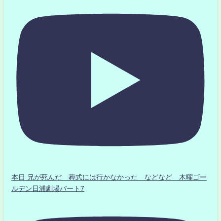
本日 兄が死んだ 葬式には行かなかった などなど 木曜ゴー
ルデン日浦劇場パート7