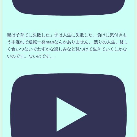
親は子育てに失敗した」子は人生に失敗した。負けに気付きも
う手遅れで逆転一発manなんかありません、 残りの人生、貧し
く食いつないでわずかな楽しみなど見つけて生きていくしかな
いのです。ないのです。