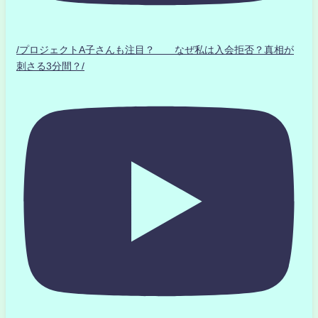
/プロジェクトA子さんも注目？ なぜ私は入会拒否？真相が
刺さる3分間？/