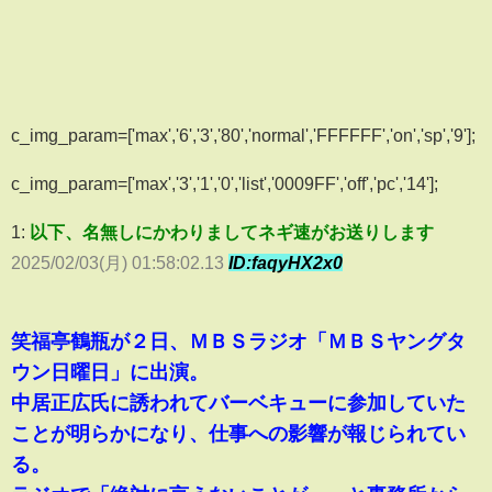
c_img_param=['max','6','3','80','normal','FFFFFF','on','sp','9'];
c_img_param=['max','3','1','0','list','0009FF','off','pc','14'];
1:
以下、名無しにかわりましてネギ速がお送りします
2025/02/03(月) 01:58:02.13
ID:faqyHX2x0
笑福亭鶴瓶が２日、ＭＢＳラジオ「ＭＢＳヤングタ
ウン日曜日」に出演。
中居正広氏に誘われてバーベキューに参加していた
ことが明らかになり、仕事への影響が報じられてい
る。