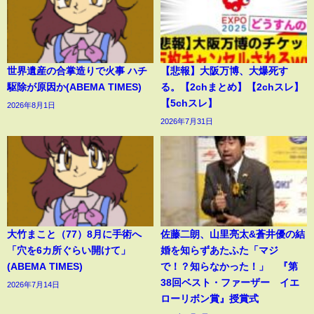
世界遺産の合掌造りで火事 ハチ
【悲報】大阪万博、大爆死す
駆除が原因か(ABEMA TIMES)
る。【2chまとめ】【2chスレ】
【5chスレ】
2026年8月1日
2026年7月31日
大竹まこと（77）8月に手術へ
佐藤二朗、山里亮太&蒼井優の結
「穴を6カ所ぐらい開けて」
婚を知らずあたふた「マジ
(ABEMA TIMES)
で！？知らなかった！」 『第
38回ベスト・ファーザー イエ
2026年7月14日
ローリボン賞』授賞式