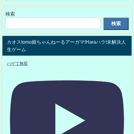
検索
検索
カオスtomo娘ちゃんねーるアーガマ!Haraハラ!未解決人
生ゲーム
ハゲて無双