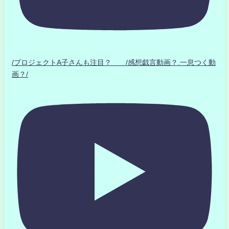
/プロジェクトA子さんも注目？ /感想戯言動画？.一息つく動
画？/