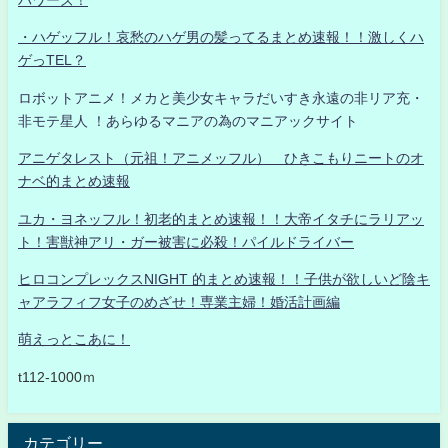
・ハゲッフル！哀愁のハゲ男の髪ってるまとめ速報！！激しくハ
ゲっTEL？
ロボットアニメ！メカと美少女キャラだいすき永遠の非リア充・
非モテ星人 ！あらゆるマニアの為のマニアックサイト
アニゲタレスト（元祖！アニメッフル） ひきこもりニートのオ
ナベ的まとめ速報
ユカ・ヨネッフル！初老的まとめ速報！！大帝イタチにラリアッ
ト！害獣神アリ・ガー被害に必殺！パイルドライバー
ヒロコンプレックスNIGHT 的まとめ速報！！子供が欲しいど陰キ
ャアラフィフ女子のめざせ！専業主婦！婚活計画編
萌えっとこあに！
t112-1000ｍ
カテゴリー