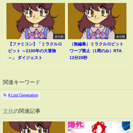
未分類
未分類
【ファミコン】「ミラクルロ
（無編集）ミラクルロピット
ピット ～2100年の大冒険
ワープ禁止（1周のみ）RTA
～」 ダイジェスト
12分28秒
関連キーワード
# Lost Generation
文化
の関連記事