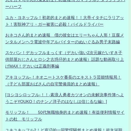
ーハーフ
ユカ・ヨネッフル！初老的まとめ速報！！大帝イタチにラリアッ
ト！害獣神アリ・ガー被害に必殺！パイルドライバー
おネコさん的まとめ速報 僕の彼女はエリーちゃん人形！豆腐メ
ンタルメンヘラ電波中年アルバイターのぬいぐるみ男子末路編
スケバン！デカッフルまっくす（デカい強い2次元嫁だいすき子
供部屋おじさんヒロシ之古惑仔的まとめ速報）話題な動画取り上
げMAX！デカいは正義刑事編
アキヨッフル-！ネオニートスケ番長のエキストラ芸能情報局！
（子ども部屋おばさんの自宅警備員的まとめ速報）
[ヨシヨシロッフル-！！-素浪人勇者カツオンの未解決事件簿へよ
うこそYOUKO！のナンノ洋子のはなしは信じるな編）]
モリッフル！ 50代無職独身的まとめ速報！有益便利情報サイ
トの杜 モリッフル
ユキユキッフル2！ど底辺的一同驚愕騒然まとめ速報！超氷河期