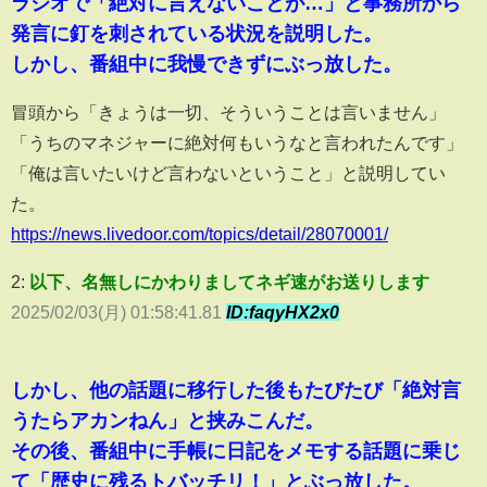
ラジオで「絶対に言えないことが…」と事務所から
発言に釘を刺されている状況を説明した。
しかし、番組中に我慢できずにぶっ放した。
冒頭から「きょうは一切、そういうことは言いません」
「うちのマネジャーに絶対何もいうなと言われたんです」
「俺は言いたいけど言わないということ」と説明してい
た。
https://news.livedoor.com/topics/detail/28070001/
2:
以下、名無しにかわりましてネギ速がお送りします
2025/02/03(月) 01:58:41.81
ID:faqyHX2x0
しかし、他の話題に移行した後もたびたび「絶対言
うたらアカンねん」と挟みこんだ。
その後、番組中に手帳に日記をメモする話題に乗じ
て「歴史に残るトバッチリ！」とぶっ放した。