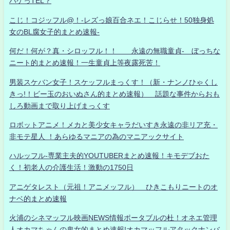
ハゲっTEL？
こじ！コジッフル@！-レズっ娘百合ネエ！こじらせ！50独身処
女のBL腐女子的まとめ速報-
何だ！何が？真・シロッフル！！ 永遠の無職童貞- ぼっちな
ニート的まとめ速報！一生童貞上等夜露死苦！
男装スケバン女子！スケッフルまっくす！（新・ナンノひゃくし
きっ!！ビー玉のおいぬさん的まとめ速報） 話題な事件からおも
しろ動画まで取り上げまっくす
ロボットアニメ！メカと美少女キャラだいすき永遠の非リア充・
非モテ星人 ！あらゆるマニアの為のマニアックサイト
ハルッフル-専業主夫的YOUTUBERまとめ速報！キモデブおた
く！初老人の介護生活！激動の1750日
アニゲタレスト（元祖！アニメッフル） ひきこもりニートのオ
ナベ的まとめ速報
火浦のシネマッフル映画NEWS情報ポータブルの杜！オネエ管理
人オカマちゃんの鬼女的まとめ速報!オカマッフルアタックナンバ