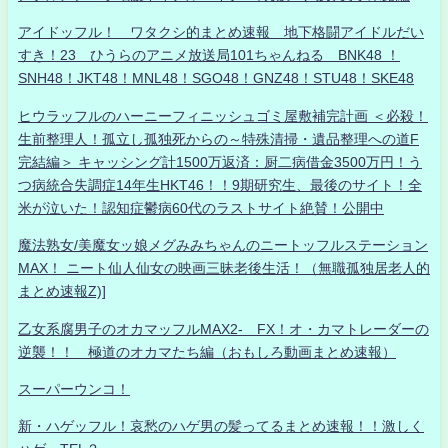
アイドッフル！ ワタクシ的まとめ速報 地下格闘アイドルだい
すき！23 ひうらのアニメ放送局101ちゃんねる BNK48 ！
SNH48！JKT48！MNL48！SGO48！GNZ48！STU48！SKE48
ヒウラッフルのハーニーフィニッシュゴミ屋敷補完計画 ＜必殺！
生前整理人！孤立し孤独死からの～特殊清掃・遺品整理への道F
完結編＞ キャッシング計1500万返済：厨二病借金3500万円！う
つ病統合失調症14年生HKT46！！9期研究生、最後のサイト！全
米が泣いた！認知症鬱病60代のラストサイト絶賛！公開中
魔法熟女/美魔女ッ娘メグみみちゃんのニートッフルステーション
MAX！ ニート仙人仙女の映画三昧老後生活！（無職孤独居老人的
まとめ速報Z)]
乙女系腐男子のオカマッフルMAX2- FX！オ・カマトレーダーの
逆襲！！ 極道のオカマたち編（おもしろ動画まとめ速報）
スーパーウンコ！
新・ハゲッフル！哀愁のハゲ男の髪ってるまとめ速報！！激しく