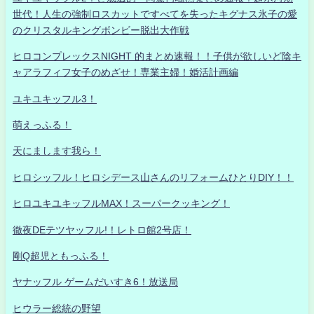
世代！人生の強制ロスカットですべてを失ったキグナス氷子の愛
のクリスタルキングボンビー脱出大作戦
ヒロコンプレックスNIGHT 的まとめ速報！！子供が欲しいど陰キ
ャアラフィフ女子のめざせ！専業主婦！婚活計画編
ユキユキッフル3！
萌えっふる！
天にまします我ら！
ヒロシッフル！ヒロシデース山さんのリフォームひとりDIY！！
ヒロユキユキッフルMAX！スーパークッキング！
徹夜DEテツヤッフル!！レトロ館2号店！
剛Q超児ともっふる！
ヤナッフル ゲームだいすき6！放送局
ヒウラー総統の野望