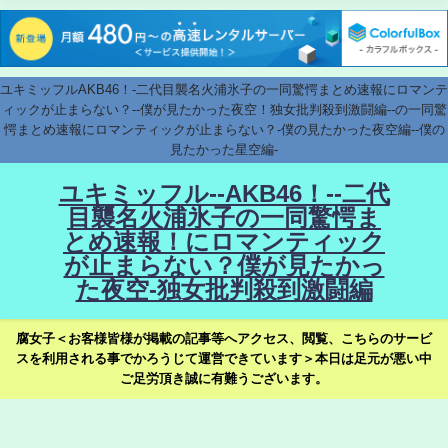
ユキミッフルAKB46！-二代目襲名火浦氷子の一同驚愕まとめ速報にロマンテ
ィックが止まらない？--僕が見たかった夜空！独女批判殺到激闘編--の一同驚
愕まとめ速報にロマンティックが止まらない？-僕の見たかった夜空編--僕の
見たかった星空編-
ユキミッフル--AKB46！--二代
目襲名火浦氷子の一同驚愕ま
とめ速報！にロマンティック
が止まらない？僕が見たかっ
た夜空-独女批判殺到激闘編
腐女子＜お客様皆様が掲載の記事等へアクセス、閲覧、こちらのサービ
スを利用される事でかろうじて運営できています＞本日は足元が悪い中
ご足労頂き誠に有難うございます。