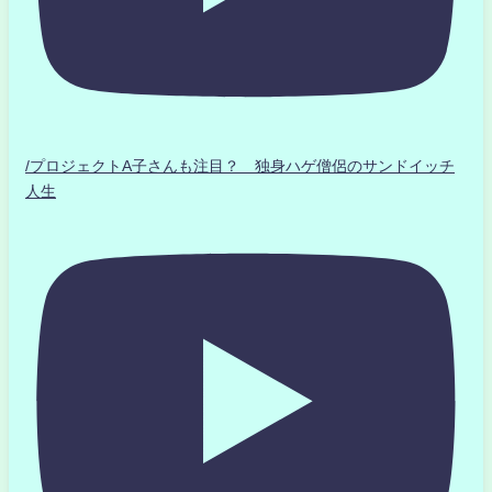
/プロジェクトA子さんも注目？ 独身ハゲ僧侶のサンドイッチ
人生