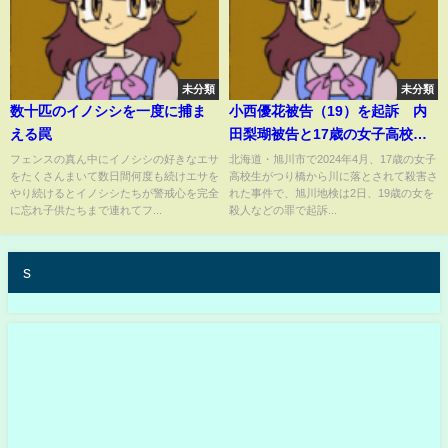
未分類
未分類
数十匹のイノシシを一度に捕ま
小西優花被告（19）を起訴 内
える罠
田梨瑚被告と17歳の女子高校生
を橋から落とし殺害した罪な
フェンスの真ん中にイノシシの好きなエサ
北海道・旭川市で2024年4月、17歳の女子
をたくさんまいて数日間何度も続けエサを
高校生がつり橋から川に落とされて殺害さ
ど 北海道・留萌市
やり続けるとイノシシたちが警戒心を完全
れた事件で、旭川地検は2日、19歳の女を
に忘れ子供たちまで連れてフ...
殺人などの罪で起訴...
s