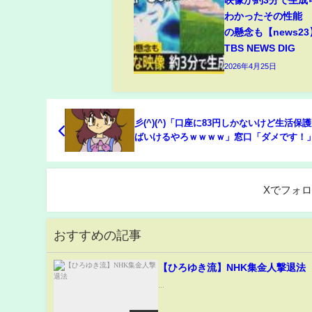
映像が約3分で生成
わかったその性能
の懸念も【news2
TBS NEWS DIG
2026年4月25日
彡(^)(^)「口座に83円しかないけど生活保
ばいけるやろｗｗｗｗ」窓口「ダメです！」彡
(●)
Xでフォ
おすすめの記事
【ひろゆき流】NHK集金人撃退法
...