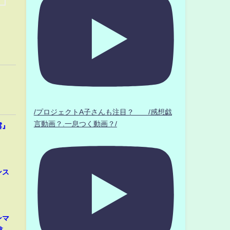
/プロジェクトA子さんも注目？ /感想戯
言動画？.一息つく動画？/
露』
ンス
ンマ