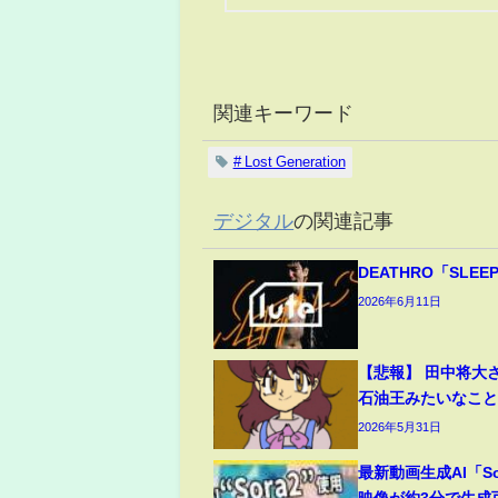
関連キーワード
# Lost Generation
デジタル
の関連記事
DEATHRO「SLEE
2026年6月11日
【悲報】 田中将大
石油王みたいなこ
2026年5月31日
最新動画生成AI「S