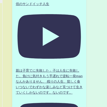
侶のサンドイッチ人生
親は子育てに失敗した」子は人生に失敗し
た。負けに気付きもう手遅れで逆転一発man
なんかありません、 残りの人生、貧しく食
いつないでわずかな楽しみなど見つけて生き
ていくしかないのです。ないのです。