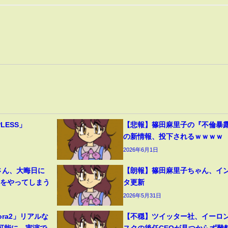
PLESS」
【悲報】篠田麻里子の『不倫暴
の新情報、投下されるｗｗｗｗ
2026年6月1日
さん、大晦日に
【朗報】篠田麻里子ちゃん、イ
とをやってしまう
タ更新
2026年5月31日
ora2」リアルな
【不穏】ツイッター社、イーロ