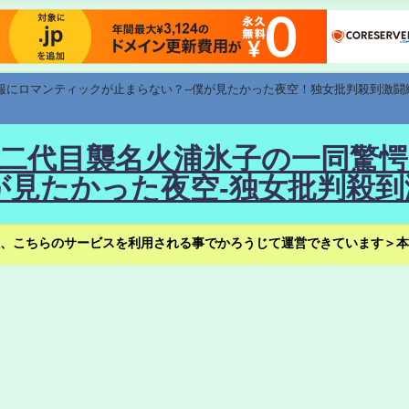
速報にロマンティックが止まらない？--僕が見たかった夜空！独女批判殺到激闘
！--二代目襲名火浦氷子の一同
見たかった夜空-独女批判殺到
、こちらのサービスを利用される事でかろうじて運営できています＞本