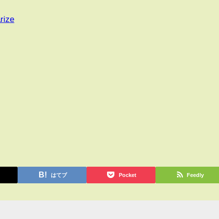
rize
はてブ
Pocket
Feedly