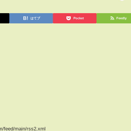
はてブ
Pocket
Feedly
m/feed/main/rss2.xml