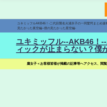
ユキミッフルAKB46！-二代目襲名火浦氷子の一同驚愕まとめ
見たかった夜空編--僕の見たかった星空編-
ユキミッフル--AKB46
ィックが止まらない？僕が
腐女子＜お客様皆様が掲載の記事等へアクセス、閲覧