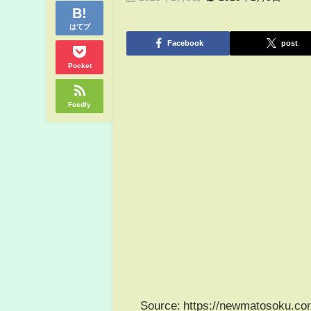
はてブ
Facebook
post
Pocket
Feedly
Source: https://newmatosoku.co