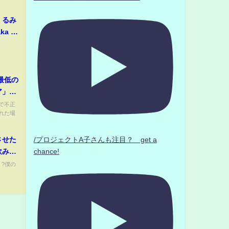
木くるみ
ka ?
田口愛佳
最低の
ア」の
本間龍
上で不正
れた場
させた
/プロジェクトA子さんも注目？ get a
飲み物
chance!
U ?僕の