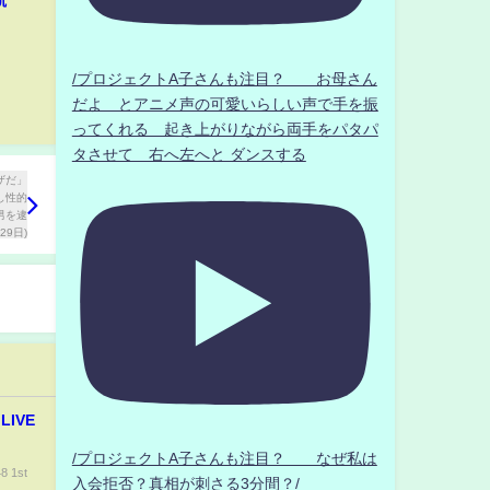
難航
/プロジェクトA子さんも注目？ お母さん
だよ とアニメ声の可愛いらしい声で手を振
ってくれる 起き上がりながら両手をパタパ
タさせて 右へ左へと ダンスする
 LIVE
/プロジェクトA子さんも注目？ なぜ私は
8 1st
入会拒否？真相が刺さる3分間？/