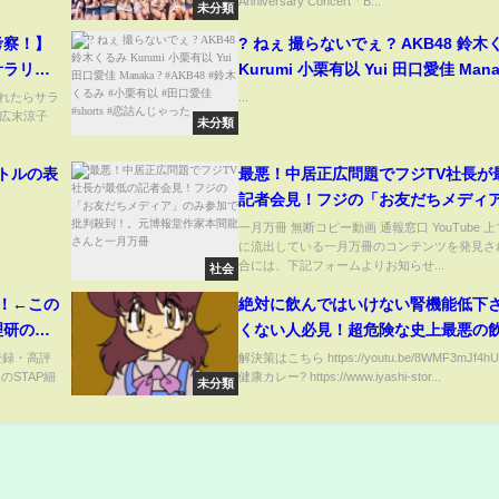
Anniversary Concert「B...
August 2025
未分類
考察！】
? ねぇ 撮らないでぇ ? AKB48 鈴
サラリー
Kurumi 小栗有以 Yui 田口愛佳 Mana
いから広
#AKB48 #鈴木くるみ #小栗有以 #
されたらサラ
...
広末涼子
か聞いた
#shorts #恋詰んじゃった
未分類
ボトルの表
最悪！中居正広問題でフジTV社長が
記者会見！フジの「お友だちメディ
み参加で批判殺到！。元博報堂作家
一月万冊 無断コピー動画 通報窓口 YouTube 
に流出している一月万冊のコンテンツを発見さ
さんと一月万冊
合には、下記フォームよりお知らせ...
社会
す！←この
絶対に飲んではいけない腎機能低下
理研の元
くない人必見！超危険な史上最悪の
【切り抜
※解決策は説明欄よりチェック
登録・高評
解決策はこちら https://youtu.be/8WMF3mJf4h
のSTAP細
健康カレー? https://www.iyashi-stor...
戸内寂聴
未分類