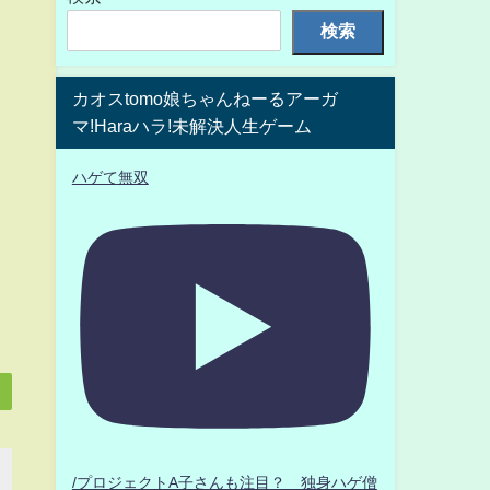
検索
カオスtomo娘ちゃんねーるアーガ
マ!Haraハラ!未解決人生ゲーム
ハゲて無双
/プロジェクトA子さんも注目？ 独身ハゲ僧