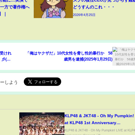
可能に…実演で
スクの後任CEOが見つからず
 一方で著作権へ
どうすんのこれ・・・
3】｜
2026年4月25日
護受けれ
「俺はヤクザだ」10代女性を脅し性的暴行か 58
(●)
歳男を逮捕(2025年1月29日)
ローしよう
KLP48 & JKT48 - Oh My Pumpkin!
at KLP48 1st Anniversary
Concert「BLOOM」, Zepp KL, 16
KLP48 & JKT48 - Oh My Pumpkin! LIVE at KLP4