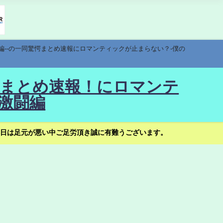
編--の一同驚愕まとめ速報にロマンティックが止まらない？-僕の
驚愕まとめ速報！にロマンテ
激闘編
日は足元が悪い中ご足労頂き誠に有難うございます。