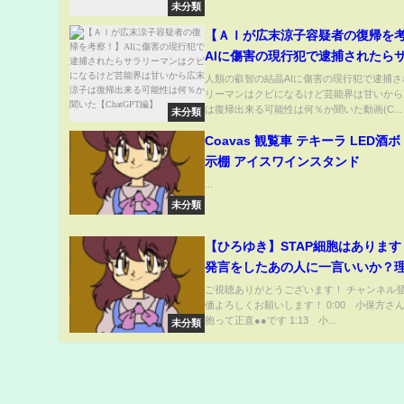
未分類
【ＡＩが広末涼子容疑者の復帰を
AIに傷害の現行犯で逮捕されたら
マンはクビになるけど芸能界は甘
人類の叡智の結晶AIに傷害の現行犯で逮捕
リーマンはクビになるけど芸能界は甘いから
末涼子は復帰出来る可能性は何％
は復帰出来る可能性は何％か聞いた動画(C...
未分類
【ChatGPT編】
Coavas 観覧車 テキーラ LED酒
示棚 アイスワインスタンド
...
未分類
【ひろゆき】STAP細胞はありま
発言をしたあの人に一言いいか？
研究員・小保方晴子について語る
ご視聴ありがとうございます！ チャンネル
価よろしくお願いします！ 0:00 小保方さん
き 論破 スタップ細胞 リケジョ 瀬
胞って正直●●です 1:13 小...
未分類
サイコパス hiroyuki】