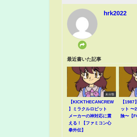
hrk2022
最近書いた記事
未分類
【KICKTHECANCREW
【198
】ミラクルロピット
ット 〜
メーカーの神対応に震
険〜【F
える！【ファミコン心
拳外伝】