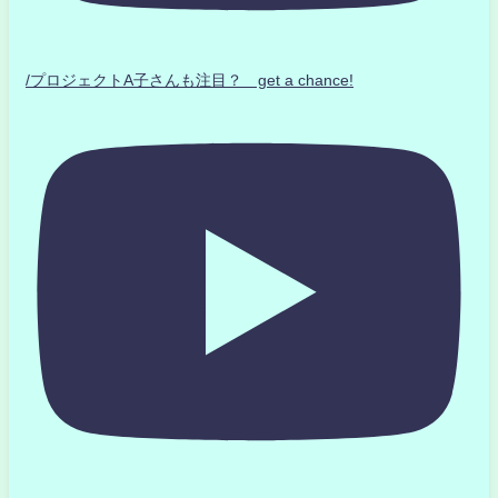
/プロジェクトA子さんも注目？ get a chance!