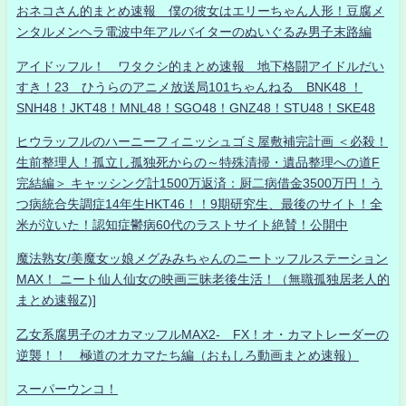
おネコさん的まとめ速報 僕の彼女はエリーちゃん人形！豆腐メ
ンタルメンヘラ電波中年アルバイターのぬいぐるみ男子末路編
アイドッフル！ ワタクシ的まとめ速報 地下格闘アイドルだい
すき！23 ひうらのアニメ放送局101ちゃんねる BNK48 ！
SNH48！JKT48！MNL48！SGO48！GNZ48！STU48！SKE48
ヒウラッフルのハーニーフィニッシュゴミ屋敷補完計画 ＜必殺！
生前整理人！孤立し孤独死からの～特殊清掃・遺品整理への道F
完結編＞ キャッシング計1500万返済：厨二病借金3500万円！う
つ病統合失調症14年生HKT46！！9期研究生、最後のサイト！全
米が泣いた！認知症鬱病60代のラストサイト絶賛！公開中
魔法熟女/美魔女ッ娘メグみみちゃんのニートッフルステーション
MAX！ ニート仙人仙女の映画三昧老後生活！（無職孤独居老人的
まとめ速報Z)]
乙女系腐男子のオカマッフルMAX2- FX！オ・カマトレーダーの
逆襲！！ 極道のオカマたち編（おもしろ動画まとめ速報）
スーパーウンコ！