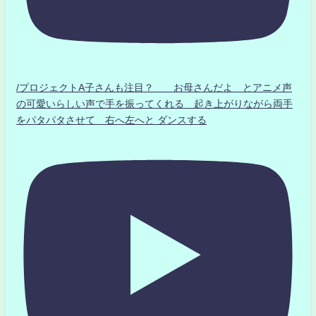
/プロジェクトA子さんも注目？ お母さんだよ とアニメ声
の可愛いらしい声で手を振ってくれる 起き上がりながら両手
をパタパタさせて 右へ左へと ダンスする