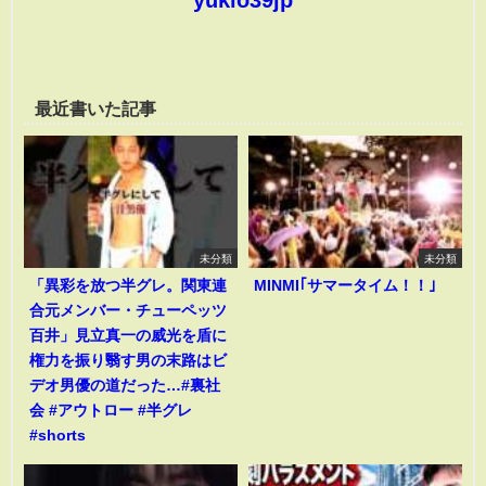
yukio39jp
最近書いた記事
未分類
未分類
「異彩を放つ半グレ。関東連
MINMI｢サマータイム！！｣
合元メンバー・チューペッツ
百井」見立真一の威光を盾に
権力を振り翳す男の末路はビ
デオ男優の道だった…#裏社
会 #アウトロー #半グレ
#shorts