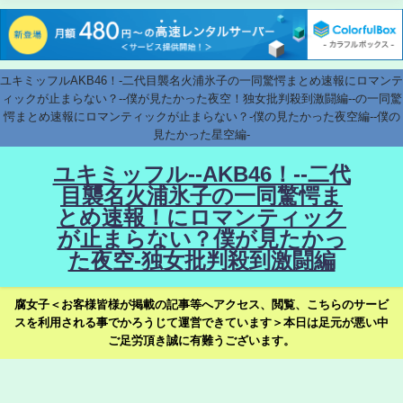
ユキミッフルAKB46！-二代目襲名火浦氷子の一同驚愕まとめ速報にロマンテ
ィックが止まらない？--僕が見たかった夜空！独女批判殺到激闘編--の一同驚
愕まとめ速報にロマンティックが止まらない？-僕の見たかった夜空編--僕の
見たかった星空編-
ユキミッフル--AKB46！--二代
目襲名火浦氷子の一同驚愕ま
とめ速報！にロマンティック
が止まらない？僕が見たかっ
た夜空-独女批判殺到激闘編
腐女子＜お客様皆様が掲載の記事等へアクセス、閲覧、こちらのサービ
スを利用される事でかろうじて運営できています＞本日は足元が悪い中
ご足労頂き誠に有難うございます。