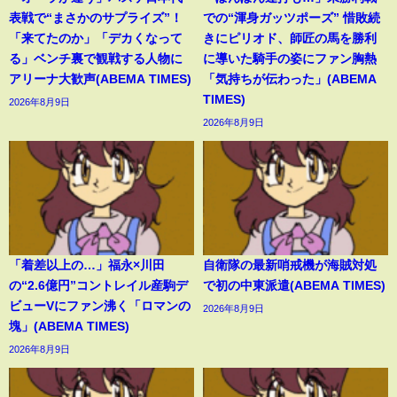
表戦で“まさかのサプライズ”！
での“渾身ガッツポーズ” 惜敗続
「来てたのか」「デカくなって
きにピリオド、師匠の馬を勝利
る」ベンチ裏で観戦する人物に
に導いた騎手の姿にファン胸熱
アリーナ大歓声(ABEMA TIMES)
「気持ちが伝わった」(ABEMA
TIMES)
2026年8月9日
2026年8月9日
「着差以上の…」福永×川田
自衛隊の最新哨戒機が海賊対処
の“2.6億円”コントレイル産駒デ
で初の中東派遣(ABEMA TIMES)
ビューVにファン沸く「ロマンの
2026年8月9日
塊」(ABEMA TIMES)
2026年8月9日