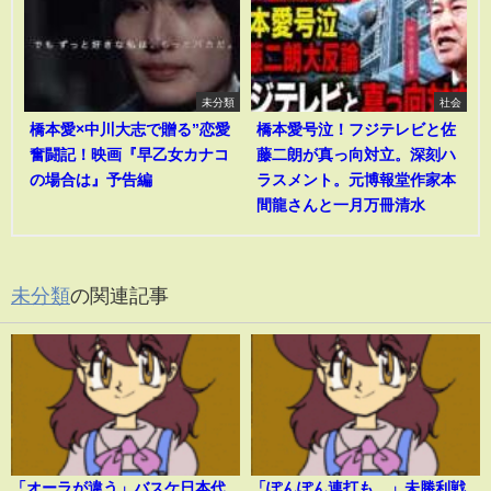
未分類
社会
橋本愛×中川大志で贈る”恋愛
橋本愛号泣！フジテレビと佐
奮闘記！映画『早乙女カナコ
藤二朗が真っ向対立。深刻ハ
の場合は』予告編
ラスメント。元博報堂作家本
間龍さんと一月万冊清水
未分類
の関連記事
「オーラが違う」バスケ日本代
「ぽんぽん連打も…」未勝利戦