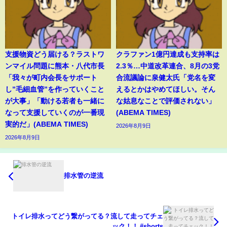
支援物資どう届ける？ラストワ
クラファン1億円達成も支持率は
ンマイル問題に熊本・八代市長
2.3％…中道改革連合、8月の3党
「我々が町内会長をサポート
合流議論に泉健太氏「党名を変
し”毛細血管”を作っていくこと
えるとかはやめてほしい。そん
が大事」「動ける若者も一緒に
な姑息なことで評価されない」
なって支援していくのが一番現
(ABEMA TIMES)
実的だ」(ABEMA TIMES)
2026年8月9日
2026年8月9日
排水管の逆流
トイレ排水ってどう繋がってる？流して走ってチェ
ック！！ #shorts