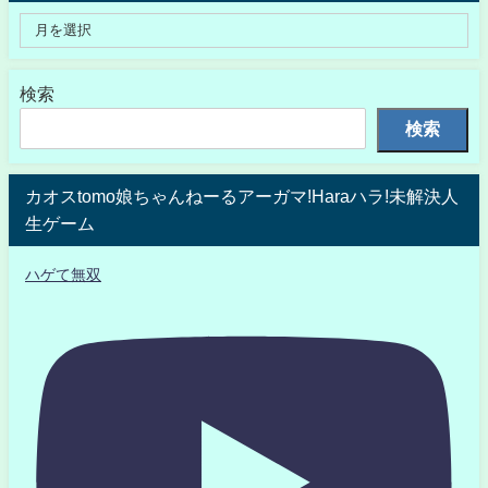
検索
検索
カオスtomo娘ちゃんねーるアーガマ!Haraハラ!未解決人
生ゲーム
ハゲて無双