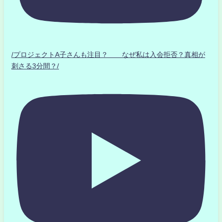
/プロジェクトA子さんも注目？ なぜ私は入会拒否？真相が
刺さる3分間？/