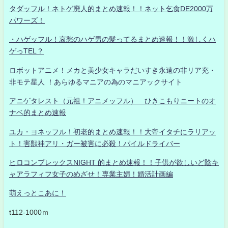
タダッフル！ネトゲ廃人的まとめ速報！！ネット乞食DE2000万
パワーズ！
・ハゲッフル！哀愁のハゲ男の髪ってるまとめ速報！！激しくハ
ゲっTEL？
ロボットアニメ！メカと美少女キャラだいすき永遠の非リア充・
非モテ星人 ！あらゆるマニアの為のマニアックサイト
アニゲタレスト（元祖！アニメッフル） ひきこもりニートのオ
ナベ的まとめ速報
ユカ・ヨネッフル！初老的まとめ速報！！大帝イタチにラリアッ
ト！害獣神アリ・ガー被害に必殺！パイルドライバー
ヒロコンプレックスNIGHT 的まとめ速報！！子供が欲しいど陰キ
ャアラフィフ女子のめざせ！専業主婦！婚活計画編
萌えっとこあに！
t112-1000ｍ