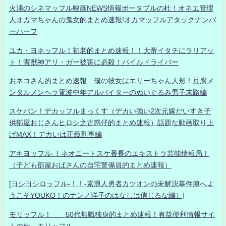
火浦のシネマッフル映画NEWS情報ポータブルの杜！オネエ管理
人オカマちゃんの鬼女的まとめ速報!オカマッフルアタックナンバ
ーハーフ
ユカ・ヨネッフル！初老的まとめ速報！！大帝イタチにラリアッ
ト！害獣神アリ・ガー被害に必殺！パイルドライバー
おネコさん的まとめ速報 僕の彼女はエリーちゃん人形！豆腐メ
ンタルメンヘラ電波中年アルバイターのぬいぐるみ男子末路編
スケバン！デカッフルまっくす（デカい強い2次元嫁だいすき子
供部屋おじさんヒロシ之古惑仔的まとめ速報）話題な動画取り上
げMAX！デカいは正義刑事編
アキヨッフル-！ネオニートスケ番長のエキストラ芸能情報局！
（子ども部屋おばさんの自宅警備員的まとめ速報）
[ヨシヨシロッフル-！！-素浪人勇者カツオンの未解決事件簿へよ
うこそYOUKO！のナンノ洋子のはなしは信じるな編）]
モリッフル！ 50代無職独身的まとめ速報！有益便利情報サイ
トの杜 モリッフル