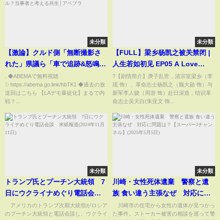
未分類
未分類
【激論】クルド側「無断撮影さ
【FULL】梁乡杨凯之被关禁闭 |
れた」県議ら「車で追跡&怒鳴ら
人生若如初见 EP05 A Love
れた」川口市でトラブル？当事
Never Lost | 爱奇艺华语剧场
. ◆ABEMAで無料視聴
?【剧情简介】庚子乱世，清宗室梁乡（李
▷https://abema.go.link/hbTK1 ◆過去の放
现 饰）、革命志士杨凯之（魏大勋 饰）与
者と考える共生│アベプラ
送回はこちら 【LAデモ暴徒化】まるで内
新军李人骏（周游 饰）赴日深造，结识革
戦？...
命志士吴天白(朱亚文 饰...
未分類
未分類
トランプ氏とプーチン大統領 7
川崎・女性死体遺棄 警察と遺
日にウクライナめぐり電話会
族 食い違う主張なぜ 対応に問
談 米紙報道(2024年11月11日)
題は？【スーパーJチャンネル】
アメリカのトランプ次期大統領がロシア
川崎市の住宅から女性の遺体が見つかっ
のプーチン大統領と電話会談し、ウクライ
た事件。ストーカー被害の相談を巡って警
(2025年5月5日)