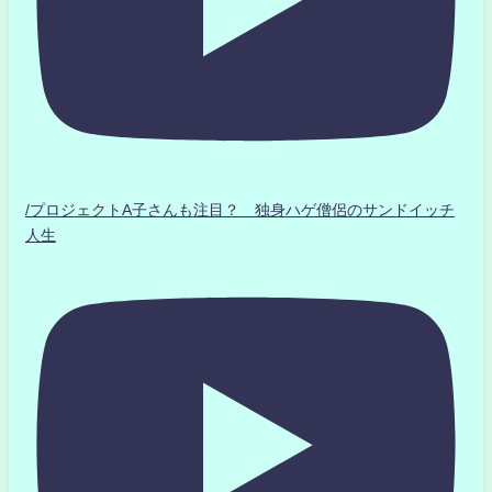
/プロジェクトA子さんも注目？ 独身ハゲ僧侶のサンドイッチ
人生