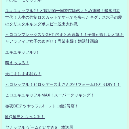
ユキユキッフル2！ど底辺的一同驚愕騒然まとめ速報！超氷河期
世代！人生の強制ロスカットですべてを失ったキグナス氷子の愛
のクリスタルキングボンビー脱出大作戦
ヒロコンプレックスNIGHT 的まとめ速報！！子供が欲しいど陰キ
ャアラフィフ女子のめざせ！専業主婦！婚活計画編
ユキユキッフル3！
萌えっふる！
天にまします我ら！
ヒロシッフル！ヒロシデース山さんのリフォームひとりDIY！！
ヒロユキユキッフルMAX！スーパークッキング！
徹夜DEテツヤッフル!！レトロ館2号店！
剛Q超児ともっふる！
ヤナッフル ゲームだいすき6！放送局