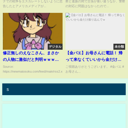
ナでの戦争をエスカレートしないように忠
察と遺族の間で主張が食い違うなか、警察
告したとアメリカメディアが...
の対応に問題はなかったので...
デジタル
未分類
修正無しのえなこさん、まさか
【金バエ】お母さんに電話！ 帰
の人物に激似だと判明ｗｗｗｗ
って来なくていいから金だけ振
ｗｗｗｗｗｗ
り込んでｗ
Source:
ご視聴ありがとうございます。 #金バエ #
https://newmatosoku.com/feed/main/rss2.xml...
お母さん...
s