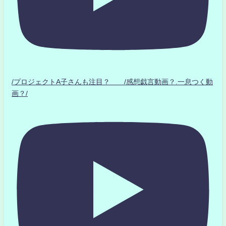
/プロジェクトA子さんも注目？ /感想戯言動画？.一息つく動
画？/