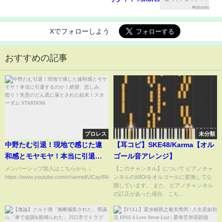
Xでフォローしよう
おすすめの記事
プロレス
未分類
中野たむ引退！現地で感じた違
【耳コピ】SKE48/Karma【オル
和感とモヤモヤ！本当に引退す
ゴール音アレンジ】
るのか！絶望、悲しみ、怒り！
メンバーシップ加入はこちらから ↓
【このチャンネル】について ピアノチャ
https://www.youtube.com/channel/UCay8WSrC1qpZI__zIT-...
ンネルのMIDIをオルゴールに変換して公
失意のどん底に落とされた結
開しています。 また、ピアノチャンネル
末！スターダム STARDOM
の訂正があった場合、こち...