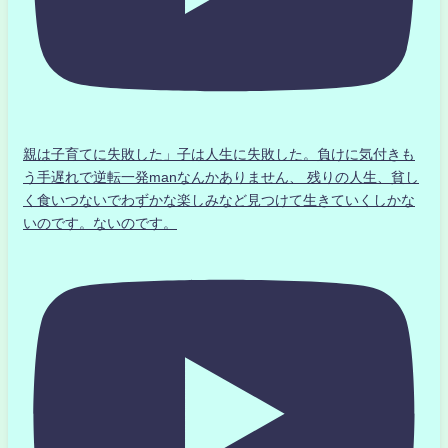
親は子育てに失敗した」子は人生に失敗した。負けに気付きも
う手遅れで逆転一発manなんかありません、 残りの人生、貧し
く食いつないでわずかな楽しみなど見つけて生きていくしかな
いのです。ないのです。