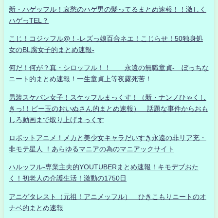
新・ハゲッフル！哀愁のハゲ男の髪ってるまとめ速報！！激しく
ハゲっTEL？
こじ！コジッフル@！-レズっ娘百合ネエ！こじらせ！50独身処
女のBL腐女子的まとめ速報-
何だ！何が？真・シロッフル！！ 永遠の無職童貞- ぼっちな
ニート的まとめ速報！一生童貞上等夜露死苦！
男装スケバン女子！スケッフルまっくす！（新・ナンノひゃくし
きっ!！ビー玉のおいぬさん的まとめ速報） 話題な事件からおも
しろ動画まで取り上げまっくす
ロボットアニメ！メカと美少女キャラだいすき永遠の非リア充・
非モテ星人 ！あらゆるマニアの為のマニアックサイト
ハルッフル-専業主夫的YOUTUBERまとめ速報！キモデブおた
く！初老人の介護生活！激動の1750日
アニゲタレスト（元祖！アニメッフル） ひきこもりニートのオ
ナベ的まとめ速報