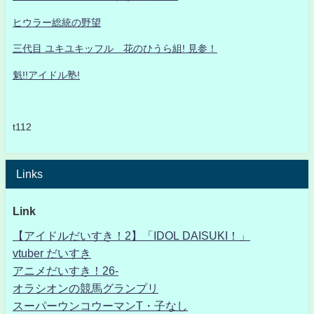
ヒウラー総統の野望
三代目 ユキユキッフル 花のひうら組! 見参！
魁!!アイドル塾!
t112
Links
Link
【アイドルだいすき！2】「IDOL DAISUKI！」
vtuber だいすき
アニメだいすき！26-
オラシオンの競馬グランプリ
スーパーウンコウーマンT・子なし