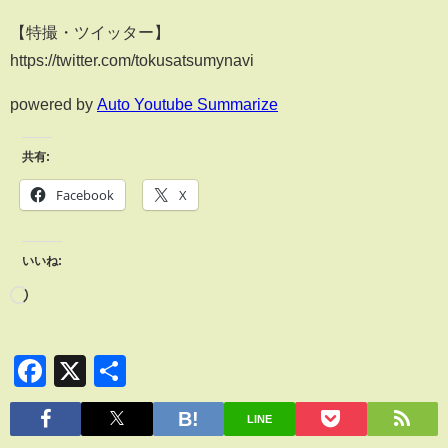
【特撮・ツイッター】
https://twitter.com/tokusatsumynavi
powered by
Auto Youtube Summarize
共有:
Facebook
X
いいね:
Facebook
X
共
有
LINE