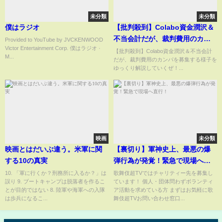
未分類
未分類
僕はラジオ
【批判殺到】Colabo資金潤沢＆
不当会計だが、裁判費用のカン
Provided to YouTube by JVCKENWOOD
Victor Entertainment Corp. 僕はラジオ ·
パを募集する様子をゆっくり解
【批判殺到】Colabo資金潤沢＆不当会計
M...
だが、裁判費用のカンパを募集する様子を
説
ゆっくり解説していくぜ！...
映画
未分類
映画とはだいぶ違う。米軍に関
【裏切り】軍神史上、最悪の爆
する10の真実
弾行為が発覚！緊急で現場へ直
行！
10. 「軍に行くか？刑務所に入るか？」は
歌舞伎超TVではチャリティー先を募集し
誤り 9. ブートキャンプは脱落者を作るこ
ています！ 個人・団体問わずボランティ
とが目的ではない 8. 陸軍や海軍への入隊
ア活動を求めている方 まずはお気軽に歌
は歩兵になるこ...
舞伎超TVお問い合わせ窓口...