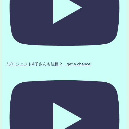
/プロジェクトA子さんも注目？ get a chance!