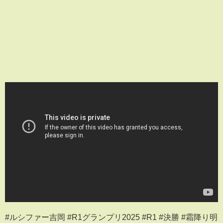
#ルシファー吉岡 #R1グランプリ2025 #R1 #決勝 #霜降り明