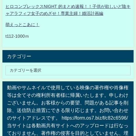
ヒロコンプレックスNIGHT 的まとめ速報！！子供が欲しいど陰キ
ャアラフィフ女子のめざせ！専業主婦！婚活計画編
萌えっとこあに！
t112-1000ｍ
カテゴリー
動画やサムネイルで使用している映像の著作権や肖像権
等は全てその権利所有者様に帰属いたします。申しわけ
ございません。お客様からの要望、問題がある記事を削
除、送信防止措置にできる限り応じます。お問い合わせ
のサイトアドレスです。 https://form.os7.biz/f/c82c6596/
当サイトは各動画共有サイトへのアップロードは行なっ
ておりません、著作権の侵害を目的としていません、埋