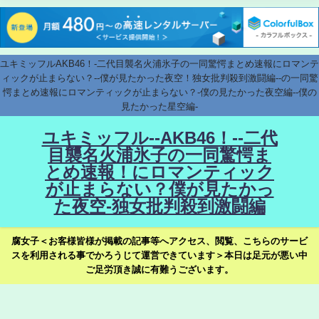
ユキミッフルAKB46！-二代目襲名火浦氷子の一同驚愕まとめ速報にロマンテ
ィックが止まらない？--僕が見たかった夜空！独女批判殺到激闘編--の一同驚
愕まとめ速報にロマンティックが止まらない？-僕の見たかった夜空編--僕の
見たかった星空編-
ユキミッフル--AKB46！--二代
目襲名火浦氷子の一同驚愕ま
とめ速報！にロマンティック
が止まらない？僕が見たかっ
た夜空-独女批判殺到激闘編
腐女子＜お客様皆様が掲載の記事等へアクセス、閲覧、こちらのサービ
スを利用される事でかろうじて運営できています＞本日は足元が悪い中
ご足労頂き誠に有難うございます。