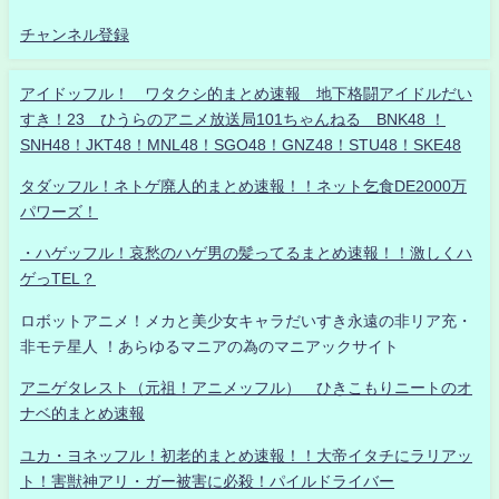
チャンネル登録
アイドッフル！ ワタクシ的まとめ速報 地下格闘アイドルだい
すき！23 ひうらのアニメ放送局101ちゃんねる BNK48 ！
SNH48！JKT48！MNL48！SGO48！GNZ48！STU48！SKE48
タダッフル！ネトゲ廃人的まとめ速報！！ネット乞食DE2000万
パワーズ！
・ハゲッフル！哀愁のハゲ男の髪ってるまとめ速報！！激しくハ
ゲっTEL？
ロボットアニメ！メカと美少女キャラだいすき永遠の非リア充・
非モテ星人 ！あらゆるマニアの為のマニアックサイト
アニゲタレスト（元祖！アニメッフル） ひきこもりニートのオ
ナベ的まとめ速報
ユカ・ヨネッフル！初老的まとめ速報！！大帝イタチにラリアッ
ト！害獣神アリ・ガー被害に必殺！パイルドライバー