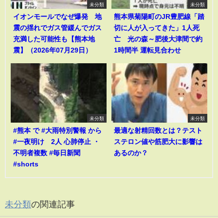
未分類
未分類
イオンモールでなぜ爆発 地
熊本県菊陽町のJR豊肥線「踏
震の揺れでガス管緩んでガス
切に人が入ってきた」1人死
充満した可能性も【熊本地
亡 光の森～肥後大津間で約
震】（2026年07月29日）
1時間半 運転見合わせ
未分類
未分類
#熊本 で #大雨特別警報 から
最適な射精回数とは？テスト
#一夜明け 2人 心肺停止 ・
ステロン値や筋肥大に影響は
不明者複数 #毎日新聞
あるのか？
#shorts
未分類
の関連記事