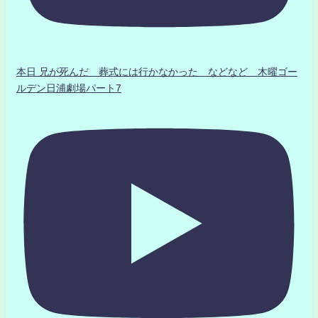
本日 兄が死んだ 葬式には行かなかった などなど 木曜ゴー
ルデン日浦劇場パート7