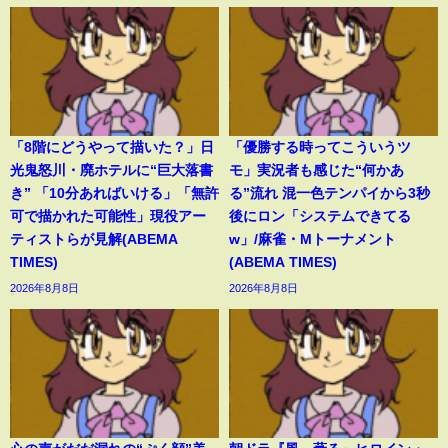
「8階にどうやって描いた？」日
「優勝する時ってこういうツ
光鬼怒川・廃ホテルに“巨大落書
モ」実況者も感じた“何かあ
き” 「10分あればいける」「無許
る”流れ 混一色テンパイから3秒
可で描かれた可能性」現役アー
後にロン「システムできてる
ティストらが見解(ABEMA
w」/麻雀・Mトーナメント
TIMES)
(ABEMA TIMES)
2026年8月8日
2026年8月8日