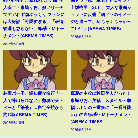
心の声がだだ漏れの“ぷく顔”美
朝ドラ『風、薫る』ヒロイン・
人雀士・東城りお、熱いリーチ
上坂樹里（21）、大人な最新シ
でアガれず頬ぷっくり ファンに
ョットに反響「朝ドラのイメー
は大好評「可愛すぎる」「表情
ジと違って、めちゃくちゃかっ
管理も怠らない」/麻雀・Mトー
こいい」(ABEMA TIMES)
ナメント(ABEMA TIMES)
2026年8月8日
2026年8月8日
林家パー子、認知症が進行「一
真夏の主役は秋田美人だった！
人で外出られない」難聴で夫・
東城りお、美貌・スタイル・幸
ペーと「筆談」…自宅全焼から
福リボンの三重奏に「一番可愛
約1年(ABEMA TIMES)
い」の声/麻雀・Mトーナメント
(ABEMA TIMES)
2026年8月8日
2026年8月8日