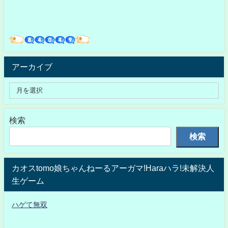
アーカイブ
検索
検索
カオスtomo娘ちゃんねーるアーガマ!Haraハラ!未解決人
生ゲーム
ハゲて無双