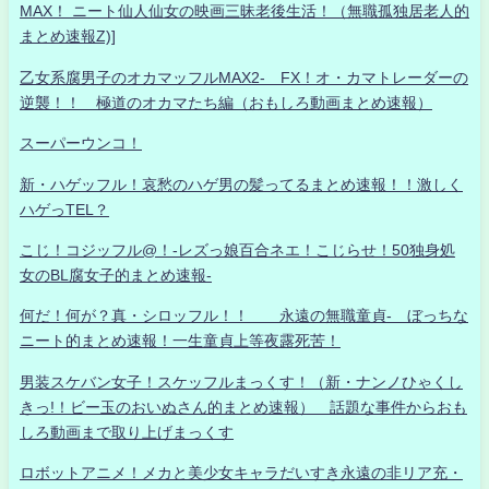
MAX！ ニート仙人仙女の映画三昧老後生活！（無職孤独居老人的
まとめ速報Z)]
乙女系腐男子のオカマッフルMAX2- FX！オ・カマトレーダーの
逆襲！！ 極道のオカマたち編（おもしろ動画まとめ速報）
スーパーウンコ！
新・ハゲッフル！哀愁のハゲ男の髪ってるまとめ速報！！激しく
ハゲっTEL？
こじ！コジッフル@！-レズっ娘百合ネエ！こじらせ！50独身処
女のBL腐女子的まとめ速報-
何だ！何が？真・シロッフル！！ 永遠の無職童貞- ぼっちな
ニート的まとめ速報！一生童貞上等夜露死苦！
男装スケバン女子！スケッフルまっくす！（新・ナンノひゃくし
きっ!！ビー玉のおいぬさん的まとめ速報） 話題な事件からおも
しろ動画まで取り上げまっくす
ロボットアニメ！メカと美少女キャラだいすき永遠の非リア充・