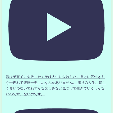
親は子育てに失敗した」子は人生に失敗した。負けに気付きも
う手遅れで逆転一発manなんかありません、 残りの人生、貧し
く食いつないでわずかな楽しみなど見つけて生きていくしかな
いのです。ないのです。