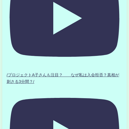
/プロジェクトA子さんも注目？ なぜ私は入会拒否？真相が
刺さる3分間？/