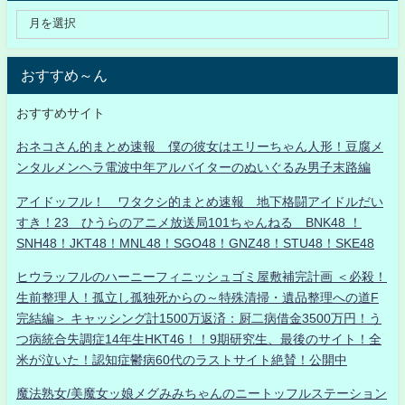
おすすめ～ん
おすすめサイト
おネコさん的まとめ速報 僕の彼女はエリーちゃん人形！豆腐メ
ンタルメンヘラ電波中年アルバイターのぬいぐるみ男子末路編
アイドッフル！ ワタクシ的まとめ速報 地下格闘アイドルだい
すき！23 ひうらのアニメ放送局101ちゃんねる BNK48 ！
SNH48！JKT48！MNL48！SGO48！GNZ48！STU48！SKE48
ヒウラッフルのハーニーフィニッシュゴミ屋敷補完計画 ＜必殺！
生前整理人！孤立し孤独死からの～特殊清掃・遺品整理への道F
完結編＞ キャッシング計1500万返済：厨二病借金3500万円！う
つ病統合失調症14年生HKT46！！9期研究生、最後のサイト！全
米が泣いた！認知症鬱病60代のラストサイト絶賛！公開中
魔法熟女/美魔女ッ娘メグみみちゃんのニートッフルステーション