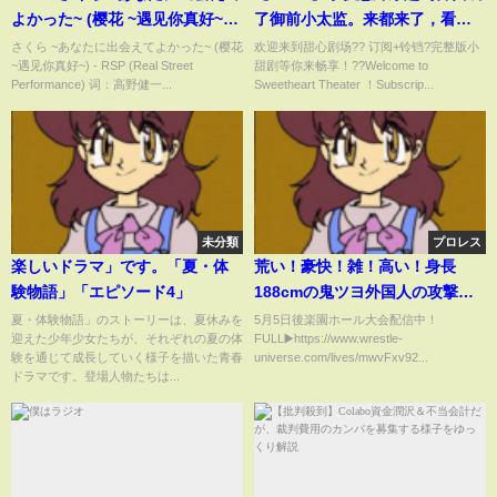
よかった~ (樱花 ~遇见你真好~)
了御前小太监。来都来了，看我
『樱花樱花想见你』【動態歌
林逸如何智斗昌王，勇救太后，
さくら ~あなたに出会えてよかった~ (樱花
欢迎来到甜心剧场?? 订阅+铃铛?完整版小
~遇见你真好~) - RSP (Real Street
甜剧等你来畅享！??Welcome to
詞】【高音質】
用现代智慧封官拜爵，走向人生
Performance) 词：高野健一...
Sweetheart Theater ！Subscrip...
巅峰！《锦衣天下》#短剧
#chinesedrama #穿越 #逆袭 #
古装 #反转
未分類
プロレス
楽しいドラマ」です。「夏・体
荒い！豪快！雑！高い！身長
験物語」「エピソード4」
188cmの鬼ツヨ外国人の攻撃が
乱暴極まって...｜Sawyer Wreck
夏・体験物語」のストーリーは、夏休みを
5月5日後楽園ホール大会配信中！
迎えた少年少女たちが、それぞれの夏の体
FULL▶️https://www.wrestle-
vs. Mizuki
験を通じて成長していく様子を描いた青春
universe.com/lives/mwvFxv92...
ドラマです。登場人物たちは...