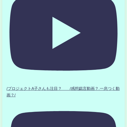
/プロジェクトA子さんも注目？ /感想戯言動画？.一息つく動
画？/