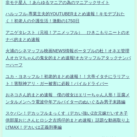
非モテ星人 ！あらゆるマニアの為のマニアックサイト
ハルッフル-専業主夫的YOUTUBERまとめ速報！キモデブおた
く！初老人の介護生活！激動の1750日
アニゲタレスト（元祖！アニメッフル） ひきこもりニートのオ
ナベ的まとめ速報
火浦のシネマッフル映画NEWS情報ポータブルの杜！オネエ管理
人オカマちゃんの鬼女的まとめ速報!オカマッフルアタックナンバ
ーハーフ
ユカ・ヨネッフル！初老的まとめ速報！！大帝イタチにラリアッ
ト！害獣神アリ・ガー被害に必殺！パイルドライバー
おネコさん的まとめ速報 僕の彼女はエリーちゃん人形！豆腐メ
ンタルメンヘラ電波中年アルバイターのぬいぐるみ男子末路編
スケバン！デカッフルまっくす（デカい強い2次元嫁だいすき子
供部屋おじさんヒロシ之古惑仔的まとめ速報）話題な動画取り上
げMAX！デカいは正義刑事編