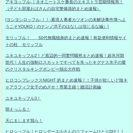
アキヨッフル-！ネオニートスケ番長のエキストラ芸能情報局！
（子ども部屋おばさんの自宅警備員的まとめ速報）
[ヨシヨシロッフル-！！-素浪人勇者カツオンの未解決事件簿へよ
うこそYOUKO！のナンノ洋子のはなしは信じるな編）]
モリッフル！ 50代無職独身的まとめ速報！有益便利情報サイ
トの杜 モリッフル
ユキユキッフル2！ど底辺的一同驚愕騒然まとめ速報！超氷河期
世代！人生の強制ロスカットですべてを失ったキグナス氷子の愛
のクリスタルキングボンビー脱出大作戦
ヒロコンプレックスNIGHT 的まとめ速報！！子供が欲しいど陰キ
ャアラフィフ女子のめざせ！専業主婦！婚活計画編
ユキユキッフル3！
萌えっふる！
天にまします我ら！
ヒロシッフル！ヒロシデース山さんのリフォームひとりDIY！！