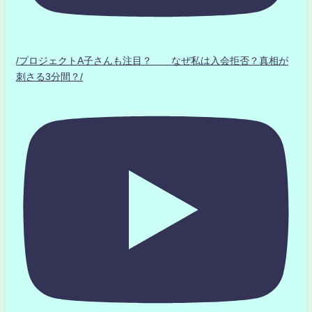
/プロジェクトA子さんも注目？ なぜ私は入会拒否？真相が
刺さる3分間？/