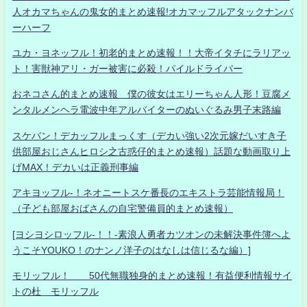
人オカマちゃんの鬼女的まとめ速報!オカマッフルアタックナンバ
ーハーフ
ユカ・ヨネッフル！初老的まとめ速報！！大帝イタチにラリアッ
ト！害獣神アリ・ガー被害に必殺！パイルドライバー
おネコさん的まとめ速報 僕の彼女はエリーちゃん人形！豆腐メ
ンタルメンヘラ電波中年アルバイターのぬいぐるみ男子末路編
スケバン！デカッフルまっくす（デカい強い2次元嫁だいすき子
供部屋おじさんヒロシ之古惑仔的まとめ速報）話題な動画取り上
げMAX！デカいは正義刑事編
アキヨッフル-！ネオニートスケ番長のエキストラ芸能情報局！
（子ども部屋おばさんの自宅警備員的まとめ速報）
[ヨシヨシロッフル-！！-素浪人勇者カツオンの未解決事件簿へよ
うこそYOUKO！のナンノ洋子のはなしは信じるな編）]
モリッフル！ 50代無職独身的まとめ速報！有益便利情報サイ
トの杜 モリッフル