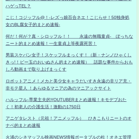
ハゲっTEL？
こじ！コジッフル@！-レズっ娘百合ネエ！こじらせ！50独身処
女のBL腐女子的まとめ速報-
何だ！何が？真・シロッフル！！ 永遠の無職童貞- ぼっちな
ニート的まとめ速報！一生童貞上等夜露死苦！
男装スケバン女子！スケッフルまっくす！（新・ナンノひゃくし
きっ!！ビー玉のおいぬさん的まとめ速報） 話題な事件からおも
しろ動画まで取り上げまっくす
ロボットアニメ！メカと美少女キャラだいすき永遠の非リア充・
非モテ星人 ！あらゆるマニアの為のマニアックサイト
ハルッフル-専業主夫的YOUTUBERまとめ速報！キモデブおた
く！初老人の介護生活！激動の1750日
アニゲタレスト（元祖！アニメッフル） ひきこもりニートのオ
ナベ的まとめ速報
火浦のシネマッフル映画NEWS情報ポータブルの杜！オネエ管理