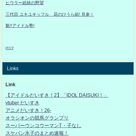
ヒウラー総統の野望
三代目 ユキユキッフル 花のひうら組! 見参！
魁!!アイドル塾!
t112
Links
Link
【アイドルだいすき！2】「IDOL DAISUKI！」
vtuber だいすき
アニメだいすき！26-
オラシオンの競馬グランプリ
スーパーウンコウーマンT・子なし
スケバン氷子のまとめ速報！