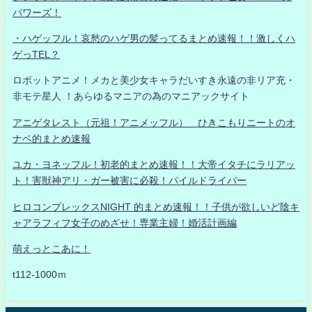
パワーズ！
・ハゲッフル！哀愁のハゲ男の髪ってるまとめ速報！！激しくハ
ゲっTEL？
ロボットアニメ！メカと美少女キャラだいすき永遠の非リア充・
非モテ星人 ！あらゆるマニアの為のマニアックサイト
アニゲタレスト（元祖！アニメッフル） ひきこもりニートのオ
ナベ的まとめ速報
ユカ・ヨネッフル！初老的まとめ速報！！大帝イタチにラリアッ
ト！害獣神アリ・ガー被害に必殺！パイルドライバー
ヒロコンプレックスNIGHT 的まとめ速報！！子供が欲しいど陰キ
ャアラフィフ女子のめざせ！専業主婦！婚活計画編
萌えっとこあに！
t112-1000ｍ