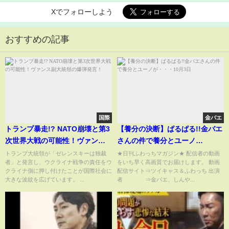
Xでフォローしよう
おすすめの記事
国際
金バエ
トランプ暴走!? NATO崩壊と第3
【養分の決断】ぱるぱる!!金バエ
次世界大戦の可能性！ヴァンス
さんの件で養分とユーノ
副大統領の爆弾発言！
が・・・10月3日
トランプ大統領が「ゼレンスキーは独裁
★日刊ふわっちマガジン★ 配信者の動画
者」と発言し、ウクライナ戦争の責任をウ
をいち早く高画質でお届けします。 動画
クライナ側に押し付けたことが国際社会に
配信サイト⇒ツイキャス＆ふわっち 出演
大きな波紋を広げています。 ...
者 ⇒金バエ、しんや...