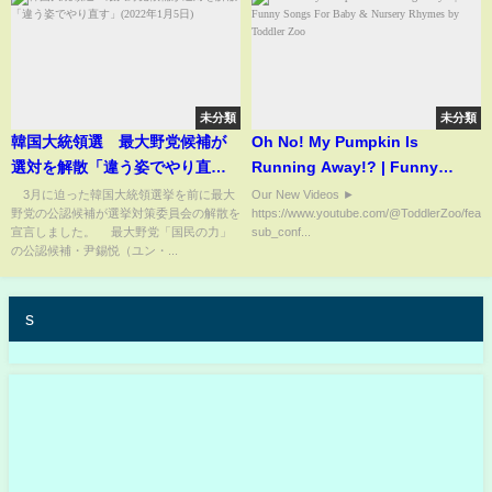
未分類
未分類
韓国大統領選 最大野党候補が
Oh No! My Pumpkin Is
選対を解散「違う姿でやり直
Running Away!? | Funny
す」(2022年1月5日)
Songs For Baby & Nursery
3月に迫った韓国大統領選挙を前に最大
Our New Videos ►
野党の公認候補が選挙対策委員会の解散を
https://www.youtube.com/@ToddlerZoo/featu
Rhymes by Toddler Zoo
宣言しました。 最大野党「国民の力」
sub_conf...
の公認候補・尹錫悦（ユン・...
s