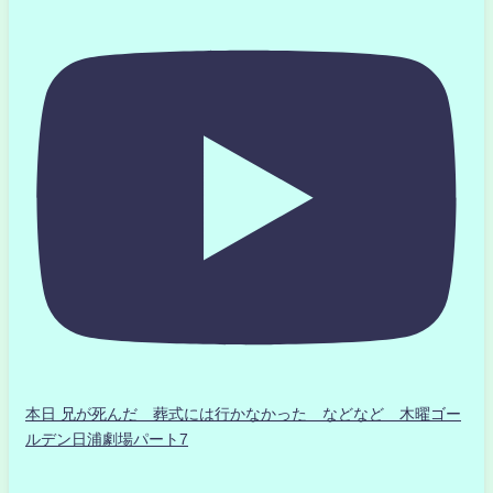
本日 兄が死んだ 葬式には行かなかった などなど 木曜ゴー
ルデン日浦劇場パート7