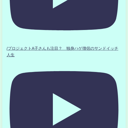
/プロジェクトA子さんも注目？ 独身ハゲ僧侶のサンドイッチ
人生