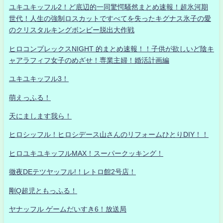
ユキユキッフル2！ど底辺的一同驚愕騒然まとめ速報！超氷河期
世代！人生の強制ロスカットですべてを失ったキグナス氷子の愛
のクリスタルキングボンビー脱出大作戦
ヒロコンプレックスNIGHT 的まとめ速報！！子供が欲しいど陰キ
ャアラフィフ女子のめざせ！専業主婦！婚活計画編
ユキユキッフル3！
萌えっふる！
天にまします我ら！
ヒロシッフル！ヒロシデース山さんのリフォームひとりDIY！！
ヒロユキユキッフルMAX！スーパークッキング！
徹夜DEテツヤッフル!！レトロ館2号店！
剛Q超児ともっふる！
ヤナッフル ゲームだいすき6！放送局