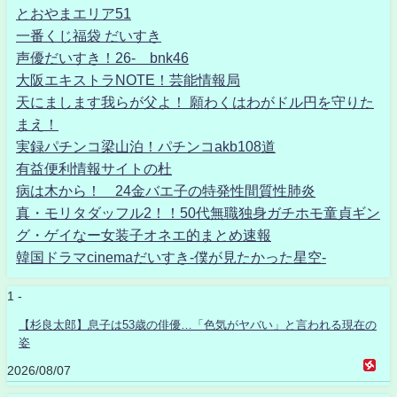
とおやまエリア51
一番くじ福袋 だいすき
声優だいすき！26- bnk46
大阪エキストラNOTE！芸能情報局
天にまします我らが父よ！ 願わくはわがドル円を守りた
まえ！
実録パチンコ梁山泊！パチンコakb108道
有益便利情報サイトの杜
病は木から！ 24金バエ子の特発性間質性肺炎
真・モリタダッフル2！！50代無職独身ガチホモ童貞ギン
グ・ゲイなー女装子オネエ的まとめ速報
韓国ドラマcinemaだいすき-僕が見たかった星空-
1 -
【杉良太郎】息子は53歳の俳優…「色気がヤバい」と言われる現在の
姿
2026/08/07