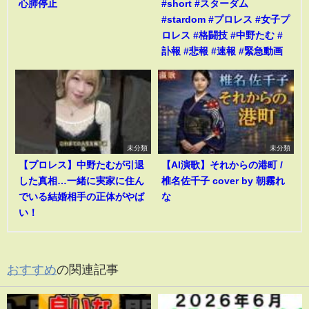
心肺停止
#short #スターダム
#stardom #プロレス #女子プ
ロレス #格闘技 #中野たむ #
訃報 #悲報 #速報 #緊急動画
未分類
未分類
【プロレス】中野たむが引退
【AI演歌】それからの港町 /
した真相…一緒に実家に住ん
椎名佐千子 cover by 朝霧れ
でいる結婚相手の正体がやば
な
い！
おすすめ
の関連記事