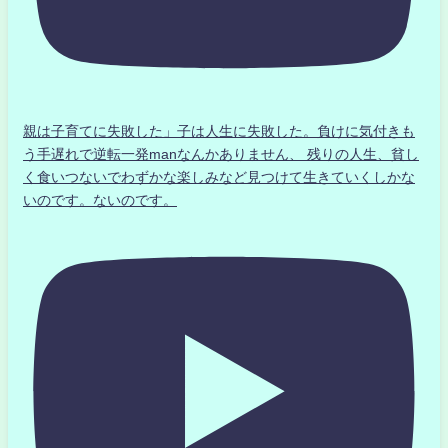
親は子育てに失敗した」子は人生に失敗した。負けに気付きも
う手遅れで逆転一発manなんかありません、 残りの人生、貧し
く食いつないでわずかな楽しみなど見つけて生きていくしかな
いのです。ないのです。