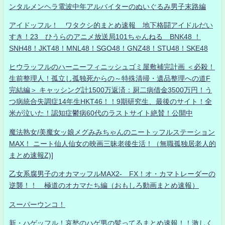
ンタルメンヘラ電波中年アルバイターのぬいぐるみ男子末路編
アイドッフル！ ワタクシ的まとめ速報 地下格闘アイドルだい
すき！23 ひうらのアニメ放送局101ちゃんねる BNK48 ！
SNH48！JKT48！MNL48！SGO48！GNZ48！STU48！SKE48
ヒウラッフルのハーニーフィニッシュゴミ屋敷補完計画 ＜必殺！
生前整理人！孤立し孤独死からの～特殊清掃・遺品整理への道F
完結編＞ キャッシング計1500万返済：厨二病借金3500万円！う
つ病統合失調症14年生HKT46！！9期研究生、最後のサイト！全
米が泣いた！認知症鬱病60代のラストサイト絶賛！公開中
魔法熟女/美魔女ッ娘メグみみちゃんのニートッフルステーション
MAX！ ニート仙人仙女の映画三昧老後生活！（無職孤独居老人的
まとめ速報Z)]
乙女系腐男子のオカマッフルMAX2- FX！オ・カマトレーダーの
逆襲！！ 極道のオカマたち編（おもしろ動画まとめ速報）
スーパーウンコ！
新・ハゲッフル！哀愁のハゲ男の髪ってるまとめ速報！！激しく