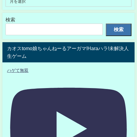
検索
検索
カオスtomo娘ちゃんねーるアーガマ!Haraハラ!未解決人
生ゲーム
ハゲて無双