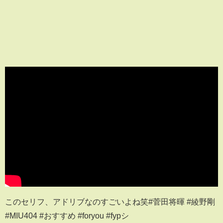
このセリフ、アドリブなのすごいよね笑#菅田将暉 #綾野剛
#MIU404 #おすすめ #foryou #fypシ