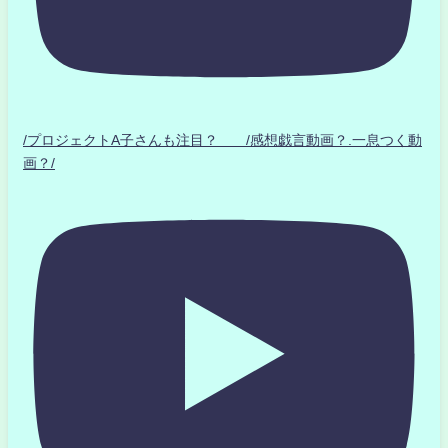
/プロジェクトA子さんも注目？ /感想戯言動画？.一息つく動
画？/