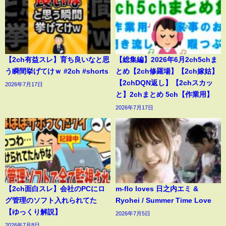
【2ch有益スレ】育ち良いなと思
【総集編】2026年6月2ch5chま
う瞬間挙げてけｗ #2ch #shorts
とめ【2ch修羅場】【2ch嫁姑】
【2chDQN返し】【2chスカッ
2026年7月17日
と】2chまとめ 5ch【作業用】
2026年7月17日
【2ch面白スレ】会社のPCにロ
m-flo loves 日之内エミ &
グ管理のソフト入れられてた
Ryohei / Summer Time Love
【ゆっくり解説】
2026年7月5日
2026年7月8日