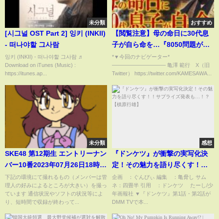
未分類
おすすめ
[시그널 OST Part 2] 잉키 (INKII)
【閲覧注意】母の命日に30代息
- 떠나야할 그사람
子が自ら命を…『8050問題がも
たらす悲惨な結末』｜遺品整理
잉키 (INKII) - 떠나야할 그사람 ♬
*▼今回のナビゲーター*
Download on iTunes (Music) :
—————————— 亀澤 範行 X（旧
士／特殊清掃
https://itunes.ap...
Twitter） https://twitter.com/KAMESAWA...
未分類
感想
SKE48 第12期生 エントリーナン
『ドンケツ』が衝撃の実写化決
バー10番2023年07月26日18時
定！その魅力を語り尽くす！！
31分27秒 ske48 12th 10
サプライズ発表も…！？【槙原
下記の環境にて撮れるもの（メンバーは管
企画 ：ぐんぴぃ 編集 ：亀脅し サム
理人の好みによるところが大きい）を撮っ
ネ：四畳半 引用 ：ドンケツ ©たーし/少
行雄】
ています 通信状況やソフトの状況等によ
年画報社 ▼『ドンケツ』第1話・第2話が
り、短時間で収録が終わって...
DMM TVで本...