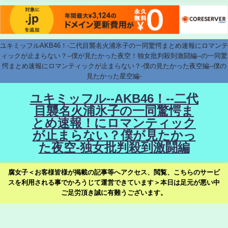
ユキミッフルAKB46！-二代目襲名火浦氷子の一同驚愕まとめ速報にロマンテ
ィックが止まらない？--僕が見たかった夜空！独女批判殺到激闘編--の一同驚
愕まとめ速報にロマンティックが止まらない？-僕の見たかった夜空編--僕の
見たかった星空編-
ユキミッフル--AKB46！--二代
目襲名火浦氷子の一同驚愕ま
とめ速報！にロマンティック
が止まらない？僕が見たかっ
た夜空-独女批判殺到激闘編
腐女子＜お客様皆様が掲載の記事等へアクセス、閲覧、こちらのサービ
スを利用される事でかろうじて運営できています＞本日は足元が悪い中
ご足労頂き誠に有難うございます。