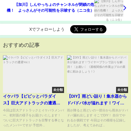
【加川】しんやっちょのチャンネルが閉鎖の危
機！ よっさんがその可能性を示唆する（ニコ生）
Xでフォローしよう
おすすめの記事
未分類
未分類
イケパラ【ビビッとパラダイ
【DIY】雨どい詰り！集水器から
ス】巨大アドトラックの遭遇
ドバドバ水が溢れます！ワイヤ
Vol.1
ーブラシで詰りを解消！〔お願
今回は巨大アドトラックとイケパラメンバ
雨が降ると雨どいの一部分から雨水がドバ
ー、初対面の様子をお届けいたします！
ドバ漏れ出します そこでDIY！ 自分でや
い〕《屋根関係の作業はプロの
ついに巨大アドトラックを目撃する事とな
れるか挑戦です 今回はその模様を記録し
業者に頼みましょう！》
ったメンバーですが 予想外...
ましたが、考えてみれば...