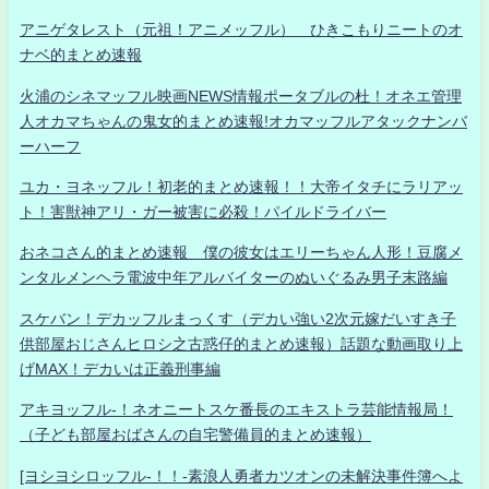
アニゲタレスト（元祖！アニメッフル） ひきこもりニートのオ
ナベ的まとめ速報
火浦のシネマッフル映画NEWS情報ポータブルの杜！オネエ管理
人オカマちゃんの鬼女的まとめ速報!オカマッフルアタックナンバ
ーハーフ
ユカ・ヨネッフル！初老的まとめ速報！！大帝イタチにラリアッ
ト！害獣神アリ・ガー被害に必殺！パイルドライバー
おネコさん的まとめ速報 僕の彼女はエリーちゃん人形！豆腐メ
ンタルメンヘラ電波中年アルバイターのぬいぐるみ男子末路編
スケバン！デカッフルまっくす（デカい強い2次元嫁だいすき子
供部屋おじさんヒロシ之古惑仔的まとめ速報）話題な動画取り上
げMAX！デカいは正義刑事編
アキヨッフル-！ネオニートスケ番長のエキストラ芸能情報局！
（子ども部屋おばさんの自宅警備員的まとめ速報）
[ヨシヨシロッフル-！！-素浪人勇者カツオンの未解決事件簿へよ