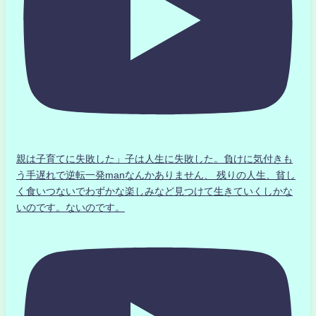
親は子育てに失敗した」子は人生に失敗した。負けに気付きも
う手遅れで逆転一発manなんかありません、 残りの人生、貧し
く食いつないでわずかな楽しみなど見つけて生きていくしかな
いのです。ないのです。