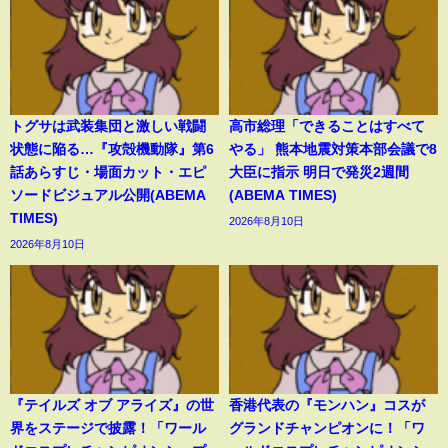
トグサは武装集団と激しい戦闘
高市総理「できることはすべて
状態に陥る…『攻殻機動隊』第6
やる」 熊本地震対策本部会議で8
話あらすじ・場面カット・エピ
大臣に指示 明日で発災2週間
ソードビジュアル公開(ABEMA
(ABEMA TIMES)
TIMES)
2026年8月10日
2026年8月10日
『テイルズ オブ アライズ』の世
香港代表の『モンハン』コスが
界をステージで披露！「ワール
グランドチャンピオンに！「ワ