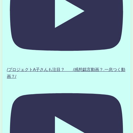
/プロジェクトA子さんも注目？ /感想戯言動画？.一息つく動
画？/