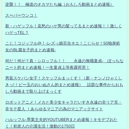
逆襲！！ 極道のオカマたち編（おもしろ動画まとめ速報）
スーパーウンコ！
新・ハゲッフル！哀愁のハゲ男の髪ってるまとめ速報！！激しく
ハゲっTEL？
こじ！コジッフル@！-レズっ娘百合ネエ！こじらせ！50独身処
女のBL腐女子的まとめ速報-
何だ！何が？真・シロッフル！！ 永遠の無職童貞- ぼっちな
ニート的まとめ速報！一生童貞上等夜露死苦！
男装スケバン女子！スケッフルまっくす！（新・ナンノひゃくし
きっ!！ビー玉のおいぬさん的まとめ速報） 話題な事件からおも
しろ動画まで取り上げまっくす
ロボットアニメ！メカと美少女キャラだいすき永遠の非リア充・
非モテ星人 ！あらゆるマニアの為のマニアックサイト
ハルッフル-専業主夫的YOUTUBERまとめ速報！キモデブおた
く！初老人の介護生活！激動の1750日