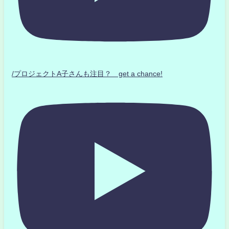
/プロジェクトA子さんも注目？ get a chance!