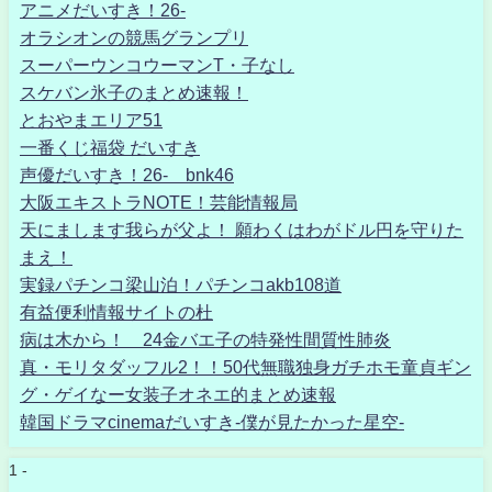
アニメだいすき！26-
オラシオンの競馬グランプリ
スーパーウンコウーマンT・子なし
スケバン氷子のまとめ速報！
とおやまエリア51
一番くじ福袋 だいすき
声優だいすき！26- bnk46
大阪エキストラNOTE！芸能情報局
天にまします我らが父よ！ 願わくはわがドル円を守りた
まえ！
実録パチンコ梁山泊！パチンコakb108道
有益便利情報サイトの杜
病は木から！ 24金バエ子の特発性間質性肺炎
真・モリタダッフル2！！50代無職独身ガチホモ童貞ギン
グ・ゲイなー女装子オネエ的まとめ速報
韓国ドラマcinemaだいすき-僕が見たかった星空-
1 -