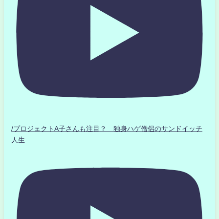
/プロジェクトA子さんも注目？ 独身ハゲ僧侶のサンドイッチ
人生