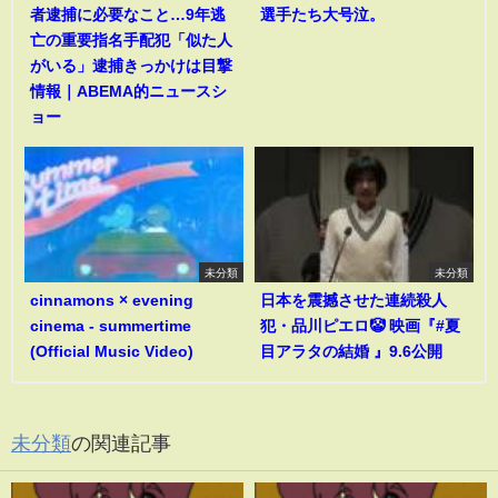
者逮捕に必要なこと…9年逃
選手たち大号泣。
亡の重要指名手配犯「似た人
がいる」逮捕きっかけは目撃
情報｜ABEMA的ニュースシ
ョー
未分類
未分類
cinnamons × evening
日本を震撼させた連続殺人
cinema - summertime
犯・品川ピエロ🤡 映画『#夏
(Official Music Video)
目アラタの結婚 』9.6公開
未分類
の関連記事