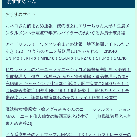
おすすめ～ん
おすすめサイト
おネコさん的まとめ速報 僕の彼女はエリーちゃん人形！豆腐メ
ンタルメンヘラ電波中年アルバイターのぬいぐるみ男子末路編
アイドッフル！ ワタクシ的まとめ速報 地下格闘アイドルだい
すき！23 ひうらのアニメ放送局101ちゃんねる BNK48 ！
SNH48！JKT48！MNL48！SGO48！GNZ48！STU48！SKE48
ヒウラッフルのハーニーフィニッシュゴミ屋敷補完計画 ＜必殺！
生前整理人！孤立し孤独死からの～特殊清掃・遺品整理への道F
完結編＞ キャッシング計1500万返済：厨二病借金3500万円！う
つ病統合失調症14年生HKT46！！9期研究生、最後のサイト！全
米が泣いた！認知症鬱病60代のラストサイト絶賛！公開中
魔法熟女/美魔女ッ娘メグみみちゃんのニートッフルステーション
MAX！ ニート仙人仙女の映画三昧老後生活！（無職孤独居老人的
まとめ速報Z)]
乙女系腐男子のオカマッフルMAX2- FX！オ・カマトレーダーの