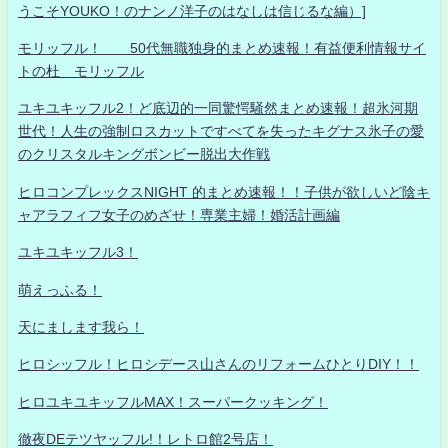
うこそYOUKO！のナンノ洋子のはなしは信じるな編）]
モリッフル！ 50代無職独身的まとめ速報！有益便利情報サイ
トの杜 モリッフル
ユキユキッフル2！ど底辺的一同驚愕騒然まとめ速報！超氷河期
世代！人生の強制ロスカットですべてを失ったキグナス氷子の愛
のクリスタルキングボンビー脱出大作戦
ヒロコンプレックスNIGHT 的まとめ速報！！子供が欲しいど陰キ
ャアラフィフ女子のめざせ！専業主婦！婚活計画編
ユキユキッフル3！
萌えっふる！
天にまします我ら！
ヒロシッフル！ヒロシデース山さんのリフォームひとりDIY！！
ヒロユキユキッフルMAX！スーパークッキング！
徹夜DEテツヤッフル!！レトロ館2号店！