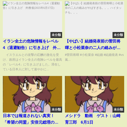
未分類
未分類
イラン全土の危険情報をレベル
【やばい】結婚発表前の菅田将
4（退避勧告）に引き上げ 外務
暉と小松菜奈の二人の絡みがや
省(2025年6月17日)
ばすぎる。。。ハイタッチ
イスラエルとの攻撃の応酬の激化を受
#菅田将暉 #小松菜奈 #結婚 #結婚発表 #vs
け、政府はイラン全土の危険レベルを最高
嵐...
も。。。
の「レベル4」に引き上げました。滞在し
ている日本人に対して速やかに...
未分類
未分類
日本では報道されない真実！
メシドラ 動画 ゲスト：山崎
「希望の同盟」安倍元総理のス
育三郎 6月1日