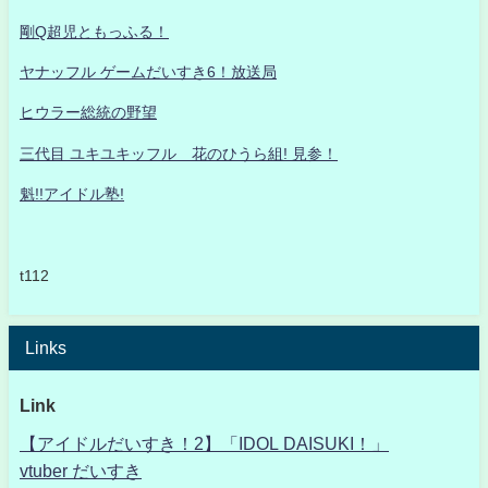
剛Q超児ともっふる！
ヤナッフル ゲームだいすき6！放送局
ヒウラー総統の野望
三代目 ユキユキッフル 花のひうら組! 見参！
魁!!アイドル塾!
t112
Links
Link
【アイドルだいすき！2】「IDOL DAISUKI！」
vtuber だいすき