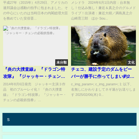
ピーチに米国議会総立ち！海外
平成27年（2015年）4月29日、アメリカの
メシドラ 2024年6月1日内容：台本無
連邦議会は感動の拍手に包まれました。そ
し！仕込み無し！兼近＆真之介のグルメド
感動の瞬間！
の中心にいたのは当時日本の内閣総理大臣
ライブ！出演者：兼近大樹／満島真之介
を務めていた安倍晋...
山崎育三郎 ほか Sou...
未分類
文化
『炎の大捜査線』 『ドラゴン特
チェコ、建設予定のダムをビー
攻隊』 『ジャッキー・チェンの
バーが勝手に作ってしまい約2億
必殺鉄指拳』
円の節約に成功
2014年8月6日発売 ジャッキー主演３作
c_img_param=; c_img_param=; 1: 以下、
品 初のブルーレイ化！ 『炎の大捜査
名無しにかわりましてネギ速がお送りしま
線』 『ドラゴン特攻隊』 『ジャッキー・
す 2025/02/06(木) 0...
チェンの必殺鉄指拳』 ...
s