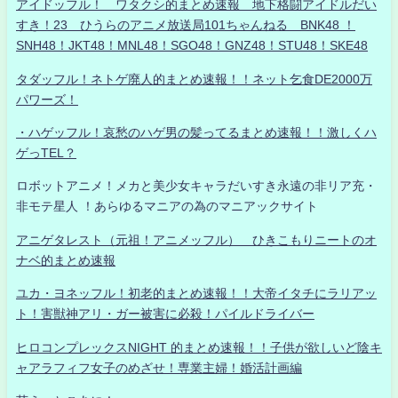
アイドッフル！ ワタクシ的まとめ速報 地下格闘アイドルだい
すき！23 ひうらのアニメ放送局101ちゃんねる BNK48 ！
SNH48！JKT48！MNL48！SGO48！GNZ48！STU48！SKE48
タダッフル！ネトゲ廃人的まとめ速報！！ネット乞食DE2000万
パワーズ！
・ハゲッフル！哀愁のハゲ男の髪ってるまとめ速報！！激しくハ
ゲっTEL？
ロボットアニメ！メカと美少女キャラだいすき永遠の非リア充・
非モテ星人 ！あらゆるマニアの為のマニアックサイト
アニゲタレスト（元祖！アニメッフル） ひきこもりニートのオ
ナベ的まとめ速報
ユカ・ヨネッフル！初老的まとめ速報！！大帝イタチにラリアッ
ト！害獣神アリ・ガー被害に必殺！パイルドライバー
ヒロコンプレックスNIGHT 的まとめ速報！！子供が欲しいど陰キ
ャアラフィフ女子のめざせ！専業主婦！婚活計画編