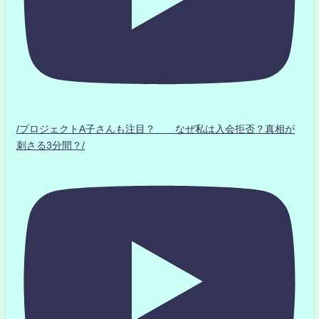
/プロジェクトA子さんも注目？ なぜ私は入会拒否？真相が
刺さる3分間？/