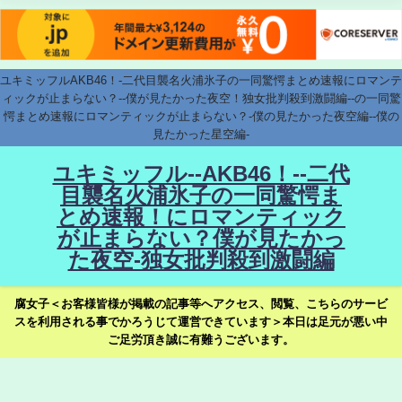
ユキミッフルAKB46！-二代目襲名火浦氷子の一同驚愕まとめ速報にロマンテ
ィックが止まらない？--僕が見たかった夜空！独女批判殺到激闘編--の一同驚
愕まとめ速報にロマンティックが止まらない？-僕の見たかった夜空編--僕の
見たかった星空編-
ユキミッフル--AKB46！--二代
目襲名火浦氷子の一同驚愕ま
とめ速報！にロマンティック
が止まらない？僕が見たかっ
た夜空-独女批判殺到激闘編
腐女子＜お客様皆様が掲載の記事等へアクセス、閲覧、こちらのサービ
スを利用される事でかろうじて運営できています＞本日は足元が悪い中
ご足労頂き誠に有難うございます。