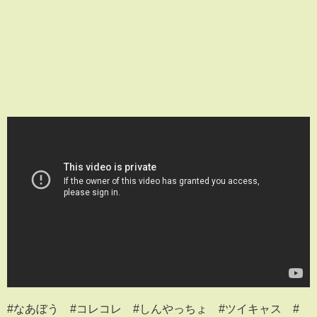
#なあぼう #コレコレ #しんやっちょ #ツイキャス #