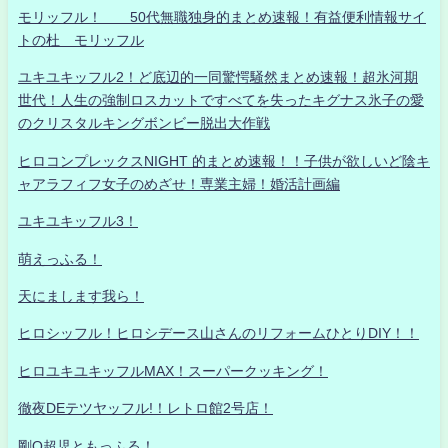
モリッフル！ 50代無職独身的まとめ速報！有益便利情報サイ
トの杜 モリッフル
ユキユキッフル2！ど底辺的一同驚愕騒然まとめ速報！超氷河期
世代！人生の強制ロスカットですべてを失ったキグナス氷子の愛
のクリスタルキングボンビー脱出大作戦
ヒロコンプレックスNIGHT 的まとめ速報！！子供が欲しいど陰キ
ャアラフィフ女子のめざせ！専業主婦！婚活計画編
ユキユキッフル3！
萌えっふる！
天にまします我ら！
ヒロシッフル！ヒロシデース山さんのリフォームひとりDIY！！
ヒロユキユキッフルMAX！スーパークッキング！
徹夜DEテツヤッフル!！レトロ館2号店！
剛Q超児ともっふる！