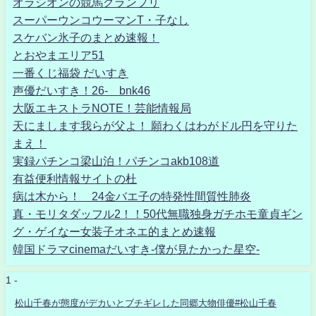
オラシオンの競馬グランプリ
スーパーウンコウーマンT・子なし
スケバン氷子のまとめ速報！
とおやまエリア51
一番くじ福袋 だいすき
声優だいすき！26- bnk46
大阪エキストラNOTE！芸能情報局
天にまします我らが父よ！ 願わくはわがドル円を守りた
まえ！
実録パチンコ梁山泊！パチンコakb108道
有益便利情報サイトの杜
病は木から！ 24金バエ子の特発性間質性肺炎
真・モリタダッフル2！！50代無職独身ガチホモ童貞ギン
グ・ゲイなー女装子オネエ的まとめ速報
韓国ドラマcinemaだいすき-僕が見たかった星空-
1 -
松山千春が態度がデカいとブチギレした同郷大物俳優#松山千春