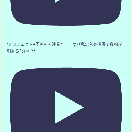
/プロジェクトA子さんも注目？ なぜ私は入会拒否？真相が
刺さる3分間？/