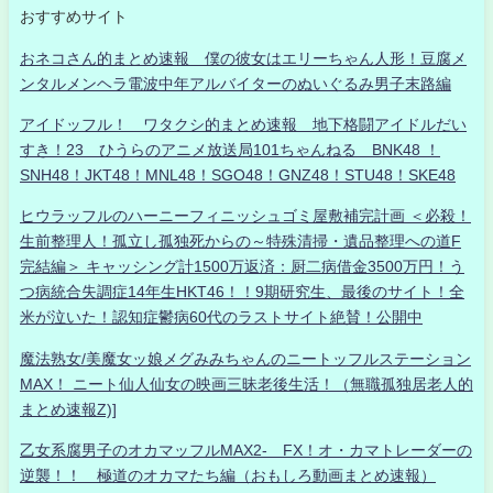
おすすめサイト
おネコさん的まとめ速報 僕の彼女はエリーちゃん人形！豆腐メ
ンタルメンヘラ電波中年アルバイターのぬいぐるみ男子末路編
アイドッフル！ ワタクシ的まとめ速報 地下格闘アイドルだい
すき！23 ひうらのアニメ放送局101ちゃんねる BNK48 ！
SNH48！JKT48！MNL48！SGO48！GNZ48！STU48！SKE48
ヒウラッフルのハーニーフィニッシュゴミ屋敷補完計画 ＜必殺！
生前整理人！孤立し孤独死からの～特殊清掃・遺品整理への道F
完結編＞ キャッシング計1500万返済：厨二病借金3500万円！う
つ病統合失調症14年生HKT46！！9期研究生、最後のサイト！全
米が泣いた！認知症鬱病60代のラストサイト絶賛！公開中
魔法熟女/美魔女ッ娘メグみみちゃんのニートッフルステーション
MAX！ ニート仙人仙女の映画三昧老後生活！（無職孤独居老人的
まとめ速報Z)]
乙女系腐男子のオカマッフルMAX2- FX！オ・カマトレーダーの
逆襲！！ 極道のオカマたち編（おもしろ動画まとめ速報）