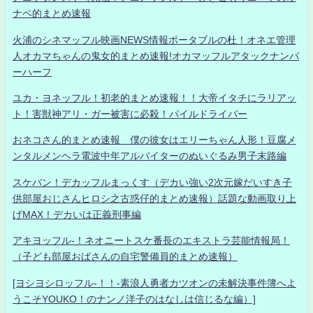
ナベ的まとめ速報
火浦のシネマッフル映画NEWS情報ポータブルの杜！オネエ管理
人オカマちゃんの鬼女的まとめ速報!オカマッフルアタックナンバ
ーハーフ
ユカ・ヨネッフル！初老的まとめ速報！！大帝イタチにラリアッ
ト！害獣神アリ・ガー被害に必殺！パイルドライバー
おネコさん的まとめ速報 僕の彼女はエリーちゃん人形！豆腐メ
ンタルメンヘラ電波中年アルバイターのぬいぐるみ男子末路編
スケバン！デカッフルまっくす（デカい強い2次元嫁だいすき子
供部屋おじさんヒロシ之古惑仔的まとめ速報）話題な動画取り上
げMAX！デカいは正義刑事編
アキヨッフル-！ネオニートスケ番長のエキストラ芸能情報局！
（子ども部屋おばさんの自宅警備員的まとめ速報）
[ヨシヨシロッフル-！！-素浪人勇者カツオンの未解決事件簿へよ
うこそYOUKO！のナンノ洋子のはなしは信じるな編）]