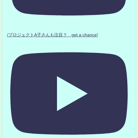
/プロジェクトA子さんも注目？ get a chance!