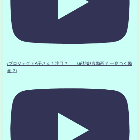
/プロジェクトA子さんも注目？ /感想戯言動画？.一息つく動
画？/