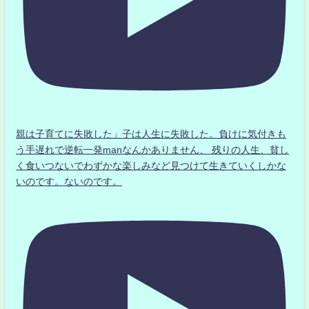
親は子育てに失敗した」子は人生に失敗した。負けに気付きも
う手遅れで逆転一発manなんかありません、 残りの人生、貧し
く食いつないでわずかな楽しみなど見つけて生きていくしかな
いのです。ないのです。