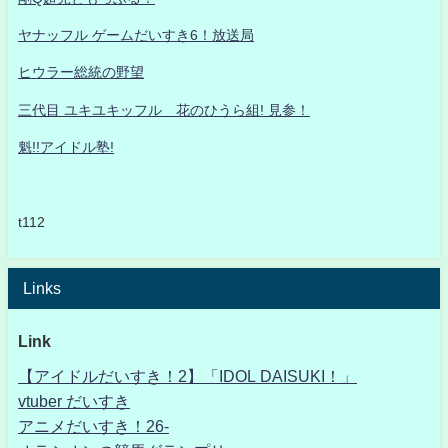
ヤナッフル ゲームだいすき6！放送局
ヒウラー総統の野望
三代目 ユキユキッフル 花のひうら組! 見参！
魁!!アイドル塾!
t112
Links
Link
【アイドルだいすき！2】「IDOL DAISUKI！」
vtuber だいすき
アニメだいすき！26-