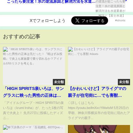
こったら要注意！水の逆流原因と解消方法を水道業
者が解説！【富士水道】#shorts
Xでフォローしよう
おすすめの記事
未分類
未分類
「HIGH SPIRITS泉いろは、サン
【かわいいけど】アライグマの
グラスに映った男性の正体は兄
親子が住宅街に…でも害獣
だった！『軽はずみ投稿』で炎
#shorts
「アイドルグループ・HIGH SPIRITSの泉
◇詳しくはこちら
いろは（Izumi Iroha）が、たった1枚の写
https://youtu.be/lmXxcYWwIsM 5月25日の
上も家族愛で乗り切れるか？ア
真で大炎上！ 先月27日に投稿したディズ
早朝、神奈川県横浜市の住宅街に現れたア
イドルSNSリスクを考える」
ニ...
ライグマの親子...