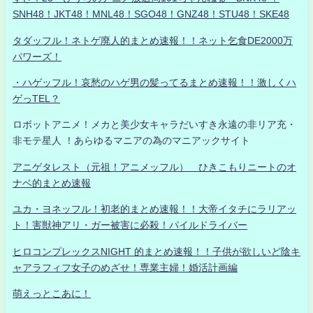
SNH48！JKT48！MNL48！SGO48！GNZ48！STU48！SKE48
タダッフル！ネトゲ廃人的まとめ速報！！ネット乞食DE2000万
パワーズ！
・ハゲッフル！哀愁のハゲ男の髪ってるまとめ速報！！激しくハ
ゲっTEL？
ロボットアニメ！メカと美少女キャラだいすき永遠の非リア充・
非モテ星人 ！あらゆるマニアの為のマニアックサイト
アニゲタレスト（元祖！アニメッフル） ひきこもりニートのオ
ナベ的まとめ速報
ユカ・ヨネッフル！初老的まとめ速報！！大帝イタチにラリアッ
ト！害獣神アリ・ガー被害に必殺！パイルドライバー
ヒロコンプレックスNIGHT 的まとめ速報！！子供が欲しいど陰キ
ャアラフィフ女子のめざせ！専業主婦！婚活計画編
萌えっとこあに！