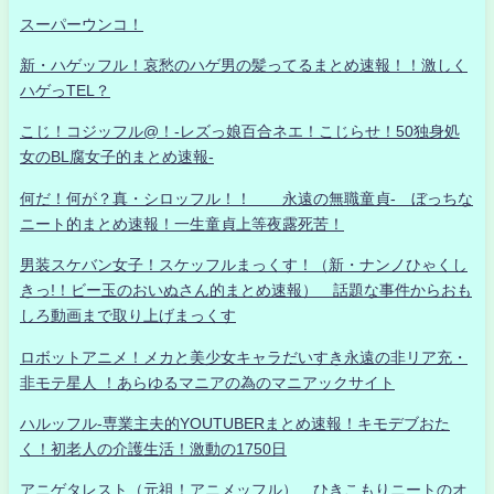
スーパーウンコ！
新・ハゲッフル！哀愁のハゲ男の髪ってるまとめ速報！！激しく
ハゲっTEL？
こじ！コジッフル@！-レズっ娘百合ネエ！こじらせ！50独身処
女のBL腐女子的まとめ速報-
何だ！何が？真・シロッフル！！ 永遠の無職童貞- ぼっちな
ニート的まとめ速報！一生童貞上等夜露死苦！
男装スケバン女子！スケッフルまっくす！（新・ナンノひゃくし
きっ!！ビー玉のおいぬさん的まとめ速報） 話題な事件からおも
しろ動画まで取り上げまっくす
ロボットアニメ！メカと美少女キャラだいすき永遠の非リア充・
非モテ星人 ！あらゆるマニアの為のマニアックサイト
ハルッフル-専業主夫的YOUTUBERまとめ速報！キモデブおた
く！初老人の介護生活！激動の1750日
アニゲタレスト（元祖！アニメッフル） ひきこもりニートのオ