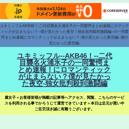
ユキミッフルAKB46！-二代目襲名火浦氷子の一同驚愕まとめ速報にロマンテ
ィックが止まらない？--僕が見たかった夜空！独女批判殺到激闘編--の一同驚
愕まとめ速報にロマンティックが止まらない？-僕の見たかった夜空編--僕の
見たかった星空編-
ユキミッフル--AKB46！--二代
目襲名火浦氷子の一同驚愕ま
とめ速報！にロマンティック
が止まらない？僕が見たかっ
た夜空-独女批判殺到激闘編
腐女子＜お客様皆様が掲載の記事等へアクセス、閲覧、こちらのサービ
スを利用される事でかろうじて運営できています＞本日は足元が悪い中
ご足労頂き誠に有難うございます。