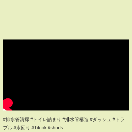
#排水管清掃 #トイレ詰まり #排水管構造 #ダッシュ #トラ
ブル #水回り #Tiktok #shorts