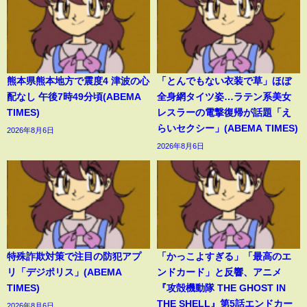
熊本県熊本地方で震度4 津波の心
「とんでもない衣装で草」ほぼ
配なし 午後7時49分頃(ABEMA
全身網タイツ姿…ラテン系美女
TIMES)
レスラーの電撃復帰が話題「え
らいセクシー」(ABEMA TIMES)
2026年8月6日
2026年8月6日
特殊詐欺対策で注目の防犯アプ
「かっこよすぎる」「最高のエ
リ「デジポリス」(ABEMA
ンドカード」と反響、アニメ
TIMES)
『攻殻機動隊 THE GHOST IN
THE SHELL』第5話エンドカー
2026年8月6日