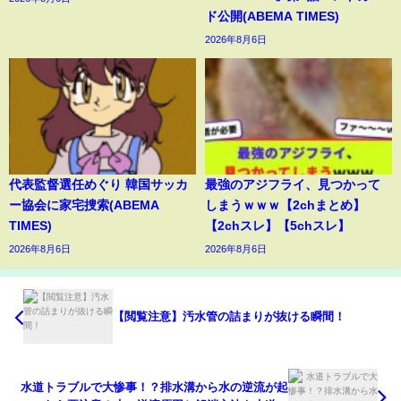
ド公開(ABEMA TIMES)
2026年8月6日
代表監督選任めぐり 韓国サッカ
最強のアジフライ、見つかって
ー協会に家宅捜索(ABEMA
しまうｗｗｗ【2chまとめ】
TIMES)
【2chスレ】【5chスレ】
2026年8月6日
2026年8月6日
【閲覧注意】汚水管の詰まりが抜ける瞬間！
水道トラブルで大惨事！？排水溝から水の逆流が起