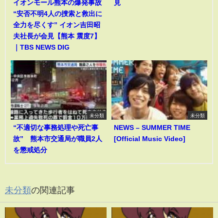
イオンモール熊本の爆発事故
見
“安否不明4人の捜索と救出に
全力を尽くす” イオン吉田昭
夫社長が会見【熊本 震度7】
｜TBS NEWS DIG
未分類
未分類
“不適切な事務処理や死亡事
NEWS – SUMMER TIME
故” 熊本市交通局が職員2人
[Official Music Video]
を懲戒処分
未分類
の関連記事