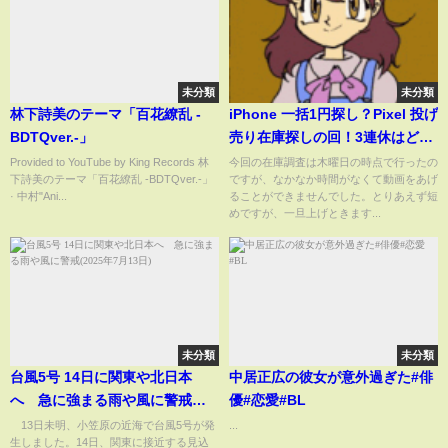
未分類
未分類
林下詩美のテーマ「百花繚乱 -
iPhone 一括1円探し？Pixel 投げ
BDTQver.-」
売り在庫探しの回！3連休はどう
なる？？（わんこ大盛り）
Provided to YouTube by King Records 林
今回の在庫調査は木曜日の時点で行ったの
下詩美のテーマ「百花繚乱 -BDTQver.-」
ですが、なかなか時間がなくて動画をあげ
· 中村"Ani...
ることができませんでした。とりあえず短
めですが、一旦上げときます...
未分類
未分類
台風5号 14日に関東や北日本
中居正広の彼女が意外過ぎた#俳
へ 急に強まる雨や風に警戒
優#恋愛#BL
(2025年7月13日)
13日未明、小笠原の近海で台風5号が発
...
生しました。14日、関東に接近する見込