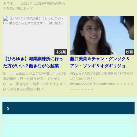
みです。 台風5号は13日午前9時の時点
で父島の南にあって、...
未分類
映画
【ひろゆき】職業訓練所に行っ
藤井美菜＆チャン・グンソク＆
た方がいい？働きながら起業で
アン・ソンギ＆オダギリジョー
きます？【切り抜き】
出演「人間の時間」予告編が解
Q → webエンジニアに転職したいが職
#Kstyle #人間の時間 #韓国映画 #인간공간
業訓練所に行ったほうが良いですか？
시간그리고인간
禁
Q → 働きながら起業って出来ますか？
#HumanSpaceTimeandHuman ＝＝＝＝＝
ひろゆきさんの配信の切り...
＝＝＝＝＝＝＝...
s