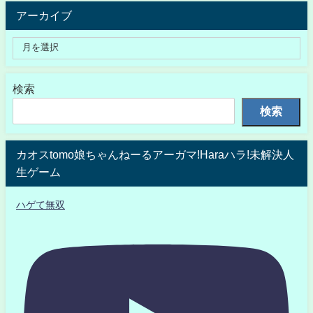
アーカイブ
検索
検索
カオスtomo娘ちゃんねーるアーガマ!Haraハラ!未解決人
生ゲーム
ハゲて無双