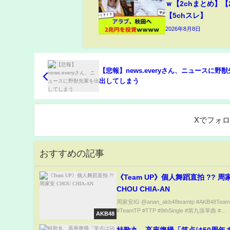
ｗ【2chまとめ】【
【5chスレ】
2026年8月8日
【悲報】news.everyさん、ニュースに野
出してしまう
Xでフォ
おすすめの記事
《Team UP》個人舞蹈直拍 ?? 周
CHOU CHIA-AN
周家安IG @anan_akb48teamtp #AKB48Tea
#TeamTP #TTP⁣ #9thSingle #第九張單曲 #...
AKB48
桂歌丸、高座復帰「笑点は50周年