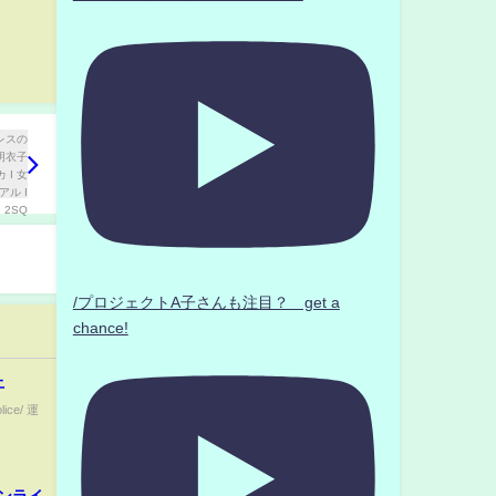
/プロジェクトA子さんも注目？ get a
chance!
止
lice/ 運
ンライ