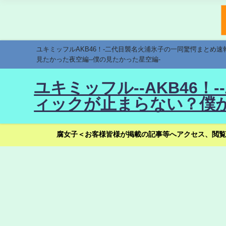
ユキミッフルAKB46！-二代目襲名火浦氷子の一同驚愕まとめ
見たかった夜空編--僕の見たかった星空編-
ユキミッフル--AKB46
ィックが止まらない？僕が
腐女子＜お客様皆様が掲載の記事等へアクセス、閲覧