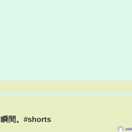
。#shorts
yuk