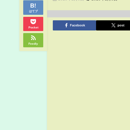
はてブ
Facebook
post
Pocket
Feedly