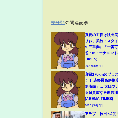
未分類
の関連記事
真夏の主役は秋田
りお、美貌・スタ
の三重奏に「一番可
雀・Mトーナメント(
TIMES)
2026年8月8日
直径170kmのプラ
く！ 過去最高解像
陽表面」… 太陽フ
る超貴重な最新観測
(ABEMA TIMES)
2026年8月8日
アラブ、秋田へ2兆