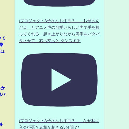
/プロジェクトA子さんも注目？ お母さん
だよ とアニメ声の可愛いらしい声で手を振
ってくれる 起き上がりながら両手をパタパ
きて
タさせて 右へ左へと ダンスする
柴
にほ
さか
幅パ
/プロジェクトA子さんも注目？ なぜ私は
答
入会拒否？真相が刺さる3分間？/