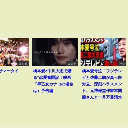
未分類
未分類
社会
I｢サマータイ
橋本愛×中川大志で贈
橋本愛号泣！フジテレ
る”恋愛奮闘記！映画
ビと佐藤二朗が真っ向
『早乙女カナコの場合
対立。深刻ハラスメン
は』予告編
ト。元博報堂作家本間
龍さんと一月万冊清水