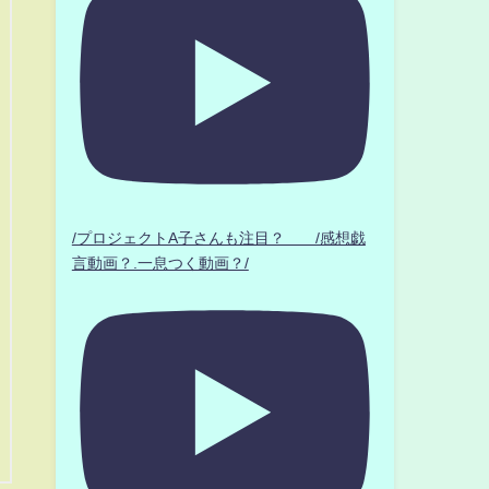
/プロジェクトA子さんも注目？ /感想戯
言動画？.一息つく動画？/