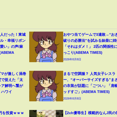
美人だった！東城
おやつ当てゲームで3連敗→“お
イル・幸福リボン
破りの必勝法”を試みる妹柴に姉
愛い」の声/麻
「それはダメ！」 2匹の関係性
ABEMA
っこり(ABEMA TIMES)
2026年8月8日
ズマが激しく渦巻
まるで空調服？ 人気女子レスラ
度で捉えた「太
ー、“オーバーサイズすぎる”ま
レア解明へ繋が
の衣装が話題に「ごつい」「肩
 ハワイ
ッドすご」(ABEMA TIMES)
2026年8月8日
円を投資ｗｗｗ
【2ch優等生】模範的なんJ民の