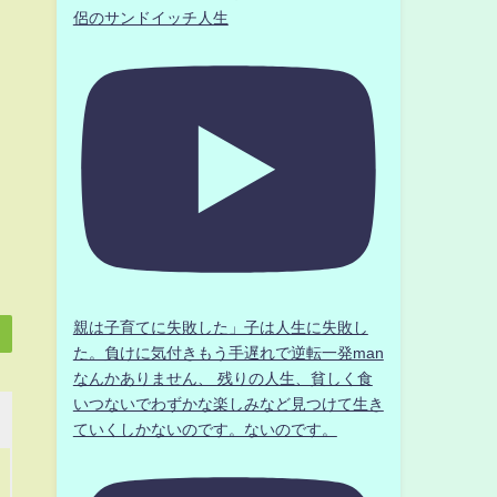
侶のサンドイッチ人生
親は子育てに失敗した」子は人生に失敗し
た。負けに気付きもう手遅れで逆転一発man
なんかありません、 残りの人生、貧しく食
いつないでわずかな楽しみなど見つけて生き
ていくしかないのです。ないのです。