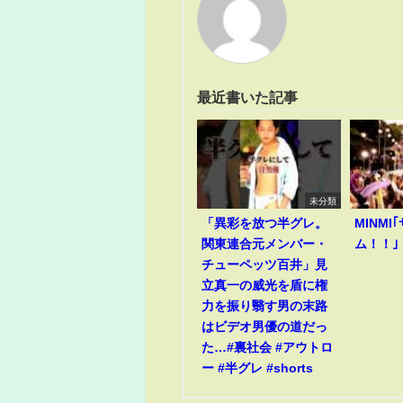
最近書いた記事
未分類
「異彩を放つ半グレ。
MINM
関東連合元メンバー・
ム！！｣
チューペッツ百井」見
立真一の威光を盾に権
力を振り翳す男の末路
はビデオ男優の道だっ
た…#裏社会 #アウトロ
ー #半グレ #shorts