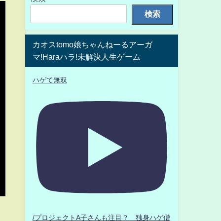
検索
カオスtomo娘ちゃんねーるアーガ
マ!Haraハラ!未解決人生ゲーム
ハゲて無双
/プロジェクトA子さんも注目？ 独身ハゲ僧