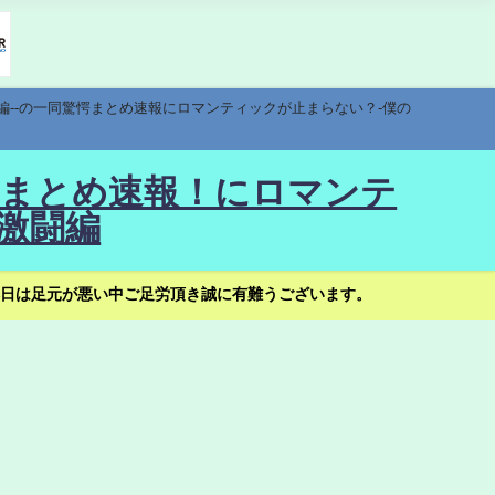
編--の一同驚愕まとめ速報にロマンティックが止まらない？-僕の
驚愕まとめ速報！にロマンテ
激闘編
日は足元が悪い中ご足労頂き誠に有難うございます。