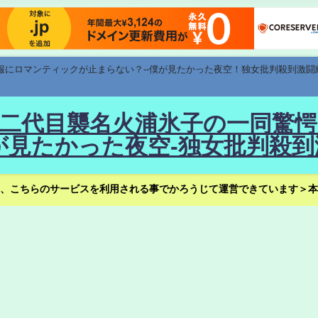
速報にロマンティックが止まらない？--僕が見たかった夜空！独女批判殺到激闘
！--二代目襲名火浦氷子の一同
見たかった夜空-独女批判殺到
、こちらのサービスを利用される事でかろうじて運営できています＞本