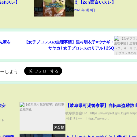
2chスレ】
え【2ch面白いスレ】
2026年8月8日
獣先輩を
【女子プロレスの生理事情】里村明衣子×ウナギ・
サヤカ Ι 女子プロレスのリアル Ι 2SQ
ローしよう
家安
【岐阜県可児警察署】自転車盗難防
岐阜県警察HP https://www.pref.gifu.lg.jp/site/po
用ポリシー https://www.p...
mTP
未分類
まで頑張
🔥「じゃすともーめんと！俺は‟ムー