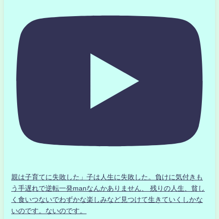
親は子育てに失敗した」子は人生に失敗した。負けに気付きも
う手遅れで逆転一発manなんかありません、 残りの人生、貧し
く食いつないでわずかな楽しみなど見つけて生きていくしかな
いのです。ないのです。