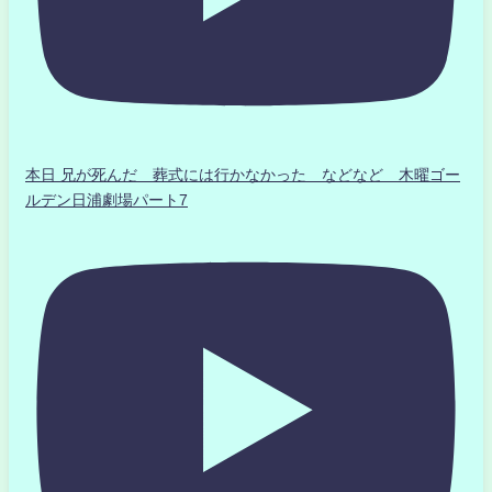
本日 兄が死んだ 葬式には行かなかった などなど 木曜ゴー
ルデン日浦劇場パート7