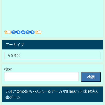
アーカイブ
検索
検索
カオスtomo娘ちゃんねーるアーガマ!Haraハラ!未解決人
生ゲーム