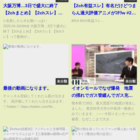
大阪万博…3日で盛大に終了
【2ch有益スレ】有名だけどつま
【2chまとめ】【2chスレ】
らん過大評価アニメがｺﾁﾗw #2ch
【5chスレ】
有益スレ #shorts vol.611
1:名無しさん＠お腹いっぱい
#2ch #2ch有益スレ...
2025.04.16(Wed) 大阪万博…3日で盛大に
終了【2chまとめ】【2chスレ】【5chス
レ】って動画が...
未分類
未分類
最後の動画になります。
イオンモールでなぜ爆発 地震
の揺れでガス管緩んでガス充満
チャンネル登録してくれたら親が泣きま
す。 高評価してくれたら泣き止みます。
した可能性も【熊本地震】
熊本県で28日、最大震度7の地震が発生し
◇Twitter◇ https://twitter.com/Ne...
ました。 東京科学大学の中島淳一教授と
（2026年07月29日）
みていきます。 ―― 今回イオンモールの
被害、なぜここまで大き...