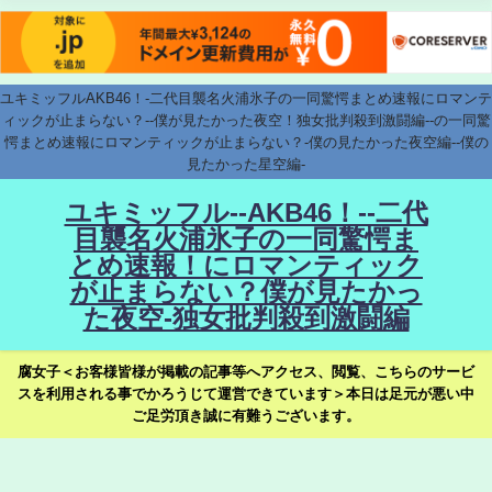
ユキミッフルAKB46！-二代目襲名火浦氷子の一同驚愕まとめ速報にロマンテ
ィックが止まらない？--僕が見たかった夜空！独女批判殺到激闘編--の一同驚
愕まとめ速報にロマンティックが止まらない？-僕の見たかった夜空編--僕の
見たかった星空編-
ユキミッフル--AKB46！--二代
目襲名火浦氷子の一同驚愕ま
とめ速報！にロマンティック
が止まらない？僕が見たかっ
た夜空-独女批判殺到激闘編
腐女子＜お客様皆様が掲載の記事等へアクセス、閲覧、こちらのサービ
スを利用される事でかろうじて運営できています＞本日は足元が悪い中
ご足労頂き誠に有難うございます。