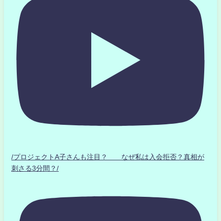
/プロジェクトA子さんも注目？ なぜ私は入会拒否？真相が
刺さる3分間？/