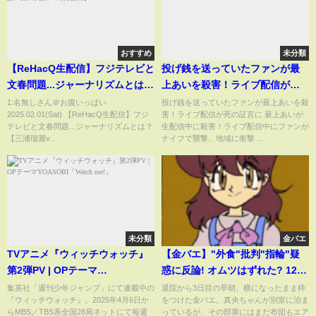
おすすめ
未分類
【ReHacQ生配信】フジテレビと
投げ銭を送っていたファンが最
文春問題...ジャーナリズムとは？
上あいを殺害！ライブ配信が死
【三浦瑠麗vs堀潤vs石戸諭vs西
の証言に
1:名無しさん＠お腹いっぱい
投げ銭を送っていたファンが最上あいを殺
2025.02.01(Sat) 【ReHacQ生配信】フジ
害！ライブ配信が死の証言に 最上あいが
田亮介vs高橋弘樹】
テレビと文春問題...ジャーナリズムとは？
生配信中に殺害！ライブ配信中にファンが
【三浦瑠麗v...
ナイフで襲撃、地域に衝撃 ...
未分類
金バエ
TVアニメ『ウィッチウォッチ』
【金バエ】"外食"批判"指輪"疑
第2弾PV | OPテーマ
惑に反論! オムツはずれた? 12月
YOASOBI「Watch me!」
21日～22日
集英社「週刊少年ジャンプ」にて連載中の
退院から3日目の早朝、横になったまま枠
『ウィッチウォッチ』。2025年4月6日か
をつけた金バエ。真央ちゃんが別室に泊ま
らMBS／TBS系全国28局ネットにて毎週
っているが、その部屋にはまだ布団もエア