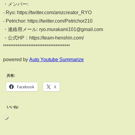
・メンバー:
- Ryo: https://twitter.com/amzcreator_RYO
- Petrichor: https://twitter.com/Petrichor210
・連絡用メール: ryo.murakami101@gmail.com
・公式HP：https://team-henshin.com/
*************************************
powered by
Auto Youtube Summarize
共有:
Facebook
X
いいね: