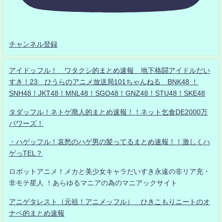
チャンネル登録
アイドッフル！ ワタクシ的まとめ速報 地下格闘アイドルだい
すき！23 ひうらのアニメ放送局101ちゃんねる BNK48 ！
SNH48！JKT48！MNL48！SGO48！GNZ48！STU48！SKE48
タダッフル！ネトゲ廃人的まとめ速報！！ネット乞食DE2000万
パワーズ！
・ハゲッフル！哀愁のハゲ男の髪ってるまとめ速報！！激しくハ
ゲっTEL？
ロボットアニメ！メカと美少女キャラだいすき永遠の非リア充・
非モテ星人 ！あらゆるマニアの為のマニアックサイト
アニゲタレスト（元祖！アニメッフル） ひきこもりニートのオ
ナベ的まとめ速報