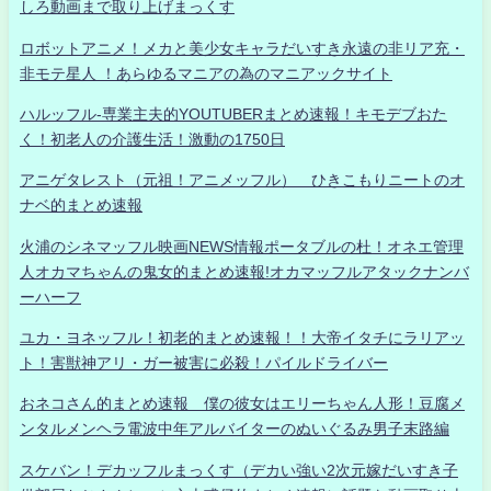
しろ動画まで取り上げまっくす
ロボットアニメ！メカと美少女キャラだいすき永遠の非リア充・
非モテ星人 ！あらゆるマニアの為のマニアックサイト
ハルッフル-専業主夫的YOUTUBERまとめ速報！キモデブおた
く！初老人の介護生活！激動の1750日
アニゲタレスト（元祖！アニメッフル） ひきこもりニートのオ
ナベ的まとめ速報
火浦のシネマッフル映画NEWS情報ポータブルの杜！オネエ管理
人オカマちゃんの鬼女的まとめ速報!オカマッフルアタックナンバ
ーハーフ
ユカ・ヨネッフル！初老的まとめ速報！！大帝イタチにラリアッ
ト！害獣神アリ・ガー被害に必殺！パイルドライバー
おネコさん的まとめ速報 僕の彼女はエリーちゃん人形！豆腐メ
ンタルメンヘラ電波中年アルバイターのぬいぐるみ男子末路編
スケバン！デカッフルまっくす（デカい強い2次元嫁だいすき子