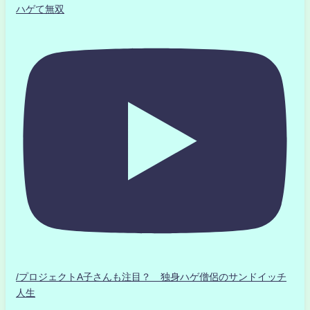
ハゲて無双
/プロジェクトA子さんも注目？ 独身ハゲ僧侶のサンドイッチ
人生