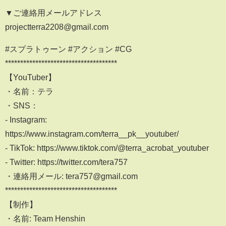
▼ご連絡用メールアドレス
projectterra2208@gmail.com
#スプラトゥーン #アクション #CG
*************************************
【YouTuber】
・名前：テラ
・SNS：
- Instagram:
https://www.instagram.com/terra__pk__youtuber/
- TikTok: https://www.tiktok.com/@terra_acrobat_youtuber
- Twitter: https://twitter.com/tera757
・連絡用メール: tera757@gmail.com
*************************************
【制作】
・名前: Team Henshin