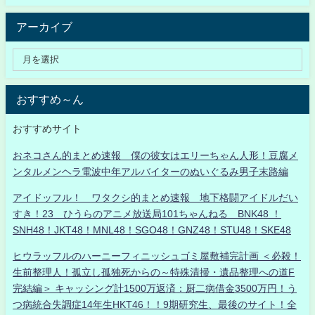
アーカイブ
おすすめ～ん
おすすめサイト
おネコさん的まとめ速報 僕の彼女はエリーちゃん人形！豆腐メ
ンタルメンヘラ電波中年アルバイターのぬいぐるみ男子末路編
アイドッフル！ ワタクシ的まとめ速報 地下格闘アイドルだい
すき！23 ひうらのアニメ放送局101ちゃんねる BNK48 ！
SNH48！JKT48！MNL48！SGO48！GNZ48！STU48！SKE48
ヒウラッフルのハーニーフィニッシュゴミ屋敷補完計画 ＜必殺！
生前整理人！孤立し孤独死からの～特殊清掃・遺品整理への道F
完結編＞ キャッシング計1500万返済：厨二病借金3500万円！う
つ病統合失調症14年生HKT46！！9期研究生、最後のサイト！全