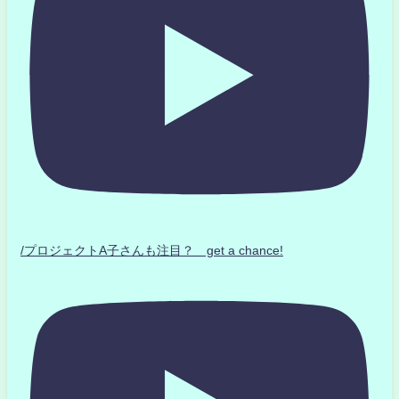
/プロジェクトA子さんも注目？ get a chance!