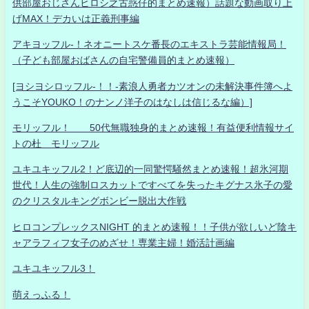
供部屋おじさんヒロシ之古惑仔的まとめ速報）話題な動画取り上
げMAX！デカいは正義刑事編
アキヨッフル-！ネオニートスケ番長のエキストラ芸能情報局！
（子ども部屋おばさんの自宅警備員的まとめ速報）
[ヨシヨシロッフル-！！-素浪人勇者カツオンの未解決事件簿へよ
うこそYOUKO！のナンノ洋子のはなしは信じるな編）]
モリッフル！ 50代無職独身的まとめ速報！有益便利情報サイ
トの杜 モリッフル
ユキユキッフル2！ど底辺的一同驚愕騒然まとめ速報！超氷河期
世代！人生の強制ロスカットですべてを失ったキグナス氷子の愛
のクリスタルキングボンビー脱出大作戦
ヒロコンプレックスNIGHT 的まとめ速報！！子供が欲しいど陰キ
ャアラフィフ女子のめざせ！専業主婦！婚活計画編
ユキユキッフル3！
萌えっふる！