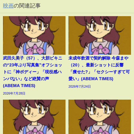
映画
の関連記事
武田久美子（57）、大胆ビキニ
未成年飲酒で契約解除 今森まや
の“23年ぶり写真集”オフショッ
（20）、最新ショットに反響
トに「神ボディー」「現役感ハ
「痩せた?」「セクシーすぎて可
ンパない」など絶賛の声
愛い」(ABEMA TIMES)
(ABEMA TIMES)
2026年7月24日
2026年7月28日