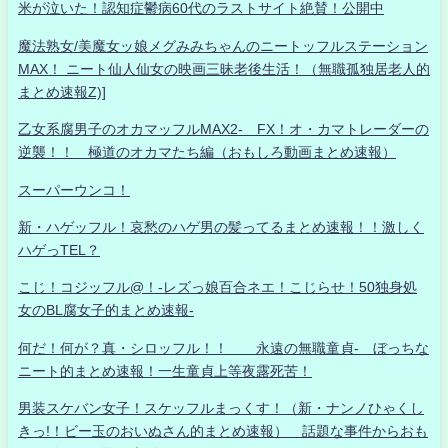
米が泣いた！認知症鬱病60代のラストサイト絶賛！公開中
魔法熟女/美魔女ッ娘メグみみちゃんのニートッフルステーション
MAX！ ニート仙人仙女の映画三昧老後生活！（無職孤独居老人的
まとめ速報Z)]
乙女系腐男子のオカマッフルMAX2- FX！オ・カマトレーダーの
逆襲！！ 極道のオカマたち編（おもしろ動画まとめ速報）
スーパーウンコ！
新・ハゲッフル！哀愁のハゲ男の髪ってるまとめ速報！！激しく
ハゲっTEL？
こじ！コジッフル@！-レズっ娘百合ネエ！こじらせ！50独身処
女のBL腐女子的まとめ速報-
何だ！何が？真・シロッフル！！ 永遠の無職童貞- ぼっちな
ニート的まとめ速報！一生童貞上等夜露死苦！
男装スケバン女子！スケッフルまっくす！（新・ナンノひゃくし
きっ!！ビー玉のおいぬさん的まとめ速報） 話題な事件からおも