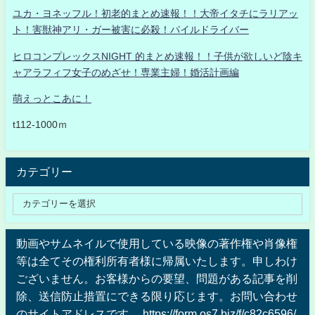
ユカ・ヨネッフル！初老的まとめ速報！！大帝イタチにラリアッ
ト！害獣神アリ・ガー被害に必殺！パイルドライバー
ヒロコンプレックスNIGHT 的まとめ速報！！子供が欲しいど陰キ
ャアラフィフ女子のめざせ！専業主婦！婚活計画編
萌えっとこあに！
t112-1000ｍ
カテゴリー
動画やサムネイルで使用している映像の著作権や肖像権
等は全てその権利所有者様に帰属いたします。申しわけ
ございません。お客様からの要望、問題がある記事を削
除、送信防止措置にできる限り応じます。お問い合わせ
のサイトアドレスです。 https://form.os7.biz/f/c82c6596/