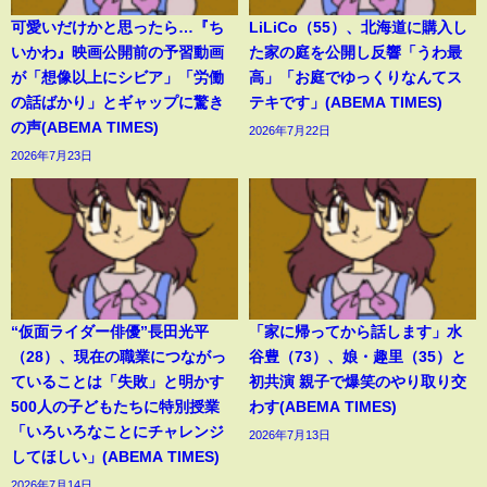
可愛いだけかと思ったら…『ち
LiLiCo（55）、北海道に購入し
いかわ』映画公開前の予習動画
た家の庭を公開し反響「うわ最
が「想像以上にシビア」「労働
高」「お庭でゆっくりなんてス
の話ばかり」とギャップに驚き
テキです」(ABEMA TIMES)
の声(ABEMA TIMES)
2026年7月22日
2026年7月23日
“仮面ライダー俳優”長田光平
「家に帰ってから話します」水
（28）、現在の職業につながっ
谷豊（73）、娘・趣里（35）と
ていることは「失敗」と明かす
初共演 親子で爆笑のやり取り交
500人の子どもたちに特別授業
わす(ABEMA TIMES)
「いろいろなことにチャレンジ
2026年7月13日
してほしい」(ABEMA TIMES)
2026年7月14日