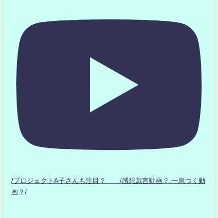
/プロジェクトA子さんも注目？ /感想戯言動画？.一息つく動
画？/