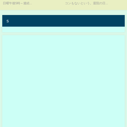
日曜午後5時～連続...
コンもないという。退院の日...
s