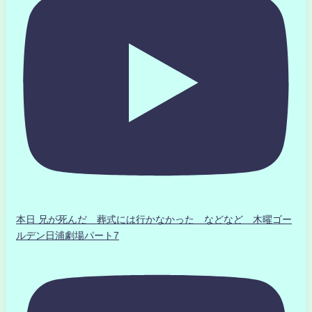
本日 兄が死んだ 葬式には行かなかった などなど 木曜ゴー
ルデン日浦劇場パート7