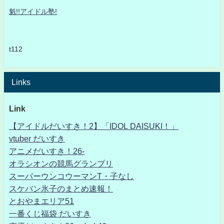
魁!!アイドル塾!
t112
Links
Link
【アイドルだいすき！2】「IDOL DAISUKI！」
vtuber だいすき
アニメだいすき！26-
オラシオンの競馬グランプリ
スーパーウンコウーマンT・子なし
スケバン氷子のまとめ速報！
とおやまエリア51
一番くじ福袋 だいすき