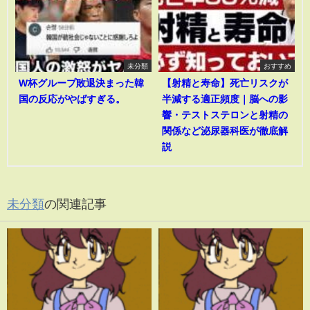
未分類
おすすめ
W杯グループ敗退決まった韓
【射精と寿命】死亡リスクが
国の反応がやばすぎる。
半減する適正頻度｜脳への影
響・テストステロンと射精の
関係など泌尿器科医が徹底解
説
未分類
の関連記事