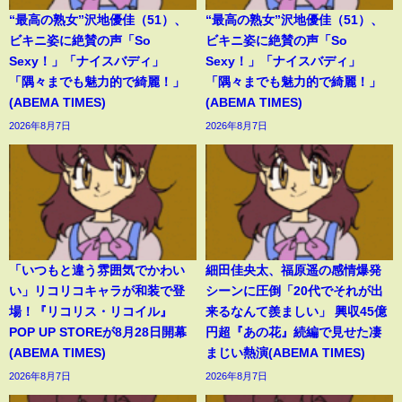
“最高の熟女”沢地優佳（51）、
“最高の熟女”沢地優佳（51）、
ビキニ姿に絶賛の声「So
ビキニ姿に絶賛の声「So
Sexy！」「ナイスバディ」
Sexy！」「ナイスバディ」
「隅々までも魅力的で綺麗！」
「隅々までも魅力的で綺麗！」
(ABEMA TIMES)
(ABEMA TIMES)
2026年8月7日
2026年8月7日
「いつもと違う雰囲気でかわい
細田佳央太、福原遥の感情爆発
い」リコリコキャラが和装で登
シーンに圧倒「20代でそれが出
場！『リコリス・リコイル』
来るなんて羨ましい」 興収45億
POP UP STOREが8月28日開幕
円超『あの花』続編で見せた凄
(ABEMA TIMES)
まじい熱演(ABEMA TIMES)
2026年8月7日
2026年8月7日