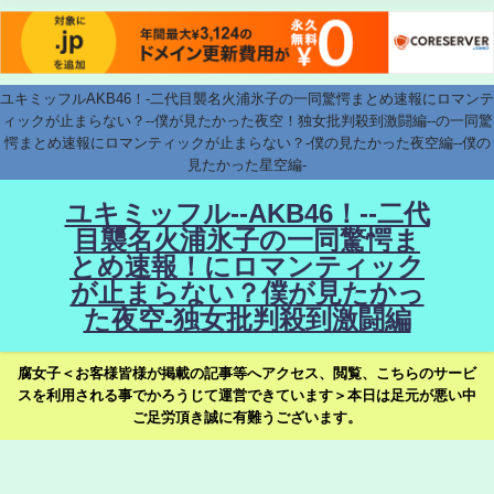
ユキミッフルAKB46！-二代目襲名火浦氷子の一同驚愕まとめ速報にロマンテ
ィックが止まらない？--僕が見たかった夜空！独女批判殺到激闘編--の一同驚
愕まとめ速報にロマンティックが止まらない？-僕の見たかった夜空編--僕の
見たかった星空編-
ユキミッフル--AKB46！--二代
目襲名火浦氷子の一同驚愕ま
とめ速報！にロマンティック
が止まらない？僕が見たかっ
た夜空-独女批判殺到激闘編
腐女子＜お客様皆様が掲載の記事等へアクセス、閲覧、こちらのサービ
スを利用される事でかろうじて運営できています＞本日は足元が悪い中
ご足労頂き誠に有難うございます。