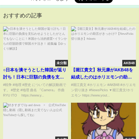
おすすめの記事
未分類
AKB48
○日本を潰そうとした韓国が返り
【堀江貴文】秋元康がAKB48を
討ち！日本に巨額の負債を支払
結成したのはホリエモンの助言
わせようとしたがとんでもない
がきっかけ!?【NewsPicks 切り
#戦争 #地理 #歴史 についての解説動画で
#堀江貴文 #ホリエモン #AKB48 #ホリエモ
す。 #歴史 #地理 曲名 『Camera』 作曲
ン切り抜き #NewsPicks ▼堀江貴文/ホリ
ことに！米国から法的措置+イラ
抜き】#shorts
RYU ITO https://www.y...
エモン https://www.yout...
ンからの巨額賠償で韓国ガチ泣
き！ 総集編【ゆっくり解説】