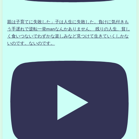
親は子育てに失敗した」子は人生に失敗した。負けに気付きも
う手遅れで逆転一発manなんかありません、 残りの人生、貧し
く食いつないでわずかな楽しみなど見つけて生きていくしかな
いのです。ないのです。