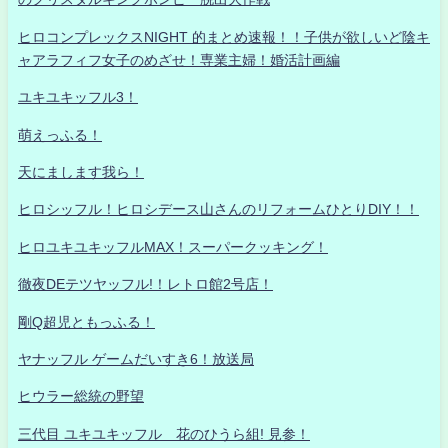
ヒロコンプレックスNIGHT 的まとめ速報！！子供が欲しいど陰キ
ャアラフィフ女子のめざせ！専業主婦！婚活計画編
ユキユキッフル3！
萌えっふる！
天にまします我ら！
ヒロシッフル！ヒロシデース山さんのリフォームひとりDIY！！
ヒロユキユキッフルMAX！スーパークッキング！
徹夜DEテツヤッフル!！レトロ館2号店！
剛Q超児ともっふる！
ヤナッフル ゲームだいすき6！放送局
ヒウラー総統の野望
三代目 ユキユキッフル 花のひうら組! 見参！