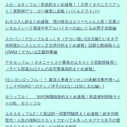
ユカ・ヨネッフル！初老的まとめ速報！！大帝イタチにラリアッ
ト！害獣神アリ・ガー被害に必殺！パイルドライバー
おネコさん的まとめ速報 僕の彼女はエリーちゃん人形！豆腐メ
ンタルメンヘラ電波中年アルバイターのぬいぐるみ男子末路編
スケバン！デカッフルまっくす（デカい強い2次元嫁だいすき子
供部屋おじさんヒロシ之古惑仔的まとめ速報）話題な動画取り上
げMAX！デカいは正義刑事編
アキヨッフル-！ネオニートスケ番長のエキストラ芸能情報局！
（子ども部屋おばさんの自宅警備員的まとめ速報）
[ヨシヨシロッフル-！！-素浪人勇者カツオンの未解決事件簿へよ
うこそYOUKO！のナンノ洋子のはなしは信じるな編）]
モリッフル！ 50代無職独身的まとめ速報！有益便利情報サイ
トの杜 モリッフル
ユキユキッフル2！ど底辺的一同驚愕騒然まとめ速報！超氷河期
世代！人生の強制ロスカットですべてを失ったキグナス氷子の愛
のクリスタルキングボンビー脱出大作戦