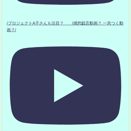
/プロジェクトA子さんも注目？ /感想戯言動画？.一息つく動
画？/