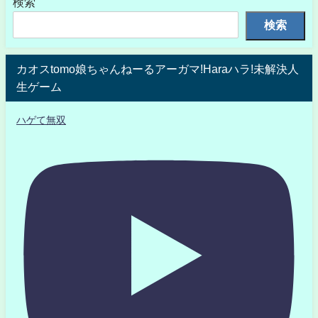
検索
検索
カオスtomo娘ちゃんねーるアーガマ!Haraハラ!未解決人
生ゲーム
ハゲて無双