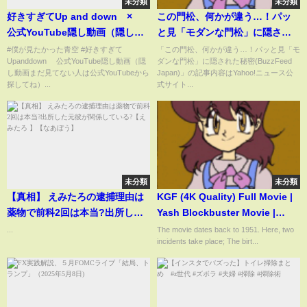
未分類
未分類
好きすぎてUp and down ×
この門松、何かが違う…！パッ
公式YouTube隠し動画（隠し動
と見「モダンな門松」に隠され
画まだ見てない人は公式
た秘密(BuzzFeed Japan)
#僕が見たかった青空 #好きすぎて
「この門松、何かが違う…！パッと見「モ
Upanddown 公式YouTube隠し動画（隠
ダンな門松」に隠された秘密(BuzzFeed
YouTubeから探してね）
し動画まだ見てない人は公式YouTubeから
Japan)」の記事内容はYahoo!ニュース公
探してね）...
式サイト...
未分類
未分類
【真相】 えみたろの逮捕理由は
KGF (4K Quality) Full Movie |
薬物で前科2回は本当?出所した
Yash Blockbuster Movie |
元彼が関係している?【えみたろ
Srinidhi Shetty, Ananth Nag,
...
The movie dates back to 1951. Here, two
incidents take place; The birt...
】【なあぼう】
Ramachandra Raju