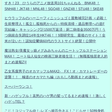
すき！23 ひうらのアニメ放送局101ちゃんねる BNK48 ！
SNH48！JKT48！MNL48！SGO48！GNZ48！STU48！SKE48
ヒウラッフルのハーニーフィニッシュゴミ屋敷補完計画 ＜必殺！
生前整理人！孤立し孤独死からの～特殊清掃・遺品整理への道F
完結編＞ キャッシング計1500万返済：厨二病借金3500万円！う
つ病統合失調症14年生HKT46！！9期研究生、最後のサイト！全
米が泣いた！認知症鬱病60代のラストサイト絶賛！公開中
魔法熟女/美魔女ッ娘メグみみちゃんのニートッフルステーション
MAX！ ニート仙人仙女の映画三昧老後生活！（無職孤独居老人的
まとめ速報Z)]
乙女系腐男子のオカマッフルMAX2- FX！オ・カマトレーダーの
逆襲！！ 極道のオカマたち編（おもしろ動画まとめ速報）
スーパーウンコ！
新・ハゲッフル！哀愁のハゲ男の髪ってるまとめ速報！！激しく
ハゲっTEL？
こじ！コジッフル@！-レズっ娘百合ネエ！こじらせ！50独身処