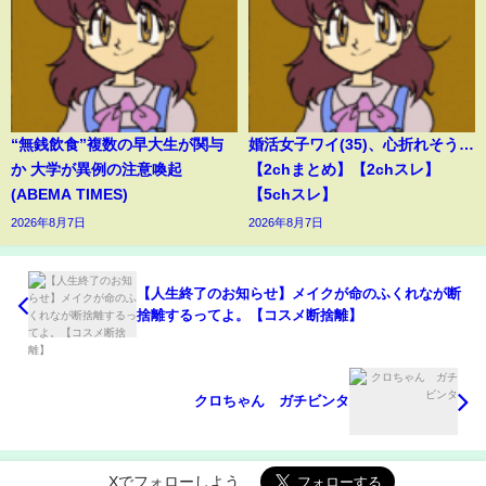
“無銭飲食”複数の早大生が関与
婚活女子ワイ(35)、心折れそう…
か 大学が異例の注意喚起
【2chまとめ】【2chスレ】
(ABEMA TIMES)
【5chスレ】
2026年8月7日
2026年8月7日
【人生終了のお知らせ】メイクが命のふくれなが断
捨離するってよ。【コスメ断捨離】
クロちゃん ガチビンタ
Xでフォローしよう