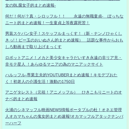
女のBL腐女子的まとめ速報-
何だ！何が？真・シロッフル！！ 永遠の無職童貞- ぼっちな
ニート的まとめ速報！一生童貞上等夜露死苦！
男装スケバン女子！スケッフルまっくす！（新・ナンノひゃくし
きっ!！ビー玉のおいぬさん的まとめ速報） 話題な事件からおも
しろ動画まで取り上げまっくす
ロボットアニメ！メカと美少女キャラだいすき永遠の非リア充・
非モテ星人 ！あらゆるマニアの為のマニアックサイト
ハルッフル-専業主夫的YOUTUBERまとめ速報！キモデブおた
く！初老人の介護生活！激動の1750日
アニゲタレスト（元祖！アニメッフル） ひきこもりニートのオ
ナベ的まとめ速報
火浦のシネマッフル映画NEWS情報ポータブルの杜！オネエ管理
人オカマちゃんの鬼女的まとめ速報!オカマッフルアタックナンバ
ーハーフ