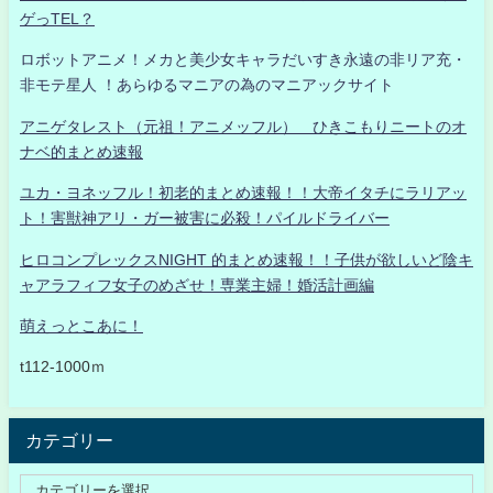
ゲっTEL？
ロボットアニメ！メカと美少女キャラだいすき永遠の非リア充・
非モテ星人 ！あらゆるマニアの為のマニアックサイト
アニゲタレスト（元祖！アニメッフル） ひきこもりニートのオ
ナベ的まとめ速報
ユカ・ヨネッフル！初老的まとめ速報！！大帝イタチにラリアッ
ト！害獣神アリ・ガー被害に必殺！パイルドライバー
ヒロコンプレックスNIGHT 的まとめ速報！！子供が欲しいど陰キ
ャアラフィフ女子のめざせ！専業主婦！婚活計画編
萌えっとこあに！
t112-1000ｍ
カテゴリー