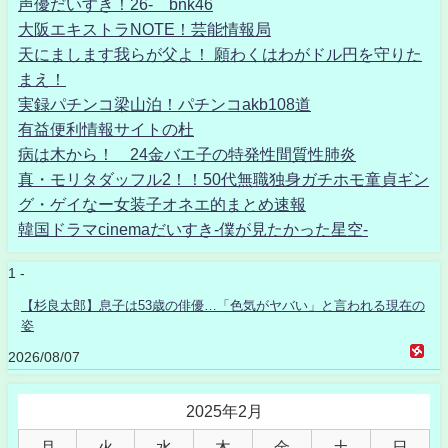
声優だいすき！26- bnk46
大阪エキストラNOTE！芸能情報局
天にまします我らが父よ！ 願わくはわがドル円を守りた
まえ！
実録パチンコ梁山泊！パチンコakb108道
有益便利情報サイトの杜
病は木から！ 24金バエ子の特発性間質性肺炎
真・モリタダッフル2！！50代無職独身ガチホモ童貞ギン
グ・ゲイなー女装子オネエ的まとめ速報
韓国ドラマcinemaだいすき-僕が見たかった星空-
1 -
【杉良太郎】息子は53歳の俳優…「色気がヤバい」と言われる現在の
姿
2026/08/07
2025年2月
月
火
水
木
金
土
日