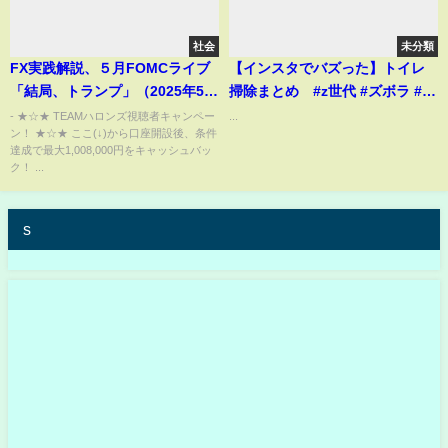
社会
未分類
FX実践解説、５月FOMCライブ
【インスタでバズった】トイレ
「結局、トランプ」（2025年5月
掃除まとめ #z世代 #ズボラ #夫
8日)
婦 #掃除 #掃除術
- ★☆★ TEAMハロンズ視聴者キャンペー
...
ン！ ★☆★ ここ(↓)から口座開設後、条件
達成で最大1,008,000円をキャッシュバッ
ク！ ...
s