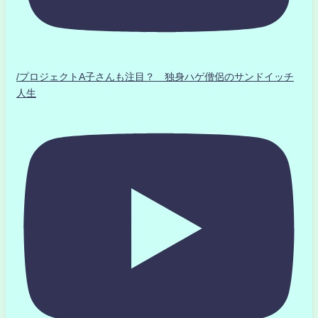
/プロジェクトA子さんも注目？ 独身ハゲ僧侶のサンドイッチ
人生