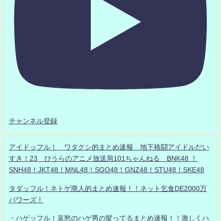
チャンネル登録
アイドッフル！ ワタクシ的まとめ速報 地下格闘アイドルだい
すき！23 ひうらのアニメ放送局101ちゃんねる BNK48 ！
SNH48！JKT48！MNL48！SGO48！GNZ48！STU48！SKE48
タダッフル！ネトゲ廃人的まとめ速報！！ネット乞食DE2000万
パワーズ！
・ハゲッフル！哀愁のハゲ男の髪ってるまとめ速報！！激しくハ