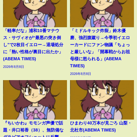
「軽率だな」浦和10番マテウ
「ミドルキック炸裂」鈴木優
ス・サヴィオが“最悪の突き倒
磨、強烈腹蹴り→今季初イエロ
し”で2枚目イエロー→退場処分
ーカードにファン物議「ちょっ
に「熱い性格が裏目に出たか」
と厳しいな」「開幕戦からお祖
(ABEMA TIMES)
母様に怒られる」(ABEMA
TIMES)
2026年8月8日
2026年8月8日
『ちいかわ』モモンガ声優で話
ひまわり40万本が見ごろ 山梨・
題・井口裕香（38）、無防備な
北杜市(ABEMA TIMES)