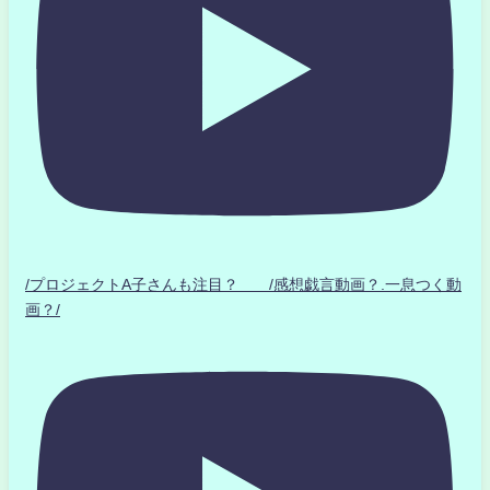
/プロジェクトA子さんも注目？ /感想戯言動画？.一息つく動
画？/