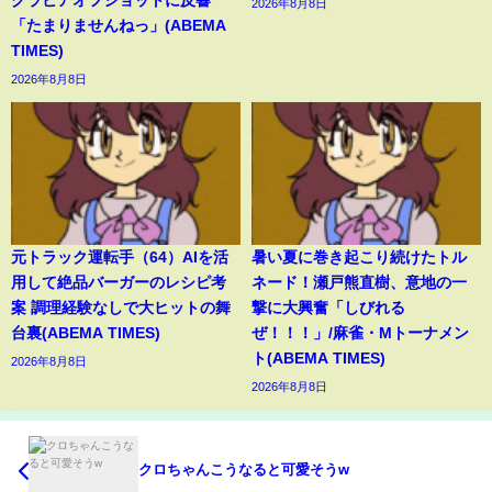
グラビアオフショットに反響
2026年8月8日
「たまりませんねっ」(ABEMA
TIMES)
2026年8月8日
元トラック運転手（64）AIを活
暑い夏に巻き起こり続けたトル
用して絶品バーガーのレシピ考
ネード！瀬戸熊直樹、意地の一
案 調理経験なしで大ヒットの舞
撃に大興奮「しびれる
台裏(ABEMA TIMES)
ぜ！！！」/麻雀・Mトーナメン
ト(ABEMA TIMES)
2026年8月8日
2026年8月8日
クロちゃんこうなると可愛そうw