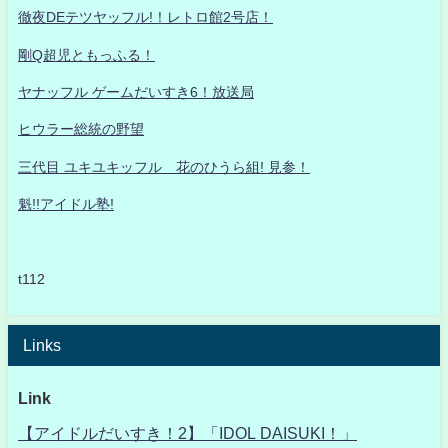
徹夜DEテツヤッフル!！レトロ館2号店！
剛Q超児ともっふる！
ヤナッフル ゲームだいすき6！放送局
ヒウラー総統の野望
三代目 ユキユキッフル 花のひうら組! 見参！
魁!!アイドル塾!
t112
Links
Link
【アイドルだいすき！2】「IDOL DAISUKI！」