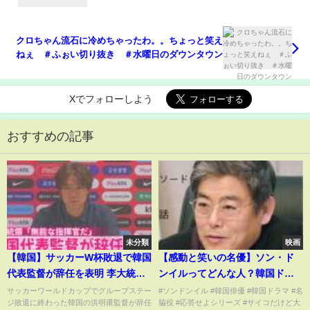
クロちゃん流石に冷めちゃったわ。。ちょっと笑え
ねぇ ＃ふぉい切り抜き ＃水曜日のダウンタウン
Xでフォローしよう
おすすめの記事
未分類
映画
【韓国】サッカーW杯敗退で韓国
【感動と笑いの名優】ソン・ド
代表監督が辞任を表明 李大統領
ンイルってどんな人？韓国ドラ
｢無能な指揮官だ｣
マに欠かせない俳優の魅力
サッカーワールドカップでグループステー
#ソンドンイル #韓国俳優 #韓国ドラマ #名
ジ敗退に終わった韓国の洪明甫監督が辞任
脇役 #応答せよシリーズ #サイコだけど大