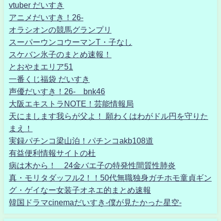
vtuber だいすき
アニメだいすき！26-
オラシオンの競馬グランプリ
スーパーウンコウーマンT・子なし
スケバン氷子のまとめ速報！
とおやまエリア51
一番くじ福袋 だいすき
声優だいすき！26- bnk46
大阪エキストラNOTE！芸能情報局
天にまします我らが父よ！ 願わくはわがドル円を守りた
まえ！
実録パチンコ梁山泊！パチンコakb108道
有益便利情報サイトの杜
病は木から！ 24金バエ子の特発性間質性肺炎
真・モリタダッフル2！！50代無職独身ガチホモ童貞ギン
グ・ゲイなー女装子オネエ的まとめ速報
韓国ドラマcinemaだいすき-僕が見たかった星空-