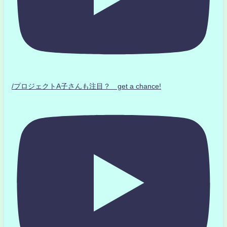
/プロジェクトA子さんも注目？ get a chance!