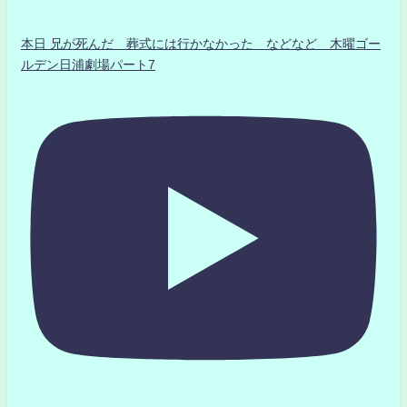
本日 兄が死んだ 葬式には行かなかった などなど 木曜ゴー
ルデン日浦劇場パート7