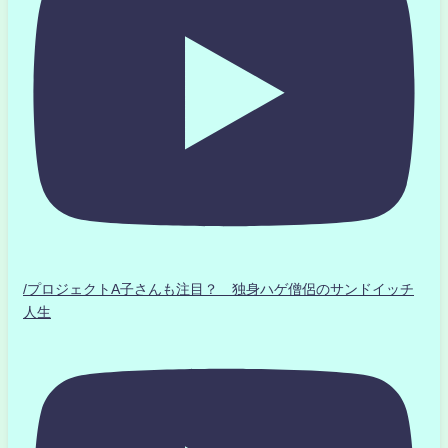
/プロジェクトA子さんも注目？ 独身ハゲ僧侶のサンドイッチ
人生