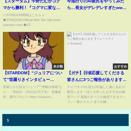
【スターダム】中野たむがコグ
今流行りのAI彼氏をやってみた
マから勝利！『コグマに変な顔
ら…長女がデレデレすぎたwww
にさせられた！年内に再挑戦し
❤️😂#shorts #capcat #ai #aiエ
☆STARDOM情報はこちら☆
...
◆STARDOM Official Web Site http://wwr-
たいベルトがある。』5★STAR
フェクト #ai彼氏#彼氏 #流行り
stardom.com/ ◆ST...
GP--8.27後楽園ホール大会-
#長女 #かわいい
【STARDOM】
未分類
おすすめ
【STARDOM】“ジュリアについ
【ガチ】日頃応援してくださる
て”世羅りさインタビュー
皆さんに3つご報告があります
【DDMvsプロミネンス】
【フォートナイト/Fortnite】
世羅りさが語る“ジュリア”“禁断の移籍”な
チャプター6を迎え2年越しに遂にあれが
ど... 〔収録日：2022月2月下旬〕 画像提
復活します ✅ぼくの作ったおすすめの練
供：週刊プロレス https://shupuro....
習マップ 最新のすべてが練習できるマッ
プ←一番オススメ 全ての練...
s