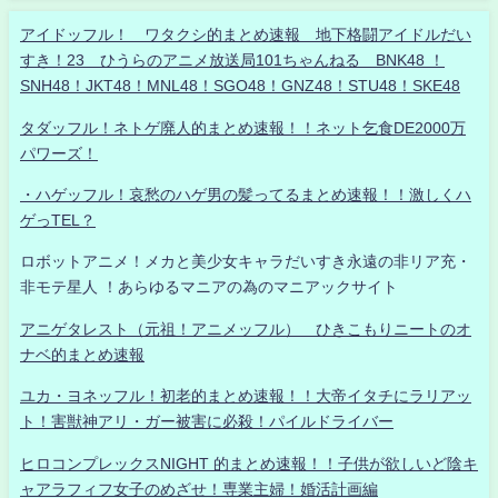
アイドッフル！ ワタクシ的まとめ速報 地下格闘アイドルだい
すき！23 ひうらのアニメ放送局101ちゃんねる BNK48 ！
SNH48！JKT48！MNL48！SGO48！GNZ48！STU48！SKE48
タダッフル！ネトゲ廃人的まとめ速報！！ネット乞食DE2000万
パワーズ！
・ハゲッフル！哀愁のハゲ男の髪ってるまとめ速報！！激しくハ
ゲっTEL？
ロボットアニメ！メカと美少女キャラだいすき永遠の非リア充・
非モテ星人 ！あらゆるマニアの為のマニアックサイト
アニゲタレスト（元祖！アニメッフル） ひきこもりニートのオ
ナベ的まとめ速報
ユカ・ヨネッフル！初老的まとめ速報！！大帝イタチにラリアッ
ト！害獣神アリ・ガー被害に必殺！パイルドライバー
ヒロコンプレックスNIGHT 的まとめ速報！！子供が欲しいど陰キ
ャアラフィフ女子のめざせ！専業主婦！婚活計画編