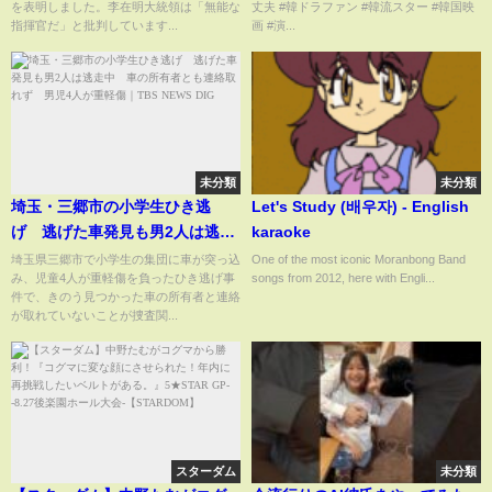
を表明しました。李在明大統領は「無能な
丈夫 #韓ドラファン #韓流スター #韓国映
指揮官だ」と批判しています...
画 #演...
未分類
未分類
埼玉・三郷市の小学生ひき逃
Let's Study (배우자) - English
げ 逃げた車発見も男2人は逃走
karaoke
中 車の所有者とも連絡取れ
埼玉県三郷市で小学生の集団に車が突っ込
One of the most iconic Moranbong Band
み、児童4人が重軽傷を負ったひき逃げ事
songs from 2012, here with Engli...
ず 男児4人が重軽傷｜
件で、きのう見つかった車の所有者と連絡
TBS NEWS DIG
が取れていないことが捜査関...
スターダム
未分類