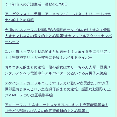
く！初老人の介護生活！激動の1750日
アニゲタレスト（元祖！アニメッフル） ひきこもりニートのオ
ナベ的まとめ速報
火浦のシネマッフル映画NEWS情報ポータブルの杜！オネエ管理
人オカマちゃんの鬼女的まとめ速報!オカマッフルアタックナンバ
ーハーフ
ユカ・ヨネッフル！初老的まとめ速報！！大帝イタチにラリアッ
ト！害獣神アリ・ガー被害に必殺！パイルドライバー
おネコさん的まとめ速報 僕の彼女はエリーちゃん人形！豆腐メ
ンタルメンヘラ電波中年アルバイターのぬいぐるみ男子末路編
スケバン！デカッフルまっくす（デカい強い2次元嫁だいすき子
供部屋おじさんヒロシ之古惑仔的まとめ速報）話題な動画取り上
げMAX！デカいは正義刑事編
アキヨッフル-！ネオニートスケ番長のエキストラ芸能情報局！
（子ども部屋おばさんの自宅警備員的まとめ速報）