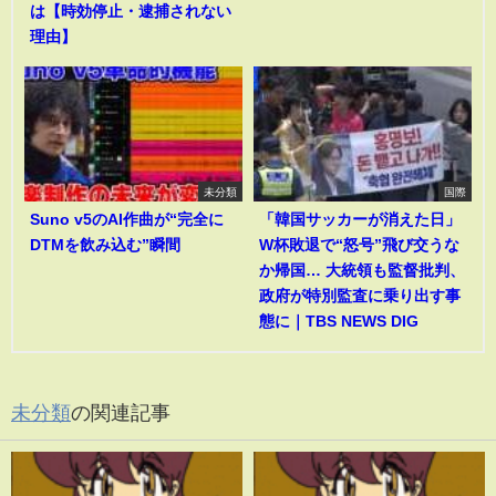
は【時効停止・逮捕されない
理由】
未分類
国際
Suno v5のAI作曲が“完全に
「韓国サッカーが消えた日」
DTMを飲み込む”瞬間
W杯敗退で“怒号”飛び交うな
か帰国… 大統領も監督批判、
政府が特別監査に乗り出す事
態に｜TBS NEWS DIG
未分類
の関連記事