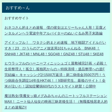
おすすめ～ん
おすすめサイト
おネコさん的まとめ速報 僕の彼女はエリーちゃん人形！豆腐メ
ンタルメンヘラ電波中年アルバイターのぬいぐるみ男子末路編
アイドッフル！ ワタクシ的まとめ速報 地下格闘アイドルだい
すき！23 ひうらのアニメ放送局101ちゃんねる BNK48 ！
SNH48！JKT48！MNL48！SGO48！GNZ48！STU48！SKE48
ヒウラッフルのハーニーフィニッシュゴミ屋敷補完計画 ＜必殺！
生前整理人！孤立し孤独死からの～特殊清掃・遺品整理への道F
完結編＞ キャッシング計1500万返済：厨二病借金3500万円！う
つ病統合失調症14年生HKT46！！9期研究生、最後のサイト！全
米が泣いた！認知症鬱病60代のラストサイト絶賛！公開中
魔法熟女/美魔女ッ娘メグみみちゃんのニートッフルステーション
MAX！ ニート仙人仙女の映画三昧老後生活！（無職孤独居老人的
まとめ速報Z)]