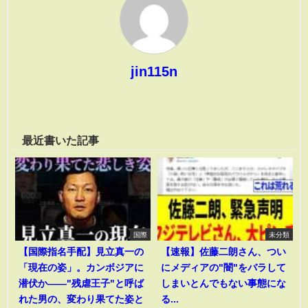
jin115n
最近書いた記事
国際
未分類
【国際指名手配】見立真一の
【速報】佐藤二朗さん、つい
「現在の姿」。カンボジアに
にメディアの"闇"をバラして
潜伏か――"残虐王子"と呼ば
しまいとんでもない事態にな
れた男の、変わり果てた姿と
る...