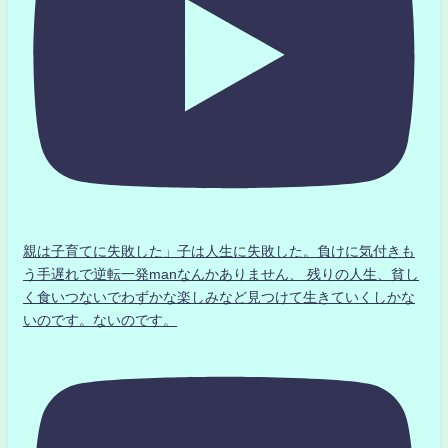
親は子育てに失敗した」子は人生に失敗した。負けに気付きも
う手遅れで逆転一発manなんかありません、 残りの人生、貧し
く食いつないでわずかな楽しみなど見つけて生きていくしかな
いのです。ないのです。