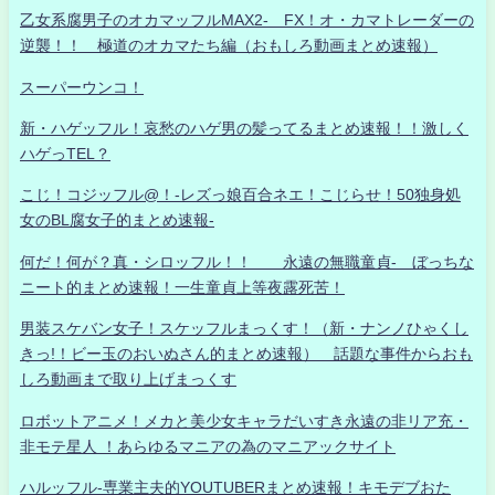
乙女系腐男子のオカマッフルMAX2- FX！オ・カマトレーダーの
逆襲！！ 極道のオカマたち編（おもしろ動画まとめ速報）
スーパーウンコ！
新・ハゲッフル！哀愁のハゲ男の髪ってるまとめ速報！！激しく
ハゲっTEL？
こじ！コジッフル@！-レズっ娘百合ネエ！こじらせ！50独身処
女のBL腐女子的まとめ速報-
何だ！何が？真・シロッフル！！ 永遠の無職童貞- ぼっちな
ニート的まとめ速報！一生童貞上等夜露死苦！
男装スケバン女子！スケッフルまっくす！（新・ナンノひゃくし
きっ!！ビー玉のおいぬさん的まとめ速報） 話題な事件からおも
しろ動画まで取り上げまっくす
ロボットアニメ！メカと美少女キャラだいすき永遠の非リア充・
非モテ星人 ！あらゆるマニアの為のマニアックサイト
ハルッフル-専業主夫的YOUTUBERまとめ速報！キモデブおた