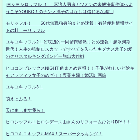
[ヨシヨシロッフル-！！-素浪人勇者カツオンの未解決事件簿へよ
うこそYOUKO！のナンノ洋子のはなしは信じるな編）]
モリッフル！ 50代無職独身的まとめ速報！有益便利情報サイ
トの杜 モリッフル
ユキユキッフル2！ど底辺的一同驚愕騒然まとめ速報！超氷河期
世代！人生の強制ロスカットですべてを失ったキグナス氷子の愛
のクリスタルキングボンビー脱出大作戦
ヒロコンプレックスNIGHT 的まとめ速報！！子供が欲しいど陰キ
ャアラフィフ女子のめざせ！専業主婦！婚活計画編
ユキユキッフル3！
萌えっふる！
天にまします我ら！
ヒロシッフル！ヒロシデース山さんのリフォームひとりDIY！！
ヒロユキユキッフルMAX！スーパークッキング！