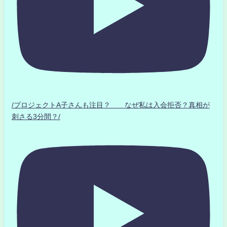
/プロジェクトA子さんも注目？ なぜ私は入会拒否？真相が
刺さる3分間？/