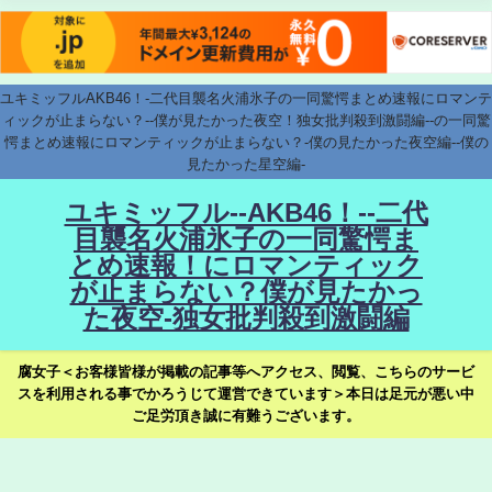
ユキミッフルAKB46！-二代目襲名火浦氷子の一同驚愕まとめ速報にロマンテ
ィックが止まらない？--僕が見たかった夜空！独女批判殺到激闘編--の一同驚
愕まとめ速報にロマンティックが止まらない？-僕の見たかった夜空編--僕の
見たかった星空編-
ユキミッフル--AKB46！--二代
目襲名火浦氷子の一同驚愕ま
とめ速報！にロマンティック
が止まらない？僕が見たかっ
た夜空-独女批判殺到激闘編
腐女子＜お客様皆様が掲載の記事等へアクセス、閲覧、こちらのサービ
スを利用される事でかろうじて運営できています＞本日は足元が悪い中
ご足労頂き誠に有難うございます。